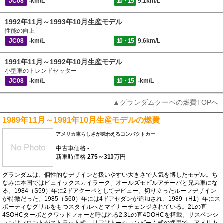
JC08
-km/L
10・15
9.1km/L
1992年11月～1993年10月生産モデル
性能の向上
JC08
-km/L
10・15
9.6km/L
1991年11月～1992年10月生産モデル
小型車のトレンドセッター
JC08
-km/L
10・15
-km/L
▲グランダムクーペの燃費TOPへ
1989年11月～1991年10月生産モデルの燃費
アメリカ車らしさが味わえるコンパクトカー
中古車価格
-
新車時価格
275～310
万円
グランダムは、個性的なデザインと扱いやすい大きさで人気を博したモデル。ち
なみに本国ではビュイックスカイラーク、オールズモビルアチーバと兄弟車にな
る。1984（S59）年に2ドアクーペとしてデビュー。切り立ったルーフデザイン
が特徴だった。1985（S60）年には4ドアセダンが追加され、1989（H1）年にス
ポーティなグリルをもつスタイルへとマイナーチェンジされている。2Lの直
4SOHCターボとクワッドフォーと呼ばれる2.3Lの直4DOHCを搭載。サスペンシ
ョンはフロントがストラット式、リアはトーションビーム式の採用で、アメリカ