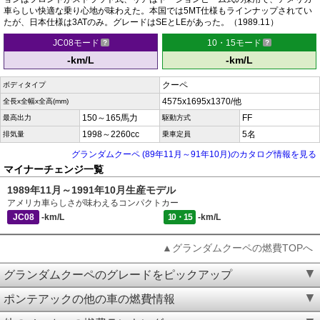
車らしい快適な乗り心地が味わえた。本国では5MT仕様もラインナップされてい
たが、日本仕様は3ATのみ。グレードはSEとLEがあった。（1989.11）
JC08モード
10・15モード
-km/L
-km/L
クーペ
ボディタイプ
4575x1695x1370/他
全長x全幅x全高(mm)
150～165馬力
FF
最高出力
駆動方式
1998～2260cc
5名
排気量
乗車定員
グランダムクーペ (89年11月～91年10月)のカタログ情報を見る
マイナーチェンジ一覧
1989年11月～1991年10月生産モデル
アメリカ車らしさが味わえるコンパクトカー
JC08
-km/L
10・15
-km/L
▲グランダムクーペの燃費TOPへ
グランダムクーペのグレードをピックアップ
ポンテアックの他の車の燃費情報