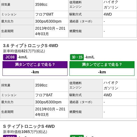
ハイオク
使用燃料
3598cc
排気量
エンジン
ガソリン
フロア6MT
4WD
ミッション
駆動方式
300ps/6300rpm
-
最大出力
過給器（ターボ）
2013年03月～201
-
生産期間
燃費性能
4年03月
3.6 ティプトロニックS 4WD
新車時価格
821
万円(税込)
JC08
-km/L
10・15
-km/L
満タンでどこまで走る？
満タンでどこまで走る？
-km
-km
ハイオク
使用燃料
3598cc
排気量
エンジン
ガソリン
フロア8AT
4WD
ミッション
駆動方式
300ps/6300rpm
-
最大出力
過給器（ターボ）
2013年03月～201
-
生産期間
燃費性能
4年03月
S ティプトロニックS 4WD
新車時価格
1065
万円(税込)