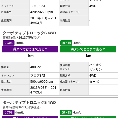
ガソリン
フロア8AT
4WD
ミッション
駆動方式
420ps/6500rpm
-
最大出力
過給器（ターボ）
2013年03月～201
-
生産期間
燃費性能
4年03月
ターボ ティプトロニックS 4WD
新車時価格
1613
万円(税込)
JC08
-km/L
10・15
-km/L
満タンでどこまで走る？
満タンでどこまで走る？
-km
-km
ハイオク
使用燃料
4806cc
排気量
エンジン
ガソリン
フロア8AT
4WD
ミッション
駆動方式
500ps/6000rpm
ターボ
最大出力
過給器（ターボ）
2013年03月～201
-
生産期間
燃費性能
4年03月
ターボ ティプトロニックS 4WD
新車時価格
1613
万円(税込)
JC08
-km/L
10・15
-km/L