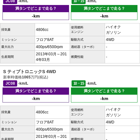
JC08
-km/L
10・15
-km/L
満タンでどこまで走る？
満タンでどこまで走る？
-km
-km
ハイオク
使用燃料
4806cc
排気量
エンジン
ガソリン
フロア8AT
4WD
ミッション
駆動方式
400ps/6500rpm
-
最大出力
過給器（ターボ）
2013年03月～201
-
生産期間
燃費性能
4年03月
S ティプトロニックS 4WD
新車時価格
1065
万円(税込)
JC08
-km/L
10・15
-km/L
満タンでどこまで走る？
満タンでどこまで走る？
-km
-km
ハイオク
使用燃料
4806cc
排気量
エンジン
ガソリン
フロア8AT
4WD
ミッション
駆動方式
400ps/6500rpm
-
最大出力
過給器（ターボ）
2013年03月～201
-
生産期間
燃費性能