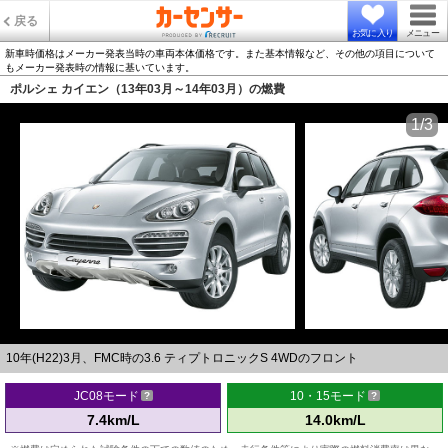
戻る
お気に入り
メニュー
新車時価格はメーカー発表当時の車両本体価格です。また基本情報など、その他の項目について
もメーカー発表時の情報に基いています。
ポルシェ カイエン（13年03月～14年03月）の燃費
1/3
10年(H22)3月、FMC時の3.6 ティプトロニックS 4WDのフロント
JC08モード
10・15モード
7.4km/L
14.0km/L