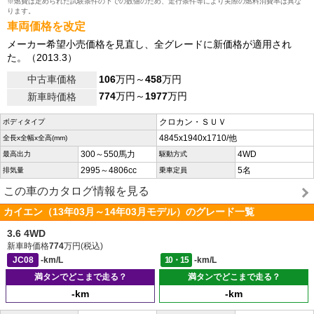
※燃費は定められた試験条件の下での数値のため、走行条件等により実際の燃料消費率は異な
ります。
車両価格を改定
メーカー希望小売価格を見直し、全グレードに新価格が適用され
た。（2013.3）
中古車価格
106
万円～
458
万円
774
万円～
1977
万円
新車時価格
クロカン・ＳＵＶ
ボディタイプ
4845x1940x1710/他
全長x全幅x全高(mm)
300～550馬力
4WD
最高出力
駆動方式
2995～4806cc
5名
排気量
乗車定員
この車のカタログ情報を見る
カイエン（13年03月～14年03月モデル）のグレード一覧
3.6 4WD
新車時価格
774
万円(税込)
JC08
-km/L
10・15
-km/L
満タンでどこまで走る？
満タンでどこまで走る？
-km
-km