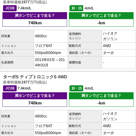
新車時価格
1977
万円(税込)
JC08
7.4km/L
10・15
-km/L
満タンでどこまで走る？
満タンでどこまで走る？
740km
-km
ハイオク
使用燃料
4806cc
排気量
エンジン
ガソリン
フロア8AT
4WD
ミッション
駆動方式
550ps/6000rpm
ターボ
最大出力
過給器（ターボ）
2013年03月～201
-
生産期間
燃費性能
4年03月
ターボS ティプトロニックS 4WD
新車時価格
1977
万円(税込)
JC08
7.4km/L
10・15
-km/L
満タンでどこまで走る？
満タンでどこまで走る？
740km
-km
ハイオク
使用燃料
4806cc
排気量
エンジン
ガソリン
フロア8AT
4WD
ミッション
駆動方式
550ps/6000rpm
ターボ
最大出力
過給器（ターボ）