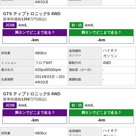
4年03月
GTS ティプトロニックS 4WD
新車時価格
1268
万円(税込)
JC08
-km/L
10・15
-km/L
満タンでどこまで走る？
満タンでどこまで走る？
-km
-km
ハイオク
使用燃料
4806cc
排気量
エンジン
ガソリン
フロア8AT
4WD
ミッション
駆動方式
420ps/6500rpm
-
最大出力
過給器（ターボ）
2013年03月～201
-
生産期間
燃費性能
4年03月
GTS ティプトロニックS 4WD
新車時価格
1268
万円(税込)
JC08
-km/L
10・15
-km/L
満タンでどこまで走る？
満タンでどこまで走る？
-km
-km
ハイオク
使用燃料
4806cc
排気量
エンジン