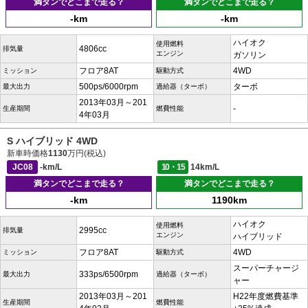
満タンでどこまで走る？
満タンでどこまで走る？
-km
-km
ハイオク
使用燃料
4806cc
排気量
エンジン
ガソリン
フロア8AT
4WD
ミッション
駆動方式
500ps/6000rpm
ターボ
最大出力
過給器（ターボ）
2013年03月～201
-
生産期間
燃費性能
4年03月
S ハイブリッド 4WD
新車時価格
1130
万円(税込)
JC08
-km/L
10・15
14km/L
満タンでどこまで走る？
満タンでどこまで走る？
-km
1190km
ハイオク
使用燃料
2995cc
排気量
エンジン
ハイブリッド
フロア8AT
4WD
ミッション
駆動方式
スーパーチャージ
333ps/6500rpm
最大出力
過給器（ターボ）
ャー
2013年03月～201
H22年度燃費基準
生産期間
燃費性能