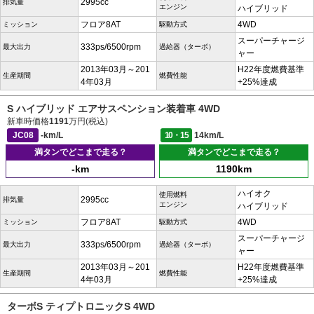
2995cc
排気量
エンジン
ハイブリッド
フロア8AT
4WD
ミッション
駆動方式
スーパーチャージ
333ps/6500rpm
最大出力
過給器（ターボ）
ャー
2013年03月～201
H22年度燃費基準
生産期間
燃費性能
4年03月
+25%達成
S ハイブリッド エアサスペンション装着車 4WD
新車時価格
1191
万円(税込)
JC08
-km/L
10・15
14km/L
満タンでどこまで走る？
満タンでどこまで走る？
-km
1190km
ハイオク
使用燃料
2995cc
排気量
エンジン
ハイブリッド
フロア8AT
4WD
ミッション
駆動方式
スーパーチャージ
333ps/6500rpm
最大出力
過給器（ターボ）
ャー
2013年03月～201
H22年度燃費基準
生産期間
燃費性能
4年03月
+25%達成
ターボS ティプトロニックS 4WD