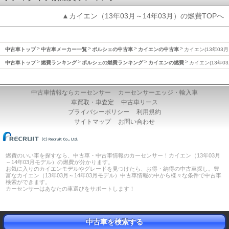
▲カイエン（13年03月～14年03月）の燃費TOPへ
中古車トップ
中古車メーカー一覧
ポルシェの中古車
カイエンの中古車
カイエン(13年03月
中古車トップ
燃費ランキング
ポルシェの燃費ランキング
カイエンの燃費
カイエン(13年0
中古車情報ならカーセンサー
カーセンサーエッジ・輸入車
車買取・車査定
中古車リース
プライバシーポリシー
利用規約
サイトマップ
お問い合わせ
燃費のいい車を探すなら、中古車・中古車情報のカーセンサー！カイエン（13年03月
～14年03月モデル）の燃費が分かります。
お気に入りのカイエンモデルやグレードを見つけたら、お得・納得の中古車探し。豊
富なカイエン（13年03月～14年03月モデル）中古車情報の中から様々な条件で中古車
検索ができます。
カーセンサーはあなたの車選びをサポートします！
中古車を検索する