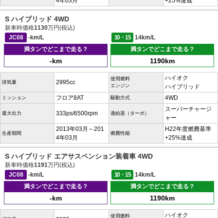
4年03月
+25%達成
S ハイブリッド 4WD
新車時価格
1130
万円(税込)
JC08
-km/L
10・15
14km/L
満タンでどこまで走る？
満タンでどこまで走る？
-km
1190km
ハイオク
使用燃料
2995cc
排気量
エンジン
ハイブリッド
フロア8AT
4WD
ミッション
駆動方式
スーパーチャージ
333ps/6500rpm
最大出力
過給器（ターボ）
ャー
2013年03月～201
H22年度燃費基準
生産期間
燃費性能
4年03月
+25%達成
S ハイブリッド エアサスペンション装着車 4WD
新車時価格
1191
万円(税込)
JC08
-km/L
10・15
14km/L
満タンでどこまで走る？
満タンでどこまで走る？
-km
1190km
ハイオク
使用燃料