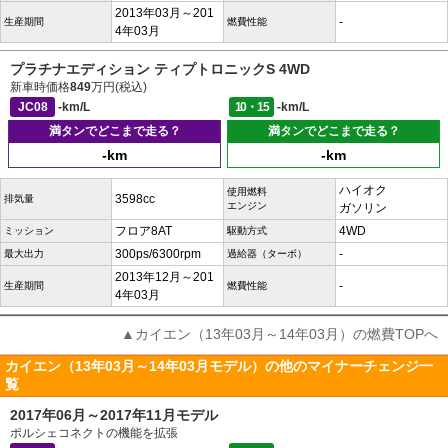
2013年03月～201
-
生産期間
燃費性能
4年03月
プラチナエディション ティプトロニックS 4WD
新車時価格
849
万円(税込)
JC08
-km/L
10・15
-km/L
満タンでどこまで走る？
満タンでどこまで走る？
-km
-km
ハイオク
使用燃料
3598cc
排気量
エンジン
ガソリン
フロア8AT
4WD
ミッション
駆動方式
300ps/6300rpm
-
最大出力
過給器（ターボ）
2013年12月～201
-
生産期間
燃費性能
4年03月
▲カイエン（13年03月～14年03月）の燃費TOPへ
カイエン（13年03月～14年03月モデル）の他のマイナーチェンジ一
覧
2017年06月～2017年11月モデル
ポルシェコネクトの機能を拡張