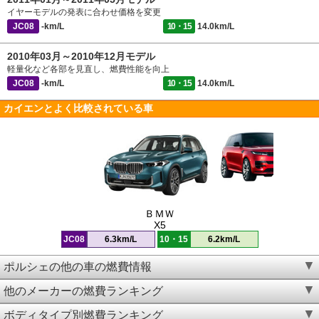
イヤーモデルの発表に合わせ価格を変更
JC08
-km/L
10・15
14.0km/L
2010年03月～2010年12月モデル
軽量化など各部を見直し、燃費性能を向上
JC08
-km/L
10・15
14.0km/L
カイエンとよく比較されている車
ＢＭＷ
X5
JC08
6.3km/L
10・15
6.2km/L
ポルシェの他の車の燃費情報
他のメーカーの燃費ランキング
ボディタイプ別燃費ランキング