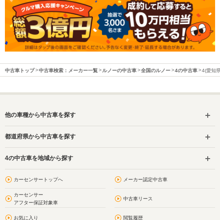
中古車トップ
中古車検索：メーカー一覧
ルノーの中古車
全国のルノー
4の中古車
4(愛知
他の車種から中古車を探す
都道府県から中古車を探す
4の中古車を地域から探す
カーセンサートップへ
メーカー認定中古車
カーセンサー
中古車リース
アフター保証対象車
お気に入り
閲覧履歴