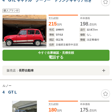
4 GTL キャトル クーラー トランクキャリア付き
購入プラン付
支払総額
本体価格
215
198.
0
万円
万円
年式
1990
年
走行
12.8
万km
車検
'27/12
修復
なし
保証
保証無
整備
法定整備付
住所
京都府京都市中京区
今すぐ在庫確認・見積依頼
電話する
販売店：
長野自動車
ルノー
4 GT L
支払総額
本体価格
180
175.
0
万円
万円