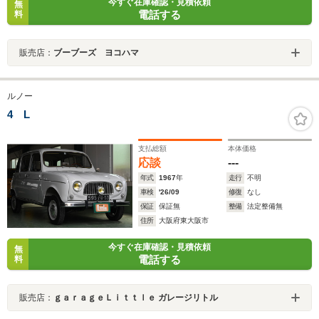
今すぐ在庫確認・見積依頼
無
電話する
料
販売店：
ブーブーズ ヨコハマ
ルノー
4 L
支払総額
本体価格
応談
---
年式
1967
年
走行
不明
車検
'26/09
修復
なし
保証
保証無
整備
法定整備無
住所
大阪府東大阪市
今すぐ在庫確認・見積依頼
無
電話する
料
販売店：
ｇａｒａｇｅＬｉｔｔｌｅ ガレージリトル