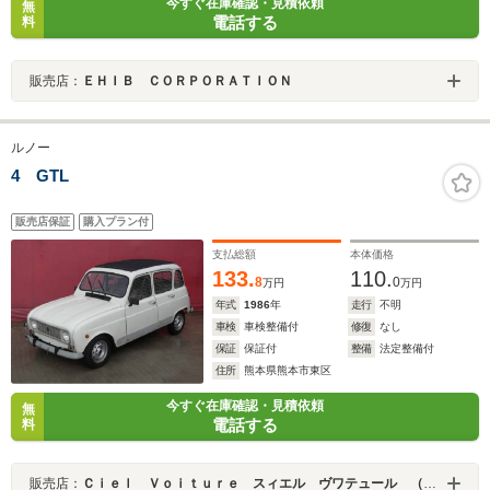
今すぐ在庫確認・見積依頼
無
電話する
料
販売店：
ＥＨＩＢ ＣＯＲＰＯＲＡＴＩＯＮ
ルノー
4 GTL
販売店保証
購入プラン付
支払総額
本体価格
133.
110.
8
0
万円
万円
年式
1986
年
走行
不明
車検
車検整備付
修復
なし
保証
保証付
整備
法定整備付
住所
熊本県熊本市東区
今すぐ在庫確認・見積依頼
無
電話する
料
販売店：
Ｃｉｅｌ Ｖｏｉｔｕｒｅ スィエル ヴワテュール （株）パインプレイン