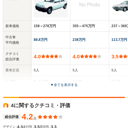
新車価格
158～278万円
355～475万円
237～36
中古車
88.8万円
238万円
113.7万円
平均価格
クチコミ
4.0
4.0
3.5
総合評価
乗車定員
5人
5人
5人
ドア数
3～5ドア
4ドア
5ドア
▼
全てを表示する
全高
全高
全高
1.36m～1.38m
1.38m～1.4m
1.35m
4に関するクチコミ・評価
4.2
総合評価
点
全幅
全幅
全幅
サイズ
1.57m～1.6m
1.73m
1.68m
4.3
3.5
3.3
デザイン :
走行性 :
居住性 :