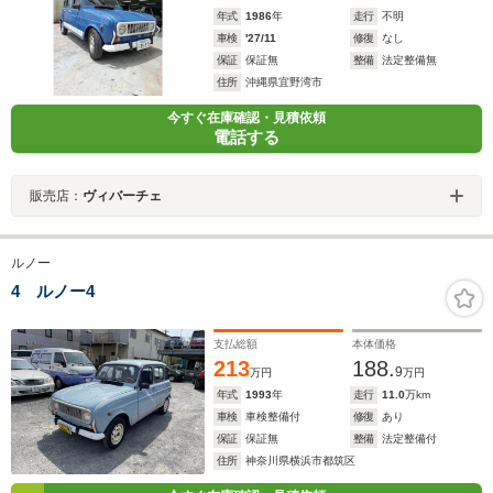
年式
1986
年
走行
不明
車検
'27/11
修復
なし
保証
保証無
整備
法定整備無
住所
沖縄県宜野湾市
今すぐ在庫確認・見積依頼
電話する
販売店：
ヴィバーチェ
ルノー
4 ルノー4
支払総額
本体価格
213
188.
9
万円
万円
年式
1993
年
走行
11.0
万km
車検
車検整備付
修復
あり
保証
保証無
整備
法定整備付
住所
神奈川県横浜市都筑区