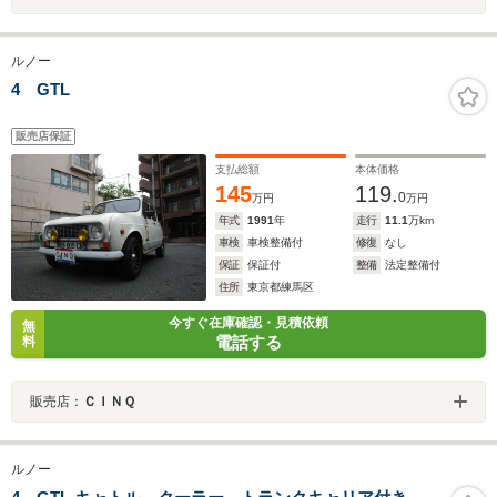
ルノー
4 GTL
販売店保証
支払総額
本体価格
145
119.
0
万円
万円
年式
1991
年
走行
11.1
万km
車検
車検整備付
修復
なし
保証
保証付
整備
法定整備付
住所
東京都練馬区
今すぐ在庫確認・見積依頼
無
電話する
料
販売店：
ＣＩＮＱ
ルノー