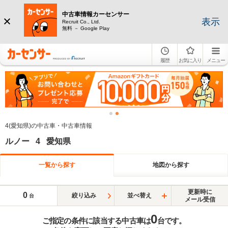
中古車情報カーセンサー
表示
Recruit Co., Ltd.
無料 － Google Play
履歴
お気に入り
メニュー
4(愛知県)の中古車・中古車情報
ルノー 4 愛知県
一覧から探す
地図から探す
更新時に
0
絞り込み
並べ替え
台
メール受信
0
ご指定の条件に該当する中古車は
台です。