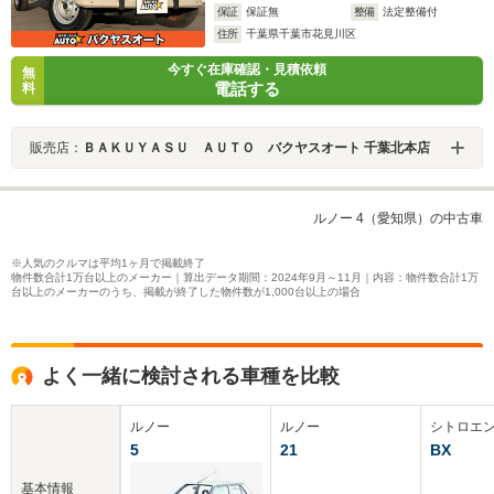
保証
保証無
整備
法定整備付
住所
千葉県千葉市花見川区
今すぐ在庫確認・見積依頼
無
電話する
料
販売店：
ＢＡＫＵＹＡＳＵ ＡＵＴＯ バクヤスオート 千葉北本店
ルノー 4（愛知県）の中古車
※人気のクルマは平均1ヶ月で掲載終了
物件数合計1万台以上のメーカー｜算出データ期間：2024年9月～11月｜内容：物件数合計1万
台以上のメーカーのうち、掲載が終了した物件数が1,000台以上の場合
よく一緒に検討される車種を比較
ルノー
ルノー
シトロエ
5
21
BX
基本情報