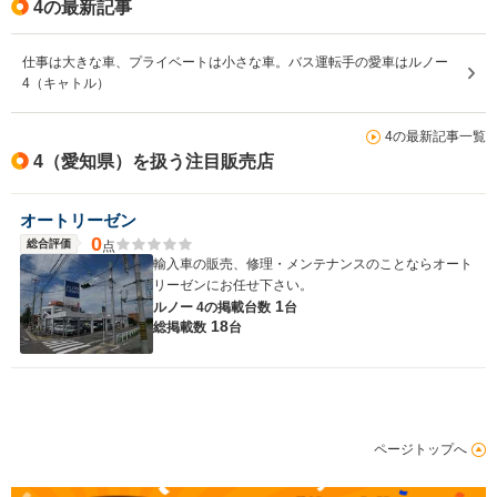
4の最新記事
仕事は大きな車、プライベートは小さな車。バス運転手の愛車はルノー
4（キャトル）
4の最新記事一覧
4（愛知県）を扱う注目販売店
オートリーゼン
0
総合評価
点
輸入車の販売、修理・メンテナンスのことならオート
リーゼンにお任せ下さい。
1
ルノー 4の
掲載台数
台
18
総掲載数
台
ページトップへ