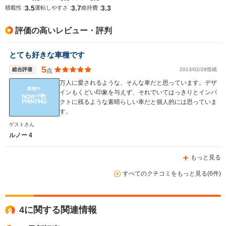
全長
全長
(全長x全幅x全高)
3.5
3.7
3.3
積載性 :
運転しやすさ :
維持費 :
3.59m～3.65m
4.5m～4.53m
4.
評価の高いレビュー・評判
ホイールベース
ホイールベース
ホイー
とても好きな車種です
-m
-m
5
総合評価
2013/02/28投稿
点
万人に愛されるような、そんな車だと思っています。デザ
インもくどい印象を与えず、それでいてはっきりとインパ
クトに残るような素晴らしい車だと個人的には思っていま
WLTCモード
-
-
-
す。
燃費
ゲストさん
ルノー 4
もっと見る
排気量
1389～1721cc
1994～2165cc
1579～19
すべてのクチコミをもっと見る(6件)
駆動方式
FF
FF
FF
4に関する関連情報