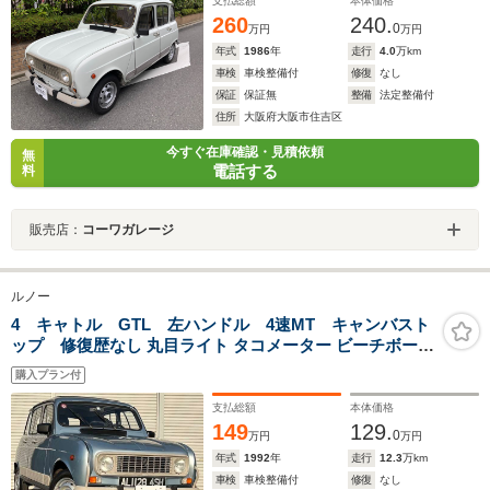
支払総額
本体価格
260
240.
0
万円
万円
年式
1986
年
走行
4.0
万km
車検
車検整備付
修復
なし
保証
保証無
整備
法定整備付
住所
大阪府大阪市住吉区
今すぐ在庫確認・見積依頼
無
電話する
料
販売店：
コーワガレージ
ルノー
4 キャトル GTL 左ハンドル 4速MT キャンバスト
ップ 修復歴なし 丸目ライト タコメーター ビーチボーイ
ズ
購入プラン付
支払総額
本体価格
149
129.
0
万円
万円
年式
1992
年
走行
12.3
万km
車検
車検整備付
修復
なし