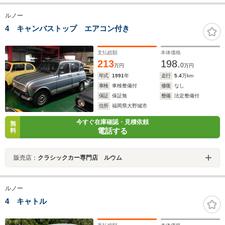
ルノー
4 キャンバストップ エアコン付き
支払総額
本体価格
213
198.
0
万円
万円
年式
1991
年
走行
5.4
万km
車検
車検整備付
修復
なし
保証
保証無
整備
法定整備付
住所
福岡県大野城市
今すぐ在庫確認・見積依頼
無
電話する
料
販売店：
クラシックカー専門店 ルウム
ルノー
4 キャトル