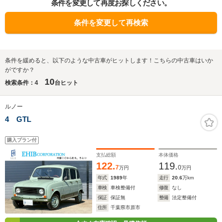
条件を変更して再度お探しください。
条件を変更して再検索
条件を緩めると、以下のような中古車がヒットします！こちらの中古車はいか
がですか？
10
検索条件：4
台ヒット
ルノー
4 GTL
購入プラン付
支払総額
本体価格
122.
119.
7
0
万円
万円
年式
1989
年
走行
20.6
万km
車検
車検整備付
修復
なし
保証
保証無
整備
法定整備付
住所
千葉県市原市