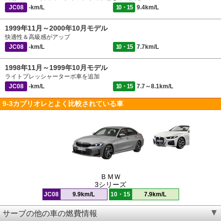
JC08
-km/L
10・15
9.4km/L
1999年11月～2000年10月モデル
快適性＆高級感がアップ
JC08
-km/L
10・15
7.7km/L
1998年11月～1999年10月モデル
ライトプレッシャーターボ車を追加
JC08
-km/L
10・15
7.7～8.1km/L
9-3カブリオレとよく比較されている車
ＢＭＷ
3シリーズ
JC08
9.9km/L
10・15
7.9km/L
サーブの他の車の燃費情報