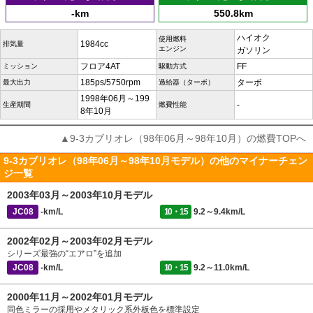
-km
550.8km
ハイオク
使用燃料
1984cc
排気量
エンジン
ガソリン
フロア4AT
FF
ミッション
駆動方式
185ps/5750rpm
ターボ
最大出力
過給器（ターボ）
1998年06月～199
-
生産期間
燃費性能
8年10月
▲9-3カブリオレ（98年06月～98年10月）の燃費TOPへ
9-3カブリオレ（98年06月～98年10月モデル）の他のマイナーチェン
ジ一覧
2003年03月～2003年10月モデル
JC08
-km/L
10・15
9.2～9.4km/L
2002年02月～2003年02月モデル
シリーズ最強の“エアロ”を追加
JC08
-km/L
10・15
9.2～11.0km/L
2000年11月～2002年01月モデル
同色ミラーの採用やメタリック系外板色を標準設定