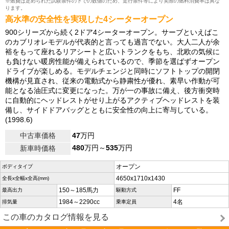
※燃費は定められた試験条件の下での数値のため、走行条件等により実際の燃料消費率は異な
ります。
高水準の安全性を実現した4シーターオープン
900シリーズから続く2ドア4シーターオープン。サーブといえばこ
のカブリオレモデルが代表的と言っても過言でない。大人二人が余
裕をもって座れるリアシートと広いトランクをもち、北欧の気候に
も負けない暖房性能が備えられているので、季節を選ばずオープン
ドライブが楽しめる。モデルチェンジと同時にソフトトップの開閉
機構が見直され、従来の電動式から静粛性が優れ、素早い作動が可
能となる油圧式に変更になった。万が一の事故に備え、後方衝突時
に自動的にヘッドレストがせり上がるアクティブヘッドレストを装
備し、サイドドアバッグとともに安全性の向上に寄与している。
(1998.6)
中古車価格
47
万円
480
万円～
535
万円
新車時価格
オープン
ボディタイプ
4650x1710x1430
全長x全幅x全高(mm)
150～185馬力
FF
最高出力
駆動方式
1984～2290cc
4名
排気量
乗車定員
この車のカタログ情報を見る