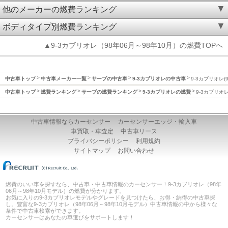
他のメーカーの燃費ランキング
ボディタイプ別燃費ランキング
▲9-3カブリオレ（98年06月～98年10月）の燃費TOPへ
中古車トップ
中古車メーカー一覧
サーブの中古車
9-3カブリオレの中古車
9-3カブリオレ(
中古車トップ
燃費ランキング
サーブの燃費ランキング
9-3カブリオレの燃費
9-3カブリオレ
中古車情報ならカーセンサー
カーセンサーエッジ・輸入車
車買取・車査定
中古車リース
プライバシーポリシー
利用規約
サイトマップ
お問い合わせ
燃費のいい車を探すなら、中古車・中古車情報のカーセンサー！9-3カブリオレ（98年
06月～98年10月モデル）の燃費が分かります。
お気に入りの9-3カブリオレモデルやグレードを見つけたら、お得・納得の中古車探
し。豊富な9-3カブリオレ（98年06月～98年10月モデル）中古車情報の中から様々な
条件で中古車検索ができます。
カーセンサーはあなたの車選びをサポートします！