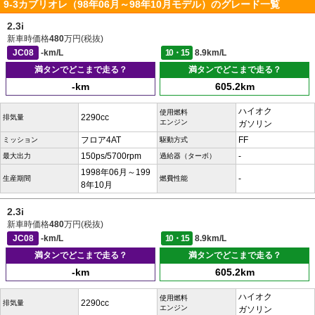
9-3カブリオレ（98年06月～98年10月モデル）のグレード一覧
2.3i
新車時価格
480
万円(税抜)
JC08
-km/L
10・15
8.9km/L
満タンでどこまで走る？
満タンでどこまで走る？
-km
605.2km
ハイオク
使用燃料
2290cc
排気量
エンジン
ガソリン
フロア4AT
FF
ミッション
駆動方式
150ps/5700rpm
-
最大出力
過給器（ターボ）
1998年06月～199
-
生産期間
燃費性能
8年10月
2.3i
新車時価格
480
万円(税抜)
JC08
-km/L
10・15
8.9km/L
満タンでどこまで走る？
満タンでどこまで走る？
-km
605.2km
ハイオク
使用燃料
2290cc
排気量
エンジン
ガソリン