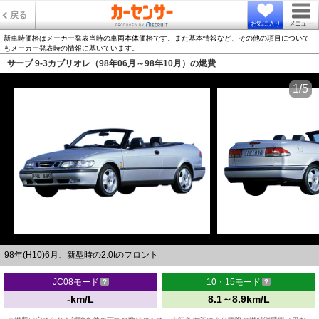
戻る
お気に入り
メニュー
新車時価格はメーカー発表当時の車両本体価格です。また基本情報など、その他の項目について
もメーカー発表時の情報に基いています。
サーブ 9-3カブリオレ（98年06月～98年10月）の燃費
1/5
98年(H10)6月、新型時の2.0tのフロント
JC08モード
10・15モード
-km/L
8.1～8.9km/L