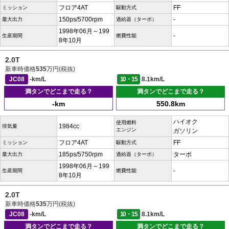
フロア4AT
FF
ミッション
駆動方式
150ps/5700rpm
-
最大出力
過給器（ターボ）
1998年06月～199
-
生産期間
燃費性能
8年10月
2.0T
新車時価格
535
万円(税抜)
JC08
-km/L
10・15
8.1km/L
満タンでどこまで走る？
満タンでどこまで走る？
-km
550.8km
ハイオク
使用燃料
1984cc
排気量
エンジン
ガソリン
フロア4AT
FF
ミッション
駆動方式
185ps/5750rpm
ターボ
最大出力
過給器（ターボ）
1998年06月～199
-
生産期間
燃費性能
8年10月
2.0T
新車時価格
535
万円(税抜)
JC08
-km/L
10・15
8.1km/L
満タンでどこまで走る？
満タンでどこまで走る？