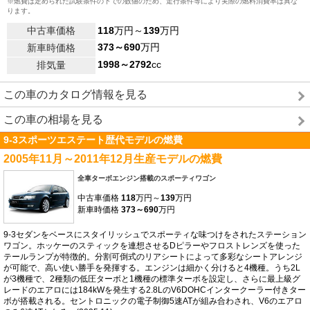
※燃費は定められた試験条件の下での数値のため、走行条件等により実際の燃料消費率は異な
ります。
中古車価格
118
万円～
139
万円
373～690
万円
新車時価格
1998～2792
cc
排気量
この車のカタログ情報を見る
この車の相場を見る
9-3スポーツエステート歴代モデルの燃費
2005年11月～2011年12月生産モデルの燃費
全車ターボエンジン搭載のスポーティワゴン
中古車価格
118
万円～
139
万円
新車時価格
373～690
万円
9-3セダンをベースにスタイリッシュでスポーティな味つけをされたステーション
ワゴン。ホッケーのスティックを連想させるDピラーやフロストレンズを使った
テールランプが特徴的。分割可倒式のリアシートによって多彩なシートアレンジ
が可能で、高い使い勝手を発揮する。エンジンは細かく分けると4機種。うち2L
が3機種で、2種類の低圧ターボと1機種の標準ターボを設定し、さらに最上級グ
レードのエアロには184kWを発生する2.8LのV6DOHCインタークーラー付きター
ボが搭載される。セントロニックの電子制御5速ATが組み合わされ、V6のエアロ