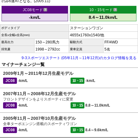
のみ6速ATとなる。(2005.11)
JC08モード
10・15モード
-km/L
8.4～11.0km/L
ステーションワゴン
ボディタイプ
4655x1760x1540/他
全長x全幅x全高(mm)
150～280馬力
FF/4WD
最高出力
駆動方式
1998～2792cc
5名
排気量
乗車定員
9-3スポーツエステート (05年11月～11年12月)のカタログ情報を見る
マイナーチェンジ一覧
2009年1月～2011年12月生産モデル
JC08
-km/L
10・15
-km/L
2007年11月～2008年12月生産モデル
フロントデザインをよりスポーティに変更
JC08
-km/L
10・15
8.8～11.0km/L
2005年11月～2007年10月生産モデル
全車ターボエンジン搭載のスポーティワゴン
JC08
-km/L
10・15
8.4～9.6km/L