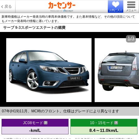
戻る
お気に入り
メニュー
新車時価格はメーカー発表当時の車両本体価格です。また基本情報など、その他の項目について
もメーカー発表時の情報に基いています。
サーブ 9-3スポーツエステートの燃費
1/3
07年(H19)11月、MC時のフロント。仕様はグレードにより異なります
JC08モード
10・15モード
-km/L
8.4～11.0km/L