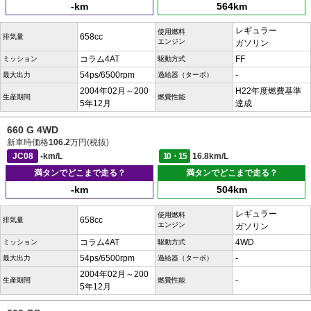
-km
564km
レギュラー
使用燃料
658cc
排気量
エンジン
ガソリン
コラム4AT
FF
ミッション
駆動方式
54ps/6500rpm
-
最大出力
過給器（ターボ）
2004年02月～200
H22年度燃費基準
生産期間
燃費性能
5年12月
達成
660 G 4WD
新車時価格
106.2
万円(税抜)
JC08
-km/L
10・15
16.8km/L
満タンでどこまで走る？
満タンでどこまで走る？
-km
504km
レギュラー
使用燃料
658cc
排気量
エンジン
ガソリン
コラム4AT
4WD
ミッション
駆動方式
54ps/6500rpm
-
最大出力
過給器（ターボ）
2004年02月～200
-
生産期間
燃費性能
5年12月