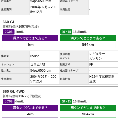
54ps/6500rpm
-
最大出力
過給器（ターボ）
2004年02月～200
-
生産期間
燃費性能
5年12月
660 GL
新車時価格
105
万円(税抜)
JC08
-km/L
10・15
18.8km/L
満タンでどこまで走る？
満タンでどこまで走る？
-km
564km
レギュラー
使用燃料
658cc
排気量
エンジン
ガソリン
コラム4AT
FF
ミッション
駆動方式
54ps/6500rpm
-
最大出力
過給器（ターボ）
2004年02月～200
H22年度燃費基準
生産期間
燃費性能
5年12月
達成
660 GL 4WD
新車時価格
116.2
万円(税抜)
JC08
-km/L
10・15
16.8km/L
満タンでどこまで走る？
満タンでどこまで走る？
-km
504km