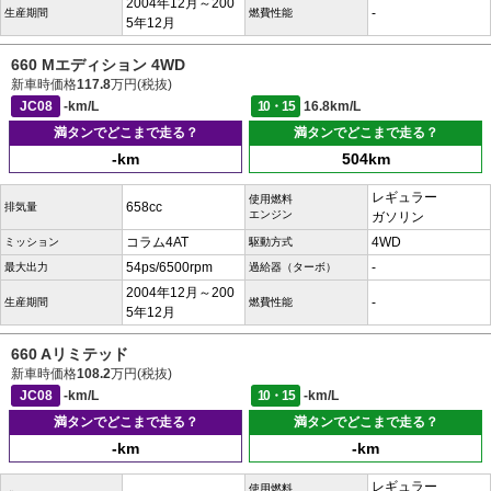
2004年12月～200
-
生産期間
燃費性能
5年12月
660 Mエディション 4WD
新車時価格
117.8
万円(税抜)
JC08
-km/L
10・15
16.8km/L
満タンでどこまで走る？
満タンでどこまで走る？
-km
504km
レギュラー
使用燃料
658cc
排気量
エンジン
ガソリン
コラム4AT
4WD
ミッション
駆動方式
54ps/6500rpm
-
最大出力
過給器（ターボ）
2004年12月～200
-
生産期間
燃費性能
5年12月
660 Aリミテッド
新車時価格
108.2
万円(税抜)
JC08
-km/L
10・15
-km/L
満タンでどこまで走る？
満タンでどこまで走る？
-km
-km
レギュラー
使用燃料