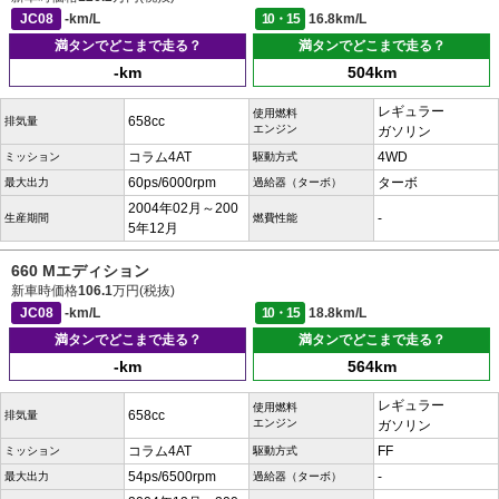
JC08
-km/L
10・15
16.8km/L
満タンでどこまで走る？
満タンでどこまで走る？
-km
504km
レギュラー
使用燃料
658cc
排気量
エンジン
ガソリン
コラム4AT
4WD
ミッション
駆動方式
60ps/6000rpm
ターボ
最大出力
過給器（ターボ）
2004年02月～200
-
生産期間
燃費性能
5年12月
660 Mエディション
新車時価格
106.1
万円(税抜)
JC08
-km/L
10・15
18.8km/L
満タンでどこまで走る？
満タンでどこまで走る？
-km
564km
レギュラー
使用燃料
658cc
排気量
エンジン
ガソリン
コラム4AT
FF
ミッション
駆動方式
54ps/6500rpm
-
最大出力
過給器（ターボ）