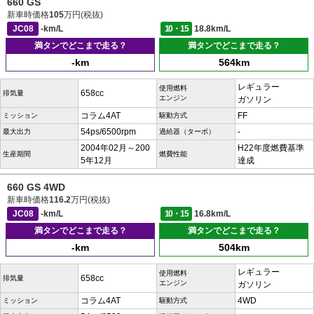
660 GS
新車時価格
105
万円(税抜)
JC08
-km/L
10・15
18.8km/L
満タンでどこまで走る？
満タンでどこまで走る？
-km
564km
レギュラー
使用燃料
658cc
排気量
エンジン
ガソリン
コラム4AT
FF
ミッション
駆動方式
54ps/6500rpm
-
最大出力
過給器（ターボ）
2004年02月～200
H22年度燃費基準
生産期間
燃費性能
5年12月
達成
660 GS 4WD
新車時価格
116.2
万円(税抜)
JC08
-km/L
10・15
16.8km/L
満タンでどこまで走る？
満タンでどこまで走る？
-km
504km
レギュラー
使用燃料
658cc
排気量
エンジン
ガソリン
コラム4AT
4WD
ミッション
駆動方式