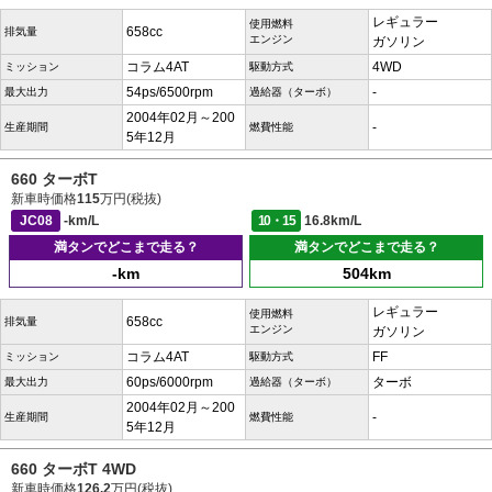
レギュラー
使用燃料
658cc
排気量
エンジン
ガソリン
コラム4AT
4WD
ミッション
駆動方式
54ps/6500rpm
-
最大出力
過給器（ターボ）
2004年02月～200
-
生産期間
燃費性能
5年12月
660 ターボT
新車時価格
115
万円(税抜)
JC08
-km/L
10・15
16.8km/L
満タンでどこまで走る？
満タンでどこまで走る？
-km
504km
レギュラー
使用燃料
658cc
排気量
エンジン
ガソリン
コラム4AT
FF
ミッション
駆動方式
60ps/6000rpm
ターボ
最大出力
過給器（ターボ）
2004年02月～200
-
生産期間
燃費性能
5年12月
660 ターボT 4WD
新車時価格
126.2
万円(税抜)