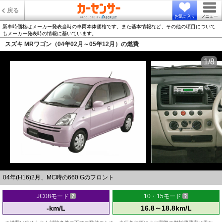
戻る
お気に入り
メニュー
新車時価格はメーカー発表当時の車両本体価格です。また基本情報など、その他の項目について
もメーカー発表時の情報に基いています。
スズキ MRワゴン（04年02月～05年12月）の燃費
1/8
04年(H16)2月、MC時の660 Gのフロント
JC08モード
10・15モード
-km/L
16.8～18.8km/L