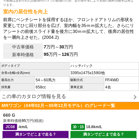
※燃費は定められた試験条件の下での数値のため、走行条件等により実際の燃料消費率は異な
ります。
室内の居住性を向上
前席にベンチシートを採用するほか、フロントドアトリムの形状を
変更してひじ回り部分を広げ、室内幅を35ｍｍ拡大した。さらにリ
アシートの前後スライド量を後方に30ｍｍ拡大して、後席の居住性
を一層向上させた。(2004.2)
中古車価格
7
万円～
30
万円
95
万円～
126
万円
新車時価格
ハッチバック
ボディタイプ
3395x1475x1590/他
全長x全幅x全高(mm)
54～60馬力
FF/4WD
最高出力
駆動方式
658cc
4名
排気量
乗車定員
この車のカタログ情報を見る
MRワゴン（04年02月～05年12月モデル）のグレード一覧
660 G
新車時価格
95
万円(税抜)
JC08
-km/L
10・15
18.8km/L
満タンでどこまで走る？
満タンでどこまで走る？