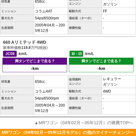
658cc
排気量
エンジン
ガソリン
コラム4AT
FF
ミッション
駆動方式
54ps/6500rpm
-
最大出力
過給器（ターボ）
2005年04月～200
-
生産期間
燃費性能
5年12月
660 Aリミテッド 4WD
新車時価格
119.9
万円(税抜)
JC08
-km/L
10・15
-km/L
満タンでどこまで走る？
満タンでどこまで走る？
-km
-km
レギュラー
使用燃料
658cc
排気量
エンジン
ガソリン
コラム4AT
4WD
ミッション
駆動方式
54ps/6500rpm
-
最大出力
過給器（ターボ）
2005年04月～200
-
生産期間
燃費性能
5年12月
▲MRワゴン（04年02月～05年12月）の燃費TOPへ
MRワゴン（04年02月～05年12月モデル）の他のマイナーチェンジ一