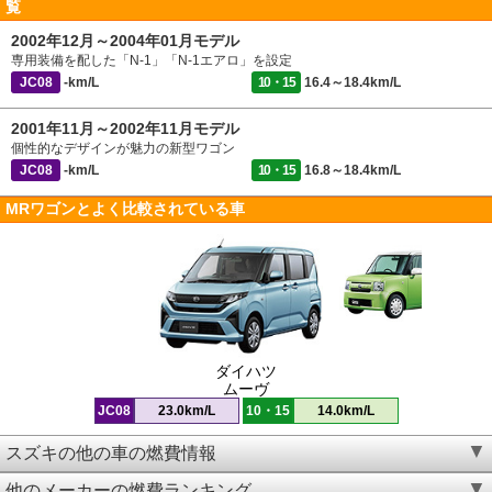
覧
2002年12月～2004年01月モデル
専用装備を配した「N-1」「N-1エアロ」を設定
JC08
-km/L
10・15
16.4～18.4km/L
2001年11月～2002年11月モデル
個性的なデザインが魅力の新型ワゴン
JC08
-km/L
10・15
16.8～18.4km/L
MRワゴンとよく比較されている車
ダイハツ
ムーヴ
JC08
23.0km/L
10・15
14.0km/L
スズキの他の車の燃費情報
他のメーカーの燃費ランキング