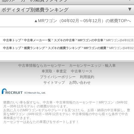
ボディタイプ別燃費ランキング
▲MRワゴン（04年02月～05年12月）の燃費TOPへ
中古車トップ
中古車メーカー一覧
スズキの中古車
MRワゴンの中古車
MRワゴン(04年02
中古車トップ
燃費ランキング
スズキの燃費ランキング
MRワゴンの燃費
MRワゴン(04年0
中古車情報ならカーセンサー
カーセンサーエッジ・輸入車
車買取・車査定
中古車リース
プライバシーポリシー
利用規約
サイトマップ
お問い合わせ
燃費のいい車を探すなら、中古車・中古車情報のカーセンサー！MRワゴン（04年02
月～05年12月モデル）の燃費が分かります。
お気に入りのMRワゴンモデルやグレードを見つけたら、お得・納得の中古車探し。豊
富なMRワゴン（04年02月～05年12月モデル）中古車情報の中から様々な条件で中古
車検索ができます。
カーセンサーはあなたの車選びをサポートします！