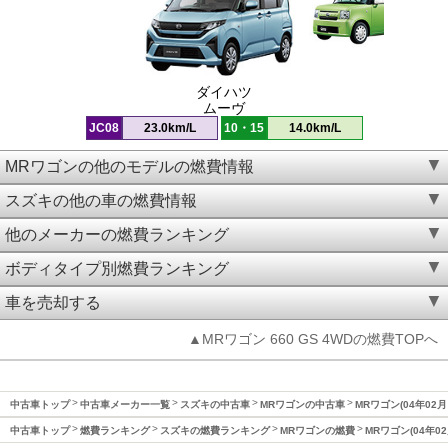
ダイハツ
ムーヴ
JC08
23.0km/L
10・15
14.0km/L
MRワゴンの他のモデルの燃費情報
スズキの他の車の燃費情報
他のメーカーの燃費ランキング
ボディタイプ別燃費ランキング
車を売却する
▲MRワゴン 660 GS 4WDの燃費TOPへ
中古車トップ
中古車メーカー一覧
スズキの中古車
MRワゴンの中古車
MRワゴン(04年02
中古車トップ
燃費ランキング
スズキの燃費ランキング
MRワゴンの燃費
MRワゴン(04年0