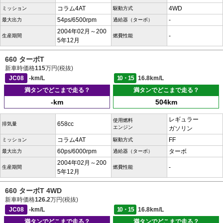
コラム4AT
4WD
ミッション
駆動方式
54ps/6500rpm
-
最大出力
過給器（ターボ）
2004年02月～200
-
生産期間
燃費性能
5年12月
660 ターボT
新車時価格
115
万円(税抜)
JC08
-km/L
10・15
16.8km/L
満タンでどこまで走る？
満タンでどこまで走る？
-km
504km
レギュラー
使用燃料
658cc
排気量
エンジン
ガソリン
コラム4AT
FF
ミッション
駆動方式
60ps/6000rpm
ターボ
最大出力
過給器（ターボ）
2004年02月～200
-
生産期間
燃費性能
5年12月
660 ターボT 4WD
新車時価格
126.2
万円(税抜)
JC08
-km/L
10・15
16.8km/L
満タンでどこまで走る？
満タンでどこまで走る？