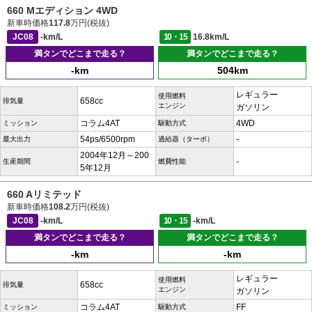
660 Mエディション 4WD
新車時価格
117.8
万円(税抜)
JC08
-km/L
10・15
16.8km/L
満タンでどこまで走る？
満タンでどこまで走る？
-km
504km
レギュラー
使用燃料
658cc
排気量
エンジン
ガソリン
コラム4AT
4WD
ミッション
駆動方式
54ps/6500rpm
-
最大出力
過給器（ターボ）
2004年12月～200
-
生産期間
燃費性能
5年12月
660 Aリミテッド
新車時価格
108.2
万円(税抜)
JC08
-km/L
10・15
-km/L
満タンでどこまで走る？
満タンでどこまで走る？
-km
-km
レギュラー
使用燃料
658cc
排気量
エンジン
ガソリン
コラム4AT
FF
ミッション
駆動方式