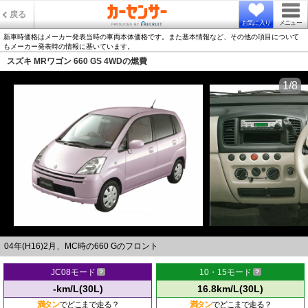
戻る
お気に入り
メニュー
新車時価格はメーカー発表当時の車両本体価格です。また基本情報など、その他の項目について
もメーカー発表時の情報に基いています。
スズキ MRワゴン 660 GS 4WDの燃費
1/8
04年(H16)2月、MC時の660 Gのフロント
JC08モード
10・15モード
-km/L(30L)
16.8km/L(30L)
満タン
でどこまで走る？
満タン
でどこまで走る？