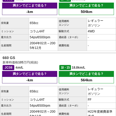
満タンでどこまで走る？
満タンでどこまで走る？
-km
504km
レギュラー
使用燃料
658cc
排気量
エンジン
ガソリン
コラム4AT
4WD
ミッション
駆動方式
54ps/6500rpm
-
最大出力
過給器（ターボ）
2004年02月～200
-
生産期間
燃費性能
5年12月
660 GS
新車時価格
105
万円(税抜)
JC08
-km/L
10・15
18.8km/L
満タンでどこまで走る？
満タンでどこまで走る？
-km
564km
レギュラー
使用燃料
658cc
排気量
エンジン
ガソリン
コラム4AT
FF
ミッション
駆動方式
54ps/6500rpm
-
最大出力
過給器（ターボ）
2004年02月～200
H22年度燃費基準
生産期間
燃費性能