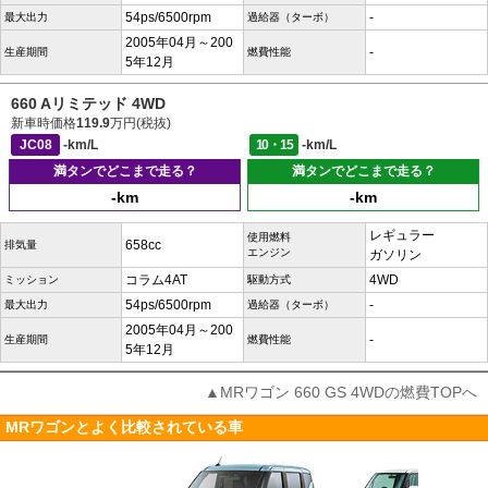
54ps/6500rpm
-
最大出力
過給器（ターボ）
2005年04月～200
-
生産期間
燃費性能
5年12月
660 Aリミテッド 4WD
新車時価格
119.9
万円(税抜)
JC08
-km/L
10・15
-km/L
満タンでどこまで走る？
満タンでどこまで走る？
-km
-km
レギュラー
使用燃料
658cc
排気量
エンジン
ガソリン
コラム4AT
4WD
ミッション
駆動方式
54ps/6500rpm
-
最大出力
過給器（ターボ）
2005年04月～200
-
生産期間
燃費性能
5年12月
▲MRワゴン 660 GS 4WDの燃費TOPへ
MRワゴンとよく比較されている車