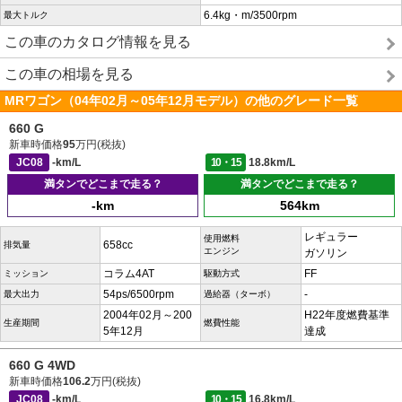
6.4kg・m/3500rpm
最大トルク
この車のカタログ情報を見る
この車の相場を見る
MRワゴン（04年02月～05年12月モデル）の他のグレード一覧
660 G
新車時価格
95
万円(税抜)
JC08
-km/L
10・15
18.8km/L
満タンでどこまで走る？
満タンでどこまで走る？
-km
564km
レギュラー
使用燃料
658cc
排気量
エンジン
ガソリン
コラム4AT
FF
ミッション
駆動方式
54ps/6500rpm
-
最大出力
過給器（ターボ）
2004年02月～200
H22年度燃費基準
生産期間
燃費性能
5年12月
達成
660 G 4WD
新車時価格
106.2
万円(税抜)
JC08
-km/L
10・15
16.8km/L