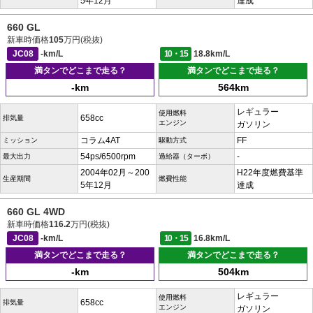
5年12月
達成
660 GL
新車時価格
105
万円(税抜)
JC08
-km/L
10・15
18.8km/L
満タンでどこまで走る？
満タンでどこまで走る？
-km
564km
レギュラー
使用燃料
658cc
排気量
エンジン
ガソリン
コラム4AT
FF
ミッション
駆動方式
54ps/6500rpm
-
最大出力
過給器（ターボ）
2004年02月～200
H22年度燃費基準
生産期間
燃費性能
5年12月
達成
660 GL 4WD
新車時価格
116.2
万円(税抜)
JC08
-km/L
10・15
16.8km/L
満タンでどこまで走る？
満タンでどこまで走る？
-km
504km
レギュラー
使用燃料
658cc
排気量
エンジン
ガソリン