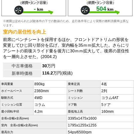
（燃費×タンク容量）
（燃費×タンク容量）
-
504
km
km
※燃費は定められた試験条件の下での数値のため、走行条件等により実際の燃料消費率は異な
ります。
室内の居住性を向上
前席にベンチシートを採用するほか、フロントドアトリムの形状を
変更してひじ回り部分を広げ、室内幅を35ｍｍ拡大した。さらにリ
アシートの前後スライド量を後方に30ｍｍ拡大して、後席の居住性
を一層向上させた。(2004.2)
中古車価格
30
万円
116.2
万円(税抜)
新車時価格
890kg
4名
車両重量
乗車定員
2360mm
2列
ホイールベース
シート列数
4WD
コラム4AT
駆動方式
ミッション
コラム
5ドア
ミッション位置
ドア数
4.2m
160mm
最小回転半径
最低地上高
3395x1475x1600
全長x全幅x全高(mm)
1795x1255x1255
室内 全長x全幅x全高(mm)
54ps/6500rpm
最高出力