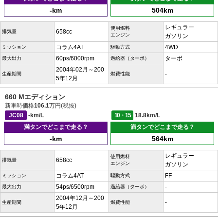
-km
504km
レギュラー
使用燃料
658cc
排気量
エンジン
ガソリン
コラム4AT
4WD
ミッション
駆動方式
60ps/6000rpm
ターボ
最大出力
過給器（ターボ）
2004年02月～200
-
生産期間
燃費性能
5年12月
660 Mエディション
新車時価格
106.1
万円(税抜)
JC08
-km/L
10・15
18.8km/L
満タンでどこまで走る？
満タンでどこまで走る？
-km
564km
レギュラー
使用燃料
658cc
排気量
エンジン
ガソリン
コラム4AT
FF
ミッション
駆動方式
54ps/6500rpm
-
最大出力
過給器（ターボ）
2004年12月～200
-
生産期間
燃費性能
5年12月