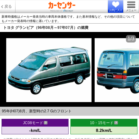
戻る
お気に入り
メニュー
新車時価格はメーカー発表当時の車両本体価格です。また基本情報など、その他の項目について
もメーカー発表時の情報に基いています。
トヨタ グランビア（96年08月～97年07月）の燃費
1/3
95年(H07)8月、新型時の2.7 Gのフロント
JC08モード
10・15モード
-km/L
8.2km/L