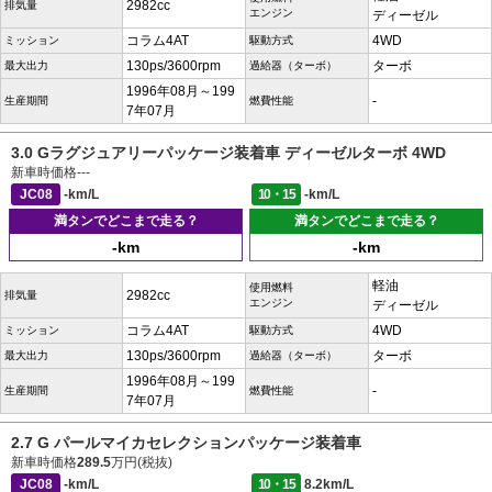
2982cc
排気量
エンジン
ディーゼル
コラム4AT
4WD
ミッション
駆動方式
130ps/3600rpm
ターボ
最大出力
過給器（ターボ）
1996年08月～199
-
生産期間
燃費性能
7年07月
3.0 Gラグジュアリーパッケージ装着車 ディーゼルターボ 4WD
新車時価格
---
JC08
-km/L
10・15
-km/L
満タンでどこまで走る？
満タンでどこまで走る？
-km
-km
軽油
使用燃料
2982cc
排気量
エンジン
ディーゼル
コラム4AT
4WD
ミッション
駆動方式
130ps/3600rpm
ターボ
最大出力
過給器（ターボ）
1996年08月～199
-
生産期間
燃費性能
7年07月
2.7 G パールマイカセレクションパッケージ装着車
新車時価格
289.5
万円(税抜)
JC08
-km/L
10・15
8.2km/L