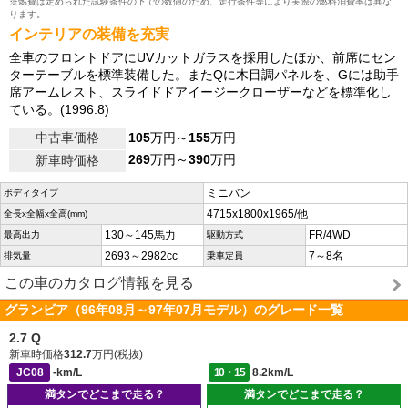
※燃費は定められた試験条件の下での数値のため、走行条件等により実際の燃料消費率は異な
ります。
インテリアの装備を充実
全車のフロントドアにUVカットガラスを採用したほか、前席にセン
ターテーブルを標準装備した。またQに木目調パネルを、Gには助手
席アームレスト、スライドドアイージークローザーなどを標準化し
ている。(1996.8)
中古車価格
105
万円～
155
万円
269
万円～
390
万円
新車時価格
ミニバン
ボディタイプ
4715x1800x1965/他
全長x全幅x全高(mm)
130～145馬力
FR/4WD
最高出力
駆動方式
2693～2982cc
7～8名
排気量
乗車定員
この車のカタログ情報を見る
グランビア（96年08月～97年07月モデル）のグレード一覧
2.7 Q
新車時価格
312.7
万円(税抜)
JC08
-km/L
10・15
8.2km/L
満タンでどこまで走る？
満タンでどこまで走る？