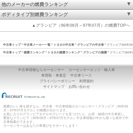
他のメーカーの燃費ランキング
ボディタイプ別燃費ランキング
▲グランビア（96年08月～97年07月）の燃費TOPへ
中古車トップ
中古車メーカー一覧
トヨタの中古車
グランビアの中古車
グランビア(96年08
中古車トップ
燃費ランキング
トヨタの燃費ランキング
グランビアの燃費
グランビア(96年
中古車情報ならカーセンサー
カーセンサーエッジ・輸入車
車買取・車査定
中古車リース
プライバシーポリシー
利用規約
サイトマップ
お問い合わせ
燃費のいい車を探すなら、中古車・中古車情報のカーセンサー！グランビア（96年08
月～97年07月モデル）の燃費が分かります。
お気に入りのグランビアモデルやグレードを見つけたら、お得・納得の中古車探し。
豊富なグランビア（96年08月～97年07月モデル）中古車情報の中から様々な条件で中
古車検索ができます。
カーセンサーはあなたの車選びをサポートします！