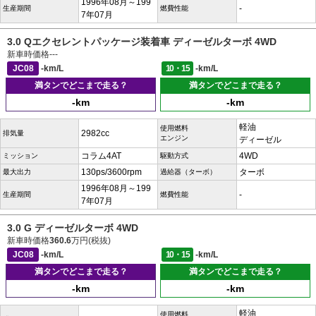
1996年08月～199
-
生産期間
燃費性能
7年07月
3.0 Qエクセレントパッケージ装着車 ディーゼルターボ 4WD
新車時価格
---
JC08
-km/L
10・15
-km/L
満タンでどこまで走る？
満タンでどこまで走る？
-km
-km
軽油
使用燃料
2982cc
排気量
エンジン
ディーゼル
コラム4AT
4WD
ミッション
駆動方式
130ps/3600rpm
ターボ
最大出力
過給器（ターボ）
1996年08月～199
-
生産期間
燃費性能
7年07月
3.0 G ディーゼルターボ 4WD
新車時価格
360.6
万円(税抜)
JC08
-km/L
10・15
-km/L
満タンでどこまで走る？
満タンでどこまで走る？
-km
-km
軽油
使用燃料