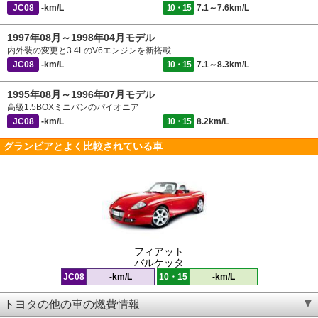
JC08
-km/L
10・15
7.1～7.6km/L
1997年08月～1998年04月モデル
内外装の変更と3.4LのV6エンジンを新搭載
JC08
-km/L
10・15
7.1～8.3km/L
1995年08月～1996年07月モデル
高級1.5BOXミニバンのパイオニア
JC08
-km/L
10・15
8.2km/L
グランビアとよく比較されている車
フィアット
バルケッタ
JC08
-km/L
10・15
-km/L
トヨタの他の車の燃費情報