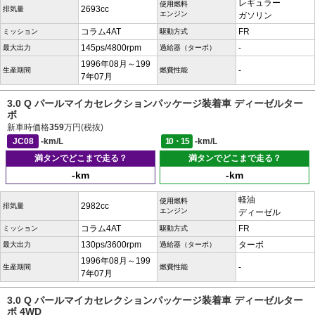
レギュラー
使用燃料
2693cc
排気量
エンジン
ガソリン
コラム4AT
FR
ミッション
駆動方式
145ps/4800rpm
-
最大出力
過給器（ターボ）
1996年08月～199
-
生産期間
燃費性能
7年07月
3.0 Q パールマイカセレクションパッケージ装着車 ディーゼルター
ボ
新車時価格
359
万円(税抜)
JC08
-km/L
10・15
-km/L
満タンでどこまで走る？
満タンでどこまで走る？
-km
-km
軽油
使用燃料
2982cc
排気量
エンジン
ディーゼル
コラム4AT
FR
ミッション
駆動方式
130ps/3600rpm
ターボ
最大出力
過給器（ターボ）
1996年08月～199
-
生産期間
燃費性能
7年07月
3.0 Q パールマイカセレクションパッケージ装着車 ディーゼルター
ボ 4WD