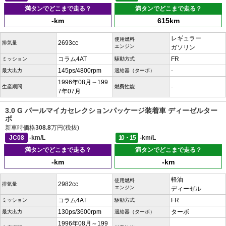
満タンでどこまで走る？
満タンでどこまで走る？
-km
615km
レギュラー
使用燃料
2693cc
排気量
エンジン
ガソリン
コラム4AT
FR
ミッション
駆動方式
145ps/4800rpm
-
最大出力
過給器（ターボ）
1996年08月～199
-
生産期間
燃費性能
7年07月
3.0 G パールマイカセレクションパッケージ装着車 ディーゼルター
ボ
新車時価格
308.8
万円(税抜)
JC08
-km/L
10・15
-km/L
満タンでどこまで走る？
満タンでどこまで走る？
-km
-km
軽油
使用燃料
2982cc
排気量
エンジン
ディーゼル
コラム4AT
FR
ミッション
駆動方式
130ps/3600rpm
ターボ
最大出力
過給器（ターボ）
1996年08月～199