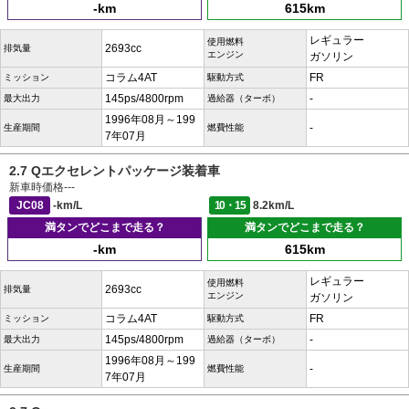
-km
615km
レギュラー
使用燃料
2693cc
排気量
エンジン
ガソリン
コラム4AT
FR
ミッション
駆動方式
145ps/4800rpm
-
最大出力
過給器（ターボ）
1996年08月～199
-
生産期間
燃費性能
7年07月
2.7 Qエクセレントパッケージ装着車
新車時価格
---
JC08
-km/L
10・15
8.2km/L
満タンでどこまで走る？
満タンでどこまで走る？
-km
615km
レギュラー
使用燃料
2693cc
排気量
エンジン
ガソリン
コラム4AT
FR
ミッション
駆動方式
145ps/4800rpm
-
最大出力
過給器（ターボ）
1996年08月～199
-
生産期間
燃費性能
7年07月