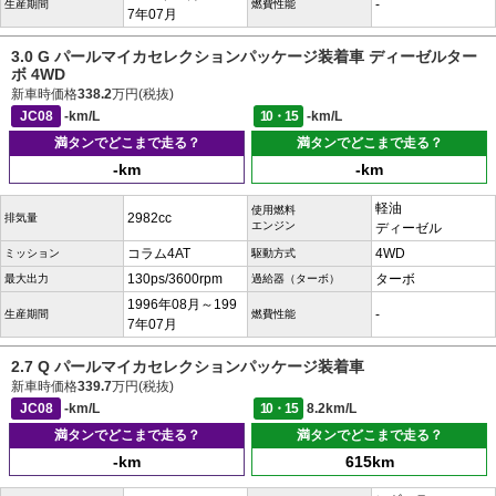
-
生産期間
燃費性能
7年07月
3.0 G パールマイカセレクションパッケージ装着車 ディーゼルター
ボ 4WD
新車時価格
338.2
万円(税抜)
JC08
-km/L
10・15
-km/L
満タンでどこまで走る？
満タンでどこまで走る？
-km
-km
軽油
使用燃料
2982cc
排気量
エンジン
ディーゼル
コラム4AT
4WD
ミッション
駆動方式
130ps/3600rpm
ターボ
最大出力
過給器（ターボ）
1996年08月～199
-
生産期間
燃費性能
7年07月
2.7 Q パールマイカセレクションパッケージ装着車
新車時価格
339.7
万円(税抜)
JC08
-km/L
10・15
8.2km/L
満タンでどこまで走る？
満タンでどこまで走る？
-km
615km