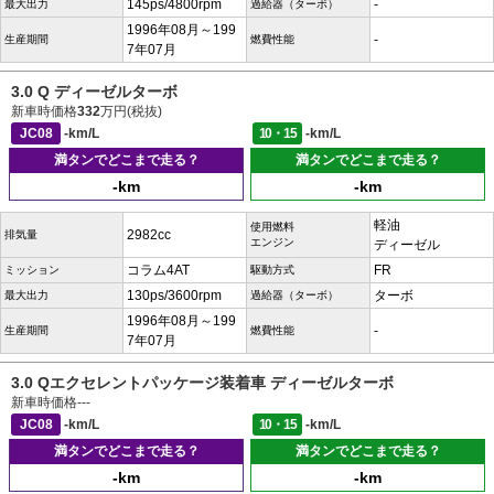
145ps/4800rpm
-
最大出力
過給器（ターボ）
1996年08月～199
-
生産期間
燃費性能
7年07月
3.0 Q ディーゼルターボ
新車時価格
332
万円(税抜)
JC08
-km/L
10・15
-km/L
満タンでどこまで走る？
満タンでどこまで走る？
-km
-km
軽油
使用燃料
2982cc
排気量
エンジン
ディーゼル
コラム4AT
FR
ミッション
駆動方式
130ps/3600rpm
ターボ
最大出力
過給器（ターボ）
1996年08月～199
-
生産期間
燃費性能
7年07月
3.0 Qエクセレントパッケージ装着車 ディーゼルターボ
新車時価格
---
JC08
-km/L
10・15
-km/L
満タンでどこまで走る？
満タンでどこまで走る？
-km
-km