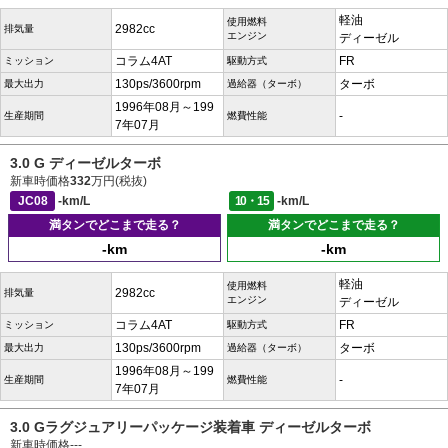
軽油
使用燃料
2982cc
排気量
エンジン
ディーゼル
コラム4AT
FR
ミッション
駆動方式
130ps/3600rpm
ターボ
最大出力
過給器（ターボ）
1996年08月～199
-
生産期間
燃費性能
7年07月
3.0 G ディーゼルターボ
新車時価格
332
万円(税抜)
JC08
-km/L
10・15
-km/L
満タンでどこまで走る？
満タンでどこまで走る？
-km
-km
軽油
使用燃料
2982cc
排気量
エンジン
ディーゼル
コラム4AT
FR
ミッション
駆動方式
130ps/3600rpm
ターボ
最大出力
過給器（ターボ）
1996年08月～199
-
生産期間
燃費性能
7年07月
3.0 Gラグジュアリーパッケージ装着車 ディーゼルターボ
新車時価格
---