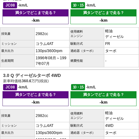
JC08
-km/L
10・15
-km/L
満タンでどこまで走る？
満タンでどこまで走る？
-km
-km
軽油
使用燃料
2982cc
排気量
エンジン
ディーゼル
コラム4AT
FR
ミッション
駆動方式
130ps/3600rpm
ターボ
最大出力
過給器（ターボ）
1996年08月～199
-
生産期間
燃費性能
7年07月
3.0 Q ディーゼルターボ 4WD
新車時価格
360.6
万円(税抜)
JC08
-km/L
10・15
-km/L
満タンでどこまで走る？
満タンでどこまで走る？
-km
-km
軽油
使用燃料
2982cc
排気量
エンジン
ディーゼル
コラム4AT
4WD
ミッション
駆動方式
130ps/3600rpm
ターボ
最大出力
過給器（ターボ）