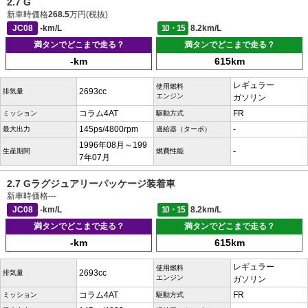
2.7 G
新車時価格
268.5
万円(税抜)
JC08
-km/L
10・15
8.2km/L
満タンでどこまで走る？
満タンでどこまで走る？
-km
615km
レギュラー
使用燃料
2693cc
排気量
エンジン
ガソリン
コラム4AT
FR
ミッション
駆動方式
145ps/4800rpm
-
最大出力
過給器（ターボ）
1996年08月～199
-
生産期間
燃費性能
7年07月
2.7 Gラグジュアリーパッケージ装着車
新車時価格
---
JC08
-km/L
10・15
8.2km/L
満タンでどこまで走る？
満タンでどこまで走る？
-km
615km
レギュラー
使用燃料
2693cc
排気量
エンジン
ガソリン
コラム4AT
FR
ミッション
駆動方式