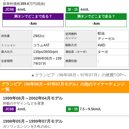
新車時価格
389.6
万円(税抜)
JC08
-km/L
10・15
-km/L
満タンでどこまで走る？
満タンでどこまで走る？
-km
-km
軽油
使用燃料
2982cc
排気量
エンジン
ディーゼル
コラム4AT
4WD
ミッション
駆動方式
130ps/3600rpm
ターボ
最大出力
過給器（ターボ）
1996年08月～199
-
生産期間
燃費性能
7年07月
▲グランビア（96年08月～97年07月）の燃費TOPへ
グランビア（96年08月～97年07月モデル）の他のマイナーチェンジ
一覧
1999年08月～2002年04月モデル
外観のデザインなどを変更
JC08
-km/L
10・15
7.5～9.5km/L
1998年05月～1999年07月モデル
ガソリンエンジンを3.4Lのみに