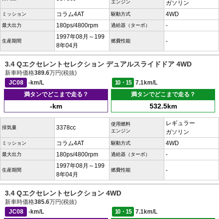
エンジン
ガソリン
コラム4AT
4WD
ミッション
駆動方式
180ps/4800rpm
-
最大出力
過給器（ターボ）
1997年08月～199
-
生産期間
燃費性能
8年04月
3.4 Qエクセレントセレクション デュアルスライドドア 4WD
新車時価格
389.6
万円(税抜)
JC08
-km/L
10・15
7.1km/L
満タンでどこまで走る？
満タンでどこまで走る？
-km
532.5km
レギュラー
使用燃料
3378cc
排気量
エンジン
ガソリン
コラム4AT
4WD
ミッション
駆動方式
180ps/4800rpm
-
最大出力
過給器（ターボ）
1997年08月～199
-
生産期間
燃費性能
8年04月
3.4 Qエクセレントセレクション 4WD
新車時価格
385.6
万円(税抜)
JC08
-km/L
10・15
7.1km/L