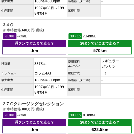
180ps/4800rpm
-
最大出力
過給器（ターボ）
1997年08月～199
-
生産期間
燃費性能
8年04月
3.4 Q
新車時価格
340
万円(税抜)
JC08
-km/L
10・15
7.6km/L
満タンでどこまで走る？
満タンでどこまで走る？
-km
570km
レギュラー
使用燃料
3378cc
排気量
エンジン
ガソリン
コラム4AT
FR
ミッション
駆動方式
180ps/4800rpm
-
最大出力
過給器（ターボ）
1997年08月～199
-
生産期間
燃費性能
8年04月
2.7 Gクルージングセレクション
新車時価格
308
万円(税抜)
JC08
-km/L
10・15
8.3km/L
満タンでどこまで走る？
満タンでどこまで走る？
-km
622.5km