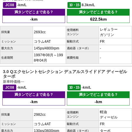
JC08
-km/L
10・15
8.3km/L
満タンでどこまで走る？
満タンでどこまで走る？
-km
622.5km
レギュラー
使用燃料
2693cc
排気量
エンジン
ガソリン
コラム4AT
FR
ミッション
駆動方式
145ps/4800rpm
-
最大出力
過給器（ターボ）
1997年08月～199
-
生産期間
燃費性能
8年04月
3.0 Qエクセレントセレクション デュアルスライドドア ディーゼル
ターボ
新車時価格
---
JC08
-km/L
10・15
-km/L
満タンでどこまで走る？
満タンでどこまで走る？
-km
-km
軽油
使用燃料
2982cc
排気量
エンジン
ディーゼル
コラム4AT
FR
ミッション
駆動方式
130ps/3600rpm
ターボ
最大出力
過給器（ターボ）