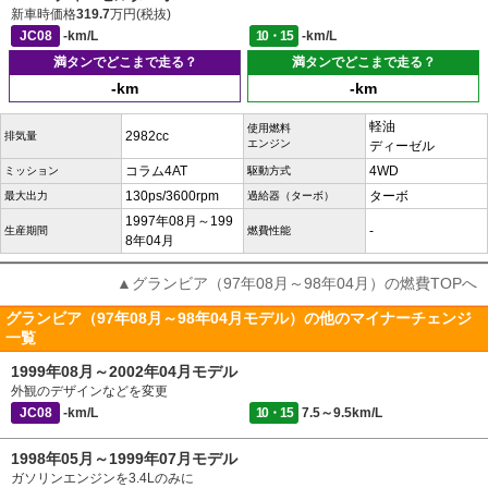
新車時価格
319.7
万円(税抜)
JC08
-km/L
10・15
-km/L
満タンでどこまで走る？
満タンでどこまで走る？
-km
-km
軽油
使用燃料
2982cc
排気量
エンジン
ディーゼル
コラム4AT
4WD
ミッション
駆動方式
130ps/3600rpm
ターボ
最大出力
過給器（ターボ）
1997年08月～199
-
生産期間
燃費性能
8年04月
▲グランビア（97年08月～98年04月）の燃費TOPへ
グランビア（97年08月～98年04月モデル）の他のマイナーチェンジ
一覧
1999年08月～2002年04月モデル
外観のデザインなどを変更
JC08
-km/L
10・15
7.5～9.5km/L
1998年05月～1999年07月モデル
ガソリンエンジンを3.4Lのみに