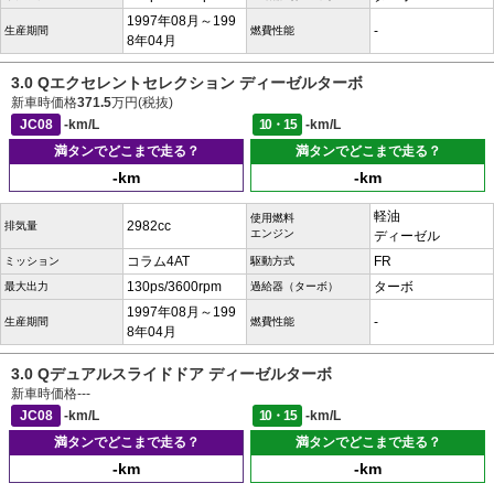
1997年08月～199
-
生産期間
燃費性能
8年04月
3.0 Qエクセレントセレクション ディーゼルターボ
新車時価格
371.5
万円(税抜)
JC08
-km/L
10・15
-km/L
満タンでどこまで走る？
満タンでどこまで走る？
-km
-km
軽油
使用燃料
2982cc
排気量
エンジン
ディーゼル
コラム4AT
FR
ミッション
駆動方式
130ps/3600rpm
ターボ
最大出力
過給器（ターボ）
1997年08月～199
-
生産期間
燃費性能
8年04月
3.0 Qデュアルスライドドア ディーゼルターボ
新車時価格
---
JC08
-km/L
10・15
-km/L
満タンでどこまで走る？
満タンでどこまで走る？
-km
-km