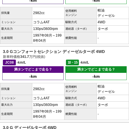
-km
-km
軽油
使用燃料
2982cc
排気量
エンジン
ディーゼル
コラム4AT
4WD
ミッション
駆動方式
130ps/3600rpm
ターボ
最大出力
過給器（ターボ）
1997年08月～199
-
生産期間
燃費性能
8年04月
3.0 Gコンフォートセレクション ディーゼルターボ 4WD
新車時価格
341.7
万円(税抜)
JC08
-km/L
10・15
-km/L
満タンでどこまで走る？
満タンでどこまで走る？
-km
-km
軽油
使用燃料
2982cc
排気量
エンジン
ディーゼル
コラム4AT
4WD
ミッション
駆動方式
130ps/3600rpm
ターボ
最大出力
過給器（ターボ）
1997年08月～199
-
生産期間
燃費性能
8年04月
3.0 G ディーゼルターボ 4WD