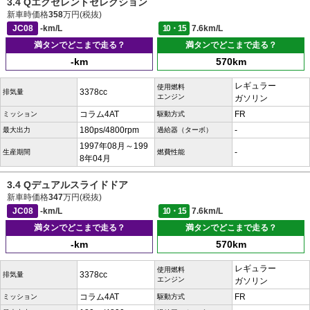
3.4 Qエクセレントセレクション
新車時価格
358
万円(税抜)
JC08
-km/L
10・15
7.6km/L
満タンでどこまで走る？
満タンでどこまで走る？
-km
570km
レギュラー
使用燃料
3378cc
排気量
エンジン
ガソリン
コラム4AT
FR
ミッション
駆動方式
180ps/4800rpm
-
最大出力
過給器（ターボ）
1997年08月～199
-
生産期間
燃費性能
8年04月
3.4 Qデュアルスライドドア
新車時価格
347
万円(税抜)
JC08
-km/L
10・15
7.6km/L
満タンでどこまで走る？
満タンでどこまで走る？
-km
570km
レギュラー
使用燃料
3378cc
排気量
エンジン
ガソリン
コラム4AT
FR
ミッション
駆動方式