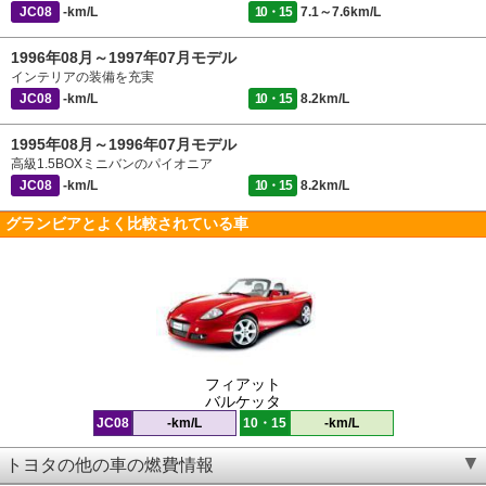
JC08
-km/L
10・15
7.1～7.6km/L
1996年08月～1997年07月モデル
インテリアの装備を充実
JC08
-km/L
10・15
8.2km/L
1995年08月～1996年07月モデル
高級1.5BOXミニバンのパイオニア
JC08
-km/L
10・15
8.2km/L
グランビアとよく比較されている車
フィアット
バルケッタ
JC08
-km/L
10・15
-km/L
トヨタの他の車の燃費情報