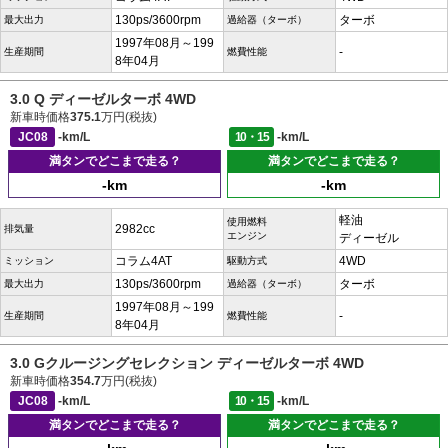
130ps/3600rpm
ターボ
最大出力
過給器（ターボ）
1997年08月～199
-
生産期間
燃費性能
8年04月
3.0 Q ディーゼルターボ 4WD
新車時価格
375.1
万円(税抜)
JC08
-km/L
10・15
-km/L
満タンでどこまで走る？
満タンでどこまで走る？
-km
-km
軽油
使用燃料
2982cc
排気量
エンジン
ディーゼル
コラム4AT
4WD
ミッション
駆動方式
130ps/3600rpm
ターボ
最大出力
過給器（ターボ）
1997年08月～199
-
生産期間
燃費性能
8年04月
3.0 Gクルージングセレクション ディーゼルターボ 4WD
新車時価格
354.7
万円(税抜)
JC08
-km/L
10・15
-km/L
満タンでどこまで走る？
満タンでどこまで走る？