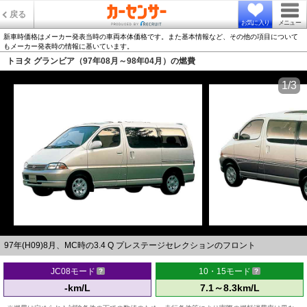
戻る
お気に入り
メニュー
新車時価格はメーカー発表当時の車両本体価格です。また基本情報など、その他の項目について
もメーカー発表時の情報に基いています。
トヨタ グランビア（97年08月～98年04月）の燃費
1/3
97年(H09)8月、MC時の3.4 Q プレステージセレクションのフロント
JC08モード
10・15モード
-km/L
7.1～8.3km/L