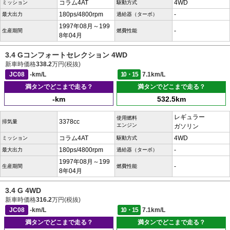
コラム4AT
4WD
ミッション
駆動方式
180ps/4800rpm
-
最大出力
過給器（ターボ）
1997年08月～199
-
生産期間
燃費性能
8年04月
3.4 Gコンフォートセレクション 4WD
新車時価格
338.2
万円(税抜)
JC08
-km/L
10・15
7.1km/L
満タンでどこまで走る？
満タンでどこまで走る？
-km
532.5km
レギュラー
使用燃料
3378cc
排気量
エンジン
ガソリン
コラム4AT
4WD
ミッション
駆動方式
180ps/4800rpm
-
最大出力
過給器（ターボ）
1997年08月～199
-
生産期間
燃費性能
8年04月
3.4 G 4WD
新車時価格
316.2
万円(税抜)
JC08
-km/L
10・15
7.1km/L
満タンでどこまで走る？
満タンでどこまで走る？