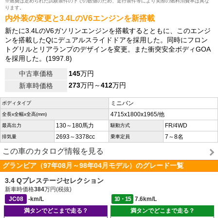
※燃費は定められた試験条件の下での数値のため、走行条件等により実際の燃料消費率は異な
ります。
内外装の変更と3.4LのV6エンジンを新搭載
新たに3.4LのV6ガソリンエンジンを搭載するとともに、このエンジ
ンを搭載したQにデュアルスライドドアを採用した。同時にフロン
トグリルとリアランプのデザインを変更。また衝突安全ボディGOA
を採用した。(1997.8)
中古車価格
145
万円
273
万円～
412
万円
新車時価格
ミニバン
ボディタイプ
4715x1800x1965/他
全長x全幅x全高(mm)
130～180馬力
FR/4WD
最高出力
駆動方式
2693～3378cc
7～8名
排気量
乗車定員
この車のカタログ情報を見る
グランビア（97年08月～98年04月モデル）のグレード一覧
3.4 Qプレステージセレクション
新車時価格
384
万円(税抜)
JC08
-km/L
10・15
7.6km/L
満タンでどこまで走る？
満タンでどこまで走る？