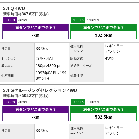
3.4 Q 4WD
新車時価格
367.6
万円(税抜)
JC08
-km/L
10・15
7.1km/L
満タンでどこまで走る？
満タンでどこまで走る？
-km
532.5km
レギュラー
使用燃料
3378cc
排気量
エンジン
ガソリン
コラム4AT
4WD
ミッション
駆動方式
180ps/4800rpm
-
最大出力
過給器（ターボ）
1997年08月～199
-
生産期間
燃費性能
8年04月
3.4 Gクルージングセレクション 4WD
新車時価格
351.2
万円(税抜)
JC08
-km/L
10・15
7.1km/L
満タンでどこまで走る？
満タンでどこまで走る？
-km
532.5km
レギュラー
使用燃料
3378cc
排気量
エンジン
ガソリン