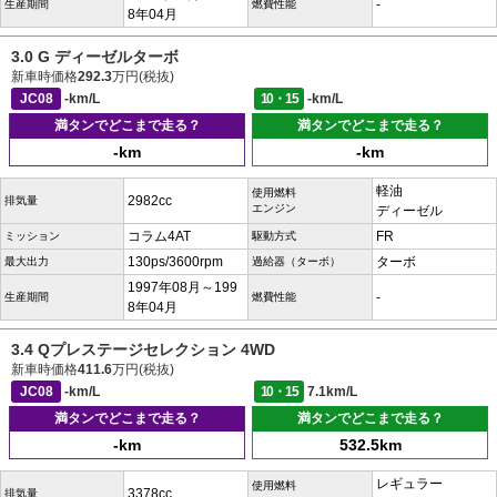
-
生産期間
燃費性能
8年04月
3.0 G ディーゼルターボ
新車時価格
292.3
万円(税抜)
JC08
-km/L
10・15
-km/L
満タンでどこまで走る？
満タンでどこまで走る？
-km
-km
軽油
使用燃料
2982cc
排気量
エンジン
ディーゼル
コラム4AT
FR
ミッション
駆動方式
130ps/3600rpm
ターボ
最大出力
過給器（ターボ）
1997年08月～199
-
生産期間
燃費性能
8年04月
3.4 Qプレステージセレクション 4WD
新車時価格
411.6
万円(税抜)
JC08
-km/L
10・15
7.1km/L
満タンでどこまで走る？
満タンでどこまで走る？
-km
532.5km
レギュラー
使用燃料
3378cc
排気量