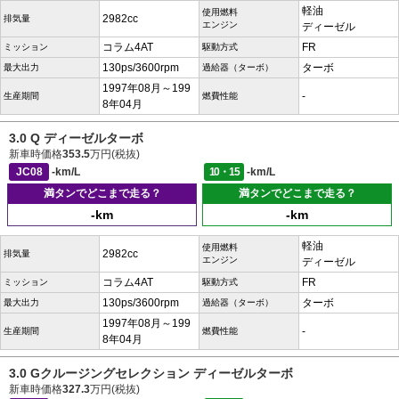
軽油
使用燃料
2982cc
排気量
エンジン
ディーゼル
コラム4AT
FR
ミッション
駆動方式
130ps/3600rpm
ターボ
最大出力
過給器（ターボ）
1997年08月～199
-
生産期間
燃費性能
8年04月
3.0 Q ディーゼルターボ
新車時価格
353.5
万円(税抜)
JC08
-km/L
10・15
-km/L
満タンでどこまで走る？
満タンでどこまで走る？
-km
-km
軽油
使用燃料
2982cc
排気量
エンジン
ディーゼル
コラム4AT
FR
ミッション
駆動方式
130ps/3600rpm
ターボ
最大出力
過給器（ターボ）
1997年08月～199
-
生産期間
燃費性能
8年04月
3.0 Gクルージングセレクション ディーゼルターボ
新車時価格
327.3
万円(税抜)