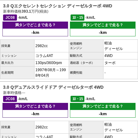
3.0 Qエクセレントセレクション ディーゼルターボ 4WD
新車時価格
393.1
万円(税抜)
JC08
-km/L
10・15
-km/L
満タンでどこまで走る？
満タンでどこまで走る？
-km
-km
軽油
使用燃料
2982cc
排気量
エンジン
ディーゼル
コラム4AT
4WD
ミッション
駆動方式
130ps/3600rpm
ターボ
最大出力
過給器（ターボ）
1997年08月～199
-
生産期間
燃費性能
8年04月
3.0 Qデュアルスライドドア ディーゼルターボ 4WD
新車時価格
---
JC08
-km/L
10・15
-km/L
満タンでどこまで走る？
満タンでどこまで走る？
-km
-km
軽油
使用燃料
2982cc
排気量
エンジン
ディーゼル
コラム4AT
4WD
ミッション
駆動方式