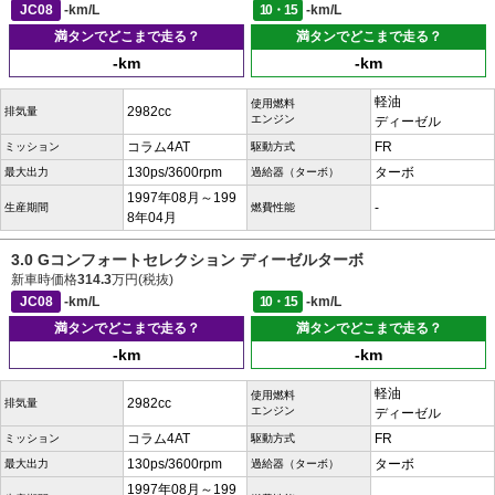
JC08
-km/L
10・15
-km/L
満タンでどこまで走る？
満タンでどこまで走る？
-km
-km
軽油
使用燃料
2982cc
排気量
エンジン
ディーゼル
コラム4AT
FR
ミッション
駆動方式
130ps/3600rpm
ターボ
最大出力
過給器（ターボ）
1997年08月～199
-
生産期間
燃費性能
8年04月
3.0 Gコンフォートセレクション ディーゼルターボ
新車時価格
314.3
万円(税抜)
JC08
-km/L
10・15
-km/L
満タンでどこまで走る？
満タンでどこまで走る？
-km
-km
軽油
使用燃料
2982cc
排気量
エンジン
ディーゼル
コラム4AT
FR
ミッション
駆動方式
130ps/3600rpm
ターボ
最大出力
過給器（ターボ）
1997年08月～199