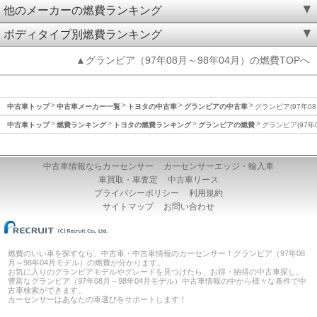
他のメーカーの燃費ランキング
ボディタイプ別燃費ランキング
▲グランビア（97年08月～98年04月）の燃費TOPへ
中古車トップ
中古車メーカー一覧
トヨタの中古車
グランビアの中古車
グランビア(97年08
中古車トップ
燃費ランキング
トヨタの燃費ランキング
グランビアの燃費
グランビア(97年
中古車情報ならカーセンサー
カーセンサーエッジ・輸入車
車買取・車査定
中古車リース
プライバシーポリシー
利用規約
サイトマップ
お問い合わせ
燃費のいい車を探すなら、中古車・中古車情報のカーセンサー！グランビア（97年08
月～98年04月モデル）の燃費が分かります。
お気に入りのグランビアモデルやグレードを見つけたら、お得・納得の中古車探し。
豊富なグランビア（97年08月～98年04月モデル）中古車情報の中から様々な条件で中
古車検索ができます。
カーセンサーはあなたの車選びをサポートします！