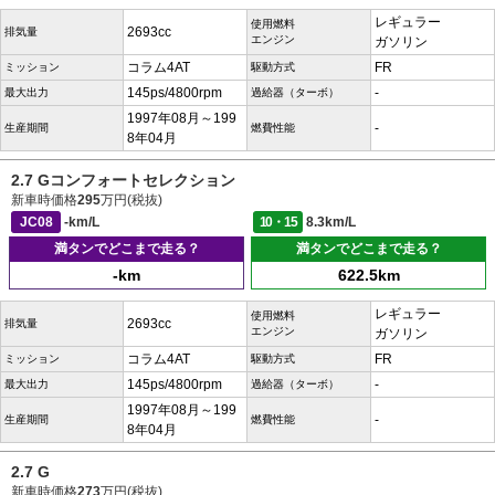
レギュラー
使用燃料
2693cc
排気量
エンジン
ガソリン
コラム4AT
FR
ミッション
駆動方式
145ps/4800rpm
-
最大出力
過給器（ターボ）
1997年08月～199
-
生産期間
燃費性能
8年04月
2.7 Gコンフォートセレクション
新車時価格
295
万円(税抜)
JC08
-km/L
10・15
8.3km/L
満タンでどこまで走る？
満タンでどこまで走る？
-km
622.5km
レギュラー
使用燃料
2693cc
排気量
エンジン
ガソリン
コラム4AT
FR
ミッション
駆動方式
145ps/4800rpm
-
最大出力
過給器（ターボ）
1997年08月～199
-
生産期間
燃費性能
8年04月
2.7 G
新車時価格
273
万円(税抜)