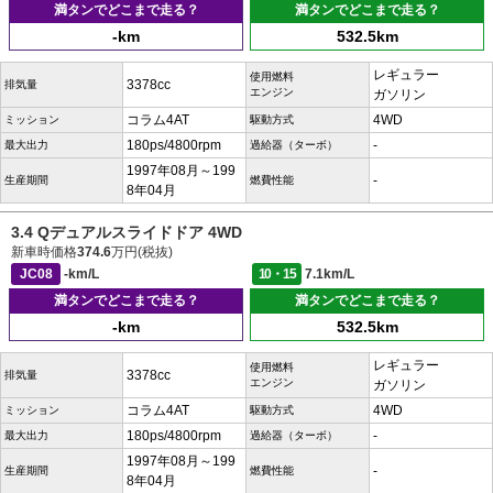
満タンでどこまで走る？
満タンでどこまで走る？
-km
532.5km
レギュラー
使用燃料
3378cc
排気量
エンジン
ガソリン
コラム4AT
4WD
ミッション
駆動方式
180ps/4800rpm
-
最大出力
過給器（ターボ）
1997年08月～199
-
生産期間
燃費性能
8年04月
3.4 Qデュアルスライドドア 4WD
新車時価格
374.6
万円(税抜)
JC08
-km/L
10・15
7.1km/L
満タンでどこまで走る？
満タンでどこまで走る？
-km
532.5km
レギュラー
使用燃料
3378cc
排気量
エンジン
ガソリン
コラム4AT
4WD
ミッション
駆動方式
180ps/4800rpm
-
最大出力
過給器（ターボ）
1997年08月～199
-
生産期間
燃費性能
8年04月