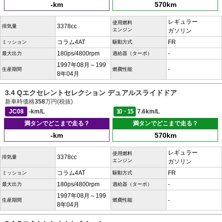
-km
570km
レギュラー
使用燃料
3378cc
排気量
エンジン
ガソリン
コラム4AT
FR
ミッション
駆動方式
180ps/4800rpm
-
最大出力
過給器（ターボ）
1997年08月～199
-
生産期間
燃費性能
8年04月
3.4 Qエクセレントセレクション デュアルスライドドア
新車時価格
358
万円(税抜)
JC08
-km/L
10・15
7.6km/L
満タンでどこまで走る？
満タンでどこまで走る？
-km
570km
レギュラー
使用燃料
3378cc
排気量
エンジン
ガソリン
コラム4AT
FR
ミッション
駆動方式
180ps/4800rpm
-
最大出力
過給器（ターボ）
1997年08月～199
-
生産期間
燃費性能
8年04月