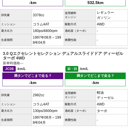
-km
532.5km
レギュラー
使用燃料
3378cc
排気量
エンジン
ガソリン
コラム4AT
4WD
ミッション
駆動方式
180ps/4800rpm
-
最大出力
過給器（ターボ）
1997年08月～199
-
生産期間
燃費性能
8年04月
3.0 Qエクセレントセレクション デュアルスライドドア ディーゼル
ターボ 4WD
新車時価格
---
JC08
-km/L
10・15
-km/L
満タンでどこまで走る？
満タンでどこまで走る？
-km
-km
軽油
使用燃料
2982cc
排気量
エンジン
ディーゼル
コラム4AT
4WD
ミッション
駆動方式
130ps/3600rpm
ターボ
最大出力
過給器（ターボ）
1997年08月～199
-
生産期間
燃費性能
8年04月