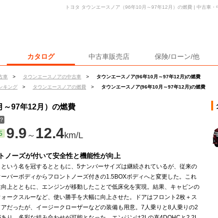
トヨタ タウンエースノア（96年10月～97年12月）の燃費 | 中古
カタログ
中古車販売店
保険/ローン/他
古車
>
タウンエースノアの中古車
>
タウンエースノア(96年10月～97年12月)の燃費
ンキング
>
タウンエースノアの燃費
>
タウンエースノア(96年10月～97年12月)の燃費
月～97年12月）の燃費
？
9.9
12.4
5
～
km/L
トノーズが付いて安全性と機能性が向上
」という名を冠するとともに、5ナンバーサイズは継続されているが、従来の
ーバーボディからフロントノーズ付きの1.5BOXボディへと変更した。これ
性向上とともに、エンジンが移動したことで低床化を実現。結果、キャビンの
ウォークスルーなど、使い勝手を大幅に向上させた。ドアはフロント2枚＋ス
ドアだったが、イージークローザーなどの装備も用意。7人乗りと8人乗りの2
あり、多彩な組み合わせが可能となった。エンジンは2Lの直4DOHCと2.2L