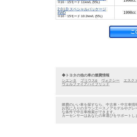
1998cc
※10・15モード 11km/L (55L)
2.0 LD スペシャルパッケージ
1998cc
4WD
※10・15モード 10.2km/L (55L)
こ
◆トヨタの他の車の燃費情報
シエンタ
プリウスα
ヴォクシー
エスク
ヴェルファイアハイブリッド
燃費のいい車を探すなら、中古車・中古車情報
お気に入りのタウンエースノアモデルやグレー
な条件で中古車検索ができます。
カーセンサーはあなたの車選びをサポートし