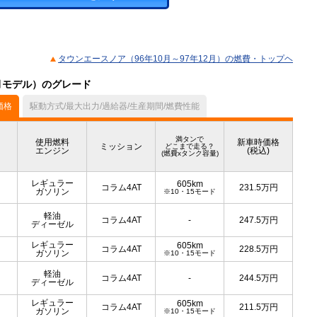
タウンエースノア（96年10月～97年12月）の燃費・トップヘ
2月モデル）のグレード
価格
駆動方式/最大出力/過給器/生産期間/燃費性能
満タンで
使用燃料
新車時価格
ミッション
どこまで走る？
エンジン
(税込)
(燃費xタンク容量)
レギュラー
605km
コラム4AT
231.5
万円
ガソリン
※10・15モード
軽油
コラム4AT
-
247.5
万円
ディーゼル
レギュラー
605km
コラム4AT
228.5
万円
ガソリン
※10・15モード
軽油
コラム4AT
-
244.5
万円
ディーゼル
レギュラー
605km
コラム4AT
211.5
万円
ガソリン
※10・15モード