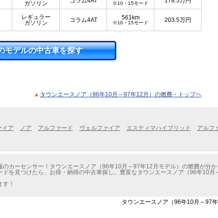
コラム4AT
178.5
万円
ガソリン
※10・15モード
レギュラー
561km
コラム4AT
203.5
万円
ガソリン
※10・15モード
のモデルの中古車を探す
タウンエースノア（96年10月～97年12月）の燃費・トップヘ
ァイア
ノア
アルファード
ヴェルファイア
エスティマハイブリッド
アルフ
のカーセンサー！タウンエースノア（96年10月～97年12月モデル）の燃費が分
ドを見つけたら、お得・納得の中古車探し。豊富なタウンエースノア（96年10月～
ます！
タウンエースノア（96年10月～97年