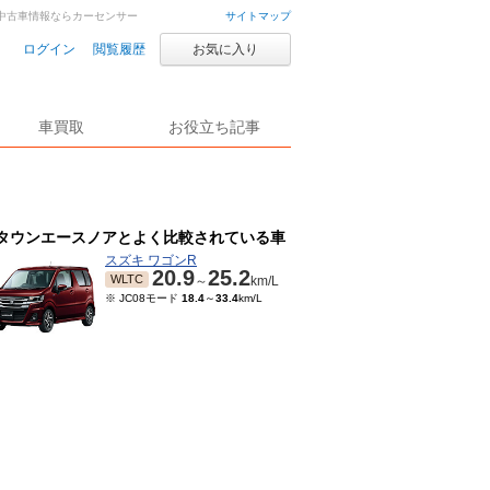
車・中古車情報ならカーセンサー
サイトマップ
ログイン
閲覧履歴
お気に入り
車買取
お役立ち記事
タウンエースノアとよく比較されている車
スズキ ワゴンR
20.9
25.2
WLTC
～
km/L
※ JC08モード
18.4
～
33.4
km/L