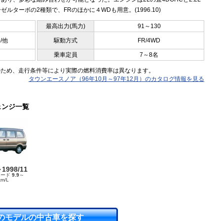
ゼルターボの2種類で、FRのほかに４WDも用意。(1996.10)
最高出力(馬力)
91～130
5/他
駆動方式
FR/4WD
乗車定員
7～8名
のため、走行条件等により実際の燃料消費率は異なります。
タウンエースノア（96年10月～97年12月）のカタログ情報を見る
ェンジ一覧
～1998/11
モード
9.9
～
km/L
のモデルの中古車を探す