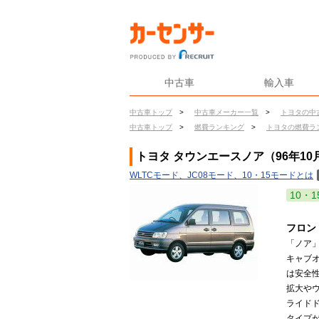
中古車
輸入車
中古車トップ
>
中古車メーカー一覧
>
トヨタの中
中古車トップ
>
燃費ランキング
>
トヨタの燃費ラ
トヨタ タウンエースノア（96年10
WLTCモード、JC08モード、10・15モードとは
10・1
フロン
「ノア
キャブオ
は安全
拡大や
ライド
タイプが