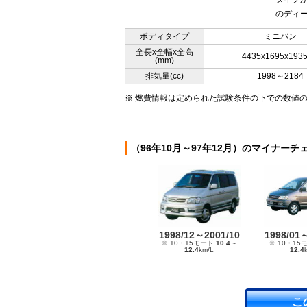
のディー
ボディタイプ
ミニバン
全長x全幅x全高
4435x1695x193
(mm)
排気量(cc)
1998～2184
※ 燃費情報は定められた試験条件の下での数値
（96年10月～97年12月）のマイナーチ
1998/12～2001/10
1998/01
※ 10・15モード
10.4
～
※ 10・15
12.4
km/L
12.4
こ