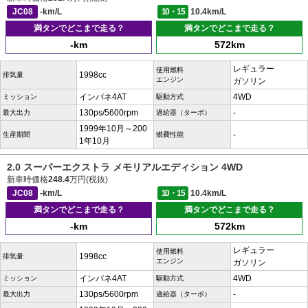
JC08
-km/L
10・15
10.4km/L
満タンでどこまで走る？
満タンでどこまで走る？
-km
572km
レギュラー
使用燃料
1998cc
排気量
エンジン
ガソリン
インパネ4AT
4WD
ミッション
駆動方式
130ps/5600rpm
-
最大出力
過給器（ターボ）
1999年10月～200
-
生産期間
燃費性能
1年10月
2.0 スーパーエクストラ メモリアルエディション 4WD
新車時価格
248.4
万円(税抜)
JC08
-km/L
10・15
10.4km/L
満タンでどこまで走る？
満タンでどこまで走る？
-km
572km
レギュラー
使用燃料
1998cc
排気量
エンジン
ガソリン
インパネ4AT
4WD
ミッション
駆動方式
130ps/5600rpm
-
最大出力
過給器（ターボ）