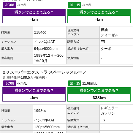
JC08
-km/L
10・15
-km/L
満タンでどこまで走る？
満タンでどこまで走る？
-km
-km
軽油
使用燃料
2184cc
排気量
エンジン
ディーゼル
インパネ4AT
FR
ミッション
駆動方式
94ps/4000rpm
ターボ
最大出力
過給器（ターボ）
1998年12月～200
-
生産期間
燃費性能
1年10月
2.0 スーパーエクストラ スペーシャスルーフ
新車時価格
188.5
万円(税抜)
JC08
-km/L
10・15
11.6km/L
満タンでどこまで走る？
満タンでどこまで走る？
-km
638km
レギュラー
使用燃料
1998cc
排気量
エンジン
ガソリン
インパネ4AT
FR
ミッション
駆動方式
130ps/5600rpm
-
最大出力
過給器（ターボ）