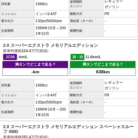
レギュラー
使用燃料
1998cc
排気量
エンジン
ガソリン
インパネ4AT
FR
ミッション
駆動方式
130ps/5600rpm
-
最大出力
過給器（ターボ）
1999年10月～200
-
生産期間
燃費性能
1年10月
2.0 スーパーエクストラ メモリアルエディション
新車時価格
224.4
万円(税抜)
JC08
-km/L
10・15
11.6km/L
満タンでどこまで走る？
満タンでどこまで走る？
-km
638km
レギュラー
使用燃料
1998cc
排気量
エンジン
ガソリン
インパネ4AT
FR
ミッション
駆動方式
130ps/5600rpm
-
最大出力
過給器（ターボ）
1999年10月～200
-
生産期間
燃費性能
1年10月
2.0 スーパーエクストラ メモリアルエディション スペーシャスルー
フ 4WD
新車時価格
251.4
万円(税抜)