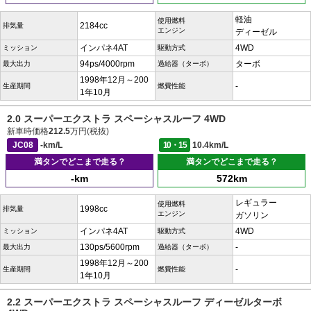
軽油
使用燃料
2184cc
排気量
エンジン
ディーゼル
インパネ4AT
4WD
ミッション
駆動方式
94ps/4000rpm
ターボ
最大出力
過給器（ターボ）
1998年12月～200
-
生産期間
燃費性能
1年10月
2.0 スーパーエクストラ スペーシャスルーフ 4WD
新車時価格
212.5
万円(税抜)
JC08
-km/L
10・15
10.4km/L
満タンでどこまで走る？
満タンでどこまで走る？
-km
572km
レギュラー
使用燃料
1998cc
排気量
エンジン
ガソリン
インパネ4AT
4WD
ミッション
駆動方式
130ps/5600rpm
-
最大出力
過給器（ターボ）
1998年12月～200
-
生産期間
燃費性能
1年10月
2.2 スーパーエクストラ スペーシャスルーフ ディーゼルターボ