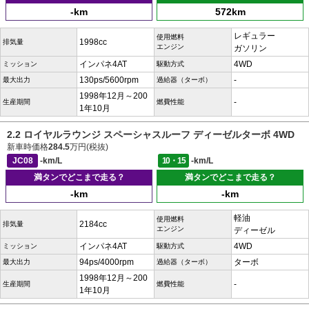
-km
572km
レギュラー
使用燃料
1998cc
排気量
エンジン
ガソリン
インパネ4AT
4WD
ミッション
駆動方式
130ps/5600rpm
-
最大出力
過給器（ターボ）
1998年12月～200
-
生産期間
燃費性能
1年10月
2.2 ロイヤルラウンジ スペーシャスルーフ ディーゼルターボ 4WD
新車時価格
284.5
万円(税抜)
JC08
-km/L
10・15
-km/L
満タンでどこまで走る？
満タンでどこまで走る？
-km
-km
軽油
使用燃料
2184cc
排気量
エンジン
ディーゼル
インパネ4AT
4WD
ミッション
駆動方式
94ps/4000rpm
ターボ
最大出力
過給器（ターボ）
1998年12月～200
-
生産期間
燃費性能
1年10月