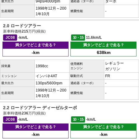
94ps/4000rpm
ターボ
最大出力
過給器（ターボ）
1998年12月～200
-
生産期間
燃費性能
1年10月
2.0 ロードツアラー
新車時価格
215
万円(税抜)
JC08
-km/L
10・15
11.6km/L
満タンでどこまで走る？
満タンでどこまで走る？
-km
638km
レギュラー
使用燃料
1998cc
排気量
エンジン
ガソリン
インパネ4AT
FR
ミッション
駆動方式
130ps/5600rpm
-
最大出力
過給器（ターボ）
1998年12月～200
-
生産期間
燃費性能
1年10月
2.2 ロードツアラー ディーゼルターボ
新車時価格
236
万円(税抜)
JC08
-km/L
10・15
-km/L
満タンでどこまで走る？
満タンでどこまで走る？
-km
-km