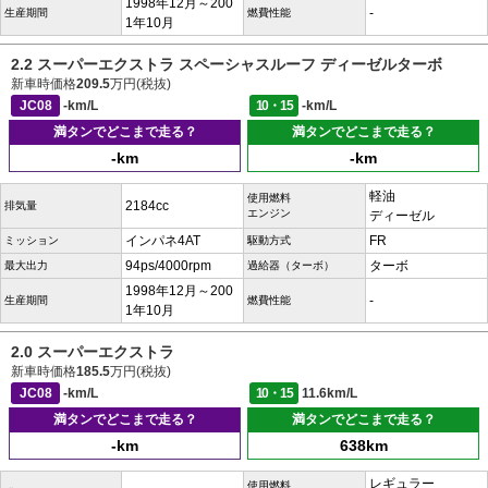
1998年12月～200
-
生産期間
燃費性能
1年10月
2.2 スーパーエクストラ スペーシャスルーフ ディーゼルターボ
新車時価格
209.5
万円(税抜)
JC08
-km/L
10・15
-km/L
満タンでどこまで走る？
満タンでどこまで走る？
-km
-km
軽油
使用燃料
2184cc
排気量
エンジン
ディーゼル
インパネ4AT
FR
ミッション
駆動方式
94ps/4000rpm
ターボ
最大出力
過給器（ターボ）
1998年12月～200
-
生産期間
燃費性能
1年10月
2.0 スーパーエクストラ
新車時価格
185.5
万円(税抜)
JC08
-km/L
10・15
11.6km/L
満タンでどこまで走る？
満タンでどこまで走る？
-km
638km
レギュラー
使用燃料