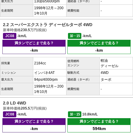
130ps/5600rpm
-
最大出力
過給器（ターボ）
1998年12月～200
-
生産期間
燃費性能
1年10月
2.2 スーパーエクストラ ディーゼルターボ 4WD
新車時価格
230.5
万円(税抜)
JC08
-km/L
10・15
-km/L
満タンでどこまで走る？
満タンでどこまで走る？
-km
-km
軽油
使用燃料
2184cc
排気量
エンジン
ディーゼル
インパネ4AT
4WD
ミッション
駆動方式
94ps/4000rpm
ターボ
最大出力
過給器（ターボ）
1998年12月～200
-
生産期間
燃費性能
1年10月
2.0 LD 4WD
新車時価格
205.5
万円(税抜)
JC08
-km/L
10・15
10.8km/L
満タンでどこまで走る？
満タンでどこまで走る？
-km
594km