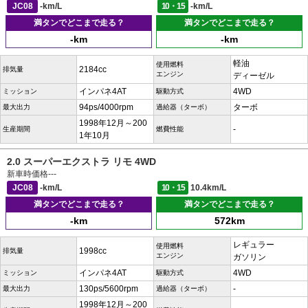
JC08
-km/L
10・15
-km/L
満タンでどこまで走る？
満タンでどこまで走る？
-km
-km
軽油
使用燃料
2184cc
排気量
エンジン
ディーゼル
インパネ4AT
4WD
ミッション
駆動方式
94ps/4000rpm
ターボ
最大出力
過給器（ターボ）
1998年12月～200
-
生産期間
燃費性能
1年10月
2.0 スーパーエクストラ リモ 4WD
新車時価格
---
JC08
-km/L
10・15
10.4km/L
満タンでどこまで走る？
満タンでどこまで走る？
-km
572km
レギュラー
使用燃料
1998cc
排気量
エンジン
ガソリン
インパネ4AT
4WD
ミッション
駆動方式
130ps/5600rpm
-
最大出力
過給器（ターボ）
1998年12月～200