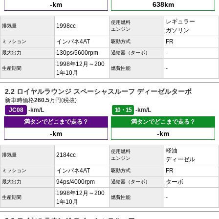
-km
638km
レギュラー
使用燃料
1998cc
排気量
エンジン
ガソリン
インパネ4AT
FR
ミッション
駆動方式
130ps/5600rpm
-
最大出力
過給器（ターボ）
1998年12月～200
-
生産期間
燃費性能
1年10月
2.2 ロイヤルラウンジ スペーシャスルーフ ディーゼルターボ
新車時価格
260.5
万円(税抜)
JC08
-km/L
10・15
-km/L
満タンでどこまで走る？
満タンでどこまで走る？
-km
-km
軽油
使用燃料
2184cc
排気量
エンジン
ディーゼル
インパネ4AT
FR
ミッション
駆動方式
94ps/4000rpm
ターボ
最大出力
過給器（ターボ）
1998年12月～200
-
生産期間
燃費性能
1年10月