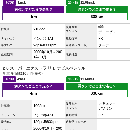
JC08
-km/L
10・15
11.6km/L
満タンでどこまで走る？
満タンでどこまで走る？
-km
638km
軽油
使用燃料
2184cc
排気量
エンジン
ディーゼル
インパネ4AT
FR
ミッション
駆動方式
94ps/4000rpm
ターボ
最大出力
過給器（ターボ）
2000年10月～200
-
生産期間
燃費性能
1年10月
2.0 スーパーエクストラ リモ ナビスペシャル
新車時価格
216
万円(税抜)
JC08
-km/L
10・15
11.6km/L
満タンでどこまで走る？
満タンでどこまで走る？
-km
638km
レギュラー
使用燃料
1998cc
排気量
エンジン
ガソリン
インパネ4AT
FR
ミッション
駆動方式
130ps/5600rpm
-
最大出力
過給器（ターボ）
2000年10月～200