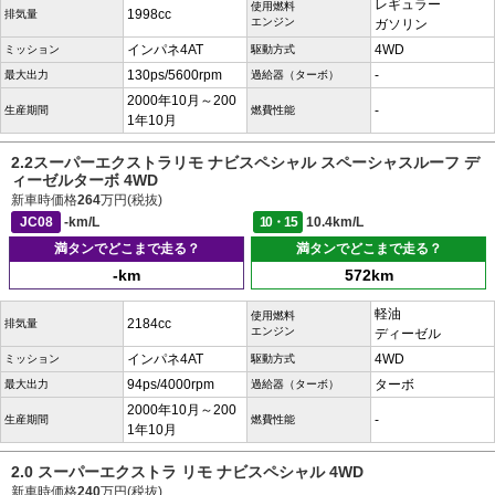
レギュラー
使用燃料
1998cc
排気量
エンジン
ガソリン
インパネ4AT
4WD
ミッション
駆動方式
130ps/5600rpm
-
最大出力
過給器（ターボ）
2000年10月～200
-
生産期間
燃費性能
1年10月
2.2スーパーエクストラリモ ナビスペシャル スペーシャスルーフ デ
ィーゼルターボ 4WD
新車時価格
264
万円(税抜)
JC08
-km/L
10・15
10.4km/L
満タンでどこまで走る？
満タンでどこまで走る？
-km
572km
軽油
使用燃料
2184cc
排気量
エンジン
ディーゼル
インパネ4AT
4WD
ミッション
駆動方式
94ps/4000rpm
ターボ
最大出力
過給器（ターボ）
2000年10月～200
-
生産期間
燃費性能
1年10月
2.0 スーパーエクストラ リモ ナビスペシャル 4WD
新車時価格
240
万円(税抜)