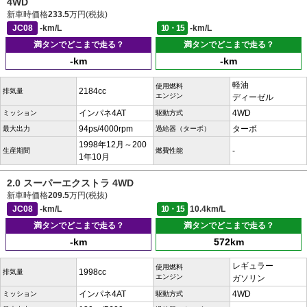
4WD
新車時価格
233.5
万円(税抜)
JC08
-km/L
10・15
-km/L
満タンでどこまで走る？
満タンでどこまで走る？
-km
-km
軽油
使用燃料
2184cc
排気量
エンジン
ディーゼル
インパネ4AT
4WD
ミッション
駆動方式
94ps/4000rpm
ターボ
最大出力
過給器（ターボ）
1998年12月～200
-
生産期間
燃費性能
1年10月
2.0 スーパーエクストラ 4WD
新車時価格
209.5
万円(税抜)
JC08
-km/L
10・15
10.4km/L
満タンでどこまで走る？
満タンでどこまで走る？
-km
572km
レギュラー
使用燃料
1998cc
排気量
エンジン
ガソリン
インパネ4AT
4WD
ミッション
駆動方式