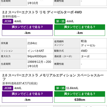
-
生産期間
燃費性能
1年10月
2.2 スーパーエクストラ リモ ディーゼルターボ 4WD
新車時価格
---
JC08
-km/L
10・15
-km/L
満タンでどこまで走る？
満タンでどこまで走る？
-km
-km
軽油
使用燃料
2184cc
排気量
エンジン
ディーゼル
インパネ4AT
4WD
ミッション
駆動方式
94ps/4000rpm
ターボ
最大出力
過給器（ターボ）
1998年12月～200
-
生産期間
燃費性能
1年10月
2.0 スーパーエクストラ メモリアルエディション スペーシャスルー
フ
新車時価格
227.4
万円(税抜)
JC08
-km/L
10・15
11.6km/L
満タンでどこまで走る？
満タンでどこまで走る？
-km
638km