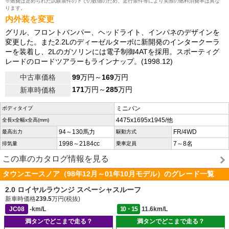
※燃費は定められた試験条件の下での数値のため、走行条件等により実際の燃料消費率は異な
ります。
内外装を変更
グリル、フロントバンパー、ヘッドライト、インパネのデザインを
変更した。また2.2Lのディーゼルターボに新開発のインタークーラ
ーを装着し、2Lのガソリンには電子制御4ATを採用。スポーティグ
レードのロードツアラーもラインナップ。(1998.12)
中古車価格
99
万円～
169
万円
171
万円～
285
万円
新車時価格
ミニバン
ボディタイプ
4475x1695x1945/他
全長x全幅x全高(mm)
94～130馬力
FR/4WD
最高出力
駆動方式
1998～2184cc
7～8名
排気量
乗車定員
この車のカタログ情報を見る
タウンエースノア（98年12月～01年10月モデル）のグレード一覧
2.0 ロイヤルラウンジ スペーシャスルーフ
新車時価格
239.5
万円(税抜)
JC08
-km/L
10・15
11.6km/L
満タンでどこまで走る？
満タンでどこまで走る？