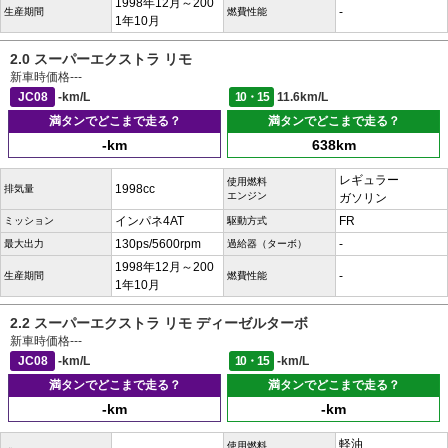
1998年12月～200
-
生産期間
燃費性能
1年10月
2.0 スーパーエクストラ リモ
新車時価格
---
JC08
-km/L
10・15
11.6km/L
満タンでどこまで走る？
満タンでどこまで走る？
-km
638km
レギュラー
使用燃料
1998cc
排気量
エンジン
ガソリン
インパネ4AT
FR
ミッション
駆動方式
130ps/5600rpm
-
最大出力
過給器（ターボ）
1998年12月～200
-
生産期間
燃費性能
1年10月
2.2 スーパーエクストラ リモ ディーゼルターボ
新車時価格
---
JC08
-km/L
10・15
-km/L
満タンでどこまで走る？
満タンでどこまで走る？
-km
-km
軽油
使用燃料