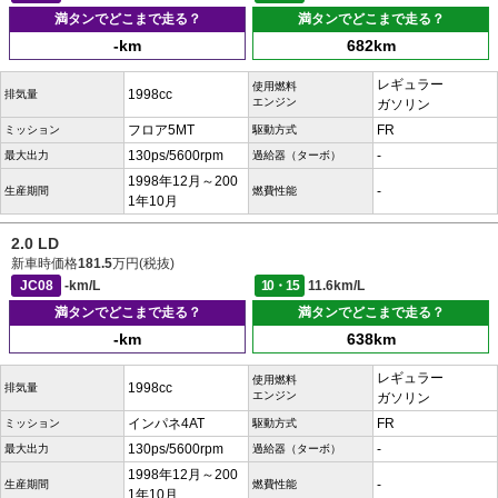
満タンでどこまで走る？
満タンでどこまで走る？
-km
682km
レギュラー
使用燃料
1998cc
排気量
エンジン
ガソリン
フロア5MT
FR
ミッション
駆動方式
130ps/5600rpm
-
最大出力
過給器（ターボ）
1998年12月～200
-
生産期間
燃費性能
1年10月
2.0 LD
新車時価格
181.5
万円(税抜)
JC08
-km/L
10・15
11.6km/L
満タンでどこまで走る？
満タンでどこまで走る？
-km
638km
レギュラー
使用燃料
1998cc
排気量
エンジン
ガソリン
インパネ4AT
FR
ミッション
駆動方式
130ps/5600rpm
-
最大出力
過給器（ターボ）
1998年12月～200
-
生産期間
燃費性能
1年10月