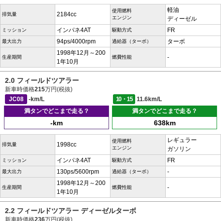
軽油
使用燃料
2184cc
排気量
エンジン
ディーゼル
インパネ4AT
FR
ミッション
駆動方式
94ps/4000rpm
ターボ
最大出力
過給器（ターボ）
1998年12月～200
-
生産期間
燃費性能
1年10月
2.0 フィールドツアラー
新車時価格
215
万円(税抜)
JC08
-km/L
10・15
11.6km/L
満タンでどこまで走る？
満タンでどこまで走る？
-km
638km
レギュラー
使用燃料
1998cc
排気量
エンジン
ガソリン
インパネ4AT
FR
ミッション
駆動方式
130ps/5600rpm
-
最大出力
過給器（ターボ）
1998年12月～200
-
生産期間
燃費性能
1年10月
2.2 フィールドツアラー ディーゼルターボ
新車時価格
236
万円(税抜)