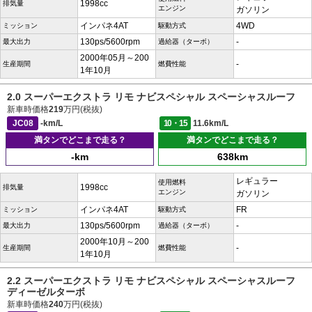
1998cc
排気量
エンジン
ガソリン
インパネ4AT
4WD
ミッション
駆動方式
130ps/5600rpm
-
最大出力
過給器（ターボ）
2000年05月～200
-
生産期間
燃費性能
1年10月
2.0 スーパーエクストラ リモ ナビスペシャル スペーシャスルーフ
新車時価格
219
万円(税抜)
JC08
-km/L
10・15
11.6km/L
満タンでどこまで走る？
満タンでどこまで走る？
-km
638km
レギュラー
使用燃料
1998cc
排気量
エンジン
ガソリン
インパネ4AT
FR
ミッション
駆動方式
130ps/5600rpm
-
最大出力
過給器（ターボ）
2000年10月～200
-
生産期間
燃費性能
1年10月
2.2 スーパーエクストラ リモ ナビスペシャル スペーシャスルーフ
ディーゼルターボ
新車時価格
240
万円(税抜)