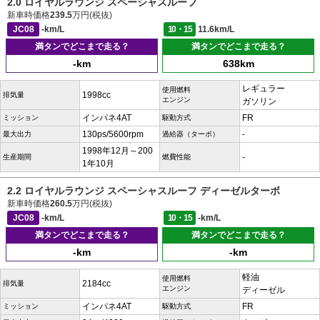
2.0 ロイヤルラウンジ スペーシャスルーフ
新車時価格
239.5
万円(税抜)
JC08
-km/L
10・15
11.6km/L
満タンでどこまで走る？
満タンでどこまで走る？
-km
638km
レギュラー
使用燃料
1998cc
排気量
エンジン
ガソリン
インパネ4AT
FR
ミッション
駆動方式
130ps/5600rpm
-
最大出力
過給器（ターボ）
1998年12月～200
-
生産期間
燃費性能
1年10月
2.2 ロイヤルラウンジ スペーシャスルーフ ディーゼルターボ
新車時価格
260.5
万円(税抜)
JC08
-km/L
10・15
-km/L
満タンでどこまで走る？
満タンでどこまで走る？
-km
-km
軽油
使用燃料
2184cc
排気量
エンジン
ディーゼル
インパネ4AT
FR
ミッション
駆動方式