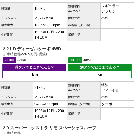
レギュラー
使用燃料
1998cc
排気量
エンジン
ガソリン
インパネ4AT
4WD
ミッション
駆動方式
130ps/5600rpm
-
最大出力
過給器（ターボ）
1998年12月～200
-
生産期間
燃費性能
1年10月
2.2 LD ディーゼルターボ 4WD
新車時価格
226.5
万円(税抜)
JC08
-km/L
10・15
-km/L
満タンでどこまで走る？
満タンでどこまで走る？
-km
-km
軽油
使用燃料
2184cc
排気量
エンジン
ディーゼル
インパネ4AT
4WD
ミッション
駆動方式
94ps/4000rpm
ターボ
最大出力
過給器（ターボ）
1998年12月～200
-
生産期間
燃費性能
1年10月
2.0 スーパーエクストラ リモ スペーシャスルーフ
新車時価格
---