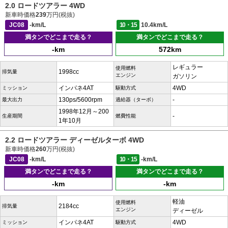
2.0 ロードツアラー 4WD
新車時価格
239
万円(税抜)
JC08
-km/L
10・15
10.4km/L
満タンでどこまで走る？
満タンでどこまで走る？
-km
572km
レギュラー
使用燃料
1998cc
排気量
エンジン
ガソリン
インパネ4AT
4WD
ミッション
駆動方式
130ps/5600rpm
-
最大出力
過給器（ターボ）
1998年12月～200
-
生産期間
燃費性能
1年10月
2.2 ロードツアラー ディーゼルターボ 4WD
新車時価格
260
万円(税抜)
JC08
-km/L
10・15
-km/L
満タンでどこまで走る？
満タンでどこまで走る？
-km
-km
軽油
使用燃料
2184cc
排気量
エンジン
ディーゼル
インパネ4AT
4WD
ミッション
駆動方式