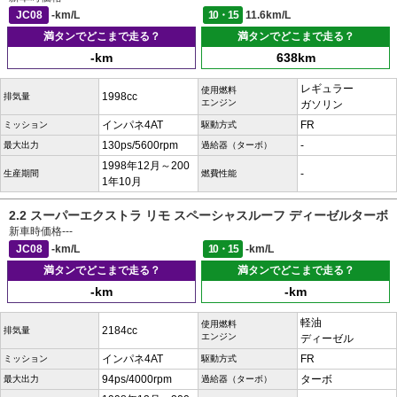
JC08
-km/L
10・15
11.6km/L
満タンでどこまで走る？
満タンでどこまで走る？
-km
638km
レギュラー
使用燃料
1998cc
排気量
エンジン
ガソリン
インパネ4AT
FR
ミッション
駆動方式
130ps/5600rpm
-
最大出力
過給器（ターボ）
1998年12月～200
-
生産期間
燃費性能
1年10月
2.2 スーパーエクストラ リモ スペーシャスルーフ ディーゼルターボ
新車時価格
---
JC08
-km/L
10・15
-km/L
満タンでどこまで走る？
満タンでどこまで走る？
-km
-km
軽油
使用燃料
2184cc
排気量
エンジン
ディーゼル
インパネ4AT
FR
ミッション
駆動方式
94ps/4000rpm
ターボ
最大出力
過給器（ターボ）