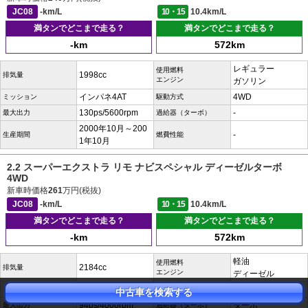
JC08
-km/L
10・15
10.4km/L
満タンでどこまで走る？
満タンでどこまで走る？
-km
572km
レギュラー
使用燃料
1998cc
排気量
エンジン
ガソリン
インパネ4AT
4WD
ミッション
駆動方式
130ps/5600rpm
-
最大出力
過給器（ターボ）
2000年10月～200
-
生産期間
燃費性能
1年10月
2.2 スーパーエクストラ リモ ナビスペシャル ディーゼルターボ
4WD
新車時価格
261
万円(税抜)
JC08
-km/L
10・15
10.4km/L
満タンでどこまで走る？
満タンでどこまで走る？
-km
572km
軽油
使用燃料
2184cc
排気量
エンジン
ディーゼル
インパネ4AT
4WD
ミッション
駆動方式
中古車を検索する
94ps/4000rpm
ターボ
最大出力
過給器（ターボ）