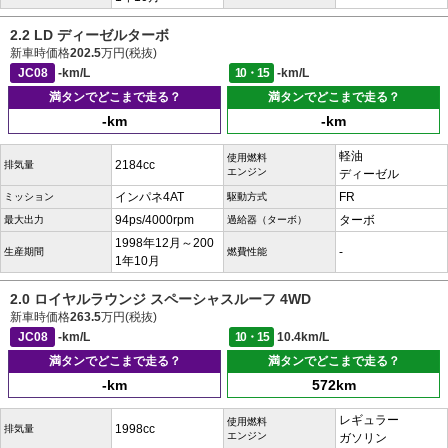
2.2 LD ディーゼルターボ
新車時価格
202.5
万円(税抜)
JC08
-km/L
10・15
-km/L
満タンでどこまで走る？
満タンでどこまで走る？
-km
-km
軽油
使用燃料
2184cc
排気量
エンジン
ディーゼル
インパネ4AT
FR
ミッション
駆動方式
94ps/4000rpm
ターボ
最大出力
過給器（ターボ）
1998年12月～200
-
生産期間
燃費性能
1年10月
2.0 ロイヤルラウンジ スペーシャスルーフ 4WD
新車時価格
263.5
万円(税抜)
JC08
-km/L
10・15
10.4km/L
満タンでどこまで走る？
満タンでどこまで走る？
-km
572km
レギュラー
使用燃料
1998cc
排気量
エンジン
ガソリン