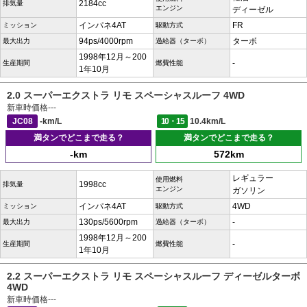
2184cc
排気量
エンジン
ディーゼル
インパネ4AT
FR
ミッション
駆動方式
94ps/4000rpm
ターボ
最大出力
過給器（ターボ）
1998年12月～200
-
生産期間
燃費性能
1年10月
2.0 スーパーエクストラ リモ スペーシャスルーフ 4WD
新車時価格
---
JC08
-km/L
10・15
10.4km/L
満タンでどこまで走る？
満タンでどこまで走る？
-km
572km
レギュラー
使用燃料
1998cc
排気量
エンジン
ガソリン
インパネ4AT
4WD
ミッション
駆動方式
130ps/5600rpm
-
最大出力
過給器（ターボ）
1998年12月～200
-
生産期間
燃費性能
1年10月
2.2 スーパーエクストラ リモ スペーシャスルーフ ディーゼルターボ
4WD
新車時価格
---