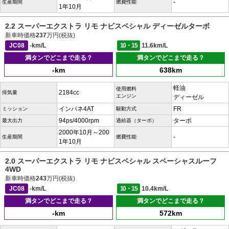
-
生産期間
燃費性能
1年10月
2.2 スーパーエクストラ リモ ナビスペシャル ディーゼルターボ
新車時価格
237
万円(税抜)
JC08
-km/L
10・15
11.6km/L
満タンでどこまで走る？
満タンでどこまで走る？
-km
638km
軽油
使用燃料
2184cc
排気量
エンジン
ディーゼル
インパネ4AT
FR
ミッション
駆動方式
94ps/4000rpm
ターボ
最大出力
過給器（ターボ）
2000年10月～200
-
生産期間
燃費性能
1年10月
2.0 スーパーエクストラ リモ ナビスペシャル スペーシャスルーフ
4WD
新車時価格
243
万円(税抜)
JC08
-km/L
10・15
10.4km/L
満タンでどこまで走る？
満タンでどこまで走る？
-km
572km