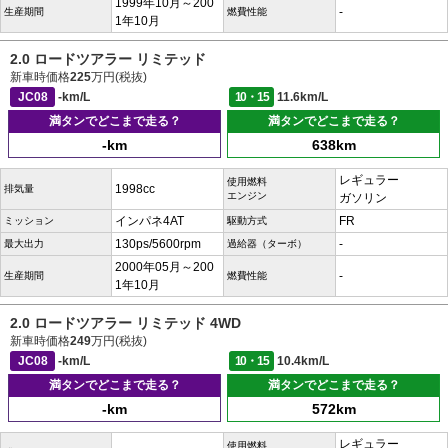
1999年10月～200
-
生産期間
燃費性能
1年10月
2.0 ロードツアラー リミテッド
新車時価格
225
万円(税抜)
JC08
-km/L
10・15
11.6km/L
満タンでどこまで走る？
満タンでどこまで走る？
-km
638km
レギュラー
使用燃料
1998cc
排気量
エンジン
ガソリン
インパネ4AT
FR
ミッション
駆動方式
130ps/5600rpm
-
最大出力
過給器（ターボ）
2000年05月～200
-
生産期間
燃費性能
1年10月
2.0 ロードツアラー リミテッド 4WD
新車時価格
249
万円(税抜)
JC08
-km/L
10・15
10.4km/L
満タンでどこまで走る？
満タンでどこまで走る？
-km
572km
レギュラー
使用燃料