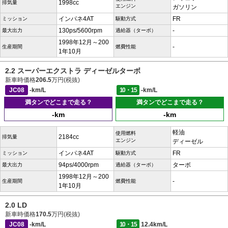
1998cc
排気量
エンジン
ガソリン
インパネ4AT
FR
ミッション
駆動方式
130ps/5600rpm
-
最大出力
過給器（ターボ）
1998年12月～200
-
生産期間
燃費性能
1年10月
2.2 スーパーエクストラ ディーゼルターボ
新車時価格
206.5
万円(税抜)
JC08
-km/L
10・15
-km/L
満タンでどこまで走る？
満タンでどこまで走る？
-km
-km
軽油
使用燃料
2184cc
排気量
エンジン
ディーゼル
インパネ4AT
FR
ミッション
駆動方式
94ps/4000rpm
ターボ
最大出力
過給器（ターボ）
1998年12月～200
-
生産期間
燃費性能
1年10月
2.0 LD
新車時価格
170.5
万円(税抜)
JC08
-km/L
10・15
12.4km/L