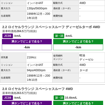
インパネ4AT
4WD
ミッション
駆動方式
130ps/5600rpm
-
最大出力
過給器（ターボ）
1998年12月～200
-
生産期間
燃費性能
1年10月
2.2 ロイヤルラウンジ スペーシャスルーフ ディーゼルターボ 4WD
新車時価格
284.5
万円(税抜)
JC08
-km/L
10・15
-km/L
満タンでどこまで走る？
満タンでどこまで走る？
-km
-km
軽油
使用燃料
2184cc
排気量
エンジン
ディーゼル
インパネ4AT
4WD
ミッション
駆動方式
94ps/4000rpm
ターボ
最大出力
過給器（ターボ）
1998年12月～200
-
生産期間
燃費性能
1年10月
2.0 ロイヤルラウンジ スペーシャスルーフ 4WD
新車時価格
263.5
万円(税抜)
JC08
-km/L
10・15
10.4km/L
満タンでどこまで走る？
満タンでどこまで走る？