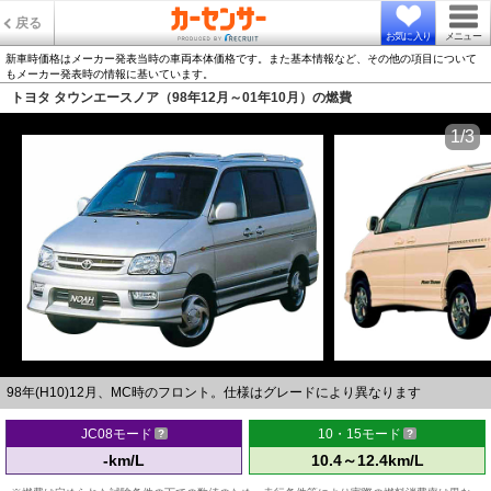
戻る
お気に入り
メニュー
新車時価格はメーカー発表当時の車両本体価格です。また基本情報など、その他の項目について
もメーカー発表時の情報に基いています。
トヨタ タウンエースノア（98年12月～01年10月）の燃費
1/3
98年(H10)12月、MC時のフロント。仕様はグレードにより異なります
JC08モード
10・15モード
-km/L
10.4～12.4km/L