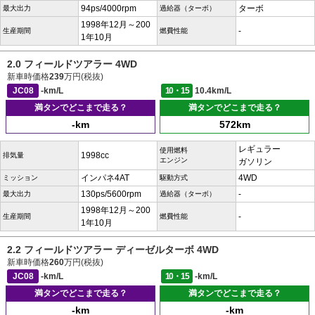
94ps/4000rpm
ターボ
最大出力
過給器（ターボ）
1998年12月～200
-
生産期間
燃費性能
1年10月
2.0 フィールドツアラー 4WD
新車時価格
239
万円(税抜)
JC08
-km/L
10・15
10.4km/L
満タンでどこまで走る？
満タンでどこまで走る？
-km
572km
レギュラー
使用燃料
1998cc
排気量
エンジン
ガソリン
インパネ4AT
4WD
ミッション
駆動方式
130ps/5600rpm
-
最大出力
過給器（ターボ）
1998年12月～200
-
生産期間
燃費性能
1年10月
2.2 フィールドツアラー ディーゼルターボ 4WD
新車時価格
260
万円(税抜)
JC08
-km/L
10・15
-km/L
満タンでどこまで走る？
満タンでどこまで走る？
-km
-km