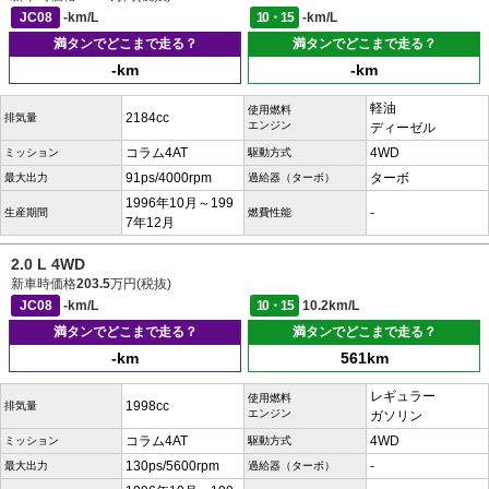
JC08
-km/L
10・15
-km/L
満タンでどこまで走る？
満タンでどこまで走る？
-km
-km
軽油
使用燃料
2184cc
排気量
エンジン
ディーゼル
コラム4AT
4WD
ミッション
駆動方式
91ps/4000rpm
ターボ
最大出力
過給器（ターボ）
1996年10月～199
-
生産期間
燃費性能
7年12月
2.0 L 4WD
新車時価格
203.5
万円(税抜)
JC08
-km/L
10・15
10.2km/L
満タンでどこまで走る？
満タンでどこまで走る？
-km
561km
レギュラー
使用燃料
1998cc
排気量
エンジン
ガソリン
コラム4AT
4WD
ミッション
駆動方式
130ps/5600rpm
-
最大出力
過給器（ターボ）