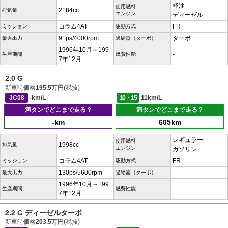
軽油
使用燃料
2184cc
排気量
エンジン
ディーゼル
コラム4AT
FR
ミッション
駆動方式
91ps/4000rpm
ターボ
最大出力
過給器（ターボ）
1996年10月～199
-
生産期間
燃費性能
7年12月
2.0 G
新車時価格
195.5
万円(税抜)
JC08
-km/L
10・15
11km/L
満タンでどこまで走る？
満タンでどこまで走る？
-km
605km
レギュラー
使用燃料
1998cc
排気量
エンジン
ガソリン
コラム4AT
FR
ミッション
駆動方式
130ps/5600rpm
-
最大出力
過給器（ターボ）
1996年10月～199
-
生産期間
燃費性能
7年12月
2.2 G ディーゼルターボ
新車時価格
203.5
万円(税抜)