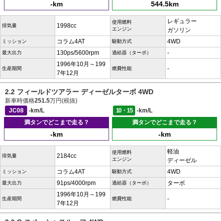
-km
544.5km
レギュラー
使用燃料
1998cc
排気量
エンジン
ガソリン
コラム4AT
4WD
ミッション
駆動方式
130ps/5600rpm
-
最大出力
過給器（ターボ）
1996年10月～199
-
生産期間
燃費性能
7年12月
2.2 フィールドツアラー ディーゼルターボ 4WD
新車時価格
251.5
万円(税抜)
JC08
-km/L
10・15
-km/L
満タンでどこまで走る？
満タンでどこまで走る？
-km
-km
軽油
使用燃料
2184cc
排気量
エンジン
ディーゼル
コラム4AT
4WD
ミッション
駆動方式
91ps/4000rpm
ターボ
最大出力
過給器（ターボ）
1996年10月～199
-
生産期間
燃費性能
7年12月