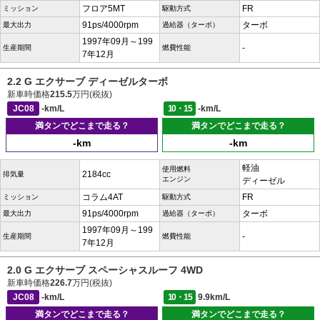
フロア5MT
FR
ミッション
駆動方式
91ps/4000rpm
ターボ
最大出力
過給器（ターボ）
1997年09月～199
-
生産期間
燃費性能
7年12月
2.2 G エクサーブ ディーゼルターボ
新車時価格
215.5
万円(税抜)
JC08
-km/L
10・15
-km/L
満タンでどこまで走る？
満タンでどこまで走る？
-km
-km
軽油
使用燃料
2184cc
排気量
エンジン
ディーゼル
コラム4AT
FR
ミッション
駆動方式
91ps/4000rpm
ターボ
最大出力
過給器（ターボ）
1997年09月～199
-
生産期間
燃費性能
7年12月
2.0 G エクサーブ スペーシャスルーフ 4WD
新車時価格
226.7
万円(税抜)
JC08
-km/L
10・15
9.9km/L
満タンでどこまで走る？
満タンでどこまで走る？