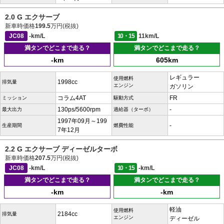
2.0 G エクサーブ
新車時価格
199.5
万円(税抜)
JC08
-km/L
10・15
11km/L
満タンでどこまで走る？
満タンでどこまで走る？
-km
605km
レギュラー
使用燃料
1998cc
排気量
エンジン
ガソリン
コラム4AT
FR
ミッション
駆動方式
130ps/5600rpm
-
最大出力
過給器（ターボ）
1997年09月～199
-
生産期間
燃費性能
7年12月
2.2 G エクサーブ ディーゼルターボ
新車時価格
207.5
万円(税抜)
JC08
-km/L
10・15
-km/L
満タンでどこまで走る？
満タンでどこまで走る？
-km
-km
軽油
使用燃料
2184cc
排気量
エンジン
ディーゼル