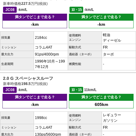
新車時価格
227.5
万円(税抜)
JC08
-km/L
10・15
-km/L
満タンでどこまで走る？
満タンでどこまで走る？
-km
-km
軽油
使用燃料
2184cc
排気量
エンジン
ディーゼル
コラム4AT
FR
ミッション
駆動方式
91ps/4000rpm
ターボ
最大出力
過給器（ターボ）
1996年10月～199
-
生産期間
燃費性能
7年12月
2.0 G スペーシャスルーフ
新車時価格
198.5
万円(税抜)
JC08
-km/L
10・15
11km/L
満タンでどこまで走る？
満タンでどこまで走る？
-km
605km
レギュラー
使用燃料
1998cc
排気量
エンジン
ガソリン
コラム4AT
FR
ミッション
駆動方式
130ps/5600rpm
-
最大出力
過給器（ターボ）