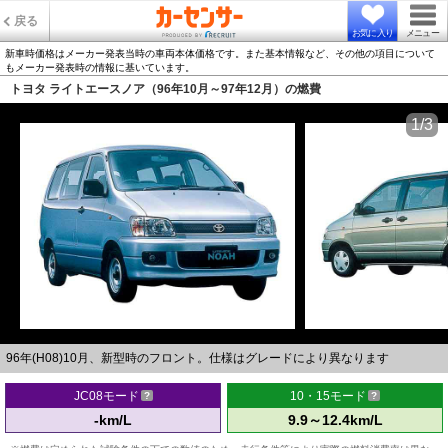
戻る
お気に入り
メニュー
新車時価格はメーカー発表当時の車両本体価格です。また基本情報など、その他の項目について
もメーカー発表時の情報に基いています。
トヨタ ライトエースノア（96年10月～97年12月）の燃費
1/3
96年(H08)10月、新型時のフロント。仕様はグレードにより異なります
JC08モード
10・15モード
-km/L
9.9～12.4km/L