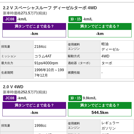
2.2 V スペーシャスルーフ ディーゼルターボ 4WD
新車時価格
271.5
万円(税抜)
JC08
-km/L
10・15
-km/L
満タンでどこまで走る？
満タンでどこまで走る？
-km
-km
軽油
使用燃料
2184cc
排気量
エンジン
ディーゼル
コラム4AT
4WD
ミッション
駆動方式
91ps/4000rpm
ターボ
最大出力
過給器（ターボ）
1996年10月～199
-
生産期間
燃費性能
7年12月
2.0 V 4WD
新車時価格
252.5
万円(税抜)
JC08
-km/L
10・15
9.9km/L
満タンでどこまで走る？
満タンでどこまで走る？
-km
544.5km
レギュラー
使用燃料
1998cc
排気量
エンジン
ガソリン