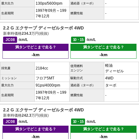
130ps/5600rpm
-
最大出力
過給器（ターボ）
1997年09月～199
-
生産期間
燃費性能
7年12月
2.2 G エクサーブ ディーゼルターボ 4WD
新車時価格
234.3
万円(税抜)
JC08
-km/L
10・15
-km/L
満タンでどこまで走る？
満タンでどこまで走る？
-km
-km
軽油
使用燃料
2184cc
排気量
エンジン
ディーゼル
フロア5MT
4WD
ミッション
駆動方式
91ps/4000rpm
ターボ
最大出力
過給器（ターボ）
1997年09月～199
-
生産期間
燃費性能
7年12月
2.2 G エクサーブ ディーゼルターボ 4WD
新車時価格
242.3
万円(税抜)
JC08
-km/L
10・15
-km/L
満タンでどこまで走る？
満タンでどこまで走る？
-km
-km