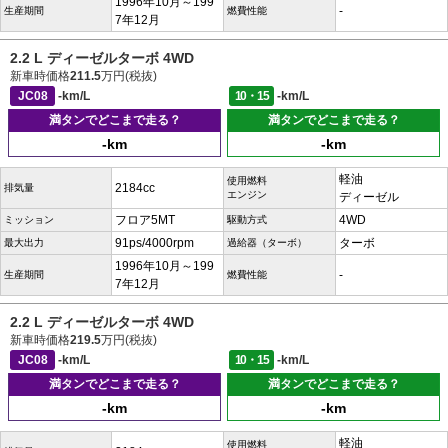
1996年10月～199
-
生産期間
燃費性能
7年12月
2.2 L ディーゼルターボ 4WD
新車時価格
211.5
万円(税抜)
JC08
-km/L
10・15
-km/L
満タンでどこまで走る？
満タンでどこまで走る？
-km
-km
軽油
使用燃料
2184cc
排気量
エンジン
ディーゼル
フロア5MT
4WD
ミッション
駆動方式
91ps/4000rpm
ターボ
最大出力
過給器（ターボ）
1996年10月～199
-
生産期間
燃費性能
7年12月
2.2 L ディーゼルターボ 4WD
新車時価格
219.5
万円(税抜)
JC08
-km/L
10・15
-km/L
満タンでどこまで走る？
満タンでどこまで走る？
-km
-km
軽油
使用燃料