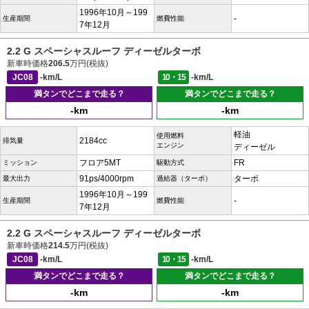
1996年10月～199
-
生産期間
燃費性能
7年12月
2.2 G スペーシャスルーフ ディーゼルターボ
新車時価格
206.5
万円(税抜)
JC08
-km/L
10・15
-km/L
満タンでどこまで走る？
満タンでどこまで走る？
-km
-km
軽油
使用燃料
2184cc
排気量
エンジン
ディーゼル
フロア5MT
FR
ミッション
駆動方式
91ps/4000rpm
ターボ
最大出力
過給器（ターボ）
1996年10月～199
-
生産期間
燃費性能
7年12月
2.2 G スペーシャスルーフ ディーゼルターボ
新車時価格
214.5
万円(税抜)
JC08
-km/L
10・15
-km/L
満タンでどこまで走る？
満タンでどこまで走る？
-km
-km