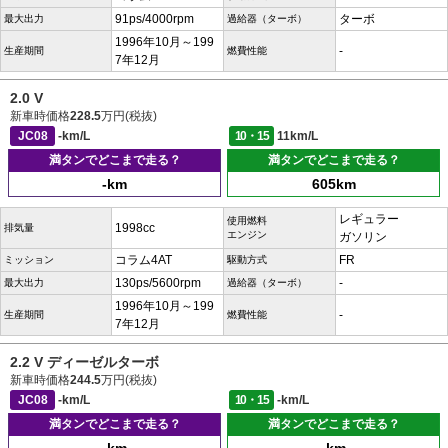
91ps/4000rpm
ターボ
最大出力
過給器（ターボ）
1996年10月～199
-
生産期間
燃費性能
7年12月
2.0 V
新車時価格
228.5
万円(税抜)
JC08
-km/L
10・15
11km/L
満タンでどこまで走る？
満タンでどこまで走る？
-km
605km
レギュラー
使用燃料
1998cc
排気量
エンジン
ガソリン
コラム4AT
FR
ミッション
駆動方式
130ps/5600rpm
-
最大出力
過給器（ターボ）
1996年10月～199
-
生産期間
燃費性能
7年12月
2.2 V ディーゼルターボ
新車時価格
244.5
万円(税抜)
JC08
-km/L
10・15
-km/L
満タンでどこまで走る？
満タンでどこまで走る？