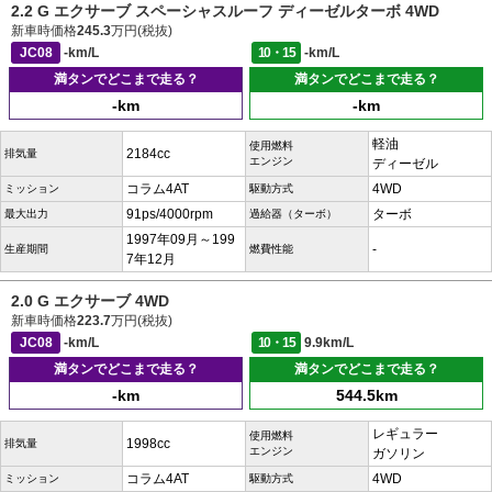
2.2 G エクサーブ スペーシャスルーフ ディーゼルターボ 4WD
新車時価格
245.3
万円(税抜)
JC08
-km/L
10・15
-km/L
満タンでどこまで走る？
満タンでどこまで走る？
-km
-km
軽油
使用燃料
2184cc
排気量
エンジン
ディーゼル
コラム4AT
4WD
ミッション
駆動方式
91ps/4000rpm
ターボ
最大出力
過給器（ターボ）
1997年09月～199
-
生産期間
燃費性能
7年12月
2.0 G エクサーブ 4WD
新車時価格
223.7
万円(税抜)
JC08
-km/L
10・15
9.9km/L
満タンでどこまで走る？
満タンでどこまで走る？
-km
544.5km
レギュラー
使用燃料
1998cc
排気量
エンジン
ガソリン
コラム4AT
4WD
ミッション
駆動方式