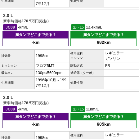
-
生産期間
燃費性能
7年12月
2.0 L
新車時価格
170.5
万円(税抜)
JC08
-km/L
10・15
12.4km/L
満タンでどこまで走る？
満タンでどこまで走る？
-km
682km
レギュラー
使用燃料
1998cc
排気量
エンジン
ガソリン
フロア5MT
FR
ミッション
駆動方式
130ps/5600rpm
-
最大出力
過給器（ターボ）
1996年10月～199
-
生産期間
燃費性能
7年12月
2.0 L
新車時価格
178.5
万円(税抜)
JC08
-km/L
10・15
11km/L
満タンでどこまで走る？
満タンでどこまで走る？
-km
605km
レギュラー
使用燃料
1998cc
排気量