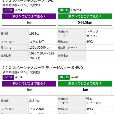
2.0 G スペーシャスルーフ 4WD
新車時価格
222.5
万円(税抜)
JC08
-km/L
10・15
9.9km/L
満タンでどこまで走る？
満タンでどこまで走る？
-km
544.5km
レギュラー
使用燃料
1998cc
排気量
エンジン
ガソリン
コラム4AT
4WD
ミッション
駆動方式
130ps/5600rpm
-
最大出力
過給器（ターボ）
1996年10月～199
-
生産期間
燃費性能
7年12月
2.2 G スペーシャスルーフ ディーゼルターボ 4WD
新車時価格
230.5
万円(税抜)
JC08
-km/L
10・15
-km/L
満タンでどこまで走る？
満タンでどこまで走る？
-km
-km
軽油
使用燃料
2184cc
排気量
エンジン
ディーゼル
フロア5MT
4WD
ミッション
駆動方式