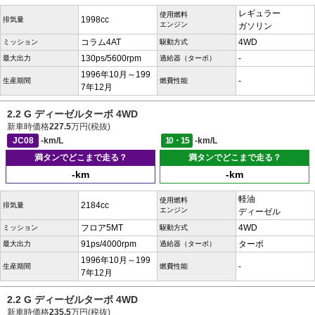
レギュラー
使用燃料
1998cc
排気量
エンジン
ガソリン
コラム4AT
4WD
ミッション
駆動方式
130ps/5600rpm
-
最大出力
過給器（ターボ）
1996年10月～199
-
生産期間
燃費性能
7年12月
2.2 G ディーゼルターボ 4WD
新車時価格
227.5
万円(税抜)
JC08
-km/L
10・15
-km/L
満タンでどこまで走る？
満タンでどこまで走る？
-km
-km
軽油
使用燃料
2184cc
排気量
エンジン
ディーゼル
フロア5MT
4WD
ミッション
駆動方式
91ps/4000rpm
ターボ
最大出力
過給器（ターボ）
1996年10月～199
-
生産期間
燃費性能
7年12月
2.2 G ディーゼルターボ 4WD
新車時価格
235.5
万円(税抜)