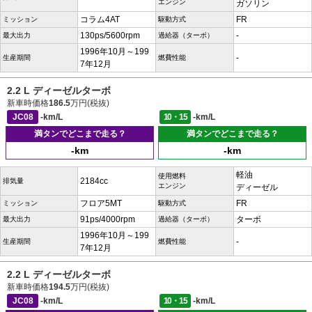
エンジン
ガソリン
コラム4AT
FR
ミッション
駆動方式
130ps/5600rpm
-
最大出力
過給器（ターボ）
1996年10月～199
-
生産期間
燃費性能
7年12月
2.2 L ディーゼルターボ
新車時価格
186.5
万円(税抜)
JC08
-km/L
10・15
-km/L
満タンでどこまで走る？
満タンでどこまで走る？
-km
-km
軽油
使用燃料
2184cc
排気量
エンジン
ディーゼル
フロア5MT
FR
ミッション
駆動方式
91ps/4000rpm
ターボ
最大出力
過給器（ターボ）
1996年10月～199
-
生産期間
燃費性能
7年12月
2.2 L ディーゼルターボ
新車時価格
194.5
万円(税抜)
JC08
-km/L
10・15
-km/L