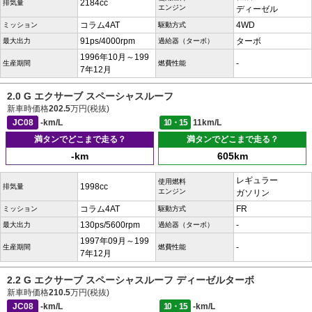
2184cc
排気量
エンジン
ディーゼル
コラム4AT
4WD
ミッション
駆動方式
91ps/4000rpm
ターボ
最大出力
過給器（ターボ）
1996年10月～199
-
生産期間
燃費性能
7年12月
2.0 G エクサーブ スペーシャスルーフ
新車時価格
202.5
万円(税抜)
JC08
-km/L
10・15
11km/L
満タンでどこまで走る？
満タンでどこまで走る？
-km
605km
レギュラー
使用燃料
1998cc
排気量
エンジン
ガソリン
コラム4AT
FR
ミッション
駆動方式
130ps/5600rpm
-
最大出力
過給器（ターボ）
1997年09月～199
-
生産期間
燃費性能
7年12月
2.2 G エクサーブ スペーシャスルーフ ディーゼルターボ
新車時価格
210.5
万円(税抜)
JC08
-km/L
10・15
-km/L