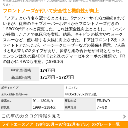
※燃費は定められた試験条件の下での数値のため、走行条件等により実際の燃料消費率は異な
ります。
フロントノーズが付いて安全性と機能性が向上
「ノア」という名を冠するとともに、5ナンバーサイズは継続されて
いるが、従来のキャブオーバーボディからフロントノーズ付きの
1.5BOXボディへと変更した。これは安全性向上とともに、エンジン
が移動したことで低床化を実現。結果、キャビンの拡大やウォーク
スルーなど、使い勝手を大幅に向上させた。ドアはフロント2枚＋ス
ライドドアだったが、イージークローザーなどの装備も用意。7人乗
りと8人乗りの2タイプがあり、多彩な組み合わせが可能となった。
エンジンは2Lの直4DOHCと2.2Lのディーゼルターボの2種類で、FR
のほかに４WDも用意。(1996.10)
中古車価格
174
万円
171
万円～
272
万円
新車時価格
ミニバン
ボディタイプ
4435x1695x1935/他
全長x全幅x全高(mm)
91～130馬力
FR/4WD
最高出力
駆動方式
1998～2184cc
7～8名
排気量
乗車定員
この車のカタログ情報を見る
ライトエースノア（96年10月～97年12月モデル）のグレード一覧