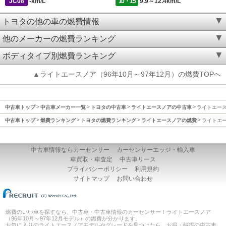
JC08
-km/L
10・15
9.9～12.4km/L
トヨタの他の車の燃費情報
他のメーカーの燃費ランキング
ボディタイプ別燃費ランキング
▲ライトエースノア（96年10月～97年12月）の燃費TOPへ
中古車トップ
中古車メーカー一覧
トヨタの中古車
ライトエースノアの中古車
ライトエースノ
中古車トップ
燃費ランキング
トヨタの燃費ランキング
ライトエースノアの燃費
ライトエー
中古車情報ならカーセンサー
カーセンサーエッジ・輸入車
車買取・車査定
中古車リース
プライバシーポリシー
利用規約
サイトマップ
お問い合わせ
燃費のいい車を探すなら、中古車・中古車情報のカーセンサー！ライトエースノア
（96年10月～97年12月モデル）の燃費が分かります。
お気に入りのライトエースノアモデルやグレードを見つけたら、お得・納得の中古車