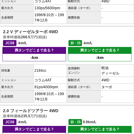
コラム4AT
4WD
ミッション
駆動方式
130ps/5600rpm
-
最大出力
過給器（ターボ）
1996年10月～199
-
生産期間
燃費性能
7年12月
2.2 V ディーゼルターボ 4WD
新車時価格
268.5
万円(税抜)
JC08
-km/L
10・15
-km/L
満タンでどこまで走る？
満タンでどこまで走る？
-km
-km
軽油
使用燃料
2184cc
排気量
エンジン
ディーゼル
コラム4AT
4WD
ミッション
駆動方式
91ps/4000rpm
ターボ
最大出力
過給器（ターボ）
1996年10月～199
-
生産期間
燃費性能
7年12月
2.0 フィールドツアラー 4WD
新車時価格
235.5
万円(税抜)
JC08
-km/L
10・15
9.9km/L
満タンでどこまで走る？
満タンでどこまで走る？