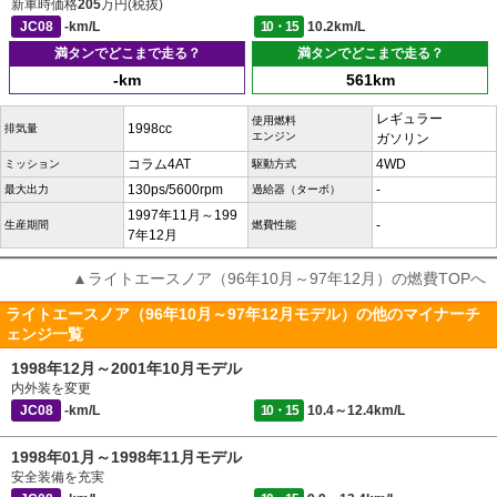
新車時価格
205
万円(税抜)
JC08
-km/L
10・15
10.2km/L
満タンでどこまで走る？
満タンでどこまで走る？
-km
561km
レギュラー
使用燃料
1998cc
排気量
エンジン
ガソリン
コラム4AT
4WD
ミッション
駆動方式
130ps/5600rpm
-
最大出力
過給器（ターボ）
1997年11月～199
-
生産期間
燃費性能
7年12月
▲ライトエースノア（96年10月～97年12月）の燃費TOPへ
ライトエースノア（96年10月～97年12月モデル）の他のマイナーチ
ェンジ一覧
1998年12月～2001年10月モデル
内外装を変更
JC08
-km/L
10・15
10.4～12.4km/L
1998年01月～1998年11月モデル
安全装備を充実