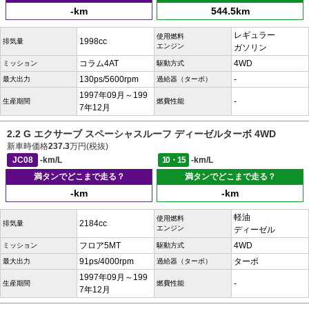
-km
544.5km
レギュラー
使用燃料
1998cc
排気量
エンジン
ガソリン
コラム4AT
4WD
ミッション
駆動方式
130ps/5600rpm
-
最大出力
過給器（ターボ）
1997年09月～199
-
生産期間
燃費性能
7年12月
2.2 G エクサーブ スペーシャスルーフ ディーゼルターボ 4WD
新車時価格
237.3
万円(税抜)
JC08
-km/L
10・15
-km/L
満タンでどこまで走る？
満タンでどこまで走る？
-km
-km
軽油
使用燃料
2184cc
排気量
エンジン
ディーゼル
フロア5MT
4WD
ミッション
駆動方式
91ps/4000rpm
ターボ
最大出力
過給器（ターボ）
1997年09月～199
-
生産期間
燃費性能
7年12月