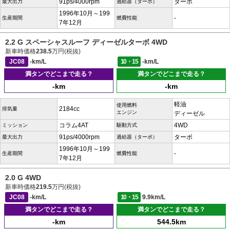
91ps/4000rpm
ターボ
最大出力
過給器（ターボ）
1996年10月～199
-
生産期間
燃費性能
7年12月
2.2 G スペーシャスルーフ ディーゼルターボ 4WD
新車時価格
238.5
万円(税抜)
JC08
-km/L
10・15
-km/L
満タンでどこまで走る？
満タンでどこまで走る？
-km
-km
軽油
使用燃料
2184cc
排気量
エンジン
ディーゼル
コラム4AT
4WD
ミッション
駆動方式
91ps/4000rpm
ターボ
最大出力
過給器（ターボ）
1996年10月～199
-
生産期間
燃費性能
7年12月
2.0 G 4WD
新車時価格
219.5
万円(税抜)
JC08
-km/L
10・15
9.9km/L
満タンでどこまで走る？
満タンでどこまで走る？
-km
544.5km