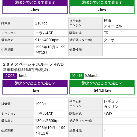
満タンでどこまで走る？
満タンでどこまで走る？
-km
-km
軽油
使用燃料
2184cc
排気量
エンジン
ディーゼル
コラム4AT
FR
ミッション
駆動方式
91ps/4000rpm
ターボ
最大出力
過給器（ターボ）
1996年10月～199
-
生産期間
燃費性能
7年12月
2.0 V スペーシャスルーフ 4WD
新車時価格
255.5
万円(税抜)
JC08
-km/L
10・15
9.9km/L
満タンでどこまで走る？
満タンでどこまで走る？
-km
544.5km
レギュラー
使用燃料
1998cc
排気量
エンジン
ガソリン
コラム4AT
4WD
ミッション
駆動方式
130ps/5600rpm
-
最大出力
過給器（ターボ）
1996年10月～199
-
生産期間
燃費性能
7年12月