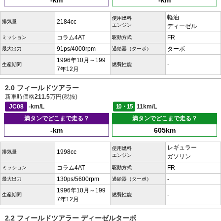
-km
-km
軽油
使用燃料
2184cc
排気量
エンジン
ディーゼル
コラム4AT
FR
ミッション
駆動方式
91ps/4000rpm
ターボ
最大出力
過給器（ターボ）
1996年10月～199
-
生産期間
燃費性能
7年12月
2.0 フィールドツアラー
新車時価格
211.5
万円(税抜)
JC08
-km/L
10・15
11km/L
満タンでどこまで走る？
満タンでどこまで走る？
-km
605km
レギュラー
使用燃料
1998cc
排気量
エンジン
ガソリン
コラム4AT
FR
ミッション
駆動方式
130ps/5600rpm
-
最大出力
過給器（ターボ）
1996年10月～199
-
生産期間
燃費性能
7年12月
2.2 フィールドツアラー ディーゼルターボ