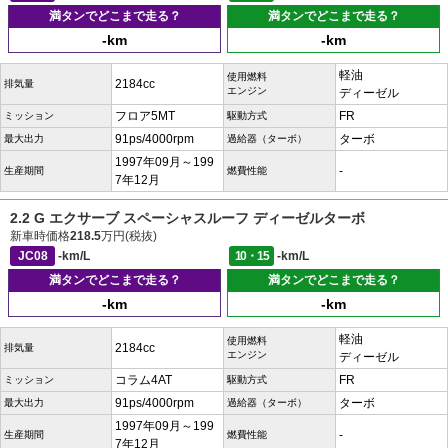
満タンでどこまで走る？
満タンでどこまで走る？
-km
-km
軽油
使用燃料
2184cc
排気量
エンジン
ディーゼル
フロア5MT
FR
ミッション
駆動方式
91ps/4000rpm
ターボ
最大出力
過給器（ターボ）
1997年09月～199
-
生産期間
燃費性能
7年12月
2.2 G エクサーブ スペーシャスルーフ ディーゼルターボ
新車時価格
218.5
万円(税抜)
JC08
-km/L
10・15
-km/L
満タンでどこまで走る？
満タンでどこまで走る？
-km
-km
軽油
使用燃料
2184cc
排気量
エンジン
ディーゼル
コラム4AT
FR
ミッション
駆動方式
91ps/4000rpm
ターボ
最大出力
過給器（ターボ）
1997年09月～199
-
生産期間
燃費性能
7年12月