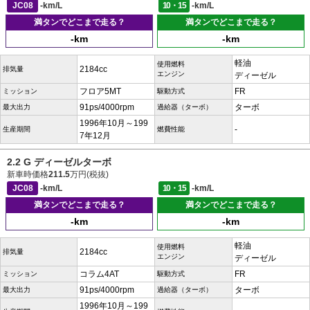
JC08
-km/L
10・15
-km/L
満タンでどこまで走る？
満タンでどこまで走る？
-km
-km
軽油
使用燃料
2184cc
排気量
エンジン
ディーゼル
フロア5MT
FR
ミッション
駆動方式
91ps/4000rpm
ターボ
最大出力
過給器（ターボ）
1996年10月～199
-
生産期間
燃費性能
7年12月
2.2 G ディーゼルターボ
新車時価格
211.5
万円(税抜)
JC08
-km/L
10・15
-km/L
満タンでどこまで走る？
満タンでどこまで走る？
-km
-km
軽油
使用燃料
2184cc
排気量
エンジン
ディーゼル
コラム4AT
FR
ミッション
駆動方式
91ps/4000rpm
ターボ
最大出力
過給器（ターボ）
1996年10月～199