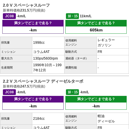
2.0 V スペーシャスルーフ
新車時価格
231.5
万円(税抜)
JC08
-km/L
10・15
11km/L
満タンでどこまで走る？
満タンでどこまで走る？
-km
605km
レギュラー
使用燃料
1998cc
排気量
エンジン
ガソリン
コラム4AT
FR
ミッション
駆動方式
130ps/5600rpm
-
最大出力
過給器（ターボ）
1996年10月～199
-
生産期間
燃費性能
7年12月
2.2 V スペーシャスルーフ ディーゼルターボ
新車時価格
247.5
万円(税抜)
JC08
-km/L
10・15
-km/L
満タンでどこまで走る？
満タンでどこまで走る？
-km
-km
軽油
使用燃料
2184cc
排気量
エンジン
ディーゼル
コラム4AT
FR
ミッション
駆動方式