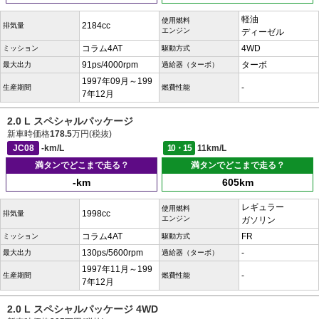
軽油
使用燃料
2184cc
排気量
エンジン
ディーゼル
コラム4AT
4WD
ミッション
駆動方式
91ps/4000rpm
ターボ
最大出力
過給器（ターボ）
1997年09月～199
-
生産期間
燃費性能
7年12月
2.0 L スペシャルパッケージ
新車時価格
178.5
万円(税抜)
JC08
-km/L
10・15
11km/L
満タンでどこまで走る？
満タンでどこまで走る？
-km
605km
レギュラー
使用燃料
1998cc
排気量
エンジン
ガソリン
コラム4AT
FR
ミッション
駆動方式
130ps/5600rpm
-
最大出力
過給器（ターボ）
1997年11月～199
-
生産期間
燃費性能
7年12月
2.0 L スペシャルパッケージ 4WD