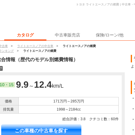
トヨタ ライトエースノアの燃費 | 中古車
カタログ
中古車販売店
保険/ローン/他
中古車
>
ライトエースノアの中古車
>
ライトエースノアの燃費
ランキング
>
ライトエースノアの燃費
総合情報（歴代のモデル別燃費情報）
よ
？
9.9
12.4
10・15
～
km/L
価格
171万円～285万円
排気量
1998～2184cc
総合評価：
3.8
クチコミ数：
60
件
この車種の中古車を探す