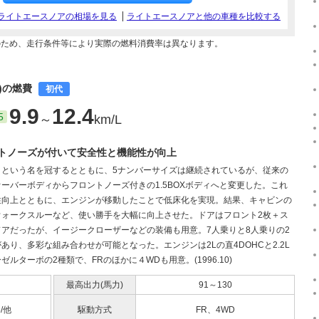
ライトエースノアの相場を見る
ライトエースノアと他の車種を比較する
のため、走行条件等により実際の燃料消費率は異なります。
月)の燃費
初代
9.9
12.4
5
～
km/L
トノーズが付いて安全性と機能性が向上
」という名を冠するとともに、5ナンバーサイズは継続されているが、従来の
ーバーボディからフロントノーズ付きの1.5BOXボディへと変更した。これ
性向上とともに、エンジンが移動したことで低床化を実現。結果、キャビンの
ウォークスルーなど、使い勝手を大幅に向上させた。ドアはフロント2枚＋ス
ドアだったが、イージークローザーなどの装備も用意。7人乗りと8人乗りの2
あり、多彩な組み合わせが可能となった。エンジンは2Lの直4DOHCと2.2L
ゼルターボの2種類で、FRのほかに４WDも用意。(1996.10)
最高出力(馬力)
91～130
5/他
駆動方式
FR、4WD