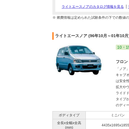
ライトエースノアのカタログ情報を見る
※ 燃費情報は定められた試験条件の下での数値
ライトエースノア (96年10月～01年10
10・1
フロン
「ノア
キャブオ
は安全
拡大や
ライド
タイプが
のディー
ボディタイプ
ミニバン
全長x全幅x全高
4435x1695x185
(mm)