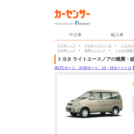
中古車
輸入車
中古車トップ
>
中古車メーカー一覧
>
トヨタの
中古車トップ
>
燃費ランキング
>
トヨタの燃費
トヨタ
ライトエースノア
の燃費・
WLTCモード、JC08モード、10・15モードとは