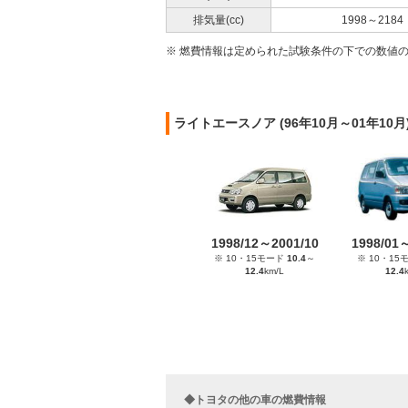
排気量(cc)
1998～2184
※ 燃費情報は定められた試験条件の下での数値
ライトエースノア (96年10月～01年1
1998/12～2001/10
1998/01
※ 10・15モード
10.4
～
※ 10・15
12.4
km/L
12.4
◆トヨタの他の車の燃費情報