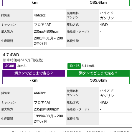
-km
585.6km
ハイオク
使用燃料
4663cc
排気量
エンジン
ガソリン
フロア4AT
4WD
ミッション
駆動方式
235ps/4800rpm
-
最大出力
過給器（ターボ）
2001年01月～200
-
生産期間
燃費性能
2年07月
4.7 4WD
新車時価格
515
万円(税抜)
JC08
-km/L
10・15
6.1km/L
満タンでどこまで走る？
満タンでどこまで走る？
-km
585.6km
ハイオク
使用燃料
4663cc
排気量
エンジン
ガソリン
フロア4AT
4WD
ミッション
駆動方式
235ps/4800rpm
-
最大出力
過給器（ターボ）
1999年08月～200
-
生産期間
燃費性能
2年07月