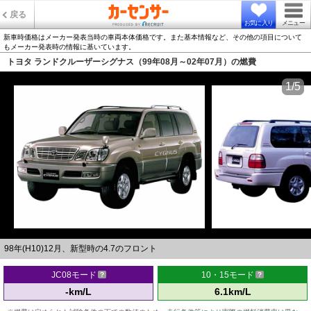
戻る
お気に入り
メニュー
新車時価格はメーカー発表当時の車両本体価格です。また基本情報など、その他の項目について
もメーカー発表時の情報に基いています。
トヨタ ランドクルーザーシグナス（99年08月～02年07月）の燃費
1/5
98年(H10)12月、新型時の4.7のフロント
JC08モード
10・15モード
-km/L
6.1km/L