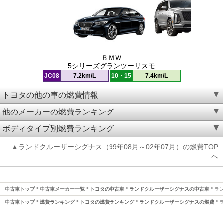
ＢＭＷ
5シリーズグランツーリスモ
JC08
7.2km/L
10・15
7.4km/L
トヨタの他の車の燃費情報
他のメーカーの燃費ランキング
ボディタイプ別燃費ランキング
▲ランドクルーザーシグナス（99年08月～02年07月）の燃費TOP
へ
中古車トップ
中古車メーカー一覧
トヨタの中古車
ランドクルーザーシグナスの中古車
ラン
中古車トップ
燃費ランキング
トヨタの燃費ランキング
ランドクルーザーシグナスの燃費