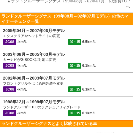
▲ランドクルーザーシグナス（99年08月～02年07月）の燃費TOP
へ
ランドクルーザーシグナス（99年08月～02年07月モデル）の他のマ
イナーチェンジ一覧
2005年04月～2007年06月モデル
エクステリアやヘッドライトの変更
JC08
-km/L
10・15
6.5km/L
2003年08月～2005年03月モデル
カーナビがG-BOOKに対応に変更
JC08
-km/L
10・15
6.1km/L
2002年08月～2003年07月モデル
フロントグリルをはじめ内外装を変更
JC08
-km/L
10・15
6.3km/L
1998年12月～1999年07月モデル
ランドクルーザー100のラグジュアリィグレード
JC08
-km/L
10・15
6.1km/L
ランドクルーザーシグナスとよく比較されている車