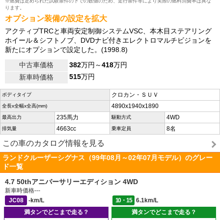
※燃費は定められた試験条件の下での数値のため、走行条件等により実際の燃料消費率は異な
ります。
オプション装備の設定を拡大
アクティブTRCと車両安定制御システムVSC、本木目ステアリング
ホイール＆シフトノブ、DVDナビ付きエレクトロマルチビジョンを
新たにオプションで設定した。(1998.8)
中古車価格
382
万円～
418
万円
515
万円
新車時価格
クロカン・ＳＵＶ
ボディタイプ
4890x1940x1890
全長x全幅x全高(mm)
235馬力
4WD
最高出力
駆動方式
4663cc
8名
排気量
乗車定員
この車のカタログ情報を見る
ランドクルーザーシグナス（99年08月～02年07月モデル）のグレー
ド一覧
4.7 50thアニバーサリーエディション 4WD
新車時価格
---
JC08
-km/L
10・15
6.1km/L
満タンでどこまで走る？
満タンでどこまで走る？