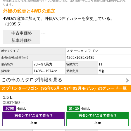
※燃費は定められた試験条件の下での数値のため、走行条件等により実際の燃料消費率は異な
ります。
外観の変更と4WDの追加
4WDの追加に加えて、外観やボディカラーを変更している。
（1995.5）
中古車価格
---
新車時価格
---
ステーションワゴン
ボディタイプ
4265x1685x1435
全長x全幅x全高(mm)
73～97馬力
FF
最高出力
駆動方式
1496～1974cc
5名
排気量
乗車定員
この車のカタログ情報を見る
スプリンターワゴン（95年05月～97年03月モデル）のグレード一覧
1.5 L
新車時価格
---
JC08
-km/L
10・15
-km/L
満タンでどこまで走る？
満タンでどこまで走る？
-km
-km