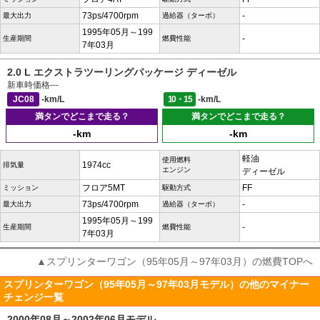
73ps/4700rpm
-
最大出力
過給器（ターボ）
1995年05月～199
-
生産期間
燃費性能
7年03月
2.0 L エクストラツーリングパッケージ ディーゼル
新車時価格
---
JC08
-km/L
10・15
-km/L
満タンでどこまで走る？
満タンでどこまで走る？
-km
-km
軽油
使用燃料
1974cc
排気量
エンジン
ディーゼル
フロア5MT
FF
ミッション
駆動方式
73ps/4700rpm
-
最大出力
過給器（ターボ）
1995年05月～199
-
生産期間
燃費性能
7年03月
▲スプリンターワゴン（95年05月～97年03月）の燃費TOPへ
スプリンターワゴン（95年05月～97年03月モデル）の他のマイナー
チェンジ一覧
2000年08月～2002年06月モデル