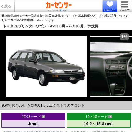
戻る
お気に入り
メニュー
新車時価格はメーカー発表当時の車両本体価格です。また基本情報など、その他の項目について
もメーカー発表時の情報に基いています。
トヨタ スプリンターワゴン（95年05月～97年03月）の燃費
1/4
95年(H07)5月、MC時の1.5 L エクストラのフロント
JC08モード
10・15モード
-km/L
14.2～15.8km/L