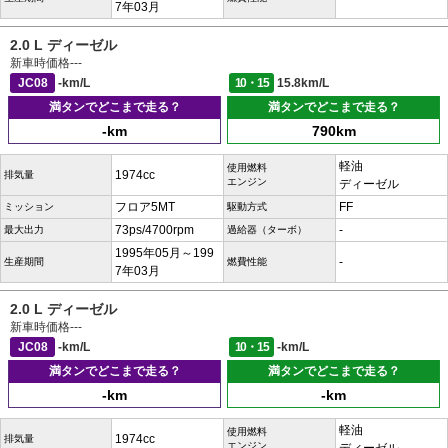
7年03月
2.0 L ディーゼル
新車時価格
---
JC08
-km/L
10・15
15.8km/L
満タンでどこまで走る？
満タンでどこまで走る？
-km
790km
軽油
使用燃料
1974cc
排気量
エンジン
ディーゼル
フロア5MT
FF
ミッション
駆動方式
73ps/4700rpm
-
最大出力
過給器（ターボ）
1995年05月～199
-
生産期間
燃費性能
7年03月
2.0 L ディーゼル
新車時価格
---
JC08
-km/L
10・15
-km/L
満タンでどこまで走る？
満タンでどこまで走る？
-km
-km
軽油
使用燃料
1974cc
排気量
エンジン