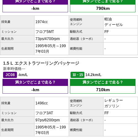
満タンでどこまで走る？
満タンでどこまで走る？
-km
790km
軽油
使用燃料
1974cc
排気量
エンジン
ディーゼル
フロア5MT
FF
ミッション
駆動方式
73ps/4700rpm
-
最大出力
過給器（ターボ）
1995年05月～199
-
生産期間
燃費性能
7年03月
1.5 L エクストラツーリングパッケージ
新車時価格
---
JC08
-km/L
10・15
14.2km/L
満タンでどこまで走る？
満タンでどこまで走る？
-km
710km
レギュラー
使用燃料
1496cc
排気量
エンジン
ガソリン
フロア3AT
FF
ミッション
駆動方式
97ps/6200rpm
-
最大出力
過給器（ターボ）
1995年05月～199
-
生産期間
燃費性能
7年03月