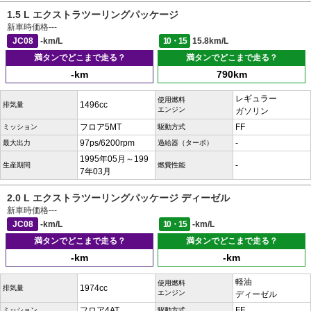
1.5 L エクストラツーリングパッケージ
新車時価格
---
JC08
-km/L
10・15
15.8km/L
満タンでどこまで走る？
満タンでどこまで走る？
-km
790km
レギュラー
使用燃料
1496cc
排気量
エンジン
ガソリン
フロア5MT
FF
ミッション
駆動方式
97ps/6200rpm
-
最大出力
過給器（ターボ）
1995年05月～199
-
生産期間
燃費性能
7年03月
2.0 L エクストラツーリングパッケージ ディーゼル
新車時価格
---
JC08
-km/L
10・15
-km/L
満タンでどこまで走る？
満タンでどこまで走る？
-km
-km
軽油
使用燃料
1974cc
排気量
エンジン
ディーゼル
フロア4AT
FF
ミッション
駆動方式