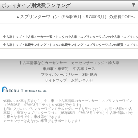
ボディタイプ別燃費ランキング
▲スプリンターワゴン（95年05月～97年03月）の燃費TOPへ
中古車トップ
中古車メーカー一覧
トヨタの中古車
スプリンターワゴンの中古車
スプリンタ
中古車トップ
燃費ランキング
トヨタの燃費ランキング
スプリンターワゴンの燃費
スプリン
中古車情報ならカーセンサー
カーセンサーエッジ・輸入車
車買取・車査定
中古車リース
プライバシーポリシー
利用規約
サイトマップ
お問い合わせ
燃費のいい車を探すなら、中古車・中古車情報のカーセンサー！スプリンターワゴン
（95年05月～97年03月モデル）の燃費が分かります。
お気に入りのスプリンターワゴンモデルやグレードを見つけたら、お得・納得の中古
車探し。豊富なスプリンターワゴン（95年05月～97年03月モデル）中古車情報の中か
ら様々な条件で中古車検索ができます。
カーセンサーはあなたの車選びをサポートします！