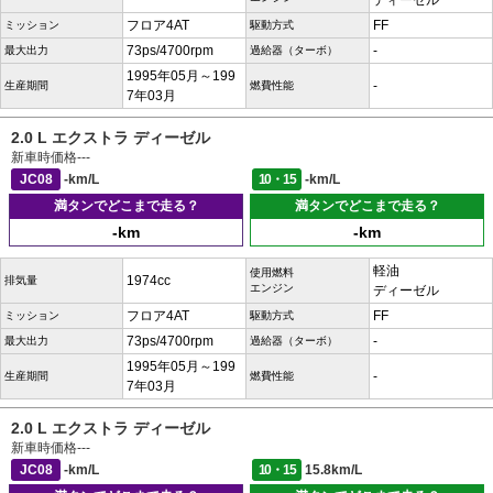
ディーゼル
フロア4AT
FF
ミッション
駆動方式
73ps/4700rpm
-
最大出力
過給器（ターボ）
1995年05月～199
-
生産期間
燃費性能
7年03月
2.0 L エクストラ ディーゼル
新車時価格
---
JC08
-km/L
10・15
-km/L
満タンでどこまで走る？
満タンでどこまで走る？
-km
-km
軽油
使用燃料
1974cc
排気量
エンジン
ディーゼル
フロア4AT
FF
ミッション
駆動方式
73ps/4700rpm
-
最大出力
過給器（ターボ）
1995年05月～199
-
生産期間
燃費性能
7年03月
2.0 L エクストラ ディーゼル
新車時価格
---
JC08
-km/L
10・15
15.8km/L