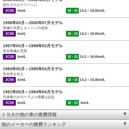
排出ガスがクリーンに
JC08
-km/L
10・15
14.2～18.0km/L
1998年04月～2000年07月モデル
装備の充実とエンジンの追加
JC08
-km/L
10・15
14.2～16.6km/L
1997年04月～1998年03月モデル
安全装備が充実
JC08
-km/L
10・15
14.2～16.6km/L
1994年05月～1995年04月モデル
安全性を向上
JC08
-km/L
10・15
14.2～15.8km/L
1991年09月～1994年04月モデル
兄弟車のカローラより簡素な設定
JC08
-km/L
10・15
-km/L
トヨタの他の車の燃費情報
他のメーカーの燃費ランキング