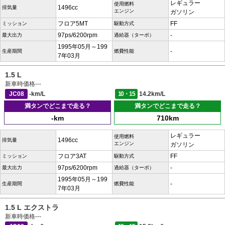
レギュラー
使用燃料
1496cc
排気量
エンジン
ガソリン
フロア5MT
FF
ミッション
駆動方式
97ps/6200rpm
-
最大出力
過給器（ターボ）
1995年05月～199
-
生産期間
燃費性能
7年03月
1.5 L
新車時価格
---
JC08
-km/L
10・15
14.2km/L
満タンでどこまで走る？
満タンでどこまで走る？
-km
710km
レギュラー
使用燃料
1496cc
排気量
エンジン
ガソリン
フロア3AT
FF
ミッション
駆動方式
97ps/6200rpm
-
最大出力
過給器（ターボ）
1995年05月～199
-
生産期間
燃費性能
7年03月
1.5 L エクストラ
新車時価格
---