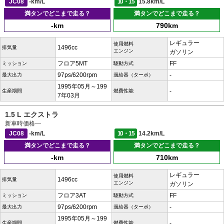
JC08
-km/L
10・15
15.8km/L
満タンでどこまで走る？
満タンでどこまで走る？
-km
790km
レギュラー
使用燃料
1496cc
排気量
エンジン
ガソリン
フロア5MT
FF
ミッション
駆動方式
97ps/6200rpm
-
最大出力
過給器（ターボ）
1995年05月～199
-
生産期間
燃費性能
7年03月
1.5 L エクストラ
新車時価格
---
JC08
-km/L
10・15
14.2km/L
満タンでどこまで走る？
満タンでどこまで走る？
-km
710km
レギュラー
使用燃料
1496cc
排気量
エンジン
ガソリン
フロア3AT
FF
ミッション
駆動方式
97ps/6200rpm
-
最大出力
過給器（ターボ）
1995年05月～199
-
生産期間
燃費性能