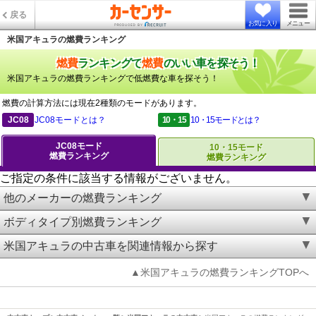
戻る
お気に入り
メニュー
米国アキュラの燃費ランキング
燃費
ランキングで
燃費
のいい車を探そう！
米国アキュラの燃費ランキングで低燃費な車を探そう！
燃費の計算方法には現在2種類のモードがあります。
JC08
JC08モードとは？
10・15
10・15モードとは？
JC08モード
10・15モード
燃費ランキング
燃費ランキング
ご指定の条件に該当する情報がございません。
他のメーカーの燃費ランキング
ボディタイプ別燃費ランキング
米国アキュラの中古車を関連情報から探す
▲米国アキュラの燃費ランキングTOPへ