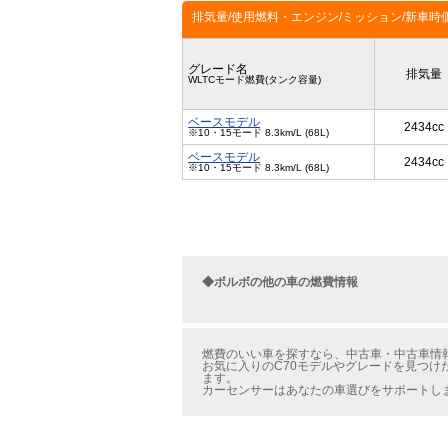
排気量/使用燃料・エンジン/ミッション/新車時
グレード名
排気量
WLTCモード燃費(タンク容量)
ベースモデル
2434cc
※10・15モード 8.3km/L (68L)
ベースモデル
2434cc
※10・15モード 8.3km/L (68L)
◆ボルボの他の車の燃費情報
燃費のいい車を探すなら、中古車・中古車情報の
お気に入りのC70モデルやグレードを見つけ
ます。
カーセンサーはあなたの車選びをサポートし