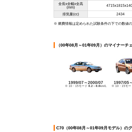
全長x全幅x全高
4715x1815x14
(mm)
排気量(cc)
2434
※ 燃費情報は定められた試験条件の下での数値
（00年08月～01年09月）のマイナーチ
1999/07～2000/07
1997/05
※ 10・15モード
8.2
～
8.8
km/L
※ 10・15モ
C70（00年08月～01年09月モデル）の