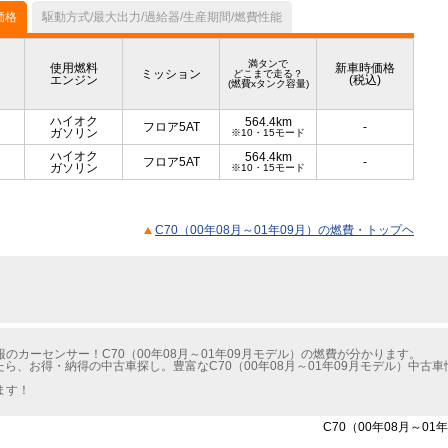
価格
駆動方式/最大出力/過給器/生産期間/燃費性能
満タンで
使用燃料
新車時価格
ミッション
どこまで走る？
エンジン
(税込)
(燃費xタンク容量)
ハイオク
564.4km
フロア5AT
-
ガソリン
※10・15モード
ハイオク
564.4km
フロア5AT
-
ガソリン
※10・15モード
C70（00年08月～01年09月）の燃費・トップヘ
カーセンサー！C70（00年08月～01年09月モデル）の燃費が分かります。
たら、お得・納得の中古車探し。豊富なC70（00年08月～01年09月モデル）中
ます！
C70（00年08月～0