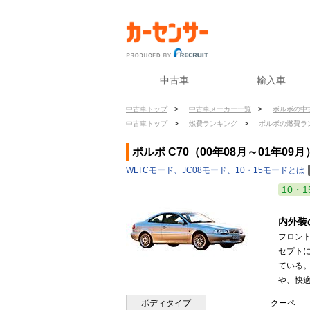
中古車
輸入車
中古車トップ
>
中古車メーカー一覧
>
ボルボの中
中古車トップ
>
燃費ランキング
>
ボルボの燃費ラ
ボルボ C70（00年08月～01年09
WLTCモード、JC08モード、10・15モードとは
10・1
内外装
フロント
セプト
ている
や、快適
ボディタイプ
クーペ