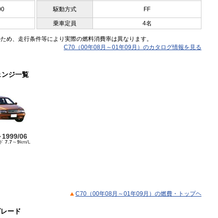
00
駆動方式
FF
乗車定員
4名
のため、走行条件等により実際の燃料消費率は異なります。
C70（00年08月～01年09月）のカタログ情報を見る
ェンジ一覧
～1999/06
ード
7.7
～
9
km/L
C70（00年08月～01年09月）の燃費・トップヘ
グレード