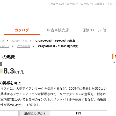
ボルボ C70（00年08月～01年09月）の燃費 | 中古
カタログ
中古車販売店
保険/ローン/他
古車
>
C70の中古車
>
C70(00年08月～01年09月)の燃費
ンキング
>
C70の燃費
>
C70(00年08月～01年09月)の燃費
月）の燃費
よ
？
8.3
5
km/L
の質感を向上
マスクに、大型アイアンマークを採用するなど、2009年に発表したS60コン
に共通するデザインアイコンが採用された。リヤセクションの意匠も一新され
。室内空間においても専用のインストルメントパネルを採用するなど、高級感
性が高められた。（2010.4）
最高出力(馬力)
193