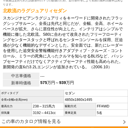
※燃費は定められた試験条件の下での数値のため、走行条件等により実際の燃料消費率は異な
ります。
北欧流のラグジュアリィセダン
スカンジナビアンラグジュアリィをキーワードに開発されたフラッ
グシップサルーン。全長は先代と同じだが、全幅、全高、ホイール
ベースが拡大、さらに居住性が向上した。インテリアはシンプルで
機能に徹した北欧流。S80に合わせて改良されたフリーフローティ
ングセンタースタックと呼ばれるセンターコンソールを採用、圧迫
感が少なく機能的なデザインとした。安全面では、新たにレーダー
を使用した追突安全警報機能付きアダプティブ・クルーズ・コント
ロール、ミラーの死角に入ったクルマを知らせるBLISなど、パッシ
ブセーフティだけでなくアクティブセーフティ性能も高められた。
新開発の直6の3.2Lエンジンが追加されている。（2006.10）
中古車価格
---
575
万円～
939
万円
新車時価格
セダン
ボディタイプ
4850x1860x1495
全長x全幅x全高(mm)
238～315馬力
FF/4WD
最高出力
駆動方式
3192～4413cc
5名
排気量
乗車定員
この車のカタログ情報を見る