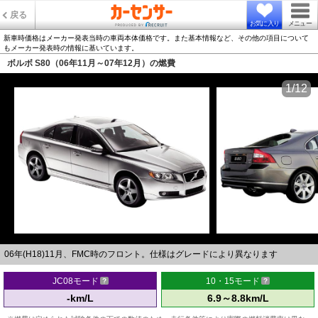
戻る
お気に入り
メニュー
新車時価格はメーカー発表当時の車両本体価格です。また基本情報など、その他の項目について
もメーカー発表時の情報に基いています。
ボルボ S80（06年11月～07年12月）の燃費
1/12
06年(H18)11月、FMC時のフロント。仕様はグレードにより異なります
JC08モード
10・15モード
-km/L
6.9～8.8km/L