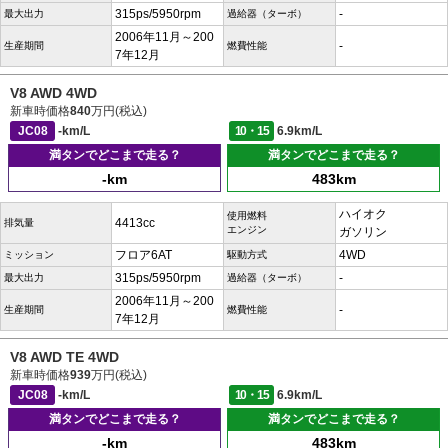
315ps/5950rpm
-
最大出力
過給器（ターボ）
2006年11月～200
-
生産期間
燃費性能
7年12月
V8 AWD 4WD
新車時価格
840
万円(税込)
JC08
-km/L
10・15
6.9km/L
満タンでどこまで走る？
満タンでどこまで走る？
-km
483km
ハイオク
使用燃料
4413cc
排気量
エンジン
ガソリン
フロア6AT
4WD
ミッション
駆動方式
315ps/5950rpm
-
最大出力
過給器（ターボ）
2006年11月～200
-
生産期間
燃費性能
7年12月
V8 AWD TE 4WD
新車時価格
939
万円(税込)
JC08
-km/L
10・15
6.9km/L
満タンでどこまで走る？
満タンでどこまで走る？
-km
483km