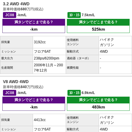
3.2 AWD 4WD
新車時価格
680
万円(税込)
JC08
-km/L
10・15
7.5km/L
満タンでどこまで走る？
満タンでどこまで走る？
-km
525km
ハイオク
使用燃料
3192cc
排気量
エンジン
ガソリン
フロア6AT
4WD
ミッション
駆動方式
238ps/6200rpm
-
最大出力
過給器（ターボ）
2006年11月～200
-
生産期間
燃費性能
7年12月
V8 AWD 4WD
新車時価格
840
万円(税込)
JC08
-km/L
10・15
6.9km/L
満タンでどこまで走る？
満タンでどこまで走る？
-km
483km
ハイオク
使用燃料
4413cc
排気量
エンジン
ガソリン
フロア6AT
4WD
ミッション
駆動方式