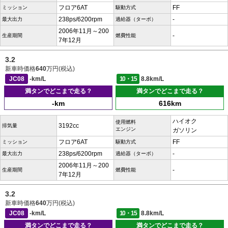
フロア6AT
FF
ミッション
駆動方式
238ps/6200rpm
-
最大出力
過給器（ターボ）
2006年11月～200
-
生産期間
燃費性能
7年12月
3.2
新車時価格
640
万円(税込)
JC08
-km/L
10・15
8.8km/L
満タンでどこまで走る？
満タンでどこまで走る？
-km
616km
ハイオク
使用燃料
3192cc
排気量
エンジン
ガソリン
フロア6AT
FF
ミッション
駆動方式
238ps/6200rpm
-
最大出力
過給器（ターボ）
2006年11月～200
-
生産期間
燃費性能
7年12月
3.2
新車時価格
640
万円(税込)
JC08
-km/L
10・15
8.8km/L
満タンでどこまで走る？
満タンでどこまで走る？