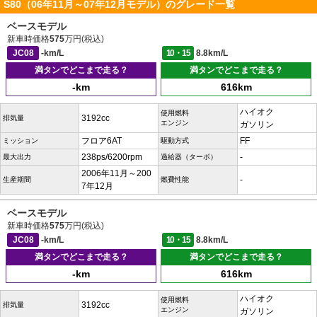
S80（06年11月～07年12月モデル）のグレード一覧
ベースモデル
新車時価格
575
万円(税込)
JC08
-km/L
10・15
8.8km/L
満タンでどこまで走る？
満タンでどこまで走る？
-km
616km
ハイオク
使用燃料
3192cc
排気量
エンジン
ガソリン
フロア6AT
FF
ミッション
駆動方式
238ps/6200rpm
-
最大出力
過給器（ターボ）
2006年11月～200
-
生産期間
燃費性能
7年12月
ベースモデル
新車時価格
575
万円(税込)
JC08
-km/L
10・15
8.8km/L
満タンでどこまで走る？
満タンでどこまで走る？
-km
616km
ハイオク
使用燃料
3192cc
排気量
エンジン
ガソリン