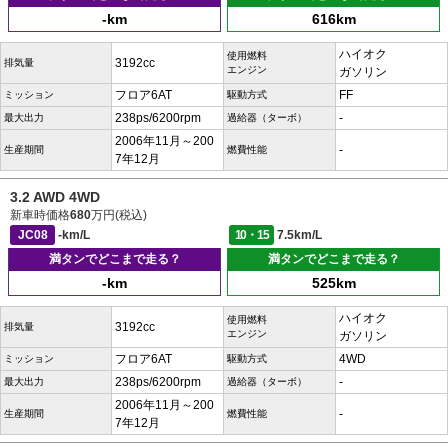
-km
616km
ハイオク
使用燃料
3192cc
排気量
エンジン
ガソリン
フロア6AT
FF
ミッション
駆動方式
238ps/6200rpm
-
最大出力
過給器（ターボ）
2006年11月～200
-
生産期間
燃費性能
7年12月
3.2 AWD 4WD
新車時価格
680
万円(税込)
JC08
-km/L
10・15
7.5km/L
満タンでどこまで走る？
満タンでどこまで走る？
-km
525km
ハイオク
使用燃料
3192cc
排気量
エンジン
ガソリン
フロア6AT
4WD
ミッション
駆動方式
238ps/6200rpm
-
最大出力
過給器（ターボ）
2006年11月～200
-
生産期間
燃費性能
7年12月