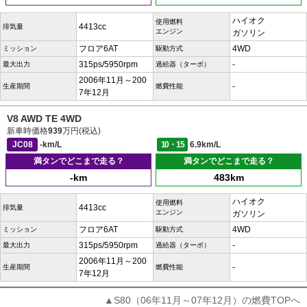
ハイオク
使用燃料
4413cc
排気量
エンジン
ガソリン
フロア6AT
4WD
ミッション
駆動方式
315ps/5950rpm
-
最大出力
過給器（ターボ）
2006年11月～200
-
生産期間
燃費性能
7年12月
V8 AWD TE 4WD
新車時価格
939
万円(税込)
JC08
-km/L
10・15
6.9km/L
満タンでどこまで走る？
満タンでどこまで走る？
-km
483km
ハイオク
使用燃料
4413cc
排気量
エンジン
ガソリン
フロア6AT
4WD
ミッション
駆動方式
315ps/5950rpm
-
最大出力
過給器（ターボ）
2006年11月～200
-
生産期間
燃費性能
7年12月
▲S80（06年11月～07年12月）の燃費TOPへ