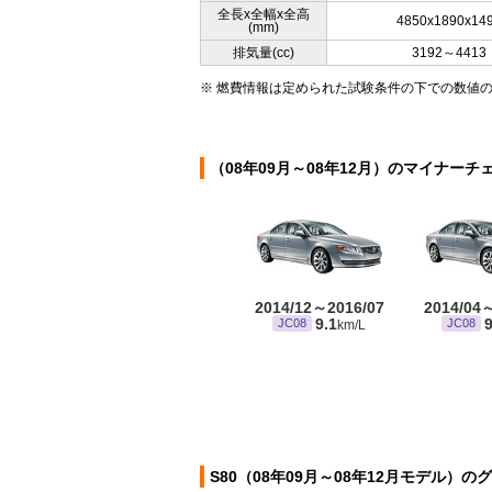
全長x全幅x全高
4850x1890x14
(mm)
排気量(cc)
3192～4413
※ 燃費情報は定められた試験条件の下での数値
（08年09月～08年12月）のマイナーチ
2014/12～2016/07
2014/04
9.1
9
JC08
JC08
km/L
S80（08年09月～08年12月モデル）の