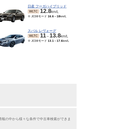
日産 フーガハイブリッド
12.8
WLTC
km/L
※ JC08モード
16.6
～
18
km/L
スバル レヴォーグ
11
13.8
WLTC
～
km/L
※ JC08モード
13.1
～
17.6
km/L
車情報の中から様々な条件で中古車検索ができま