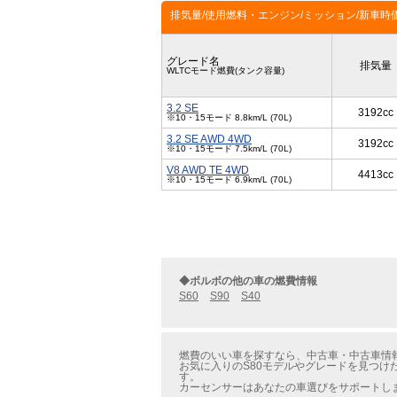
排気量/使用燃料・エンジン/ミッション/新車時
グレード名
排気量
WLTCモード燃費(タンク容量)
3.2 SE
3192cc
※10・15モード 8.8km/L (70L)
3.2 SE AWD 4WD
3192cc
※10・15モード 7.5km/L (70L)
V8 AWD TE 4WD
4413cc
※10・15モード 6.9km/L (70L)
◆ボルボの他の車の燃費情報
S60
S90
S40
燃費のいい車を探すなら、中古車・中古車情報の
お気に入りのS80モデルやグレードを見つけ
す。
カーセンサーはあなたの車選びをサポートし