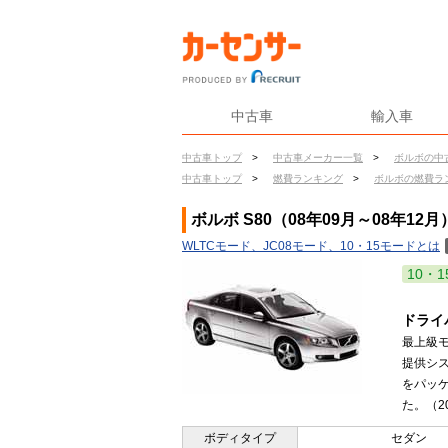
中古車
輸入車
中古車トップ
>
中古車メーカー一覧
>
ボルボの中
中古車トップ
>
燃費ランキング
>
ボルボの燃費ラ
ボルボ S80（08年09月～08年12
WLTCモード、JC08モード、10・15モードとは
10・1
ドライ
最上級
提供シ
をパッケ
た。（20
ボディタイプ
セダン