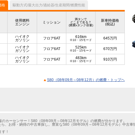
価格
駆動方式/最大出力/過給器/生産期間/燃費性能
満タンで
使用燃料
新車時価格
ミッション
どこまで走る？
エンジン
(税込)
(燃費xタンク容量)
ハイオク
616km
フロア6AT
645
万円
ガソリン
※10・15モード
ハイオク
525km
フロア6AT
670
万円
ガソリン
※10・15モード
ハイオク
483km
フロア6AT
910
万円
ガソリン
※10・15モード
S80（08年09月～08年12月）の燃費・トップヘ
カーセンサー！S80（08年09月～08年12月モデル）の燃費が分かります。
たら、お得・納得の中古車探し。豊富なS80（08年09月～08年12月モデル）中古
ます！