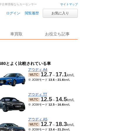
車・中古車情報ならカーセンサー
サイトマップ
ログイン
閲覧履歴
お気に入り
車買取
お役立ち記事
S80とよく比較されている車
アウディ A4
12.7
17.1
WLTC
～
km/L
※ JC08モード
13.6
～
21.6
km/L
アウディ TT
12.5
14.5
WLTC
～
km/L
※ JC08モード
12.5
～
16.6
km/L
アウディ A5
12.7
18.3
WLTC
～
km/L
※ JC08モード
13.4
～
21.2
km/L