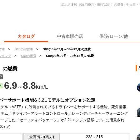
ボルボ S80（08年09月～08年12月）の燃費 | 中古
カタログ
中古車販売店
保険/ローン/他
古車
>
S80の中古車
>
S80(08年09月～08年12月)の燃費
ンキング
>
S80の燃費
>
S80(08年09月～08年12月)の燃費
月）の燃費
？
6.9
8.8
5
～
km/L
バーサポート機能を3.2Lモデルにオプション設定
モデル（V8TE）に装備されているドライバーをサポートする機能、死角情報
ステム／ドライバーアラートコントロール／レーンデパーチャーウォーニング
ージした「セーフティパッケージ」が3.2Lエンジン搭載モデルに用意され
08.9）
最高出力(馬力)
238～315