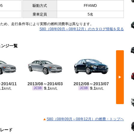
95
駆動方式
FF/4WD
乗車定員
5名
のため、走行条件等により実際の燃料消費率は異なります。
S80（08年09月～08年12月）のカタログ情報を見る
ェンジ一覧
▶
～2014/11
2013/08～2014/03
2012/08～2013/07
2011/
.1
9.1
9.1
JC08
JC08
JC0
km/L
km/L
km/L
※ 10・
S80（08年09月～08年12月）の燃費・トップヘ
グレード