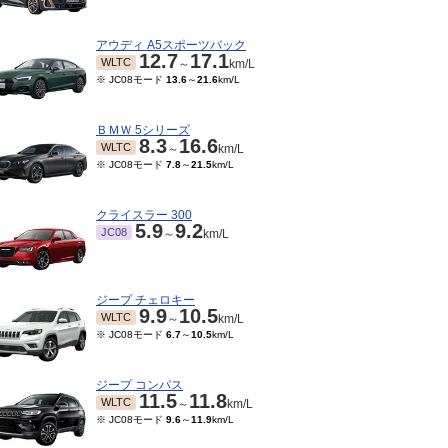
アウディ A5スポーツバック
12.7
17.1
WLTC
～
km/L
※ JC08モード
13.6
～
21.6
km/L
ＢＭＷ 5シリーズ
8.3
16.6
WLTC
～
km/L
※ JC08モード
7.8
～
21.5
km/L
クライスラー 300
5.9
9.2
JC08
～
km/L
10～2012/07
2011/02～2011/09
2010/07～2011/01
200
※ 10・
9.1
9.1
12
9.1
8
JC08
JC08
km/L
～
km/L
km/L
ジープ チェロキー
9.9
10.5
15モード
9.7
km/L
※ 10・15モード
9.7
～
※ 10・15モード
9.5
～
9.7
km/L
WLTC
～
km/L
12.2
km/L
※ JC08モード
6.7
～
10.5
km/L
ジープ コンパス
11.5
11.8
WLTC
～
km/L
※ JC08モード
9.6
～
11.9
km/L