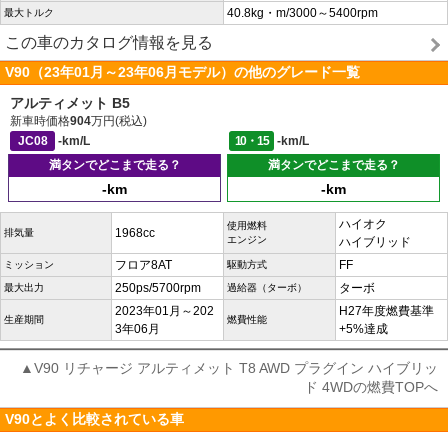
40.8kg・m/3000～5400rpm
最大トルク
この車のカタログ情報を見る
V90（23年01月～23年06月モデル）の他のグレード一覧
アルティメット B5
新車時価格
904
万円(税込)
JC08
-km/L
10・15
-km/L
満タンでどこまで走る？
満タンでどこまで走る？
-km
-km
ハイオク
使用燃料
1968cc
排気量
エンジン
ハイブリッド
フロア8AT
FF
ミッション
駆動方式
250ps/5700rpm
ターボ
最大出力
過給器（ターボ）
2023年01月～202
H27年度燃費基準
生産期間
燃費性能
3年06月
+5%達成
▲V90 リチャージ アルティメット T8 AWD プラグイン ハイブリッ
ド 4WDの燃費TOPへ
V90とよく比較されている車