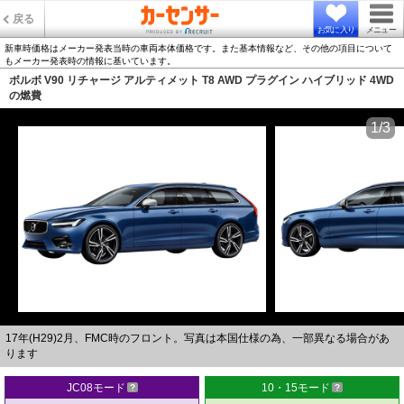
戻る
お気に入り
メニュー
新車時価格はメーカー発表当時の車両本体価格です。また基本情報など、その他の項目について
もメーカー発表時の情報に基いています。
ボルボ V90 リチャージ アルティメット T8 AWD プラグイン ハイブリッド 4WD
の燃費
1/3
17年(H29)2月、FMC時のフロント。写真は本国仕様の為、一部異なる場合があ
ります
JC08モード
10・15モード