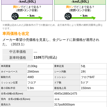
-km/L(60L)
-km/L(60L)
満タン
でどこまで走る？
満タン
でどこまで走る？
（燃費×タンク容量）
（燃費×タンク容量）
-
-
km
km
※燃費は定められた試験条件の下での数値のため、走行条件等により実際の燃料消費率は異な
ります。
車両価格を改定
メーカー希望小売価格を見直し、全グレードに新価格が適用され
た。（2023.1）
中古車価格
---
1109
万円(税込)
新車時価格
2130kg
5名
車両重量
乗車定員
2940mm
2列
ホイールベース
シート列数
4WD
フロア8AT
駆動方式
ミッション
フロア
5ドア
ミッション位置
ドア数
5.9m
150mm
最小回転半径
最低地上高
4945x1880x1475
全長x全幅x全高(mm)
-x-x-
室内 全長x全幅x全高(mm)
317ps/6000rpm
最高出力