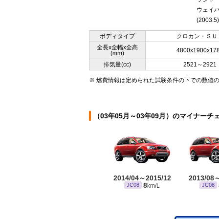
ウェイ
(2003.5)
ボディタイプ
クロカン・ＳＵ
全長x全幅x全高
4800x1900x17
(mm)
排気量(cc)
2521～2921
※ 燃費情報は定められた試験条件の下での数値
（03年05月～03年09月）のマイナーチ
2014/04～2015/12
2013/08
8
JC08
JC08
km/L