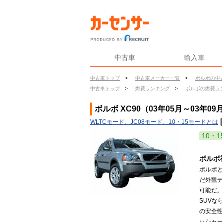
中古車
輸入車
中古車トップ
>
中古車メーカー一覧
>
ボルボの中
中古車トップ
>
燃費ランキング
>
ボルボの燃費ラ
ボルボ XC90（03年05月～03年0
WLTCモード、JC08モード、10・15モードとは
10・1
ボルボ
ボルボ
だ外観
可能だ
SUV
の安全性
ッシャー