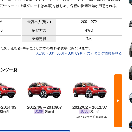
パワーシート(上級グレードは本革)をはじめ、各種の快適装備が用意される。
Ｖ
最高出力(馬力)
209～272
80
駆動方式
4WD
乗車定員
7名
のため、走行条件等により実際の燃料消費率は異なります。
XC90（03年05月～03年09月）のカタログ情報を見る
ェンジ一覧
▶
～2014/03
2012/08～2013/07
2012/02～2012/07
2010/
8
8
8
JC08
JC08
JC08
km/L
km/L
km/L
※ 10・15モード
8.2
km/L
※ 10・15