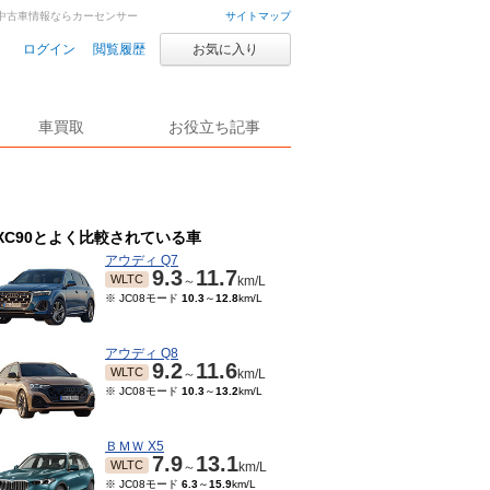
古車・中古車情報ならカーセンサー
サイトマップ
ログイン
閲覧履歴
お気に入り
車買取
お役立ち記事
XC90とよく比較されている車
アウディ Q7
9.3
11.7
WLTC
～
km/L
※ JC08モード
10.3
～
12.8
km/L
アウディ Q8
9.2
11.6
WLTC
～
km/L
※ JC08モード
10.3
～
13.2
km/L
ＢＭＷ X5
7.9
13.1
WLTC
～
km/L
※ JC08モード
6.3
～
15.9
km/L