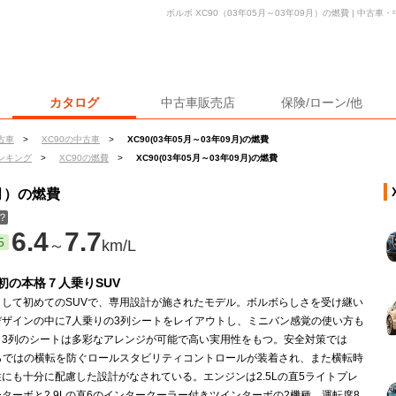
ボルボ XC90（03年05月～03年09月）の燃費 | 中
カタログ
中古車販売店
保険/ローン/他
古車
>
XC90の中古車
>
XC90(03年05月～03年09月)の燃費
ンキング
>
XC90の燃費
>
XC90(03年05月～03年09月)の燃費
9月）の燃費
？
6.4
7.7
5
～
km/L
初の本格７人乗りSUV
として初めてのSUVで、専用設計が施されたモデル。ボルボらしさを受け継い
デザインの中に7人乗りの3列シートをレイアウトし、ミニバン感覚の使い方も
。3列のシートは多彩なアレンジが可能で高い実用性をもつ。安全対策では
ならではの横転を防ぐロールスタビリティコントロールが装着され、また横転時
にも十分に配慮した設計がなされている。エンジンは2.5Lの直5ライトプレ
ターボと2.9Lの直6のインタークーラー付きツインターボの2機種。運転席8