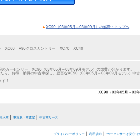
XC90（03年05月～03年09月）の燃費・トップヘ
ー
XC60
V90クロスカントリー
XC70
XC40
カーセンサー！XC90（03年05月～03年09月モデル）の燃費が分かります。
たら、お得・納得の中古車探し。豊富なXC90（03年05月～03年09月モデル）
ます！
XC90（03年05月～0
輸入車
車買取・車査定
中古車リース
プライバシーポリシー
利用規約
“カーセンサーは安心”そ