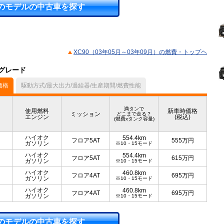
のモデルの中古車を探す
XC90（03年05月～03年09月）の燃費・トップヘ
のグレード
価格
駆動方式/最大出力/過給器/生産期間/燃費性能
満タンで
使用燃料
新車時価格
ミッション
どこまで走る？
エンジン
(税込)
(燃費xタンク容量)
ハイオク
554.4km
フロア5AT
555
万円
ガソリン
※10・15モード
ハイオク
554.4km
フロア5AT
615
万円
ガソリン
※10・15モード
ハイオク
460.8km
フロア4AT
695
万円
ガソリン
※10・15モード
ハイオク
460.8km
フロア4AT
695
万円
ガソリン
※10・15モード
のモデルの中古車を探す