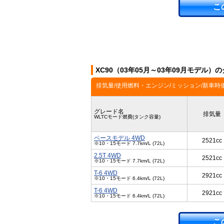
こ
XC90（03年05月～03年09月モデル）
排気量/使用燃料・エンジン/ミッション/新車時
グレード名
排気量
WLTCモード燃費(タンク容量)
ベースモデル 4WD
2521cc
※10・15モード 7.7km/L (72L)
2.5T 4WD
2521cc
※10・15モード 7.7km/L (72L)
T-6 4WD
2921cc
※10・15モード 6.4km/L (72L)
T-6 4WD
2921cc
※10・15モード 6.4km/L (72L)
こ