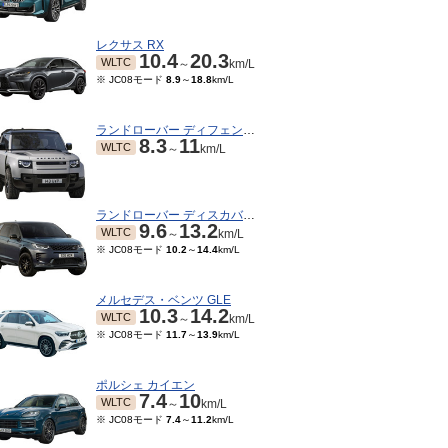
レクサス RX
10.4
20.3
WLTC
～
km/L
※ JC08モード
8.9
～
18.8
km/L
ランドローバー ディフェンダー
8.3
11
WLTC
～
km/L
ランドローバー ディスカバリースポーツ
9.6
13.2
WLTC
～
km/L
※ JC08モード
10.2
～
14.4
km/L
メルセデス・ベンツ GLE
10.3
14.2
WLTC
～
km/L
※ JC08モード
11.7
～
13.9
km/L
07～2012/01
2010/02～2010/06
2009/07～2010/01
200
※ 10・15モード
7.8
km/L
※ 10・15モード
7.8
km/L
※ 10・
6.8
8
～
km/L
ポルシェ カイエン
7.4
10
モード
6.4
～
8.2
km/L
WLTC
～
km/L
※ JC08モード
7.4
～
11.2
km/L