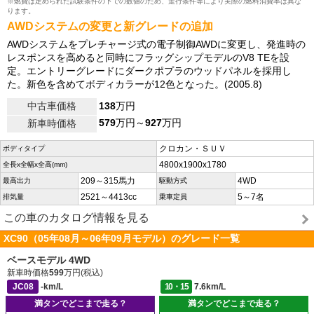
※燃費は定められた試験条件の下での数値のため、走行条件等により実際の燃料消費率は異な
ります。
AWDシステムの変更と新グレードの追加
AWDシステムをプレチャージ式の電子制御AWDに変更し、発進時の
レスポンスを高めると同時にフラッグシップモデルのV8 TEを設
定。エントリーグレードにダークポプラのウッドパネルを採用し
た。新色を含めてボディカラーが12色となった。(2005.8)
中古車価格
138
万円
579
万円～
927
万円
新車時価格
クロカン・ＳＵＶ
ボディタイプ
4800x1900x1780
全長x全幅x全高(mm)
209～315馬力
4WD
最高出力
駆動方式
2521～4413cc
5～7名
排気量
乗車定員
この車のカタログ情報を見る
XC90（05年08月～06年09月モデル）のグレード一覧
ベースモデル 4WD
新車時価格
599
万円(税込)
JC08
-km/L
10・15
7.6km/L
満タンでどこまで走る？
満タンでどこまで走る？