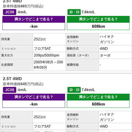
2.5T 4WD
新車時価格
665
万円(税込)
JC08
-km/L
10・15
7.6km/L
満タンでどこまで走る？
満タンでどこまで走る？
-km
608km
ハイオク
使用燃料
2521cc
排気量
エンジン
ガソリン
フロア5AT
4WD
ミッション
駆動方式
209ps/5000rpm
ターボ
最大出力
過給器（ターボ）
2005年08月～200
-
生産期間
燃費性能
6年09月
2.5T 4WD
新車時価格
645
万円(税込)
JC08
-km/L
10・15
7.6km/L
満タンでどこまで走る？
満タンでどこまで走る？
-km
608km
ハイオク
使用燃料
2521cc
排気量
エンジン
ガソリン
フロア5AT
4WD
ミッション
駆動方式