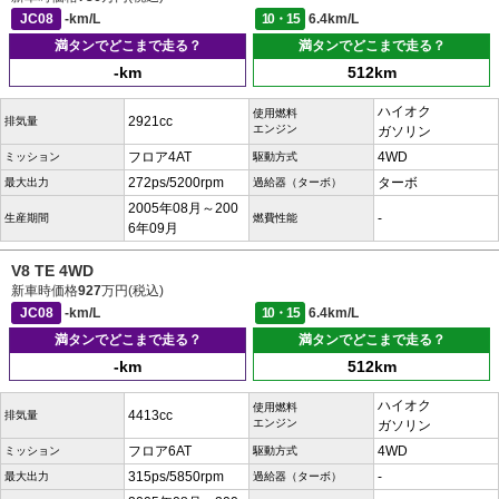
JC08
-km/L
10・15
6.4km/L
満タンでどこまで走る？
満タンでどこまで走る？
-km
512km
ハイオク
使用燃料
2921cc
排気量
エンジン
ガソリン
フロア4AT
4WD
ミッション
駆動方式
272ps/5200rpm
ターボ
最大出力
過給器（ターボ）
2005年08月～200
-
生産期間
燃費性能
6年09月
V8 TE 4WD
新車時価格
927
万円(税込)
JC08
-km/L
10・15
6.4km/L
満タンでどこまで走る？
満タンでどこまで走る？
-km
512km
ハイオク
使用燃料
4413cc
排気量
エンジン
ガソリン
フロア6AT
4WD
ミッション
駆動方式
315ps/5850rpm
-
最大出力
過給器（ターボ）