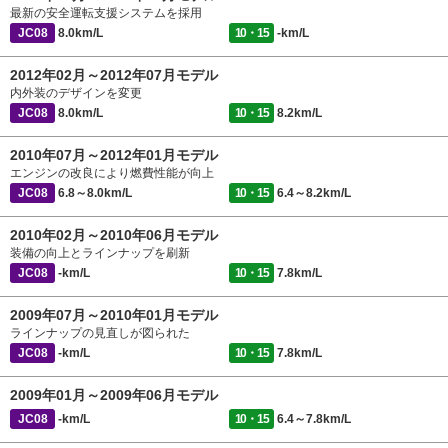
最新の安全運転支援システムを採用
JC08
8.0km/L
10・15
-km/L
2012年02月～2012年07月モデル
内外装のデザインを変更
JC08
8.0km/L
10・15
8.2km/L
2010年07月～2012年01月モデル
エンジンの改良により燃費性能が向上
JC08
6.8～8.0km/L
10・15
6.4～8.2km/L
2010年02月～2010年06月モデル
装備の向上とラインナップを刷新
JC08
-km/L
10・15
7.8km/L
2009年07月～2010年01月モデル
ラインナップの見直しが図られた
JC08
-km/L
10・15
7.8km/L
2009年01月～2009年06月モデル
JC08
-km/L
10・15
6.4～7.8km/L