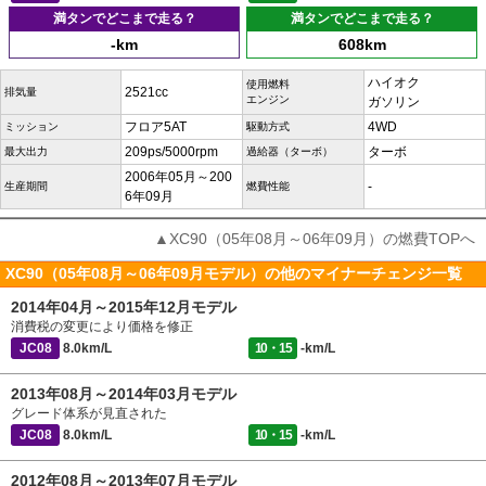
満タンでどこまで走る？
満タンでどこまで走る？
-km
608km
ハイオク
使用燃料
2521cc
排気量
エンジン
ガソリン
フロア5AT
4WD
ミッション
駆動方式
209ps/5000rpm
ターボ
最大出力
過給器（ターボ）
2006年05月～200
-
生産期間
燃費性能
6年09月
▲XC90（05年08月～06年09月）の燃費TOPへ
XC90（05年08月～06年09月モデル）の他のマイナーチェンジ一覧
2014年04月～2015年12月モデル
消費税の変更により価格を修正
JC08
8.0km/L
10・15
-km/L
2013年08月～2014年03月モデル
グレード体系が見直された
JC08
8.0km/L
10・15
-km/L
2012年08月～2013年07月モデル