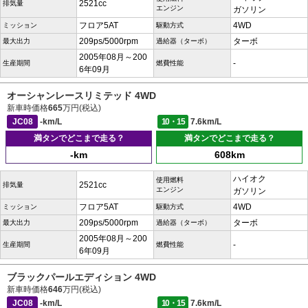
2521cc
排気量
エンジン
ガソリン
フロア5AT
4WD
ミッション
駆動方式
209ps/5000rpm
ターボ
最大出力
過給器（ターボ）
2005年08月～200
-
生産期間
燃費性能
6年09月
オーシャンレースリミテッド 4WD
新車時価格
665
万円(税込)
JC08
-km/L
10・15
7.6km/L
満タンでどこまで走る？
満タンでどこまで走る？
-km
608km
ハイオク
使用燃料
2521cc
排気量
エンジン
ガソリン
フロア5AT
4WD
ミッション
駆動方式
209ps/5000rpm
ターボ
最大出力
過給器（ターボ）
2005年08月～200
-
生産期間
燃費性能
6年09月
ブラックパールエディション 4WD
新車時価格
646
万円(税込)
JC08
-km/L
10・15
7.6km/L