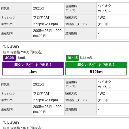
ハイオク
使用燃料
2921cc
排気量
エンジン
ガソリン
フロア4AT
4WD
ミッション
駆動方式
272ps/5200rpm
ターボ
最大出力
過給器（ターボ）
2005年08月～200
-
生産期間
燃費性能
6年09月
T-6 4WD
新車時価格
756
万円(税込)
JC08
-km/L
10・15
6.4km/L
満タンでどこまで走る？
満タンでどこまで走る？
-km
512km
ハイオク
使用燃料
2921cc
排気量
エンジン
ガソリン
フロア4AT
4WD
ミッション
駆動方式
272ps/5200rpm
ターボ
最大出力
過給器（ターボ）
2005年08月～200
-
生産期間
燃費性能
6年09月
T-6 4WD
新車時価格
736
万円(税込)