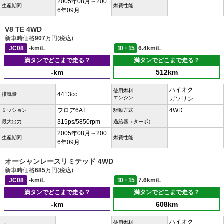
2005年08月～200
-
生産期間
燃費性能
6年09月
V8 TE 4WD
新車時価格
907
万円(税込)
JC08
-km/L
10・15
6.4km/L
満タンでどこまで走る？
満タンでどこまで走る？
-km
512km
ハイオク
使用燃料
4413cc
排気量
エンジン
ガソリン
フロア6AT
4WD
ミッション
駆動方式
315ps/5850rpm
-
最大出力
過給器（ターボ）
2005年08月～200
-
生産期間
燃費性能
6年09月
オーシャンレースリミテッド 4WD
新車時価格
685
万円(税込)
JC08
-km/L
10・15
7.6km/L
満タンでどこまで走る？
満タンでどこまで走る？
-km
608km
ハイオク
使用燃料