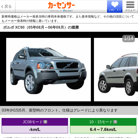
戻る
お気に入り
メニュー
新車時価格はメーカー発表当時の車両本体価格です。また基本情報など、その他の項目について
もメーカー発表時の情報に基いています。
ボルボ XC90（05年08月～06年09月）の燃費
1/14
03年(H15)5月、新型時のフロント。仕様はグレードにより異なります
JC08モード
10・15モード
-km/L
6.4～7.6km/L