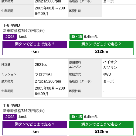
209ps/5000rpm
ターボ
最大出力
過給器（ターボ）
2005年08月～200
-
生産期間
燃費性能
6年09月
T-6 4WD
新車時価格
756
万円(税込)
JC08
-km/L
10・15
6.4km/L
満タンでどこまで走る？
満タンでどこまで走る？
-km
512km
ハイオク
使用燃料
2921cc
排気量
エンジン
ガソリン
フロア4AT
4WD
ミッション
駆動方式
272ps/5200rpm
ターボ
最大出力
過給器（ターボ）
2005年08月～200
-
生産期間
燃費性能
6年09月
T-6 4WD
新車時価格
736
万円(税込)
JC08
-km/L
10・15
6.4km/L
満タンでどこまで走る？
満タンでどこまで走る？
-km
512km