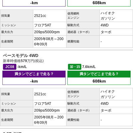
-km
608km
ハイオク
使用燃料
2521cc
排気量
エンジン
ガソリン
フロア5AT
4WD
ミッション
駆動方式
209ps/5000rpm
ターボ
最大出力
過給器（ターボ）
2005年08月～200
-
生産期間
燃費性能
6年09月
ベースモデル 4WD
新車時価格
579
万円(税込)
JC08
-km/L
10・15
7.6km/L
満タンでどこまで走る？
満タンでどこまで走る？
-km
608km
ハイオク
使用燃料
2521cc
排気量
エンジン
ガソリン
フロア5AT
4WD
ミッション
駆動方式
209ps/5000rpm
ターボ
最大出力
過給器（ターボ）
2005年08月～200
-
生産期間
燃費性能
6年09月