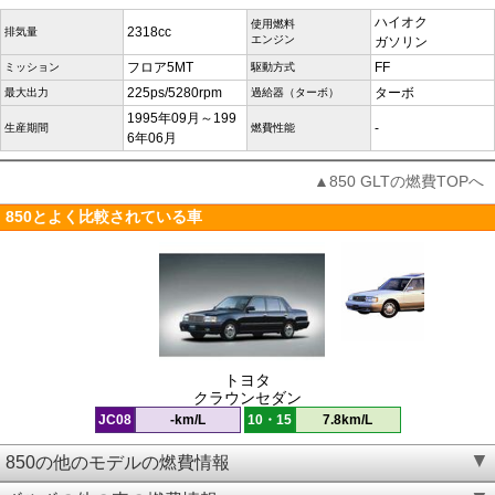
ハイオク
使用燃料
2318cc
排気量
エンジン
ガソリン
フロア5MT
FF
ミッション
駆動方式
225ps/5280rpm
ターボ
最大出力
過給器（ターボ）
1995年09月～199
-
生産期間
燃費性能
6年06月
▲850 GLTの燃費TOPへ
850とよく比較されている車
トヨタ
クラウンセダン
JC08
-km/L
10・15
7.8km/L
850の他のモデルの燃費情報