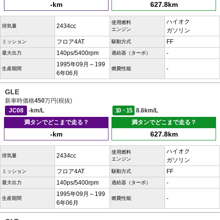
-km
627.8km
ハイオク
使用燃料
2434cc
排気量
エンジン
ガソリン
フロア4AT
FF
ミッション
駆動方式
140ps/5400rpm
-
最大出力
過給器（ターボ）
1995年09月～199
-
生産期間
燃費性能
6年06月
GLE
新車時価格
450
万円(税抜)
JC08
-km/L
10・15
8.6km/L
満タンでどこまで走る？
満タンでどこまで走る？
-km
627.8km
ハイオク
使用燃料
2434cc
排気量
エンジン
ガソリン
フロア4AT
FF
ミッション
駆動方式
140ps/5400rpm
-
最大出力
過給器（ターボ）
1995年09月～199
-
生産期間
燃費性能
6年06月