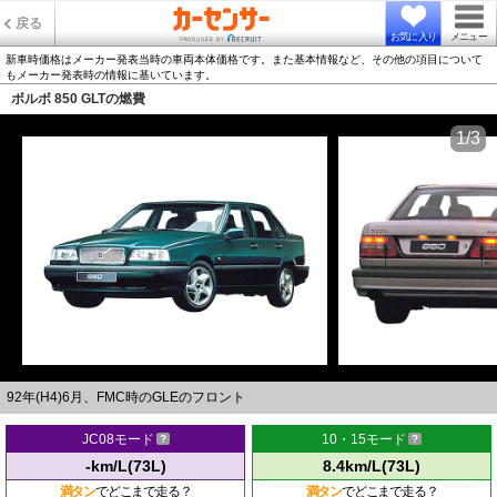
戻る
お気に入り
メニュー
新車時価格はメーカー発表当時の車両本体価格です。また基本情報など、その他の項目について
もメーカー発表時の情報に基いています。
ボルボ 850 GLTの燃費
1/3
92年(H4)6月、FMC時のGLEのフロント
JC08モード
10・15モード
-km/L(73L)
8.4km/L(73L)
満タン
でどこまで走る？
満タン
でどこまで走る？