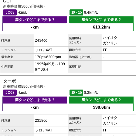
GLT
新車時価格
500
万円(税抜)
JC08
-km/L
10・15
8.4km/L
満タンでどこまで走る？
満タンでどこまで走る？
-km
613.2km
ハイオク
使用燃料
2434cc
排気量
エンジン
ガソリン
フロア4AT
FF
ミッション
駆動方式
170ps/6200rpm
-
最大出力
過給器（ターボ）
1995年09月～199
-
生産期間
燃費性能
6年06月
ターボ
新車時価格
550
万円(税抜)
JC08
-km/L
10・15
8.2km/L
満タンでどこまで走る？
満タンでどこまで走る？
-km
598.6km
ハイオク
使用燃料
2318cc
排気量
エンジン
ガソリン
フロア4AT
FF
ミッション
駆動方式