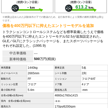
（燃費×タンク容量）
（燃費×タンク容量）
-
613.2
km
km
※燃費は定められた試験条件の下での数値のため、走行条件等により実際の燃料消費率は異な
ります。
価格を400万円以下に抑えたエントリーモデルを追加
トラクションコントロールシステムなどを標準装備したうえで価格
を400万円以下に抑えたエントリーモデルS2.5が追加設定された。
GLE／GLTにクラシックパッケージを、またスポーツパッケージを
それぞれ設定した。(1995.9)
中古車価格
---
500
万円(税抜)
新車時価格
1440kg
5名
車両重量
乗車定員
2665mm
2列
ホイールベース
シート列数
FF
フロア4AT
駆動方式
ミッション
フロア
4ドア
ミッション位置
ドア数
5.4m
-mm
最小回転半径
最低地上高
4660x1760x1415
全長x全幅x全高(mm)
-x-x-
室内 全長x全幅x全高(mm)
170ps/6200rpm
最高出力