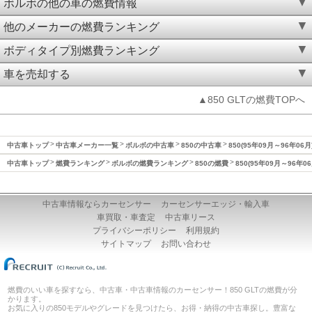
ボルボの他の車の燃費情報
他のメーカーの燃費ランキング
ボディタイプ別燃費ランキング
車を売却する
▲850 GLTの燃費TOPへ
中古車トップ
中古車メーカー一覧
ボルボの中古車
850の中古車
850(95年09月～96年06
中古車トップ
燃費ランキング
ボルボの燃費ランキング
850の燃費
850(95年09月～96年0
中古車情報ならカーセンサー
カーセンサーエッジ・輸入車
車買取・車査定
中古車リース
プライバシーポリシー
利用規約
サイトマップ
お問い合わせ
燃費のいい車を探すなら、中古車・中古車情報のカーセンサー！850 GLTの燃費が分
かります。
お気に入りの850モデルやグレードを見つけたら、お得・納得の中古車探し。豊富な