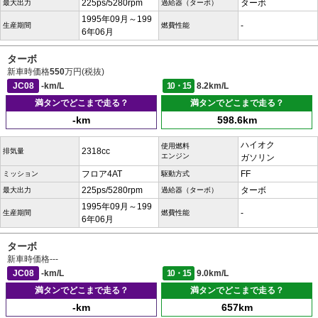
225ps/5280rpm
ターボ
最大出力
過給器（ターボ）
1995年09月～199
-
生産期間
燃費性能
6年06月
ターボ
新車時価格
550
万円(税抜)
JC08
-km/L
10・15
8.2km/L
満タンでどこまで走る？
満タンでどこまで走る？
-km
598.6km
ハイオク
使用燃料
2318cc
排気量
エンジン
ガソリン
フロア4AT
FF
ミッション
駆動方式
225ps/5280rpm
ターボ
最大出力
過給器（ターボ）
1995年09月～199
-
生産期間
燃費性能
6年06月
ターボ
新車時価格
---
JC08
-km/L
10・15
9.0km/L
満タンでどこまで走る？
満タンでどこまで走る？
-km
657km