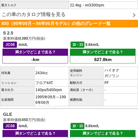
22.4kg・m/3300rpm
最大トルク
この車のカタログ情報を見る
850（95年09月～96年06月モデル）の他のグレード一覧
S 2.5
新車時価格
390
万円(税抜)
JC08
-km/L
10・15
8.6km/L
満タンでどこまで走る？
満タンでどこまで走る？
-km
627.8km
ハイオク
使用燃料
2434cc
排気量
エンジン
ガソリン
フロア4AT
FF
ミッション
駆動方式
140ps/5400rpm
-
最大出力
過給器（ターボ）
1995年09月～199
-
生産期間
燃費性能
6年06月
GLE
新車時価格
450
万円(税抜)
JC08
-km/L
10・15
8.6km/L
満タンでどこまで走る？
満タンでどこまで走る？