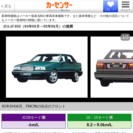
戻る
お気に入り
メニュー
新車時価格はメーカー発表当時の車両本体価格です。また基本情報など、その他の項目について
もメーカー発表時の情報に基いています。
ボルボ 850（94年09月～95年08月）の燃費
1/3
92年(H4)6月、FMC時のGLEのフロント
JC08モード
10・15モード
-km/L
8.2～9.0km/L