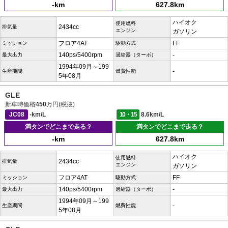
-km
627.8km
ハイオク
使用燃料
2434cc
排気量
エンジン
ガソリン
フロア4AT
FF
ミッション
駆動方式
140ps/5400rpm
-
最大出力
過給器（ターボ）
1994年09月～199
-
生産期間
燃費性能
5年08月
GLE
新車時価格
450
万円(税抜)
JC08
-km/L
10・15
8.6km/L
満タンでどこまで走る？
満タンでどこまで走る？
-km
627.8km
ハイオク
使用燃料
2434cc
排気量
エンジン
ガソリン
フロア4AT
FF
ミッション
駆動方式
140ps/5400rpm
-
最大出力
過給器（ターボ）
1994年09月～199
-
生産期間
燃費性能
5年08月