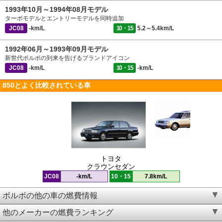
1993年10月～1994年08月モデル
ターボモデルとエントリーモデルを同時追加
JC08
-km/L
10・15
5.2～5.4km/L
1992年06月～1993年09月モデル
新世代ボルボの到来を告げるブランドアイコン
JC08
-km/L
10・15
-km/L
850とよく比較されている車
トヨタ
クラウンセダン
JC08
-km/L
10・15
7.8km/L
ボルボの他の車の燃費情報
他のメーカーの燃費ランキング