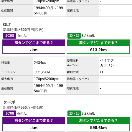
170ps/6200rpm
-
最大出力
過給器（ターボ）
1994年09月～199
-
生産期間
燃費性能
5年08月
GLT
新車時価格
500
万円(税抜)
JC08
-km/L
10・15
8.4km/L
満タンでどこまで走る？
満タンでどこまで走る？
-km
613.2km
ハイオク
使用燃料
2434cc
排気量
エンジン
ガソリン
フロア4AT
FF
ミッション
駆動方式
170ps/6200rpm
-
最大出力
過給器（ターボ）
1994年09月～199
-
生産期間
燃費性能
5年08月
ターボ
新車時価格
550
万円(税抜)
JC08
-km/L
10・15
8.2km/L
満タンでどこまで走る？
満タンでどこまで走る？
-km
598.6km