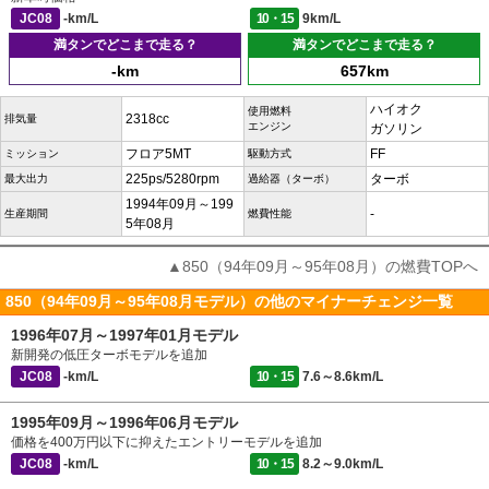
JC08
-km/L
10・15
9km/L
満タンでどこまで走る？
満タンでどこまで走る？
-km
657km
ハイオク
使用燃料
2318cc
排気量
エンジン
ガソリン
フロア5MT
FF
ミッション
駆動方式
225ps/5280rpm
ターボ
最大出力
過給器（ターボ）
1994年09月～199
-
生産期間
燃費性能
5年08月
▲850（94年09月～95年08月）の燃費TOPへ
850（94年09月～95年08月モデル）の他のマイナーチェンジ一覧
1996年07月～1997年01月モデル
新開発の低圧ターボモデルを追加
JC08
-km/L
10・15
7.6～8.6km/L
1995年09月～1996年06月モデル
価格を400万円以下に抑えたエントリーモデルを追加
JC08
-km/L
10・15
8.2～9.0km/L