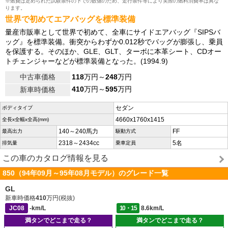
※燃費は定められた試験条件の下での数値のため、走行条件等により実際の燃料消費率は異な
ります。
世界で初めてエアバッグを標準装備
量産市販車として世界で初めて、全車にサイドエアバッグ『SIPSバ
ッグ』を標準装備。衝突からわずか0.012秒でバッグが膨張し、乗員
を保護する。そのほか、GLE、GLT、ターボに本革シート、CDオー
トチェンジャーなどが標準装備となった。(1994.9)
中古車価格
118
万円～
248
万円
410
万円～
595
万円
新車時価格
セダン
ボディタイプ
4660x1760x1415
全長x全幅x全高(mm)
140～240馬力
FF
最高出力
駆動方式
2318～2434cc
5名
排気量
乗車定員
この車のカタログ情報を見る
850（94年09月～95年08月モデル）のグレード一覧
GL
新車時価格
410
万円(税抜)
JC08
-km/L
10・15
8.6km/L
満タンでどこまで走る？
満タンでどこまで走る？