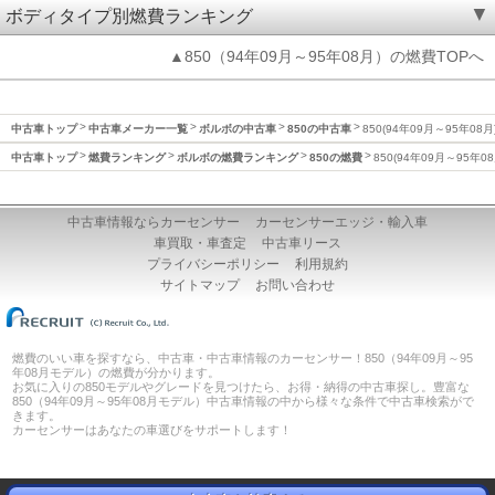
ボディタイプ別燃費ランキング
▲850（94年09月～95年08月）の燃費TOPへ
中古車トップ
中古車メーカー一覧
ボルボの中古車
850の中古車
850(94年09月～95年08
中古車トップ
燃費ランキング
ボルボの燃費ランキング
850の燃費
850(94年09月～95年0
中古車情報ならカーセンサー
カーセンサーエッジ・輸入車
車買取・車査定
中古車リース
プライバシーポリシー
利用規約
サイトマップ
お問い合わせ
燃費のいい車を探すなら、中古車・中古車情報のカーセンサー！850（94年09月～95
年08月モデル）の燃費が分かります。
お気に入りの850モデルやグレードを見つけたら、お得・納得の中古車探し。豊富な
850（94年09月～95年08月モデル）中古車情報の中から様々な条件で中古車検索がで
きます。
カーセンサーはあなたの車選びをサポートします！