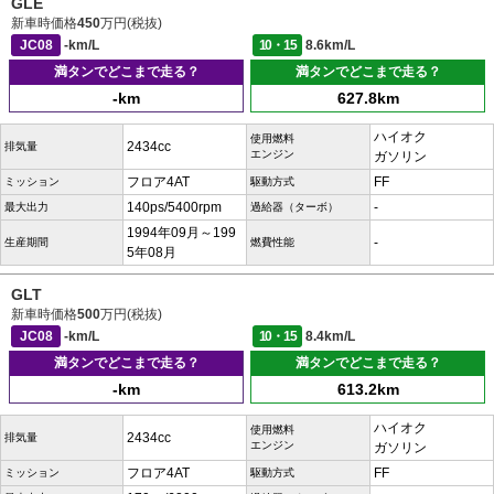
GLE
新車時価格
450
万円(税抜)
JC08
-km/L
10・15
8.6km/L
満タンでどこまで走る？
満タンでどこまで走る？
-km
627.8km
ハイオク
使用燃料
2434cc
排気量
エンジン
ガソリン
フロア4AT
FF
ミッション
駆動方式
140ps/5400rpm
-
最大出力
過給器（ターボ）
1994年09月～199
-
生産期間
燃費性能
5年08月
GLT
新車時価格
500
万円(税抜)
JC08
-km/L
10・15
8.4km/L
満タンでどこまで走る？
満タンでどこまで走る？
-km
613.2km
ハイオク
使用燃料
2434cc
排気量
エンジン
ガソリン
フロア4AT
FF
ミッション
駆動方式