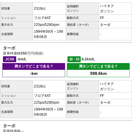
ハイオク
使用燃料
2318cc
排気量
エンジン
ガソリン
フロア4AT
FF
ミッション
駆動方式
225ps/5280rpm
ターボ
最大出力
過給器（ターボ）
1994年09月～199
-
生産期間
燃費性能
5年08月
ターボ
新車時価格
550
万円(税抜)
JC08
-km/L
10・15
8.2km/L
満タンでどこまで走る？
満タンでどこまで走る？
-km
598.6km
ハイオク
使用燃料
2318cc
排気量
エンジン
ガソリン
フロア4AT
FF
ミッション
駆動方式
225ps/5280rpm
ターボ
最大出力
過給器（ターボ）
1994年09月～199
-
生産期間
燃費性能
5年08月
ターボ
新車時価格
---