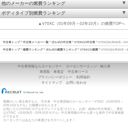
他のメーカーの燃費ランキング
ボディタイプ別燃費ランキング
▲V70XC（01年09月～02年10月）の燃費TOPへ
中古車トップ
中古車メーカー一覧
ボルボの中古車
V70XCの中古車
V70XC(01年09月～0
中古車トップ
燃費ランキング
ボルボの燃費ランキング
V70XCの燃費
V70XC(01年09月～
中古車情報ならカーセンサー
カーセンサーエッジ・輸入車
車買取・車査定
中古車リース
プライバシーポリシー
利用規約
サイトマップ
お問い合わせ
燃費のいい車を探すなら、中古車・中古車情報のカーセンサー！V70XC（01年09月～
02年10月モデル）の燃費が分かります。
お気に入りのV70XCモデルやグレードを見つけたら、お得・納得の中古車探し。豊富
なV70XC（01年09月～02年10月モデル）中古車情報の中から様々な条件で中古車検索
ができます。
カーセンサーはあなたの車選びをサポートします！