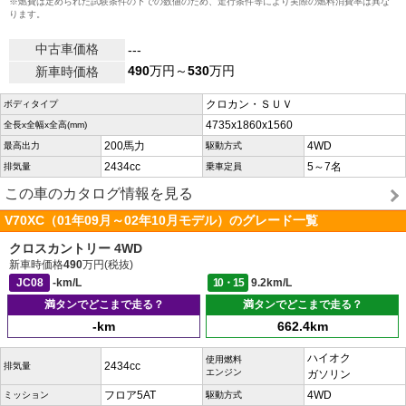
※燃費は定められた試験条件の下での数値のため、走行条件等により実際の燃料消費率は異な
ります。
中古車価格
---
490
万円～
530
万円
新車時価格
クロカン・ＳＵＶ
ボディタイプ
4735x1860x1560
全長x全幅x全高(mm)
200馬力
4WD
最高出力
駆動方式
2434cc
5～7名
排気量
乗車定員
この車のカタログ情報を見る
V70XC（01年09月～02年10月モデル）のグレード一覧
クロスカントリー 4WD
新車時価格
490
万円(税抜)
JC08
-km/L
10・15
9.2km/L
満タンでどこまで走る？
満タンでどこまで走る？
-km
662.4km
ハイオク
使用燃料
2434cc
排気量
エンジン
ガソリン
フロア5AT
4WD
ミッション
駆動方式