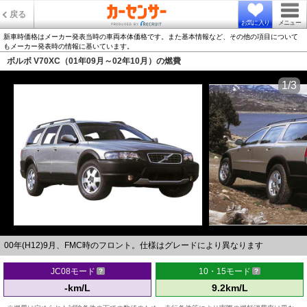
戻る
お気に入り
メニュー
新車時価格はメーカー発表当時の車両本体価格です。また基本情報など、その他の項目について
もメーカー発表時の情報に基いています。
ボルボ V70XC（01年09月～02年10月）の燃費
1/3
00年(H12)9月、FMC時のフロント。仕様はグレードにより異なります
JC08モード
10・15モード
-km/L
9.2km/L