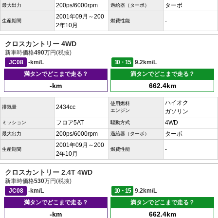
200ps/6000rpm
ターボ
最大出力
過給器（ターボ）
2001年09月～200
-
生産期間
燃費性能
2年10月
クロスカントリー 4WD
新車時価格
490
万円(税抜)
JC08
-km/L
10・15
9.2km/L
満タンでどこまで走る？
満タンでどこまで走る？
-km
662.4km
ハイオク
使用燃料
2434cc
排気量
エンジン
ガソリン
フロア5AT
4WD
ミッション
駆動方式
200ps/6000rpm
ターボ
最大出力
過給器（ターボ）
2001年09月～200
-
生産期間
燃費性能
2年10月
クロスカントリー 2.4T 4WD
新車時価格
530
万円(税抜)
JC08
-km/L
10・15
9.2km/L
満タンでどこまで走る？
満タンでどこまで走る？
-km
662.4km