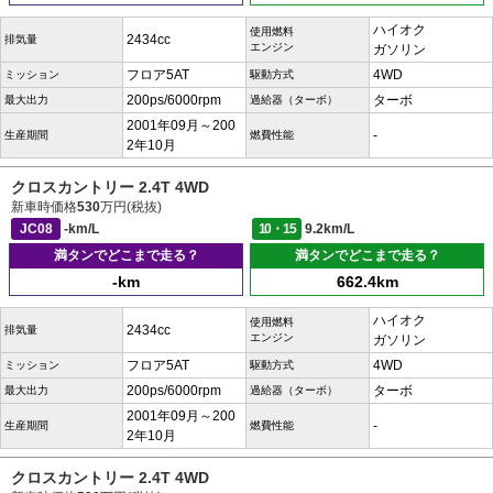
ハイオク
使用燃料
2434cc
排気量
エンジン
ガソリン
フロア5AT
4WD
ミッション
駆動方式
200ps/6000rpm
ターボ
最大出力
過給器（ターボ）
2001年09月～200
-
生産期間
燃費性能
2年10月
クロスカントリー 2.4T 4WD
新車時価格
530
万円(税抜)
JC08
-km/L
10・15
9.2km/L
満タンでどこまで走る？
満タンでどこまで走る？
-km
662.4km
ハイオク
使用燃料
2434cc
排気量
エンジン
ガソリン
フロア5AT
4WD
ミッション
駆動方式
200ps/6000rpm
ターボ
最大出力
過給器（ターボ）
2001年09月～200
-
生産期間
燃費性能
2年10月
クロスカントリー 2.4T 4WD