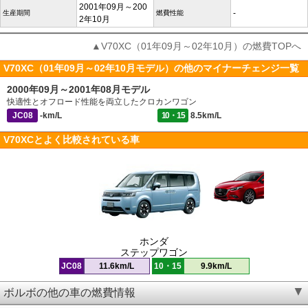
2001年09月～200
-
生産期間
燃費性能
2年10月
▲V70XC（01年09月～02年10月）の燃費TOPへ
V70XC（01年09月～02年10月モデル）の他のマイナーチェンジ一覧
2000年09月～2001年08月モデル
快適性とオフロード性能を両立したクロカンワゴン
JC08
-km/L
10・15
8.5km/L
V70XCとよく比較されている車
ホンダ
ステップワゴン
JC08
11.6km/L
10・15
9.9km/L
ボルボの他の車の燃費情報