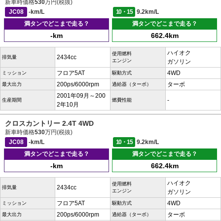
新車時価格
530
万円(税抜)
JC08
-km/L
10・15
9.2km/L
満タンでどこまで走る？
満タンでどこまで走る？
-km
662.4km
ハイオク
使用燃料
2434cc
排気量
エンジン
ガソリン
フロア5AT
4WD
ミッション
駆動方式
200ps/6000rpm
ターボ
最大出力
過給器（ターボ）
2001年09月～200
-
生産期間
燃費性能
2年10月
クロスカントリー 2.4T 4WD
新車時価格
530
万円(税抜)
JC08
-km/L
10・15
9.2km/L
満タンでどこまで走る？
満タンでどこまで走る？
-km
662.4km
ハイオク
使用燃料
2434cc
排気量
エンジン
ガソリン
フロア5AT
4WD
ミッション
駆動方式
200ps/6000rpm
ターボ
最大出力
過給器（ターボ）