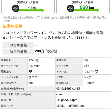
（燃費×タンク容量）
（燃費×タンク容量）
-
660
km
km
※燃費は定められた試験条件の下での数値のため、走行条件等により実際の燃料消費率は異な
ります。
装備を変更
フロント／リアパワーウインドウに挟み込み危険防止機能を装備。
またシリーズ全てにフットレストを採用した。(1997.7)
中古車価格
---
288
万円(税抜)
新車時価格
1240kg
5名
車両重量
乗車定員
2475mm
2列
ホイールベース
シート列数
FF
フロア4AT
駆動方式
ミッション
フロア
5ドア
ミッション位置
ドア数
5m
135mm
最小回転半径
最低地上高
4340x1695x1485
全長x全幅x全高(mm)
-x-x-
室内 全長x全幅x全高(mm)
116ps/5400rpm
最高出力
16.9kg・m/2600rpm
最大トルク