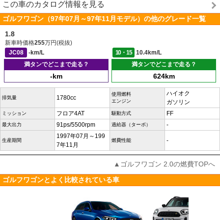
この車のカタログ情報を見る
ゴルフワゴン（97年07月～97年11月モデル）の他のグレード一覧
1.8
新車時価格
255
万円(税抜)
JC08
-km/L
10・15
10.4km/L
満タンでどこまで走る？
満タンでどこまで走る？
-km
624km
ハイオク
使用燃料
1780cc
排気量
エンジン
ガソリン
フロア4AT
FF
ミッション
駆動方式
91ps/5500rpm
-
最大出力
過給器（ターボ）
1997年07月～199
-
生産期間
燃費性能
7年11月
▲ゴルフワゴン 2.0の燃費TOPへ
ゴルフワゴンとよく比較されている車