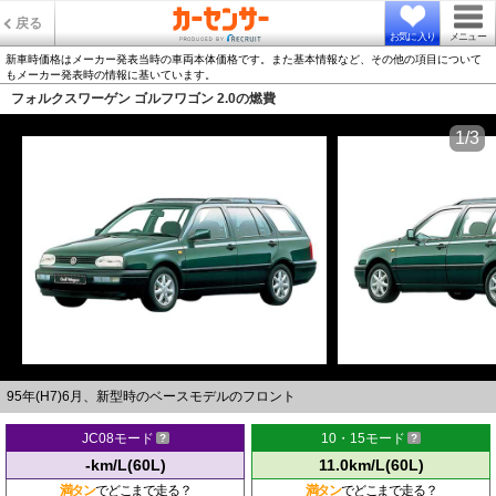
戻る
お気に入り
メニュー
新車時価格はメーカー発表当時の車両本体価格です。また基本情報など、その他の項目について
もメーカー発表時の情報に基いています。
フォルクスワーゲン ゴルフワゴン 2.0の燃費
1/3
95年(H7)6月、新型時のベースモデルのフロント
JC08モード
10・15モード
-km/L(60L)
11.0km/L(60L)
満タン
でどこまで走る？
満タン
でどこまで走る？