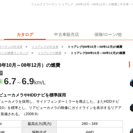
フォルクスワーゲン トゥアレグ（08年10月～08年12月）の燃費 | 中古
カタログ
中古車販売店
保険/ローン/他
ワーゲンの中古車
>
トゥアレグの中古車
>
トゥアレグ(08年10月～08年12月)の燃費
ゲンの燃費ランキング
>
トゥアレグの燃費
>
トゥアレグ(08年10月～08年12月)の燃費
年10月～08年12月）の燃費
？
6.7
6.9
5
～
km/L
ビューカメラやHDDナビを標準採用
ビューカメラを採用し、サイドフェンダーミラーを廃止した。またHDDナビ
510）を標準とし、リアビューカメラの映像にガイドラインを表示するリアア
装備される。（2008.9）
Ｖ
最高出力(馬力)
280～349
0/他
駆動方式
4WD