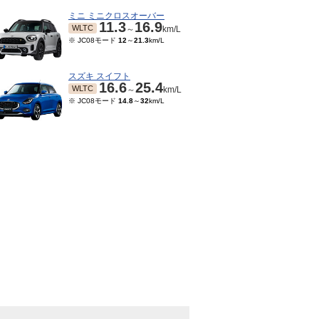
ミニ ミニクロスオーバー
11.3
16.9
WLTC
～
km/L
※ JC08モード
12
～
21.3
km/L
スズキ スイフト
16.6
25.4
WLTC
～
km/L
※ JC08モード
14.8
～
32
km/L