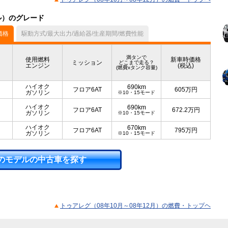
デル）のグレード
価格
駆動方式/最大出力/過給器/生産期間/燃費性能
満タンで
使用燃料
新車時価格
ミッション
どこまで走る？
エンジン
(税込)
(燃費xタンク容量)
ハイオク
690km
フロア6AT
605
万円
ガソリン
※10・15モード
ハイオク
690km
フロア6AT
672.2
万円
ガソリン
※10・15モード
ハイオク
670km
フロア6AT
795
万円
ガソリン
※10・15モード
のモデルの中古車を探す
トゥアレグ（08年10月～08年12月）の燃費・トップヘ