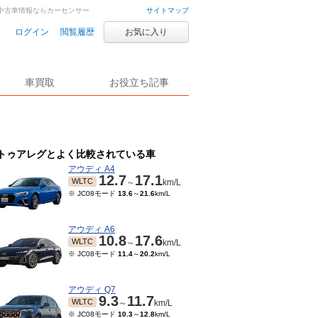
車・中古車情報ならカーセンサー
サイトマップ
ログイン
閲覧履歴
お気に入り
車買取
お役立ち記事
トゥアレグとよく比較されている車
アウディ A4
12.7
17.1
WLTC
～
km/L
※ JC08モード
13.6
～
21.6
km/L
アウディ A6
10.8
17.6
WLTC
～
km/L
※ JC08モード
11.4
～
20.2
km/L
アウディ Q7
9.3
11.7
WLTC
～
km/L
※ JC08モード
10.3
～
12.8
km/L