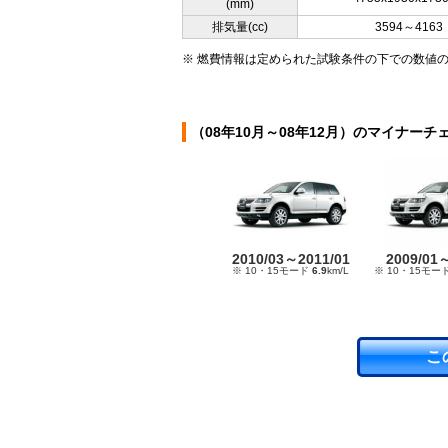
(mm)
排気量(cc)
3594～4163
※ 燃費情報は定められた試験条件の下での数値
（08年10月～08年12月）のマイナーチ
2010/03～2011/01
2009/01
※ 10・15モード
6.9
km/L
※ 10・15モー
こ