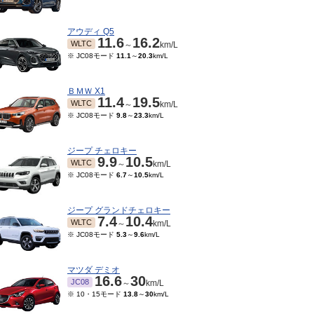
アウディ Q5
11.6
16.2
WLTC
～
km/L
※ JC08モード
11.1
～
20.3
km/L
ＢＭＷ X1
11.4
19.5
WLTC
～
km/L
※ JC08モード
9.8
～
23.3
km/L
ジープ チェロキー
9.9
10.5
WLTC
～
km/L
※ JC08モード
6.7
～
10.5
km/L
01～2007/04
2006/08～2006/12
2004/08～2006/07
200
モード
5.9
～
7.5
km/L
※ 10・15モード
5.9
～
7.5
km/L
※ 10・15モード
5.9
～
7.5
km/L
※ 10・
ジープ グランドチェロキー
7.4
10.4
WLTC
～
km/L
※ JC08モード
5.3
～
9.6
km/L
マツダ デミオ
16.6
30
JC08
～
km/L
※ 10・15モード
13.8
～
30
km/L