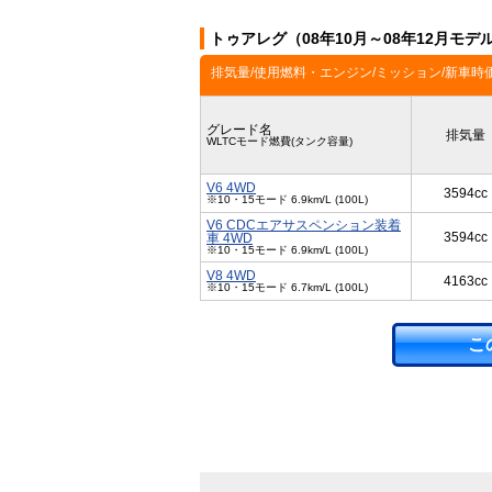
トゥアレグ（08年10月～08年12月モ
排気量/使用燃料・エンジン/ミッション/新車時
グレード名
排気量
WLTCモード燃費(タンク容量)
V6 4WD
3594cc
※10・15モード 6.9km/L (100L)
V6 CDCエアサスペンション装着
3594cc
車 4WD
※10・15モード 6.9km/L (100L)
V8 4WD
4163cc
※10・15モード 6.7km/L (100L)
こ