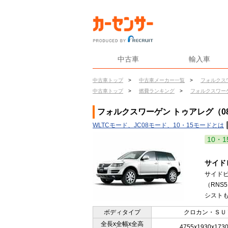
中古車
輸入車
中古車トップ
>
中古車メーカー一覧
>
フォルクス
中古車トップ
>
燃費ランキング
>
フォルクスワー
フォルクスワーゲン トゥアレグ（08
WLTCモード、JC08モード、10・15モードとは
10・1
サイド
サイド
（RNS
シストも
ボディタイプ
クロカン・ＳＵ
全長x全幅x全高
4755x1930x173