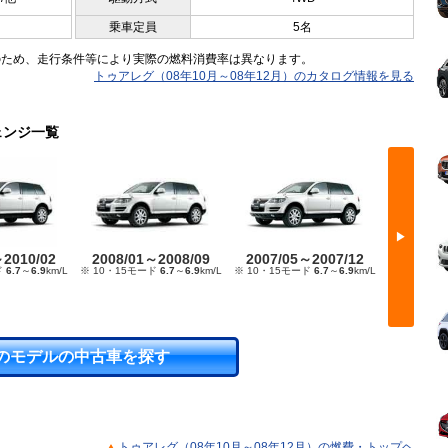
乗車定員
5名
のため、走行条件等により実際の燃料消費率は異なります。
トゥアレグ（08年10月～08年12月）のカタログ情報を見る
ェンジ一覧
▶
～2010/02
2008/01～2008/09
2007/05～2007/12
2007/
ド
6.7
～
6.9
km/L
※ 10・15モード
6.7
～
6.9
km/L
※ 10・15モード
6.7
～
6.9
km/L
※ 10・15
のモデルの中古車を探す
トゥアレグ（08年10月～08年12月）の燃費・トップヘ