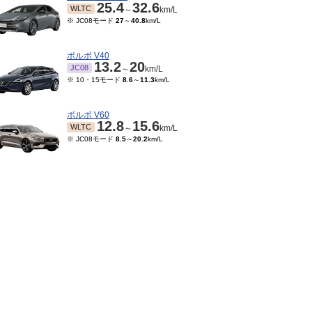
25.4
32.6
WLTC
～
km/L
※ JC08モード
27
～
40.8
km/L
ボルボ V40
13.2
20
JC08
～
km/L
※ 10・15モード
8.6
～
11.3
km/L
ボルボ V60
12.8
15.6
WLTC
～
km/L
※ JC08モード
8.5
～
20.2
km/L