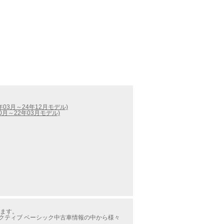
03月～24年12月モデル)
0月～22年03月モデル)
ります。
アクティブ ベーシック中古車情報の中から様々