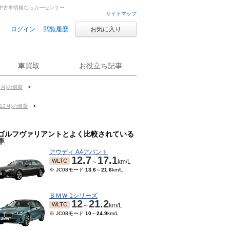
車・中古車情報ならカーセンサー
サイトマップ
ログイン
閲覧履歴
お気に入り
車買取
お役立ち記事
2月)の燃費
>
12月)の燃費
>
ゴルフヴァリアントとよく比較されている
車
アウディ A4アバント
12.7
17.1
WLTC
～
km/L
※ JC08モード
13.6
～
21.6
km/L
ＢＭＷ 1シリーズ
12
21.2
WLTC
～
km/L
※ JC08モード
10
～
24.9
km/L