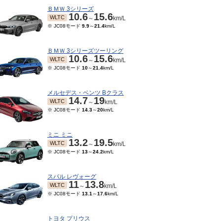
ＢＭＷ 3シリーズ
10.6
15.6
WLTC
～
km/L
※ JC08モード
9.9
～
21.4
km/L
ＢＭＷ 3シリーズツーリング
10.6
15.6
WLTC
～
km/L
※ JC08モード
10
～
21.4
km/L
メルセデス・ベンツ Bクラス
14.7
19
WLTC
～
km/L
※ JC08モード
14.3
～
20
km/L
ミニ ミニ
13.2
19.5
WLTC
～
km/L
※ JC08モード
13
～
24.2
km/L
スバル レヴォーグ
11
13.8
WLTC
～
km/L
※ JC08モード
13.1
～
17.6
km/L
トヨタ プリウス