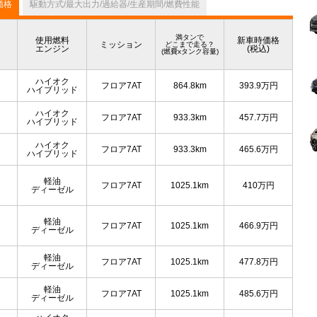
価格
駆動方式/最大出力/過給器/生産期間/燃費性能
満タンで
使用燃料
新車時価格
ミッション
どこまで走る？
エンジン
(税込)
(燃費xタンク容量)
ハイオク
フロア7AT
864.8km
393.9
万円
ハイブリッド
ハイオク
フロア7AT
933.3km
457.7
万円
ハイブリッド
ハイオク
フロア7AT
933.3km
465.6
万円
ハイブリッド
軽油
フロア7AT
1025.1km
410
万円
ディーゼル
軽油
フロア7AT
1025.1km
466.9
万円
ディーゼル
軽油
フロア7AT
1025.1km
477.8
万円
ディーゼル
軽油
フロア7AT
1025.1km
485.6
万円
ディーゼル