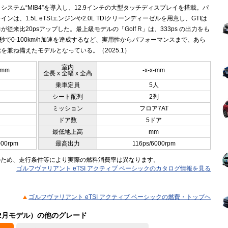
システム“MIB4”を導入し、12.9インチの大型タッチディスプレイを搭載。パ
インは、1.5L eTSIエンジンや2.0L TDIクリーンディーゼルを用意し、GTIは
が従来比20psアップした。最上級モデルの「Golf R」は、333ps の出力をも
6 秒で0-100km/h加速を達成するなど、実用性からパフォーマンスまで、あら
を兼ね備えたモデルとなっている。（2025.1）
室内
5mm
-x-x-mm
全長 x 全幅 x 全高
乗車定員
5人
シート配列
2列
ミッション
フロア7AT
ドア数
5ドア
最低地上高
mm
000rpm
最高出力
116ps/6000rpm
のため、走行条件等により実際の燃料消費率は異なります。
ゴルフヴァリアント eTSI アクティブ ベーシックのカタログ情報を見る
ゴルフヴァリアント eTSI アクティブ ベーシックの燃費・トップヘ
12月モデル）の他のグレード