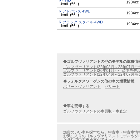
R 4WD
1984cc
-km/L (56L)
R アドバンス 4WD
1984cc
-km/L (56L)
R ブラック スタイル 4WD
1984cc
-km/L (56L)
◆ゴルフヴァリアントの他のモデルの燃費情
ゴルフヴァリアント(22年08月～23年07月モ
ゴルフヴァリアント(26年01月～生産中モデル
ゴルフヴァリアント(22年04月～22年07月モ
◆フォルクスワーゲンの他の車の燃費情報
パサートヴァリアント
パサート
◆車を売却する
ゴルフヴァリアントの車買取・車査定
燃費のいい車を探すなら、中古車・中古車情報
お気に入りのゴルフヴァリアントモデルやグレ
な条件で中古車検索ができます。