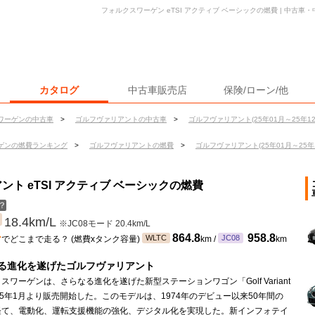
フォルクスワーゲン eTSI アクティブ ベーシックの燃費 | 中古
カタログ
中古車販売店
保険/ローン/他
ワーゲンの中古車
>
ゴルフヴァリアントの中古車
>
ゴルフヴァリアント(25年01月～25年1
ゲンの燃費ランキング
>
ゴルフヴァリアントの燃費
>
ゴルフヴァリアント(25年01月～25年
ト eTSI アクティブ ベーシックの燃費
？
18.4km/L
※JC08モード 20.4km/L
ン
864.8
958.8
WLTC
JC08
でどこまで走る？ (燃費xタンク容量)
km /
km
る進化を遂げたゴルフヴァリアント
スワーゲンは、さらなる進化を遂げた新型ステーションワゴン「Golf Variant
25年1月より販売開始した。このモデルは、1974年のデビュー以来50年間の
経て、電動化、運転支援機能の強化、デジタル化を実現した。新インフォテイ