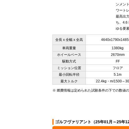
ンメント
ワートレ
最高出力
ち、4.
ゆる要素
全長 x 全幅 x 全高
4640x1790x148
車両重量
1380kg
ホイールベース
2670mm
駆動方式
FF
ミッション位置
フロア
最小回転半径
5.1m
最大トルク
22.4kg・m/1500～3
※ 燃費情報は定められた試験条件の下での数値
ゴルフヴァリアント（25年01月～25年