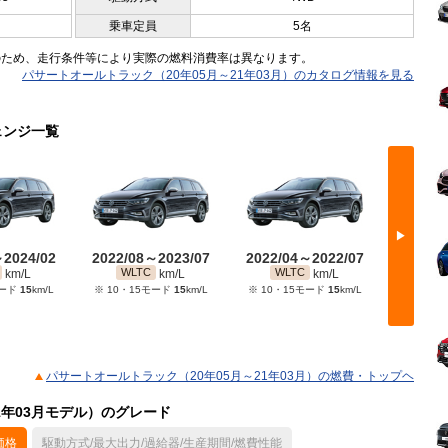
乗車定員
5名
のため、走行条件等により実際の燃料消費率は異なります。
パサートオールトラック（20年05月～21年03月）のカタログ情報を見る
ェンジ一覧
▶
～2024/02
2022/08～2023/07
2022/04～2022/07
2021/
WLTC
WLTC
WL
km/L
km/L
km/L
モード
15
km/L
※ 10・15モード
15
km/L
※ 10・15モード
15
km/L
※ 10・
パサートオールトラック（20年05月～21年03月）の燃費・トップヘ
1年03月モデル）のグレード
価格
駆動方式/最大出力/過給器/生産期間/燃費性能