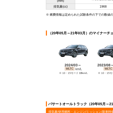
(mm)
排気量(cc)
1968
※ 燃費情報は定められた試験条件の下での数値
（20年05月～21年03月）のマイナーチ
2024/03～
2023/08
WLTC
WLTC
km/L
※ 10・15モード
15
km/L
※ 10・15
パサートオールトラック（20年05月～2
排気量/使用燃料・エンジン/ミッション/新車時