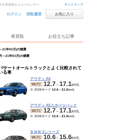
車・中古車情報ならカーセンサー
サイトマップ
ログイン
閲覧履歴
お気に入り
車買取
お役立ち記事
21年03月)の燃費
月～21年03月)の燃費
パサートオールトラックとよく比較されて
いる車
アウディ A4
12.7
17.1
WLTC
～
km/L
※ JC08モード
13.6
～
21.6
km/L
アウディ A5スポーツバック
12.7
17.1
WLTC
～
km/L
※ JC08モード
13.6
～
21.6
km/L
ＢＭＷ 3シリーズ
10.6
15.6
WLTC
～
km/L