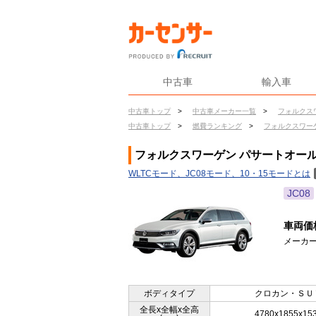
中古車
輸入車
中古車トップ
>
中古車メーカー一覧
>
フォルクス
中古車トップ
>
燃費ランキング
>
フォルクスワー
フォルクスワーゲン パサートオールト
WLTCモード、JC08モード、10・15モードとは
JC08
車両価
メーカー
ボディタイプ
クロカン・ＳＵ
全長x全幅x全高
4780x1855x15