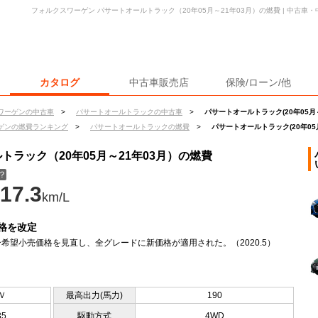
フォルクスワーゲン パサートオールトラック（20年05月～21年03月）の燃費 | 中古
カタログ
中古車販売店
保険/ローン/他
ワーゲンの中古車
>
パサートオールトラックの中古車
>
パサートオールトラック(20年05月～
ゲンの燃費ランキング
>
パサートオールトラックの燃費
>
パサートオールトラック(20年05
ラック（20年05月～21年03月）の燃費
？
17.3
km/L
格を改定
希望小売価格を見直し、全グレードに新価格が適用された。（2020.5）
Ｖ
最高出力(馬力)
190
35
駆動方式
4WD