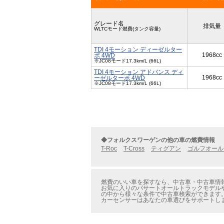
グレード名
排気量
WLTCモード燃費(タンク容量)
TDI 4モーション ディーゼルター
1968cc
ボ 4WD
※JC08モード17.3km/L (66L)
TDI 4モーション アドバンス ディ
1968cc
ーゼルターボ 4WD
※JC08モード17.3km/L (66L)
◆フォルクスワーゲンの他の車の燃費情報
T-Roc
T-Cross
ティグアン
ゴルフオール
燃費のいい車を探すなら、中古車・中古車情報
お気に入りのパサートオールトラックモデルや
の中から様々な条件で中古車検索ができます
カーセンサーはあなたの車選びをサポートし