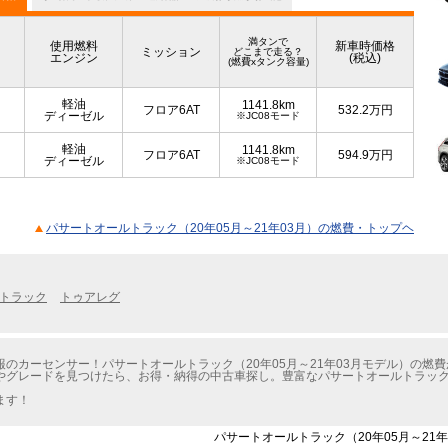
満タンで
使用燃料
新車時価格
ミッション
どこまで走る？
エンジン
(税込)
(燃費xタンク容量)
軽油
1141.8km
フロア6AT
532.2
万円
ディーゼル
※JC08モード
軽油
1141.8km
フロア6AT
594.9
万円
ディーゼル
※JC08モード
パサートオールトラック（20年05月～21年03月）の燃費・トップヘ
トラック
トゥアレグ
のカーセンサー！パサートオールトラック（20年05月～21年03月モデル）の燃
グレードを見つけたら、お得・納得の中古車探し。豊富なパサートオールトラック（2
。
ます！
パサートオールトラック（20年05月～21年