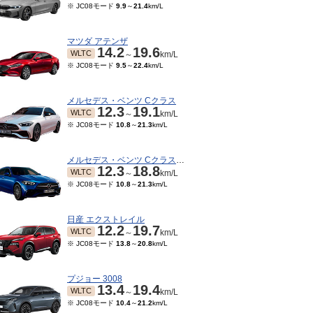
※ JC08モード
9.9
～
21.4
km/L
マツダ アテンザ
14.2
19.6
WLTC
～
km/L
※ JC08モード
9.5
～
22.4
km/L
メルセデス・ベンツ Cクラス
12.3
19.1
WLTC
～
km/L
※ JC08モード
10.8
～
21.3
km/L
メルセデス・ベンツ Cクラスワゴン
12.3
18.8
WLTC
～
km/L
10～2022/03
2021/04～2021/09
2019/10～2020/04
201
※ JC08モード
10.8
～
21.3
km/L
17.3
TC
WLTC
JC08
JC
km/L
km/L
km/L
15モード
15
km/L
※ 10・15モード
15
km/L
日産 エクストレイル
12.2
19.7
WLTC
～
km/L
※ JC08モード
13.8
～
20.8
km/L
プジョー 3008
13.4
19.4
WLTC
～
km/L
※ JC08モード
10.4
～
21.2
km/L