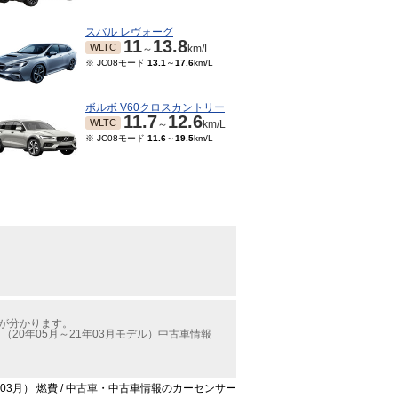
スバル レヴォーグ
11
13.8
WLTC
～
km/L
※ JC08モード
13.1
～
17.6
km/L
ボルボ V60クロスカントリー
11.7
12.6
WLTC
～
km/L
※ JC08モード
11.6
～
19.5
km/L
費が分かります。
0年05月～21年03月モデル）中古車情報
03月） 燃費 / 中古車・中古車情報のカーセンサー