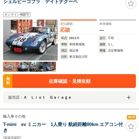
シェルビーコブラ デイトナクーペ
オンライン相談可
支払総額
本体価格
応談
---
年式
2011
年
走行
不明
車検
車検整備無
修復
なし
保証
保証無
整備
法定整備無
住所
東京都品川区
無
在庫確認・見積依頼
料
販売店：
Ａ Ｌｉｓｔ Ｇａｒａｇｅ
輸入車その他
NEW
T-mini ev ミニカー 1人乗り 航続距離80km エアコン付
き
販売店保証