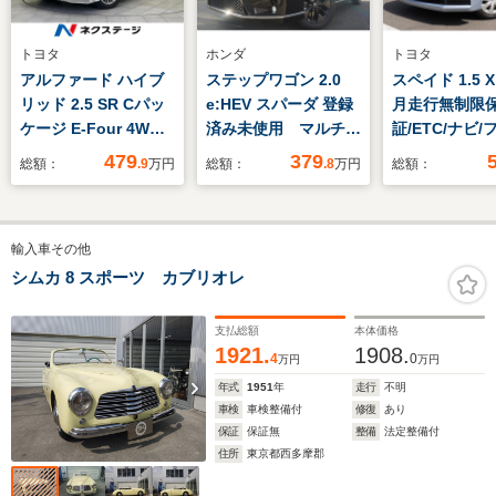
トヨタ
ホンダ
トヨタ
アルファード ハイブ
ステップワゴン 2.0
スペイド 1.5 X
リッド 2.5 SR Cパッ
e:HEV スパーダ 登録
月走行無制限
ケージ E-Four 4WD
済み未使用 マルチビ
証/ETC/ナビ
サンルーフ 純正12.1
ューカメラ付き パワ
TV/バックカメ
479
379
総額：
.9
万円
総額：
.8
万円
総額：
インチフリップダウ
ーバックドア ブライ
ン 純正9インチナ
ンドスポット シート
ビ 全周囲カメラ
ヒーター オットマン
輸入車その他
JBLサウンド セーフ
シート 両側パワース
ティセンス 両側パワ
ライドドア ホンダセ
シムカ 8 スポーツ カブリオレ
ースライドドア
ンシング LEDヘッド
Bluetooth ドライブ
ライト バックカメラ
支払総額
本体価格
レコーダー
ハーフレザーシート
1921.
1908.
4
0
万円
万円
年式
1951
年
走行
不明
車検
車検整備付
修復
あり
保証
保証無
整備
法定整備付
住所
東京都西多摩郡