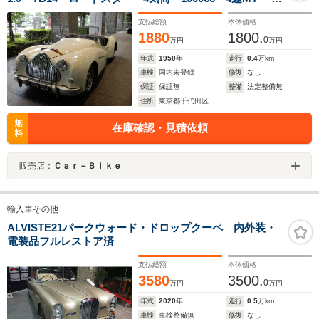
治産業アルヴィス限定モデル
支払総額
本体価格
1880
1800.
0
万円
万円
年式
1950
年
走行
0.4
万km
車検
国内未登録
修復
なし
保証
保証無
整備
法定整備無
住所
東京都千代田区
無
在庫確認・見積依頼
料
販売店：
Ｃａｒ－Ｂｉｋｅ
輸入車その他
ALVISTE21パークウォード・ドロップクーペ 内外装・
電装品フルレストア済
支払総額
本体価格
3580
3500.
0
万円
万円
年式
2020
年
走行
0.5
万km
車検
車検整備無
修復
なし