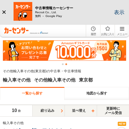
中古車情報カーセンサー
表示
Recruit Co., Ltd.
無料 － Google Play
履歴
お気に入り
メニュー
その他輸入車その他(東京都)の中古車・中古車情報
輸入車その他 その他輸入車その他 東京都
一覧から探す
地図から探す
更新時に
10
絞り込み
並べ替え
台
メール受信
輸入車その他
NEW