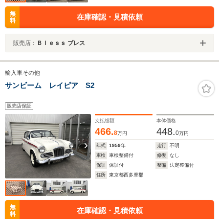
無
在庫確認・見積依頼
料
販売店：
Ｂｌｅｓｓ ブレス
輸入車その他
サンビーム レイピア S2
販売店保証
支払総額
本体価格
466.
448.
8
0
万円
万円
年式
1959
年
走行
不明
車検
車検整備付
修復
なし
保証
保証付
整備
法定整備付
住所
東京都西多摩郡
無
在庫確認・見積依頼
料