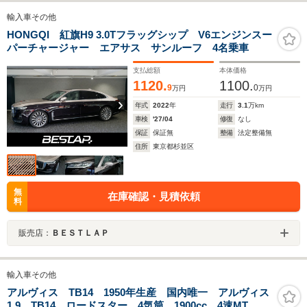
輸入車その他
HONGQI 紅旗H9 3.0Tフラッグシップ V6エンジンスー
パーチャージャー エアサス サンルーフ 4名乗車
支払総額
本体価格
1120.
1100.
9
0
万円
万円
年式
2022
年
走行
3.1
万km
車検
'27/04
修復
なし
保証
保証無
整備
法定整備無
住所
東京都杉並区
無
在庫確認・見積依頼
料
販売店：
ＢＥＳＴＬＡＰ
輸入車その他
アルヴィス TB14 1950年生産 国内唯一 アルヴィス
1.9 TB14 ロードスター 4気筒 1900cc 4速MT 明