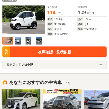
支払総額
本体価格
119.
109.
9
0
万円
万円
年式
2026
年
走行
10
km
車検
車検整備付
修復
なし
保証
保証付
整備
法定整備付
住所
東京都中野区
無
在庫確認・見積依頼
料
販売店：
ＴＵＭ中野
あなたにおすすめの中古車
［PR］