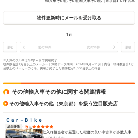
輸入車その他 その他輸入車その他（東京都）の中古車
物件更新時にメールを受け取る
1
/1
最初
前の30件
次の30件
最後
※人気のクルマは平均1ヶ月で掲載終了
物件数合計1万台以上のメーカー｜算出データ期間：2024年9月～11月｜内容：物件数合計1万
台以上のメーカーのうち、掲載が終了した物件数が1,000台以上の場合
その他輸入車その他に関する関連情報
その他輸入車その他（東京都）を扱う注目販売店
Ｃａｒ－Ｂｉｋｅ
5
総合評価
点
仕入れ担当者が厳選した程度の良い中古車が多数入庫