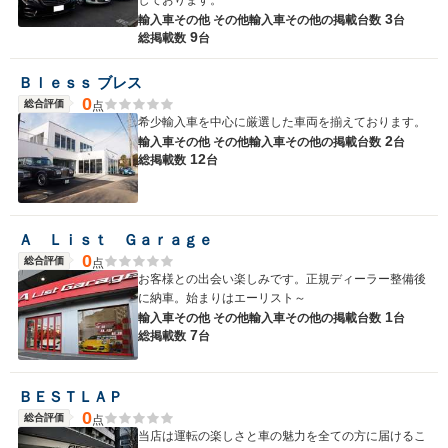
しております。
3
輸入車その他 その他輸入車その他の
掲載台数
台
9
総掲載数
台
Ｂｌｅｓｓ ブレス
0
総合評価
点
希少輸入車を中心に厳選した車両を揃えております。
2
輸入車その他 その他輸入車その他の
掲載台数
台
12
総掲載数
台
Ａ Ｌｉｓｔ Ｇａｒａｇｅ
0
総合評価
点
お客様との出会い楽しみです。正規ディーラー整備後
に納車。始まりはエーリスト～
1
輸入車その他 その他輸入車その他の
掲載台数
台
7
総掲載数
台
ＢＥＳＴＬＡＰ
0
総合評価
点
当店は運転の楽しさと車の魅力を全ての方に届けるこ