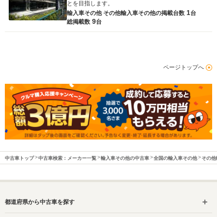
とを目指します。
1
輸入車その他 その他輸入車その他の
掲載台数
台
9
総掲載数
台
ページトップへ
中古車トップ
中古車検索：メーカー一覧
輸入車その他の中古車
全国の輸入車その他
その他
都道府県から中古車を探す