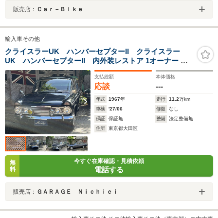
販売店：
Ｃａｒ－Ｂｉｋｅ
輸入車その他
クライスラーUK ハンバーセプターII クライスラー
UK ハンバーセプターII 内外装レストア 1オーナー デ
ィーラー車(伊藤忠オート) フロア4MT
支払総額
本体価格
応談
---
年式
1967
年
走行
11.2
万km
車検
'27/06
修復
なし
保証
保証無
整備
法定整備無
住所
東京都大田区
今すぐ在庫確認・見積依頼
無
電話する
料
販売店：
ＧＡＲＡＧＥ Ｎｉｃｈｉｅｉ