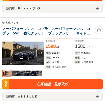
販売店：
Ｂｌｅｓｓ ブレス
輸入車その他
スーパフォーマンス コブラ スーパフォーマンス コ
ブラ 5MT 強化クラッチ ブラックレザー サイドマ
フラー
支払総額
本体価格
1598
1580.
0
万円
万円
年式
2014
年
走行
0.3
万km
車検
'28/03
修復
なし
保証
保証無
整備
法定整備付
住所
東京都江東区
無
在庫確認・見積依頼
料
販売店：
ＡＢＥＩＬＬＥ