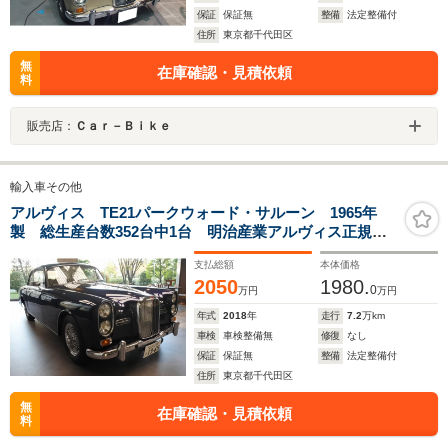
保証
保証無
整備
法定整備付
住所
東京都千代田区
無
在庫確認・見積依頼
料
販売店：
Ｃａｒ－Ｂｉｋｅ
輸入車その他
アルヴィス TE21パークウォード・サルーン 1965年
製 総生産台数352台中1台 明治産業アルヴィス正規販
売協力店
支払総額
本体価格
2050
1980.
0
万円
万円
年式
2018
年
走行
7.2
万km
車検
車検整備無
修復
なし
保証
保証無
整備
法定整備付
住所
東京都千代田区
無
在庫確認・見積依頼
料