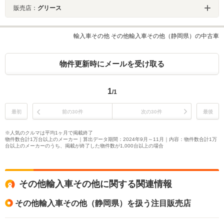
販売店：
グリース
輸入車その他 その他輸入車その他（静岡県）の中古車
物件更新時にメールを受け取る
1
/1
最初
前の30件
次の30件
最後
※人気のクルマは平均1ヶ月で掲載終了
物件数合計1万台以上のメーカー｜算出データ期間：2024年9月～11月｜内容：物件数合計1万
台以上のメーカーのうち、掲載が終了した物件数が1,000台以上の場合
その他輸入車その他に関する関連情報
その他輸入車その他（静岡県）を扱う注目販売店