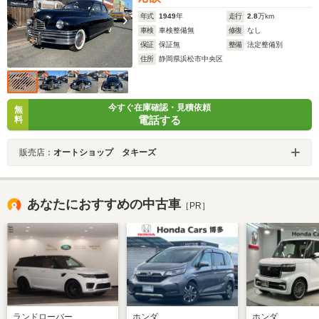
年式
1949
年
走行
2.8
万km
車検
車検整備無
修復
なし
保証
保証無
整備
法定整備別
住所
静岡県浜松市中央区
今すぐ在庫確認・見積依頼
無
電話する
料
販売店：
オートショップ タキーズ
あなたにおすすめの中古車
［PR］
ランドローバー
ホンダ
ホンダ