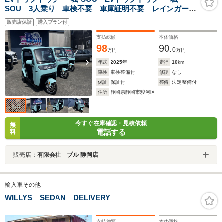
SOU 3人乗り 車検不要 車庫証明不要 レインガー
ド 家庭用100Vコンセン充電コード 電動トゥクトゥク
販売店保証
購入プラン付
支払総額
本体価格
98
90.
0
万円
万円
年式
2025
年
走行
10
km
車検
車検整備付
修復
なし
保証
保証付
整備
法定整備付
住所
静岡県静岡市駿河区
今すぐ在庫確認・見積依頼
無
電話する
料
販売店：
有限会社 ブル 静岡店
輸入車その他
WILLYS SEDAN DELIVERY
支払総額
本体価格