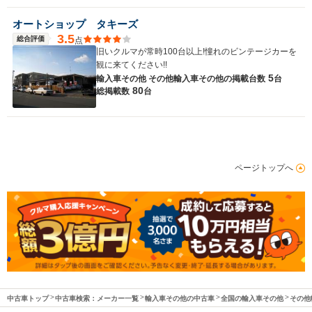
オートショップ タキーズ
3.5
総合評価
点
旧いクルマが常時100台以上!憧れのビンテージカーを
観に来てください!!
5
輸入車その他 その他輸入車その他の
掲載台数
台
80
総掲載数
台
ページトップへ
中古車トップ
中古車検索：メーカー一覧
輸入車その他の中古車
全国の輸入車その他
その他