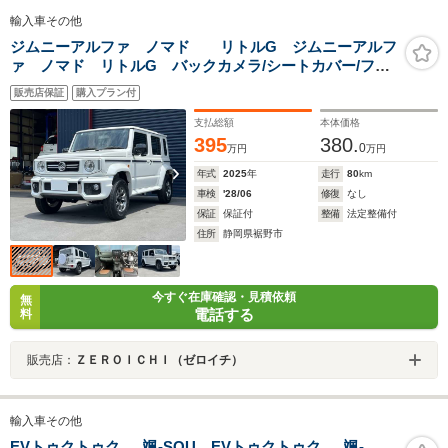
輸入車その他
ジムニーアルファ ノマド リトルG ジムニーアルフ
ァ ノマド リトルG バックカメラ/シートカバー/フロ
アマット/障害物センサー/クルーズコントロール/LEDヘッ
販売店保証
購入プラン付
ドライト/ディスプレイオーディオ/リトルG
支払総額
本体価格
395
380.
0
万円
万円
年式
2025
年
走行
80
km
車検
'28/06
修復
なし
保証
保証付
整備
法定整備付
住所
静岡県裾野市
今すぐ在庫確認・見積依頼
無
電話する
料
販売店：
ＺＥＲＯＩＣＨＩ（ゼロイチ）
輸入車その他
EVトゥクトゥク 颯-SOU EVトゥクトゥク 颯-