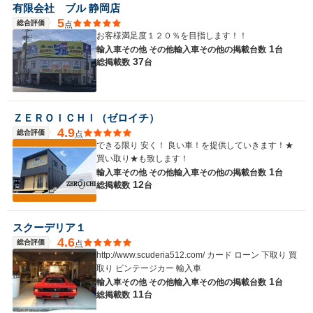
有限会社 ブル 静岡店
5
総合評価
点
お客様満足度１２０％を目指します！！
1
輸入車その他 その他輸入車その他の
掲載台数
台
37
総掲載数
台
ＺＥＲＯＩＣＨＩ（ゼロイチ）
4.9
総合評価
点
できる限り 安く！ 良い車！を提供していきます！★
買い取り★も致します！
1
輸入車その他 その他輸入車その他の
掲載台数
台
12
総掲載数
台
スクーデリア１
4.6
総合評価
点
http://www.scuderia512.com/ カード ローン 下取り 買
取り ビンテージカー 輸入車
1
輸入車その他 その他輸入車その他の
掲載台数
台
11
総掲載数
台