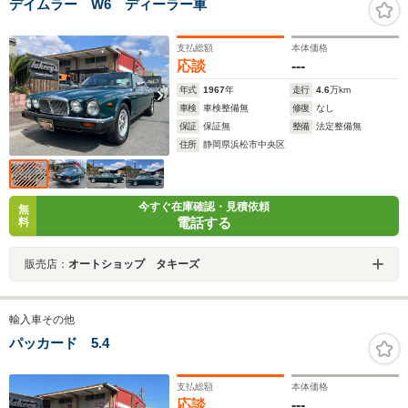
デイムラー W6 ディーラー車
支払総額
本体価格
応談
---
年式
1967
年
走行
4.6
万km
車検
車検整備無
修復
なし
保証
保証無
整備
法定整備無
住所
静岡県浜松市中央区
今すぐ在庫確認・見積依頼
無
電話する
料
販売店：
オートショップ タキーズ
輸入車その他
パッカード 5.4
支払総額
本体価格
応談
---