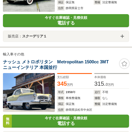
保証
保証無
整備
法定整備無
住所
静岡県富士市
今すぐ在庫確認・見積依頼
電話する
販売店：
スクーデリア１
輸入車その他
ナッシュ メトロポリタン Metropolitan 1500cc 3MT
ニューインテリア 本国並行
支払総額
本体価格
345
315.
0
万円
万円
年式
1958
年
走行
不明
車検
車検整備無
修復
なし
保証
保証無
整備
法定整備無
住所
静岡県浜松市中央区
今すぐ在庫確認・見積依頼
無
電話する
料