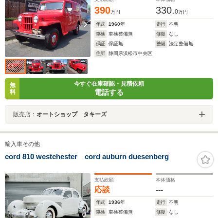
390
330.
0
万円
万円
年式
1960
年
走行
不明
車検
車検整備無
修復
なし
保証
保証無
整備
法定整備無
住所
静岡県浜松市中央区
今すぐ在庫確認・見積依頼
無
電話する
料
販売店：
オートショップ タキーズ
輸入車その他
cord 810 westchester cord auburn duesenberg
支払総額
本体価格
応談
---
年式
1936
年
走行
不明
車検
車検整備無
修復
なし