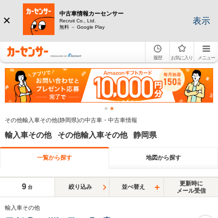
中古車情報カーセンサー
表示
Recruit Co., Ltd.
無料 － Google Play
履歴
お気に入り
メニュー
その他輸入車その他(静岡県)の中古車・中古車情報
輸入車その他 その他輸入車その他 静岡県
一覧から探す
地図から探す
更新時に
9
絞り込み
並べ替え
台
メール受信
輸入車その他