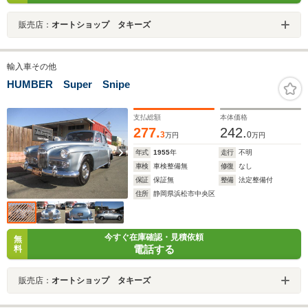
販売店：
オートショップ タキーズ
輸入車その他
HUMBER Super Snipe
支払総額
本体価格
277.
242.
3
0
万円
万円
年式
1955
年
走行
不明
車検
車検整備無
修復
なし
保証
保証無
整備
法定整備付
住所
静岡県浜松市中央区
今すぐ在庫確認・見積依頼
無
電話する
料
販売店：
オートショップ タキーズ