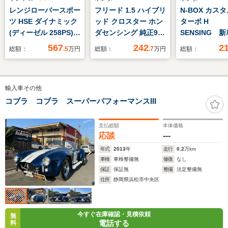
レンジローバースポー
フリード 1.5 ハイブリ
N-BOX カスタ
ツ HSE ダイナミック
ッド クロスター ホン
ターボ H
(ディーゼル 258PS)
ダセンシング 純正9イ
SENSING 
4WD スライディング
ンチナビ/フルセグ/ド
証 試乗車 ワ
567
242
2
総額：
.5
万円
総額：
.7
万円
総額：
パノラミックルーフ
ラレコ/ETC/バックモ
ナ- ナビLXU-
ブラックコントラスト
ニター
242NBi TV
ルーフ ブラックエク
ラ CD録音 B
輸入車その他
ステリアパック フロ
ディオ DVD
ントシートヒーター&
ヒ-タ-ETC 
コブラ コブラ スーパーパフォーマンスIII
クーラー CD/DVD/
ト 両側電動
フルセグTV アップ
VSA クルコ
支払総額
本体価格
ルカープレイ アンド
ミ
応談
---
ロイドオート 22イ
年式
2013
年
走行
0.2
万km
ンチ
車検
車検整備無
修復
なし
保証
保証無
整備
法定整備無
住所
静岡県浜松市中央区
今すぐ在庫確認・見積依頼
無
電話する
料