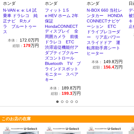
ホンダ
ホンダ
ホンダ
日
N-VAN e: e: L4 試
フィット 1.5
N-BOX 660 当社レ
デ
乗車 ドラレコ 純
e:HEV ホーム 2年
ンタカー HONDA
被
正ナビ Rカメ
保証
CONNECTナビゲ
キ
ラ ブルートゥー
HondaCONNECT
ーション ETC
止
ディスプレイ 全
ス
ドライブレコーダ
周囲カメラ 前後
ー リア左パワー
172.0
万円
本体：
ドラレコ ETC
スライドドア 運
179
万円
総額：
渋滞追従機能付ア
転席助手席シート
ダプティブクルー
ヒーター
ズコントロール
149.8
万円
本体：
Bluetooth TV ブ
156.4
万円
総額：
ラインドスポット
モニター スペア
キー
189.8
万円
本体：
199.3
万円
総額：
このお店の在庫