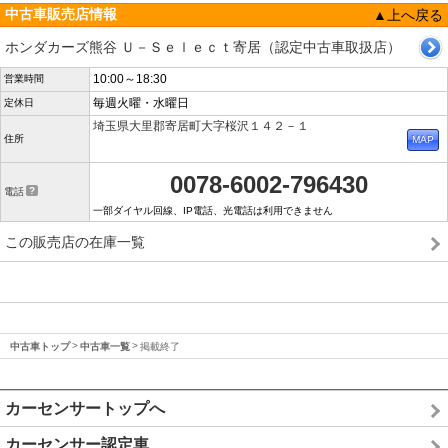
中古車販売店情報
▲上へ戻る
ホンダカーズ熊谷 Ｕ－Ｓｅｌｅｃｔ寄居（認定中古車取扱店）
10:00～18:30
営業時間
毎週火曜・水曜日
定休日
埼玉県大里郡寄居町大字桜沢１４２－１
住所
0078-6002-796430
電話
一部ダイヤル回線、IP電話、光電話は利用できません
この販売店の在庫一覧
中古車トップ
中古車一覧
掲載終了
カーセンサートップへ
カーセンサー認定車