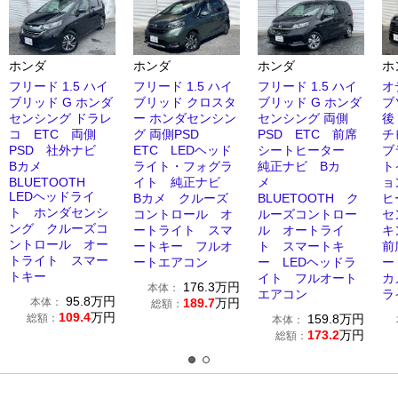
ホンダ
ホンダ
ホンダ
ホ
フリード 1.5 ハイ
フリード 1.5 ハイ
フリード 1.5 ハイ
オ
ブリッド G ホンダ
ブリッド クロスタ
ブリッド G ホンダ
ブ
センシング ドラレ
ー ホンダセンシン
センシング 両側
後
コ ETC 両側
グ 両側PSD
PSD ETC 前席
チ
PSD 社外ナビ
ETC LEDヘッド
シートヒーター
ブ
Bカメ
ライト・フォグラ
純正ナビ Bカ
ト
BLUETOOTH
イト 純正ナビ
メ
ョ
LEDヘッドライ
Bカメ クルーズ
BLUETOOTH ク
ヒ
ト ホンダセンシ
コントロール オ
ルーズコントロー
セ
ング クルーズコ
ートライト スマ
ル オートライ
キ
ントロール オー
ートキー フルオ
ト スマートキ
前
トライト スマー
ートエアコン
ー LEDヘッドラ
ー
トキー
イト フルオート
カ
176.3
万円
本体：
エアコン
ラ
95.8
万円
本体：
189.7
万円
総額：
109.4
万円
総額：
159.8
万円
本体：
173.2
万円
総額：