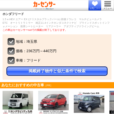
お気に入り
メニュー
ホンダ
フリード
1.5 e:HEV エアー EX (クリスタルブラックパール) 前後ドラレコ マルチビューカメラ
ETC オートリトラミラー 純正11.4インチホンダコネクトナビ ブラインドスポットインフ
ォメーション 前席シートヒーター リアクーラー アダプティブドライングビーム
この車はカーセンサーnetでの掲載が終了しております。
地域：埼玉県
価格：236万円～440万円
車種：フリード
掲載終了物件と似た条件で検索
あなたにおすすめの中古車
［PR］