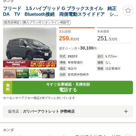
ホンダ
フリード 1.5 ハイブリッド G ブラックスタイル 純正
DA TV Bluetooth接続 両側電動スライドドア シー
トヒーター LEDヘッドライト スマートキー プッシ
販売店保証
購入プラン付
オンライン相談可
ュスタート バックカメラ コーナーセンサー ドアバ
イザー ホンダセンシング 衝突被害軽減ブレーキ
支払総額
本体価格
259.
251.
8
5
万円
万円
30,100
通常ローン
月々
円
年式
2022
年
走行
1.7
万km
車検
車検整備付
修復
なし
保証
保証付
整備
法定整備付
住所
群馬県伊勢崎市
今すぐ在庫確認・見積依頼
無
電話する
料
カーセンサーアフター保証がBプランに付いています
販売店：
ガリバーアウトレット 伊勢崎店
ホンダ