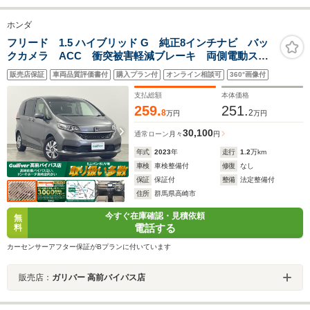
ホンダ
フリード 1.5 ハイブリッド G 純正8インチナビ バッ
クカメラ ACC 衝突被害軽減ブレーキ 両側電動スラ
イドドア レーンキープアシスト LEDヘッドライト
販売店保証
車両品質評価書付
購入プラン付
オンライン相談可
360°画像付
前席シートヒーター 電動格納ミラー 前後ドライブレ
コーダー ETC 禁煙車
支払総額
本体価格
259.
251.
8
2
万円
万円
30,100
通常ローン
月々
円
年式
2023
年
走行
1.2
万km
車検
車検整備付
修復
なし
保証
保証付
整備
法定整備付
住所
群馬県高崎市
今すぐ在庫確認・見積依頼
無
電話する
料
カーセンサーアフター保証がBプランに付いています
販売店：
ガリバー 高前バイパス店