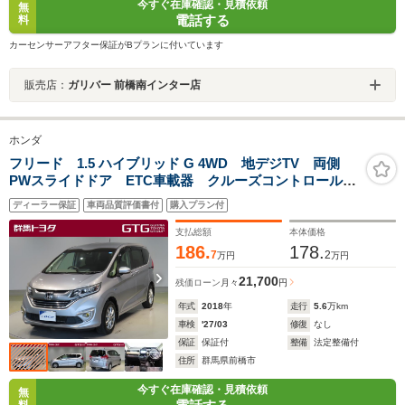
今すぐ在庫確認・見積依頼
無
電話する
料
カーセンサーアフター保証がBプランに付いています
販売店：
ガリバー 前橋南インター店
ホンダ
フリード 1.5 ハイブリッド G 4WD 地デジTV 両側
PWスライドドア ETC車載器 クルーズコントロール
衝突軽減装置 Bカメラ LED フルオートエアコン
ディーラー保証
車両品質評価書付
購入プラン付
4WD 横滑防止 キーレス DVD再生 アルミホイー
ル 1オーナー 3列シート
支払総額
本体価格
186.
178.
7
2
万円
万円
21,700
残価ローン
月々
円
年式
2018
年
走行
5.6
万km
車検
'27/03
修復
なし
保証
保証付
整備
法定整備付
住所
群馬県前橋市
今すぐ在庫確認・見積依頼
無
料