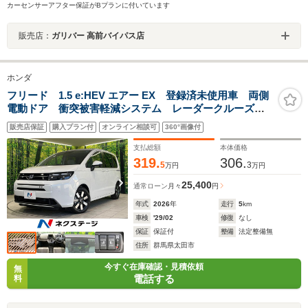
カーセンサーアフター保証がBプランに付いています
販売店：
ガリバー 高前バイパス店
ホンダ
フリード 1.5 e:HEV エアー EX 登録済未使用車 両側
電動ドア 衝突被害軽減システム レーダークルーズ
ハーフレザーシート コーナーセンサー LEDヘッド
販売店保証
購入プラン付
オンライン相談可
360°画像付
純正15インチアルミ オートハイビーム オートライ
ト オートエアコン
支払総額
本体価格
319.
306.
5
3
万円
万円
25,400
通常ローン
月々
円
年式
2026
年
走行
5
km
車検
'29/02
修復
なし
保証
保証付
整備
法定整備無
住所
群馬県太田市
今すぐ在庫確認・見積依頼
無
電話する
料