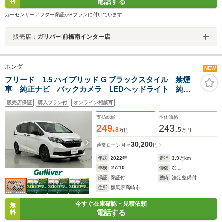
電話する
料
カーセンサーアフター保証がBプランに付いています
販売店：
ガリバー 前橋南インター店
ホンダ
NEW
フリード 1.5 ハイブリッド G ブラックスタイル 禁煙
車 純正ナビ バックカメラ LEDヘッドライト 純正
前後ドライブレコーダー ビルトインETC LEDヘッド
販売店保証
購入プラン付
オンライン相談可
ライト 両側パワスラ レーンキープアシスト レーダ
ークルーズコントロール
支払総額
本体価格
249.
243.
8
5
万円
万円
30,200
通常ローン
月々
円
年式
2022
年
走行
3.9
万km
車検
'27/10
修復
なし
保証
保証付
整備
法定整備付
住所
群馬県高崎市
今すぐ在庫確認・見積依頼
無
電話する
料