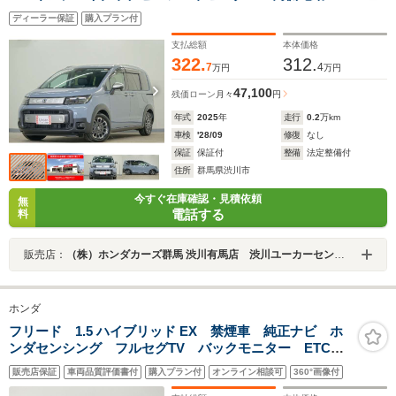
イドドア LEDヘッドライト オートハイビーム ブラ
ディーラー保証
購入プラン付
インドスポットインフォメーション 渋滞追従機能付き
ACC 衝突軽減ブレーキ
支払総額
本体価格
322.
312.
7
4
万円
万円
47,100
残価ローン
月々
円
年式
2025
年
走行
0.2
万km
車検
'28/09
修復
なし
保証
保証付
整備
法定整備付
住所
群馬県渋川市
今すぐ在庫確認・見積依頼
無
電話する
料
販売店：
（株）ホンダカーズ群馬 渋川有馬店 渋川ユーカーセンター
ホンダ
フリード 1.5 ハイブリッド EX 禁煙車 純正ナビ ホ
ンダセンシング フルセグTV バックモニター ETC
両側パワースライドドア LEDヘッドライト レーンキ
販売店保証
車両品質評価書付
購入プラン付
オンライン相談可
360°画像付
ープアシスト 純正ホロアマット 純正アルミホイー