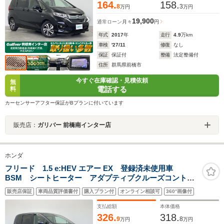
164.
158.
8
3
万円
万円
19,900
通常ローン
月々
円
年式
2017
年
走行
4.9
万km
車検
'27/11
修復
なし
保証
保証付
整備
法定整備付
住所
群馬県前橋市
今すぐ在庫確認・見積依頼
無
電話する
料
カーセンサーアフター保証がBプランに付いています
販売店：
ガリバー 前橋南インター店
ホンダ
フリード 1.5 e:HEV エアー EX 登録済未使用車
BSM シートヒーター アダプティブクルーズコントロ
ール 衝突被害軽減システム レーンアシスト コーナ
販売店保証
車両品質評価書付
購入プラン付
オンライン相談可
360°画像付
ーセンサー 両側パワースライドドア ステアリングリ
モコン LEDライト 禁煙車
支払総額
本体価格
326.
318.
9
8
万円
万円