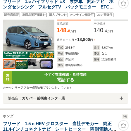
フリード 1.5 ハイブリッド EX 禁煙車 純正ナビ ホ
ンダセンシング フルセグTV バックモニター ETC
両側パワースライドドア LEDヘッドライト レーンキ
販売店保証
車両品質評価書付
購入プラン付
オンライン相談可
360°画像付
ープアシスト 純正ホロアマット 純正アルミホイー
ル 横滑り防止装置
支払総額
本体価格
148.
140.
8
4
万円
万円
18,800
通常ローン
月々
円
年式
2018
年
走行
4.6
万km
車検
車検整備付
修復
なし
保証
保証付
整備
法定整備付
住所
群馬県前橋市
今すぐ在庫確認・見積依頼
無
電話する
料
カーセンサーアフター保証がBプランに付いています
販売店：
ガリバー 前橋南インター店
ホンダ
PR
フリード 1.5 e:HEV クロスター 当社デモカー 純正
11.4インチコネクトナビ シートヒーター 両側電動スラ