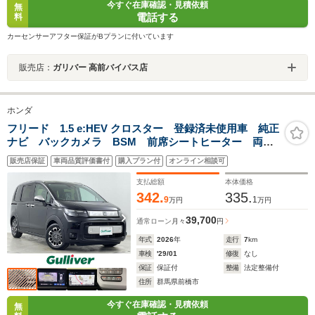
今すぐ在庫確認・見積依頼
無
電話する
料
カーセンサーアフター保証がBプランに付いています
販売店：
ガリバー 高前バイパス店
ホンダ
フリード 1.5 e:HEV クロスター 登録済未使用車 純正
ナビ バックカメラ BSM 前席シートヒーター 両側
パワースライドドア アダプティブクルーズコントロー
販売店保証
車両品質評価書付
購入プラン付
オンライン相談可
ル 純正15インチアルミホイール クリアランスソナ
ー LEDヘッドライト フォグランプ
支払総額
本体価格
342.
335.
9
1
万円
万円
39,700
通常ローン
月々
円
年式
2026
年
走行
7
km
車検
'29/01
修復
なし
保証
保証付
整備
法定整備付
住所
群馬県前橋市
今すぐ在庫確認・見積依頼
無