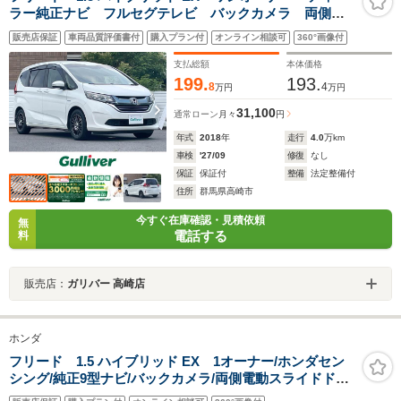
ラー純正ナビ フルセグテレビ バックカメラ 両側パ
ワースライドドア 純正フロアマット 社外アルミホイ
販売店保証
車両品質評価書付
購入プラン付
オンライン相談可
360°画像付
ール 純正LED ビルトインETC Bluetooth クルー
ズコントロール
支払総額
本体価格
199.
193.
8
4
万円
万円
31,100
通常ローン
月々
円
年式
2018
年
走行
4.0
万km
車検
'27/09
修復
なし
保証
保証付
整備
法定整備付
住所
群馬県高崎市
今すぐ在庫確認・見積依頼
無
電話する
料
販売店：
ガリバー 高崎店
ホンダ
フリード 1.5 ハイブリッド EX 1オーナー/ホンダセン
シング/純正9型ナビ/バックカメラ/両側電動スライドドア/
前席シートヒーター/ビルトインETC/純正エアロ/アダプテ