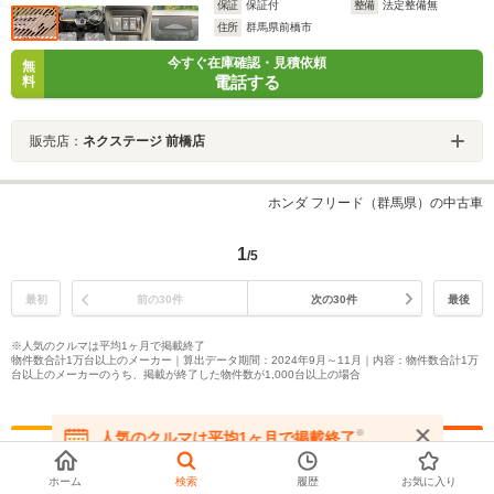
保証
保証付
整備
法定整備無
住所
群馬県前橋市
今すぐ在庫確認・見積依頼
無
電話する
料
販売店：
ネクステージ 前橋店
ホンダ フリード（群馬県）の中古車
1
/5
最初
前の30件
次の30件
最後
※人気のクルマは平均1ヶ月で掲載終了
物件数合計1万台以上のメーカー｜算出データ期間：2024年9月～11月｜内容：物件数合計1万
台以上のメーカーのうち、掲載が終了した物件数が1,000台以上の場合
※
人気のクルマは平均1ヶ月で掲載終了
在庫が無くなる前にお問い合わせください
よく一緒に検討される車種を比較
ホーム
検索
履歴
お気に入り