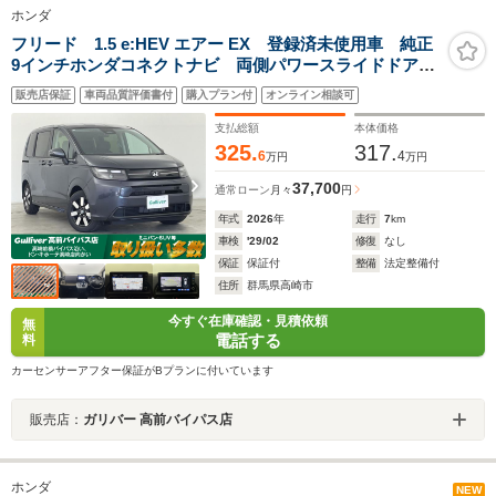
ホンダ
フリード 1.5 e:HEV エアー EX 登録済未使用車 純正
9インチホンダコネクトナビ 両側パワースライドドア
ホンダセンシング BSM アダプティブクルーズコント
販売店保証
車両品質評価書付
購入プラン付
オンライン相談可
ロール リアクーラー シートヒーター ハーフレザー
シート LEDライト 禁煙
支払総額
本体価格
325.
317.
6
4
万円
万円
37,700
通常ローン
月々
円
年式
2026
年
走行
7
km
車検
'29/02
修復
なし
保証
保証付
整備
法定整備付
住所
群馬県高崎市
今すぐ在庫確認・見積依頼
無
電話する
料
カーセンサーアフター保証がBプランに付いています
販売店：
ガリバー 高前バイパス店
ホンダ
NEW