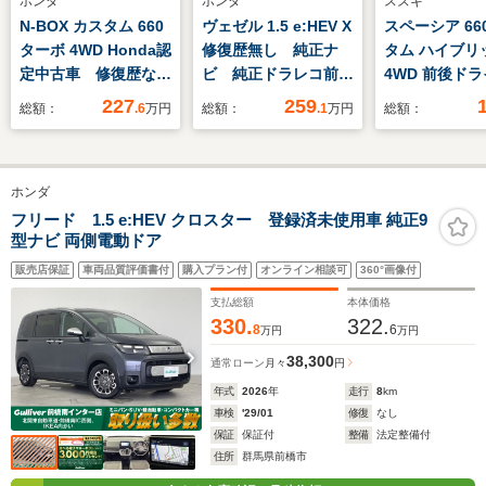
ホンダ
ホンダ
スズキ
N-BOX カスタム 660
ヴェゼル 1.5 e:HEV X
スペーシア 66
ターボ 4WD Honda認
修復歴無し 純正ナ
タム ハイブリッ
定中古車 修復歴な
ビ 純正ドラレコ前
4WD 前後ド
し Honda販売店全
後 純正リアカメラ
コーダー/CD
227
259
総額：
.6
万円
総額：
.1
万円
総額：
国保証2年 デモカ
ETC フルセグTV
オ/両側電動ス
ー 禁煙車 9インチ
ミュージックプレイヤ
ドア/プッシュ
ナビ バックカメラ
ー接続 DVD CD
ト/シートヒー
ホンダ
ETC ドラレコ アダ
衝突被害軽減ブレー
ートエアコン/
プティブクルーズコン
キ クルーズコントロ
ライト/衝突被
フリード 1.5 e:HEV クロスター 登録済未使用車 純正9
型ナビ 両側電動ドア
トロール 両側電動ス
ール サイドエアバッ
システム/アイ
ライドドア 衝突軽減
グ 障害物センサー
グストップ/横
販売店保証
車両品質評価書付
購入プラン付
オンライン相談可
360°画像付
装置
止機能/盗難防
支払総額
本体価格
テム
330.
322.
8
6
万円
万円
38,300
通常ローン
月々
円
年式
2026
年
走行
8
km
車検
'29/01
修復
なし
保証
保証付
整備
法定整備付
住所
群馬県前橋市