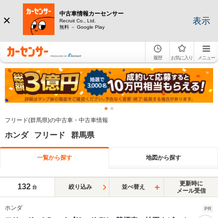
中古車情報カーセンサー
表示
Recruit Co., Ltd.
無料 － Google Play
履歴
お気に入り
メニュー
フリード(群馬県)の中古車・中古車情報
ホンダ フリード 群馬県
一覧から探す
地図から探す
更新時に
132
絞り込み
並べ替え
台
メール受信
ホンダ
PR