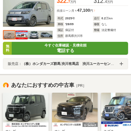
322.
312.
7
4
万円
万円
47,100
残価ローン
月々
円
年式
2025
年
走行
0.2
万km
車検
'28/09
修復
なし
保証
保証付
整備
法定整備付
住所
群馬県渋川市
今すぐ在庫確認・見積依頼
無
電話する
料
販売店：
（株）ホンダカーズ群馬 渋川有馬店 渋川ユーカーセンター
あなたにおすすめの中古車
［PR］