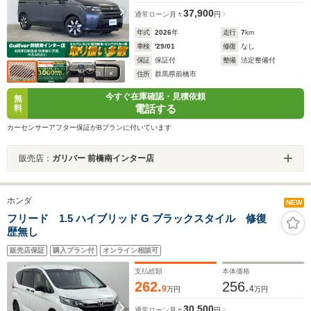
37,900
通常ローン
月々
円
年式
2026
年
走行
7
km
車検
'29/01
修復
なし
保証
保証付
整備
法定整備付
住所
群馬県前橋市
今すぐ在庫確認・見積依頼
無
電話する
料
カーセンサーアフター保証がBプランに付いています
販売店：
ガリバー 前橋南インター店
ホンダ
NEW
フリード 1.5 ハイブリッド G ブラックスタイル 修復
歴無し
販売店保証
購入プラン付
オンライン相談可
支払総額
本体価格
262.
256.
9
4
万円
万円
30,500
通常ローン
月々
円