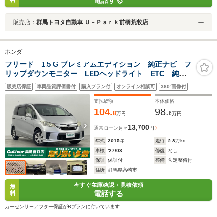
電話する
販売店：
群馬トヨタ自動車 Ｕ－Ｐａｒｋ前橋荒牧店
ホンダ
フリード 1.5 G プレミアムエディション 純正ナビ フ
リップダウンモニター LEDヘッドライト ETC 純正
フロアマット オートエアコン 両側パワースライドド
販売店保証
車両品質評価書付
購入プラン付
オンライン相談可
360°画像付
ア 横滑り防止機能 電動格納ミラー
BluetoothAudio 禁煙車
支払総額
本体価格
104.
98.
8
6
万円
万円
13,700
通常ローン
月々
円
年式
2015
年
走行
5.8
万km
車検
'27/03
修復
なし
保証
保証付
整備
法定整備付
住所
群馬県高崎市
今すぐ在庫確認・見積依頼
無
電話する
料
カーセンサーアフター保証がBプランに付いています