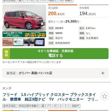
販売店保証
購入プラン付
オンライン相談可
360°画像付
ィブクルーズコントロール/LEDヘッドライト/ドラレコ/禁
煙車
支払総額
本体価格
200.
194.
8
0
万円
万円
24,300
通常ローン
月々
円
年式
2019
年
走行
2.8
万km
車検
'28/03
修復
なし
保証
保証付
整備
法定整備付
住所
群馬県高崎市
今すぐ在庫確認・見積依頼
無
電話する
料
カーセンサーアフター保証がBプランに付いています
販売店：
ガリバー 高前バイパス店
ホンダ
フリード 1.5 ハイブリッド クロスター ブラックスタイ
ル 禁煙車 純正9型ナビ TV バックモニター フリッ
プダウンモニター ホンダセンシング ドライブレコー
販売店保証
車両品質評価書付
購入プラン付
オンライン相談可
ダー ETC 両側電動スライドドア 衝突軽減ブレー