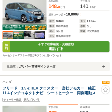
ル 横滑り防止装置
支払総額
本体価格
148.
140.
8
4
万円
万円
18,800
通常ローン
月々
円
年式
2018
年
走行
4.6
万km
車検
車検整備付
修復
なし
保証
保証付
整備
法定整備付
住所
群馬県前橋市
今すぐ在庫確認・見積依頼
無
電話する
料
カーセンサーアフター保証がBプランに付いています
販売店：
ガリバー 前橋南インター店
ホンダ
NEW
フリード 1.5 e:HEV クロスター 当社デモカー 純正
11.4インチコネクトナビ シートヒーター 両側電動スラ
イドドア LEDヘッドライト オートハイビーム ブラ
ディーラー保証
購入プラン付
インドスポットインフォメーション 渋滞追従機能付き
ACC 衝突軽減ブレーキ
支払総額
本体価格