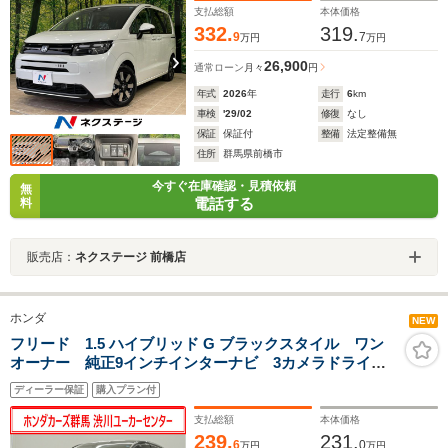
ド オートハイビーム
支払総額
本体価格
332.
319.
9
7
万円
万円
26,900
通常ローン
月々
円
年式
2026
年
走行
6
km
車検
'29/02
修復
なし
保証
保証付
整備
法定整備無
住所
群馬県前橋市
今すぐ在庫確認・見積依頼
無
電話する
料
販売店：
ネクステージ 前橋店
ホンダ
NEW
フリード 1.5 ハイブリッド G ブラックスタイル ワン
オーナー 純正9インチインターナビ 3カメラドライブ
レコーダー シートヒーター 両側電動スライドドア
ディーラー保証
購入プラン付
LEDヘッドライト アクティブコーナリングライト
ETC 衝突軽減ブレーキ 誤発進抑制機能
支払総額
本体価格
239.
231.
6
0
万円
万円