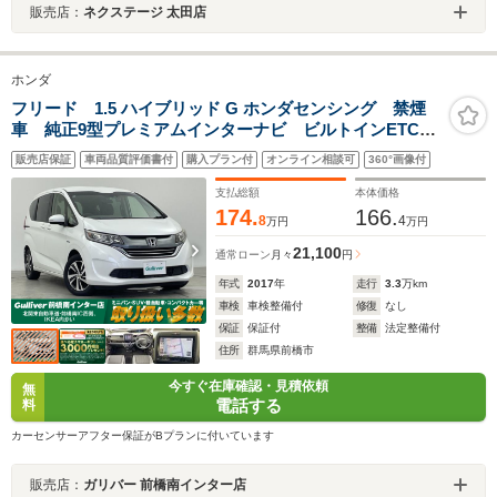
販売店：
ネクステージ 太田店
ホンダ
フリード 1.5 ハイブリッド G ホンダセンシング 禁煙
車 純正9型プレミアムインターナビ ビルトインETC
ホンダセンシング バックカメラ 前後ドライブレコー
販売店保証
車両品質評価書付
購入プラン付
オンライン相談可
360°画像付
ダー ABS レーダークルーズコントロール レーンキ
ープアシスト 両側パワースライドドア
支払総額
本体価格
174.
166.
8
4
万円
万円
21,100
通常ローン
月々
円
年式
2017
年
走行
3.3
万km
車検
車検整備付
修復
なし
保証
保証付
整備
法定整備付
住所
群馬県前橋市
今すぐ在庫確認・見積依頼
無
電話する
料
カーセンサーアフター保証がBプランに付いています
販売店：
ガリバー 前橋南インター店