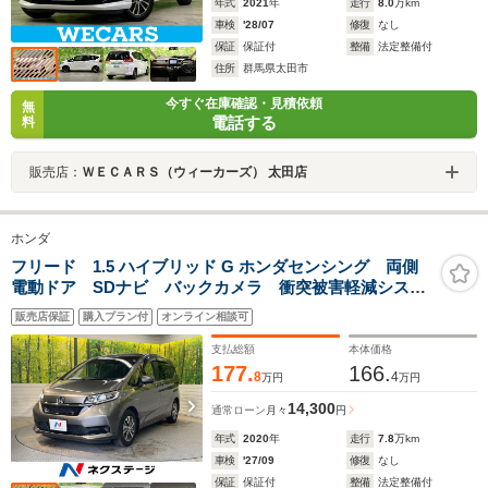
年式
2021
年
走行
8.0
万km
車検
'28/07
修復
なし
保証
保証付
整備
法定整備付
住所
群馬県太田市
今すぐ在庫確認・見積依頼
無
電話する
料
販売店：
ＷＥＣＡＲＳ（ウィーカーズ） 太田店
ホンダ
フリード 1.5 ハイブリッド G ホンダセンシング 両側
電動ドア SDナビ バックカメラ 衝突被害軽減システ
ム ハーフレザーシート スマートキー LEDヘッド
販売店保証
購入プラン付
オンライン相談可
ビルトインETC クルコン 純正15インチアルミ オー
トライト オートエアコン
支払総額
本体価格
177.
166.
8
4
万円
万円
14,300
通常ローン
月々
円
年式
2020
年
走行
7.8
万km
車検
'27/09
修復
なし
保証
保証付
整備
法定整備付