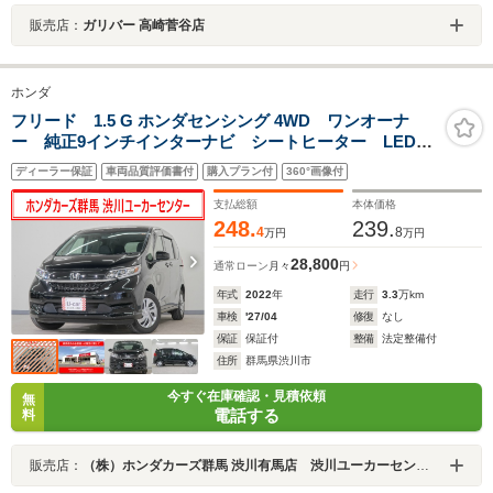
販売店：
ガリバー 高崎菅谷店
ホンダ
フリード 1.5 G ホンダセンシング 4WD ワンオーナ
ー 純正9インチインターナビ シートヒーター LEDオ
ートライト アクティブコーナリングライト アダプテ
ディーラー保証
車両品質評価書付
購入プラン付
360°画像付
ィブクルーズコントロール レーンキープアシスト 誤
発進抑制機能 衝突軽減ブレーキ
支払総額
本体価格
248.
239.
4
8
万円
万円
28,800
通常ローン
月々
円
年式
2022
年
走行
3.3
万km
車検
'27/04
修復
なし
保証
保証付
整備
法定整備付
住所
群馬県渋川市
今すぐ在庫確認・見積依頼
無
電話する
料
販売店：
（株）ホンダカーズ群馬 渋川有馬店 渋川ユーカーセンター