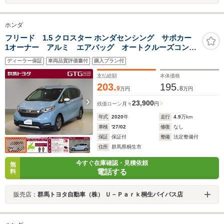
ホンダ
フリード 1.5 クロスター ホンダセンシング サポカー
1オーナー アルミ エアバッグ オートクルーズコント
ロール 左右電動スライドドア パワステ LEDライ
ディーラー保証
車両品質評価書付
購入プラン付
ト Rカメラ 寒冷地仕様 AAC DVD再生 キーフリ
ー 横滑り防止 フルセグ ABS
支払総額
本体価格
203.
195.
9
8
万円
万円
23,900
残価ローン
月々
円
年式
2020
年
走行
4.9
万km
車検
'27/02
修復
なし
保証
保証付
整備
法定整備付
住所
群馬県桐生市
今すぐ在庫確認・見積依頼
無
電話する
料
販売店：
群馬トヨタ自動車（株） Ｕ－Ｐａｒｋ桐生バイパス店