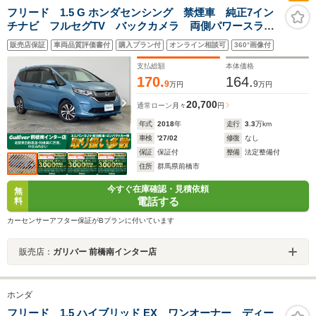
フリード 1.5 G ホンダセンシング 禁煙車 純正7イン
チナビ フルセグTV バックカメラ 両側パワースライ
ドドア 追従クルーズコントロール アイドリングスト
販売店保証
車両品質評価書付
購入プラン付
オンライン相談可
360°画像付
ップ機能 ハーフレザーシート スマートキー LEDオ
ートライト ETC
支払総額
本体価格
170.
164.
9
9
万円
万円
20,700
通常ローン
月々
円
年式
2018
年
走行
3.3
万km
車検
'27/02
修復
なし
保証
保証付
整備
法定整備付
住所
群馬県前橋市
今すぐ在庫確認・見積依頼
無
電話する
料
カーセンサーアフター保証がBプランに付いています
販売店：
ガリバー 前橋南インター店
ホンダ
フリード 1.5 ハイブリッド EX ワンオーナー ディー