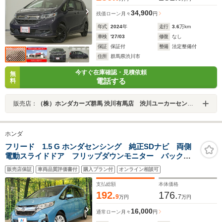
34,900
残価ローン
月々
円
年式
2024
年
走行
3.6
万km
車検
'27/03
修復
なし
保証
保証付
整備
法定整備付
住所
群馬県渋川市
今すぐ在庫確認・見積依頼
無
電話する
料
販売店：
（株）ホンダカーズ群馬 渋川有馬店 渋川ユーカーセンター
ホンダ
フリード 1.5 G ホンダセンシング 純正SDナビ 両側
電動スライドドア フリップダウンモニター バックカ
メラ 禁煙車 スマートキー ビルトインETC オート
販売店保証
車両品質評価書付
購入プラン付
オンライン相談可
エアコン アイドリングストップ Bluetooth フルセ
グ LEDフォグ
支払総額
本体価格
192.
176.
9
7
万円
万円
16,000
通常ローン
月々
円