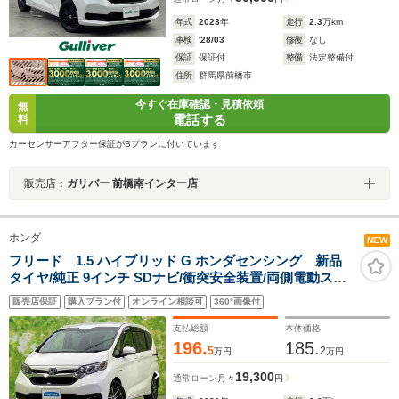
年式
2023
年
走行
2.3
万km
車検
'28/03
修復
なし
保証
保証付
整備
法定整備付
住所
群馬県前橋市
今すぐ在庫確認・見積依頼
無
電話する
料
カーセンサーアフター保証がBプランに付いています
販売店：
ガリバー 前橋南インター店
ホンダ
NEW
フリード 1.5 ハイブリッド G ホンダセンシング 新品
タイヤ/純正 9インチ SDナビ/衝突安全装置/両側電動スラ
イドドア/車線逸脱防止支援システム/ヘッドランプ
販売店保証
購入プラン付
オンライン相談可
360°画像付
LED/Bluetooth接続/ETC/EBD付ABS/横滑り防止装置
支払総額
本体価格
196.
185.
5
2
万円
万円
19,300
通常ローン
月々
円