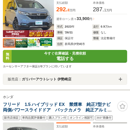
キ ステアリングスイッチ スマートキー プッシュス
支払総額
本体価格
タート
292.
287.
8
1
万円
万円
33,900
通常ローン
月々
円
年式
2023
年
走行
0.9
万km
車検
'26/11
修復
なし
保証
保証付
整備
法定整備付
住所
群馬県伊勢崎市
今すぐ在庫確認・見積依頼
無
電話する
料
カーセンサーアフター保証がBプランに付いています
販売店：
ガリバーアウトレット 伊勢崎店
ホンダ
フリード 1.5 ハイブリッド EX 禁煙車 純正7型ナビ
両側パワースライドドア バックカメラ 純正アルミホ
イール 純正フロアマット ハーフレザーシート オー
販売店保証
車両品質評価書付
購入プラン付
オンライン相談可
360°画像付
トライト レーンキープアシスト スマートキー ETC
LEDヘッドライト 追従クルコン
支払総額
本体価格