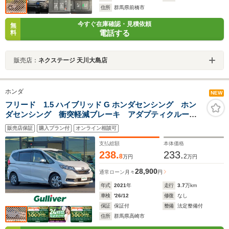
住所
群馬県前橋市
今すぐ在庫確認・見積依頼
無
電話する
料
販売店：
ネクステージ 天川大島店
ホンダ
NEW
フリード 1.5 ハイブリッド G ホンダセンシング ホン
ダセンシング 衝突軽減ブレーキ アダプティクルーズ
コントロール 車線維持支援システム 先行車発進通知
販売店保証
購入プラン付
オンライン相談可
機能 純正ナビ フルセグテレビ ビルトインETC
Bluetooth接続 バックカメラ
支払総額
本体価格
238.
233.
8
2
万円
万円
28,900
通常ローン
月々
円
年式
2021
年
走行
3.7
万km
車検
'26/12
修復
なし
保証
保証付
整備
法定整備付
住所
群馬県高崎市