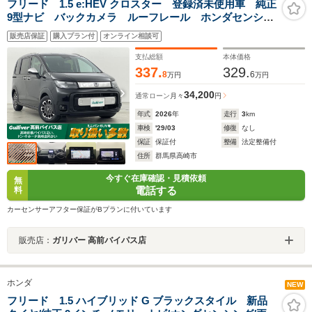
フリード 1.5 e:HEV クロスター 登録済未使用車 純正
9型ナビ バックカメラ ルーフレール ホンダセンシン
グ BSM 追従クルコン レーンアシスト シートヒー
販売店保証
購入プラン付
オンライン相談可
ター 両側電動スライドドア オートハイビーム クロ
スター専用純正AW 禁煙車
支払総額
本体価格
337.
329.
8
6
万円
万円
34,200
通常ローン
月々
円
年式
2026
年
走行
3
km
車検
'29/03
修復
なし
保証
保証付
整備
法定整備付
住所
群馬県高崎市
今すぐ在庫確認・見積依頼
無
電話する
料
カーセンサーアフター保証がBプランに付いています
販売店：
ガリバー 高前バイパス店
ホンダ
NEW
フリード 1.5 ハイブリッド G ブラックスタイル 新品