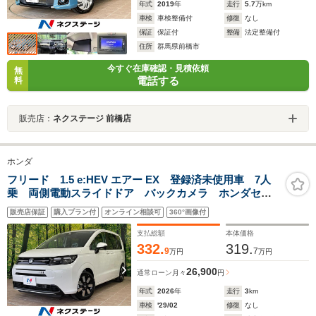
年式
2019
年
走行
5.7
万km
車検
車検整備付
修復
なし
保証
保証付
整備
法定整備付
住所
群馬県前橋市
今すぐ在庫確認・見積依頼
無
電話する
料
販売店：
ネクステージ 前橋店
ホンダ
フリード 1.5 e:HEV エアー EX 登録済未使用車 7人
乗 両側電動スライドドア バックカメラ ホンダセン
シング アダプティブクルーズ シートヒーター レー
販売店保証
購入プラン付
オンライン相談可
360°画像付
ンキープ コーナーセンサー スマートキー LEDヘッ
ド オートハイビーム
支払総額
本体価格
332.
319.
9
7
万円
万円
26,900
通常ローン
月々
円
年式
2026
年
走行
3
km
車検
'29/02
修復
なし