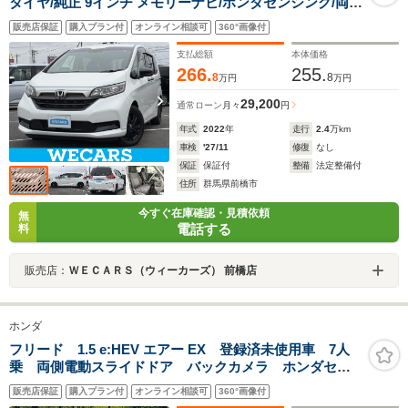
タイヤ/純正 9インチ メモリーナビ/ホンダセンシング/両側
電動スライドドア/シートヒーター 前席/車線逸脱防止支援
販売店保証
購入プラン付
オンライン相談可
360°画像付
システム/ドライブレコーダー 純正/ヘッドランプ LED
支払総額
本体価格
266.
255.
8
8
万円
万円
29,200
通常ローン
月々
円
年式
2022
年
走行
2.4
万km
車検
'27/11
修復
なし
保証
保証付
整備
法定整備付
住所
群馬県前橋市
今すぐ在庫確認・見積依頼
無
電話する
料
販売店：
ＷＥＣＡＲＳ（ウィーカーズ） 前橋店
ホンダ
フリード 1.5 e:HEV エアー EX 登録済未使用車 7人
乗 両側電動スライドドア バックカメラ ホンダセン
シング アダプティブクルーズ シートヒーター レー
販売店保証
購入プラン付
オンライン相談可
360°画像付
ンキープ コーナーセンサー スマートキー LEDヘッ