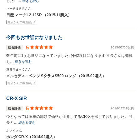
した、…
続きを読む
マーチＳＲ君さん
日産 マーチ1.2 12SR （2015/11購入）
お店からの返信あり
今回もお世話になりました
5
総合評価
2015/02/06投稿
数年前に1度お世話になっていました 今回2度目になります 社長さんは知識
も…
続きを読む
道具屋まっくさん
メルセデス・ベンツ SクラスS500 ロング （2015/02購入）
お店からの返信あり
CR-X SIR
5
総合評価
2014/12/01投稿
今となっては旧車の部類で価格が上昇してるCR-Xを探しておりました。 社
長と…
続きを読む
ホソイさん
ホンダ CR-X（2014/02購入）