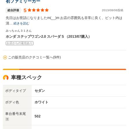
初ファミリーカー
5
総合評価
2013/08/06投稿
先日はお世話になりましたm(__)m お店の雰囲気も非常に良く、ピット内は
清…
続きを読む
みっちゃん３１さん
ホンダ ステップワゴン2.0 スパーダ S （2013/07購入）
お店からの返信あり
この販売店のクチコミ一覧へ(9件)
車種スペック
ボディタイプ
セダン
ボディ色
ホワイト
車台番号末尾
502