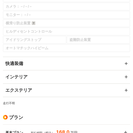
カメラ：－/－/－
モニター：－/－
横滑り防止装置
ヒルディセントコントロール
アイドリングストップ
盗難防止装置
オートマチックハイビーム
快適装備
インテリア
エクステリア
走行不明
プラン
168.0
万円
基本プラン
支払総額（税込）