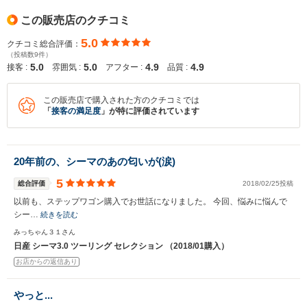
この販売店のクチコミ
5.0
クチコミ総合評価：
（投稿数9件）
5.0
5.0
4.9
4.9
接客 :
雰囲気 :
アフター :
品質 :
この販売店で購入された方のクチコミでは
「
接客の満足度
」が特に評価されています
20年前の、シーマのあの匂いが(涙)
5
総合評価
2018/02/25投稿
以前も、ステップワゴン購入でお世話になりました。 今回、悩みに悩んで
シー…
続きを読む
みっちゃん３１さん
日産 シーマ3.0 ツーリング セレクション （2018/01購入）
お店からの返信あり
やっと...