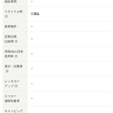
福祉車両
－
リサイクル料
リ済込
新車物件
－
定期点検
－
記録簿
登録
済未
(届出)
－
使用車
展示・試乗車
－
レンタカー
－
アップ
エコカー
－
減税対象車
キャンピング