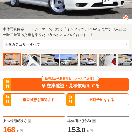
本体写真内容：
F50シーマ！ではなく「インフィニティQ45」です(^^♪人とは
一味二味違った車を乗りたい方へオススメの1台です！！
販売店から最短即日、メールで返答！
無
在庫確認・見積依頼をする
料
無
無
車両状態を確認する
来店予約をする
料
料
支払総額(税込)
本体価格(税込)
168
153
.0
万円
万円