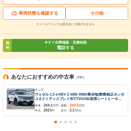
車両状態を確認する
その他
※メールアドレスは販売店に公開されません
入力途中の情報を保存しますか？
今すぐ在庫確認・見積依頼
無
電話する
料
※次回問い合わせをする際に自動入力されます
※保存された情報は
90
日で破棄されます
いいえ
はい
あなたにおすすめの中古車
［PR］
ホンダ
ヴェゼル 1.5 e:HEV Z 4WD 4WD/寒冷地/禁煙/純正ホンダ
コネクトディスプレイ/BT/TV/USB/前席シートヒーター/
電動リアゲート/ダウンヒルアシストコントロール/フロン
264.1
269.8
本体：
万円
総額：
万円
トデアイサー/社外アルミホイール付冬タイヤ積込
2021
2.1
年式：
年
走行：
万km