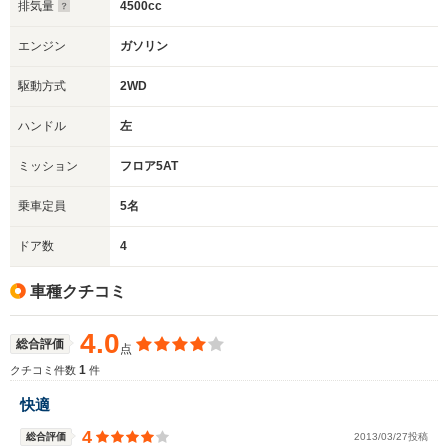
排気量
4500cc
エンジン
ガソリン
駆動方式
2WD
ハンドル
左
ミッション
フロア5AT
乗車定員
5名
ドア数
4
車種クチコミ
4.0
総合評価
点
1
クチコミ件数
件
快適
4
総合評価
2013/03/27投稿