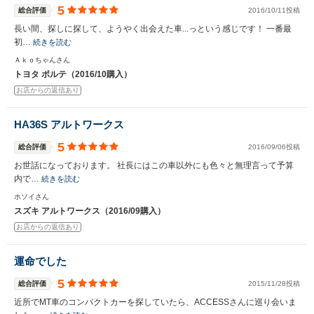
5
総合評価
2016/10/11投稿
長い間、探しに探して、ようやく出会えた車...っという感じです！ 一番最
初…
続きを読む
Ａｋｏちゃんさん
トヨタ ポルテ（2016/10購入）
お店からの返信あり
HA36S アルトワークス
5
総合評価
2016/09/06投稿
お世話になっております。 社長にはこの車以外にも色々と無理言って予算
内で…
続きを読む
ホソイさん
スズキ アルトワークス（2016/09購入）
お店からの返信あり
運命でした
5
総合評価
2015/11/28投稿
近所でMT車のコンパクトカーを探していたら、ACCESSさんに巡り会いま