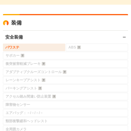
装備
安全装備
パワステ
ABS
サポカー
衝突被害軽減ブレーキ
アダプティブクルーズコントロール
レーンキープアシスト
パーキングアシスト
アクセル踏み間違い防止装置
障害物センサー
エアバッグ：－/－/－/－
頸部衝撃緩和ヘッドレスト
全周囲カメラ