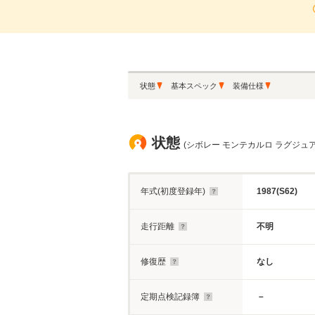
状態
基本スペック
装備仕様
状態
(シボレー モンテカルロ ラグジュ
年式(初度登録年)
1987(S62)
走行距離
不明
修復歴
なし
定期点検記録簿
－