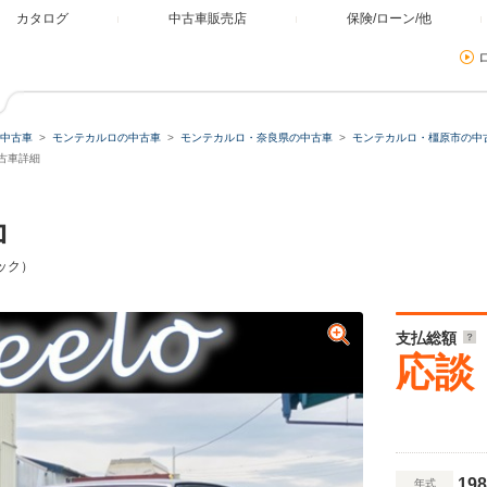
カタログ
中古車販売店
保険/ローン/他
中古車
モンテカルロの中古車
モンテカルロ・奈良県の中古車
モンテカルロ・橿原市の中
古車詳細
ロ
ック）
支払総額
応談
198
年式