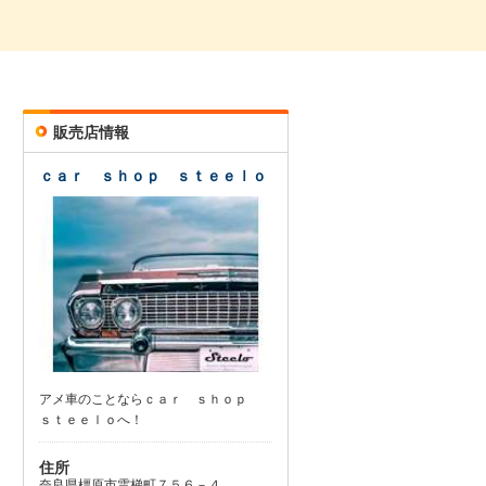
販売店情報
ｃａｒ ｓｈｏｐ ｓｔｅｅｌｏ
アメ車のことならｃａｒ ｓｈｏｐ
ｓｔｅｅｌｏへ！
住所
奈良県橿原市雲梯町７５６－４