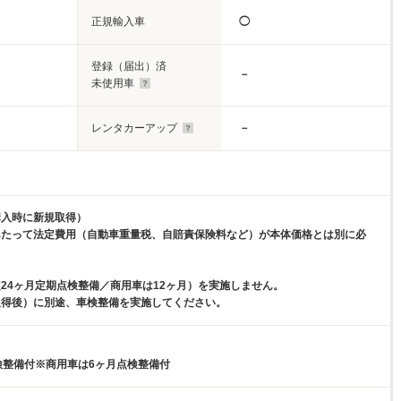
正規輸入車
◯
登録（届出）済
－
未使用車
レンタカーアップ
－
購入時に新規取得）
あたって法定費用（自動車重量税、自賠責保険料など）が本体価格とは別に必
。
24ヶ月定期点検整備／商用車は12ヶ月）を実施しません。
取得後）に別途、車検整備を実施してください。
検整備付※商用車は6ヶ月点検整備付