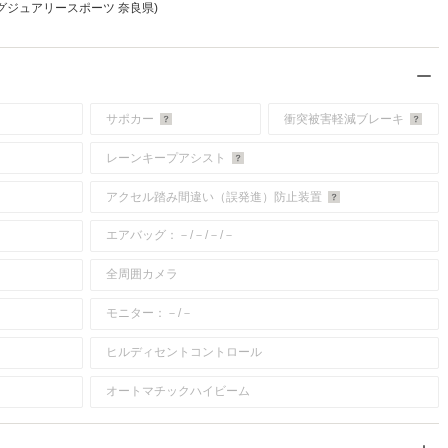
ラグジュアリースポーツ 奈良県)
サポカー
衝突被害軽減ブレーキ
レーンキープアシスト
アクセル踏み間違い（誤発進）防止装置
エアバッグ：－/－/－/－
全周囲カメラ
モニター：－/－
ヒルディセントコントロール
オートマチックハイビーム