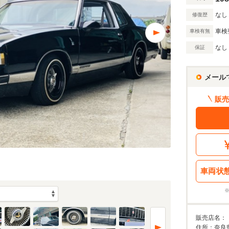
なし
修復歴
車検
車検有無
なし
保証
メール
販売
車両状
販売店名：
住所：奈良