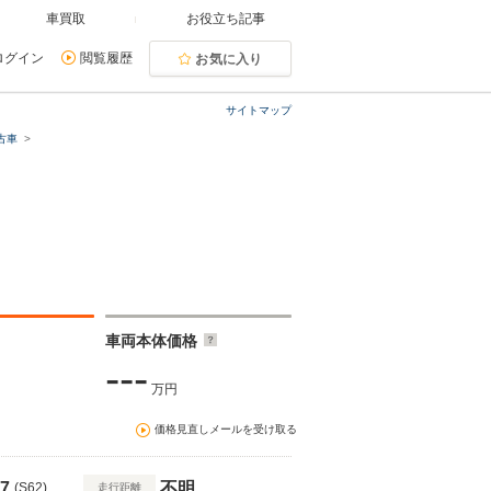
車買取
お役立ち記事
ログイン
閲覧履歴
お気に入り
サイトマップ
古車
車両本体価格
---
万円
価格見直しメールを受け取る
7
不明
(S62)
走行距離