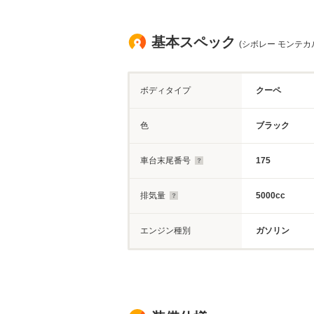
基本スペック
(シボレー モンテカ
ボディタイプ
クーペ
色
ブラック
車台末尾番号
175
排気量
5000cc
エンジン種別
ガソリン