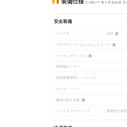
装備仕様
(シボレー モンテカルロ 
安全装備
パワステ
ABS
アダプティブクルーズコントロール
パーキングアシスト
障害物センサー
頸部衝撃緩和ヘッドレスト
カメラ：－/－/－
横滑り防止装置
アイドリングストップ
盗難防止装置