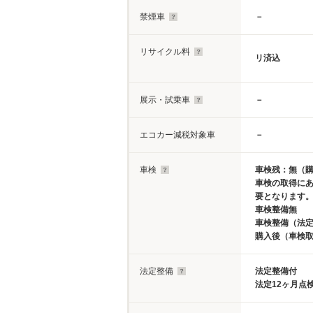
禁煙車
－
リサイクル料
リ済込
展示・試乗車
－
エコカー減税対象車
－
車検
車検残：無（
車検の取得に
要となります
車検整備無
車検整備（法定
購入後（車検
法定整備
法定整備付
法定12ヶ月点