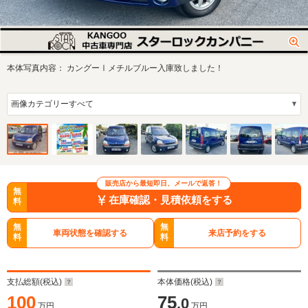
本体写真内容：
カングーⅠメチルブルー入庫致しました！
販売店から最短即日、メールで返答！
無
在庫確認・見積依頼をする
料
無
無
車両状態を確認する
来店予約をする
料
料
支払総額(税込)
本体価格(税込)
100
75
.0
万円
万円