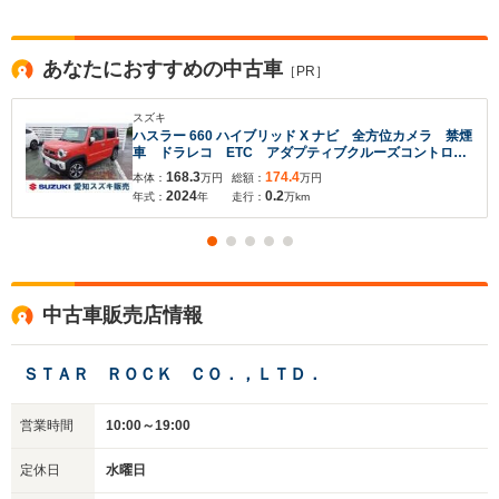
あなたにおすすめの中古車
［PR］
スズキ
ハスラー 660 ハイブリッド X ナビ 全方位カメラ 禁煙
車 ドラレコ ETC アダプティブクルーズコントロー
ル オートLEDヘッドライト アイドリングストップ
168.3
174.4
本体：
万円
総額：
万円
シートヒーター
2024
0.2
年式：
年
走行：
万km
中古車販売店情報
ＳＴＡＲ ＲＯＣＫ ＣＯ．，ＬＴＤ．
営業時間
10:00～19:00
定休日
水曜日