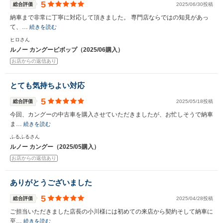
5
総合評価
2025/06/30投稿
納車まで非常に丁寧に対応して頂きました。 専門店ならではの知見があっ
て、…
続きを読む
ヒロさん
ルノー カングービボップ（2025/06購入）
お店からの返信あり
とても気持ちよい対応
5
総合評価
2025/05/18投稿
今回、カングーの中古車を購入させていただきましたが、お忙しそうで納車
ま…
続きを読む
ふるふるさん
ルノー カングー（2025/05購入）
お店からの返信あり
ありがとうございました
5
総合評価
2025/04/28投稿
ご担当いただきました店長の小川様には初めての来店から契約そして納車に
至…
続きを読む