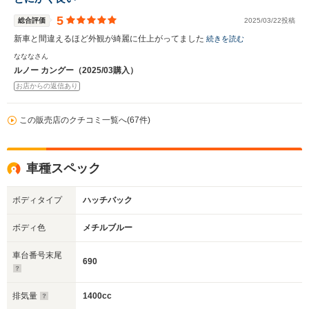
5
総合評価
2025/03/22投稿
新車と間違えるほど外観が綺麗に仕上がってました
続きを読む
なななさん
ルノー カングー（2025/03購入）
お店からの返信あり
この販売店のクチコミ一覧へ(67件)
車種スペック
ボディタイプ
ハッチバック
ボディ色
メチルブルー
車台番号末尾
690
排気量
1400cc