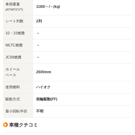
車両重量
1180/－/－(kg)
(AT/MT/CVT)
シート列数
2列
10・15燃費
－
WLTC燃費
－
JC08燃費
－
ホイール
2600mm
ベース
使用燃料
ハイオク
駆動方式
前輪駆動(FF)
最小回転半径
不明
車種クチコミ