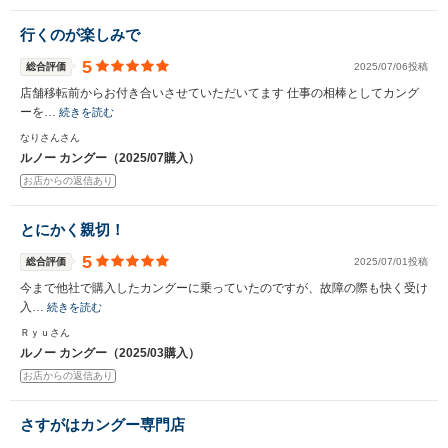
行くのが楽しみで
5
入力途中の情報を保存しますか？
総合評価
2025/07/06投稿
店舗移転前からお付き合いさせていただいてます 仕事の相棒としてカング
※次回問い合わせをする際に自動入力されます
ーを…
続きを読む
※保存された情報は
90
日で破棄されます
なりさんさん
ルノー カングー（2025/07購入）
いいえ
はい
お店からの返信あり
とにかく親切！
5
総合評価
2025/07/01投稿
今まで他社で購入したカングーに乗っていたのですが、故障の際も快く受け
入…
続きを読む
Ｒｙｕさん
ルノー カングー（2025/03購入）
お店からの返信あり
さすがはカングー専門店