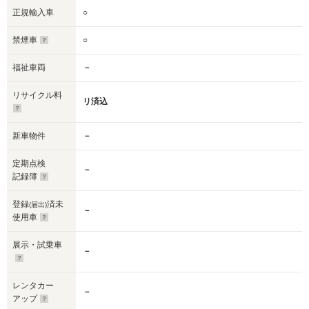
正規輸入車
○
禁煙車
○
福祉車両
－
リサイクル料
リ済込
新車物件
－
定期点検
－
記録簿
登録
済未
(届出)
－
使用車
展示・試乗車
－
レンタカー
－
アップ