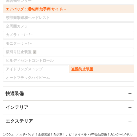
障害物センサー
エアバッグ：運転席/助手席/サイド/－
頸部衝撃緩和ヘッドレスト
全周囲カメラ
カメラ：－/－/－
モニター：－/－
横滑り防止装置
ヒルディセントコントロール
アイドリングストップ
盗難防止装置
オートマチックハイビーム
快適装備
インテリア
エクステリア
1400cc！ハッチバック！全塗装済！希少車！ナビ！タイベル・WP新品交換！カングーIメチル