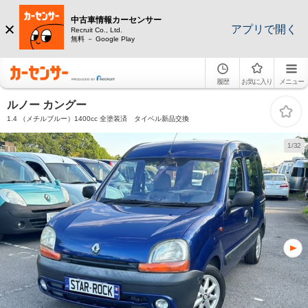
中古車情報カーセンサー
アプリで開く
Recruit Co., Ltd.
無料 － Google Play
履歴
お気に入り
メニュー
ルノー カングー
1.4 （メチルブルー）1400cc 全塗装済 タイベル新品交換
1/32