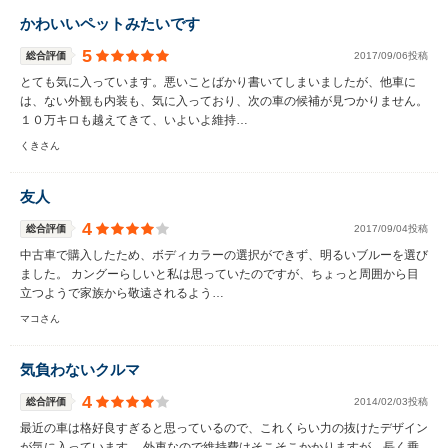
かわいいペットみたいです
5
総合評価
2017/09/06投稿
とても気に入っています。悪いことばかり書いてしまいましたが、他車に
は、ない外観も内装も、気に入っており、次の車の候補が見つかりません。
１０万キロも越えてきて、いよいよ維持…
くきさん
友人
4
総合評価
2017/09/04投稿
中古車で購入したため、ボディカラーの選択ができず、明るいブルーを選び
ました。 カングーらしいと私は思っていたのですが、ちょっと周囲から目
立つようで家族から敬遠されるよう…
マコさん
気負わないクルマ
4
総合評価
2014/02/03投稿
最近の車は格好良すぎると思っているので、これくらい力の抜けたデザイン
が気に入っています。 外車なので維持費はそこそこかかりますが、長く乗