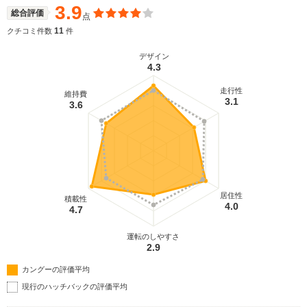
3.9
総合評価
点
11
クチコミ件数
件
デザイン
4.3
走行性
維持費
3.1
3.6
居住性
積載性
4.0
4.7
運転のしやすさ
2.9
カングーの評価平均
現行のハッチバックの評価平均