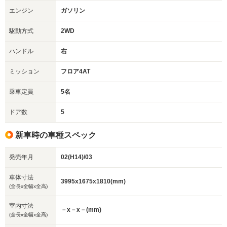
エンジン
ガソリン
駆動方式
2WD
ハンドル
右
ミッション
フロア4AT
乗車定員
5名
ドア数
5
新車時の車種スペック
発売年月
02(H14)/03
車体寸法
3995x1675x1810(mm)
(全長x全幅x全高)
室内寸法
－x－x－(mm)
(全長x全幅x全高)