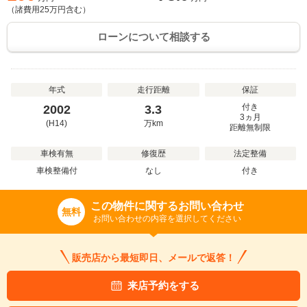
（諸費用
25
万円含む）
ローンについて相談する
年式
走行距離
保証
付き
2002
3.3
3ヵ月
(H14)
万
km
距離無制限
車検有無
修復歴
法定整備
車検整備付
なし
付き
この物件に関するお問い合わせ
無料
お問い合わせの内容を選択してください
販売店から最短即日、メールで返答！
来店予約をする