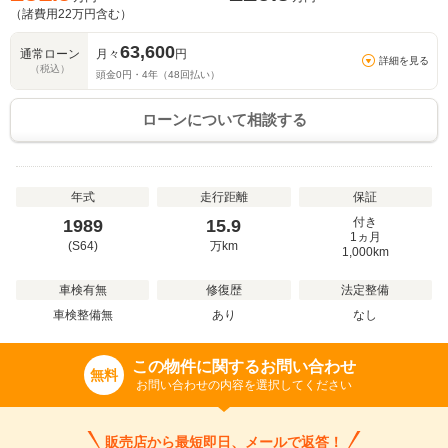
（諸費用
22
万円含む）
63,600
通常ローン
月々
円
詳細を見る
（税込）
頭金
0
円・
4
年（
48
回払い）
ローンについて相談する
年式
走行距離
保証
付き
1989
15.9
1ヵ月
(S64)
万
km
1,000km
車検有無
修復歴
法定整備
車検整備無
あり
なし
この物件に関するお問い合わせ
無料
お問い合わせの内容を選択してください
販売店から最短即日、メールで返答！