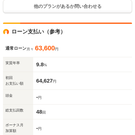
他のプランがあるか問い合わせる
ローン支払い（参考）
63,600
通常ローン
月々
円
実質年率
9.8
%
初回
64,627
円
お支払い額
頭金
-
円
総支払回数
48
回
ボーナス月
-
円
加算額