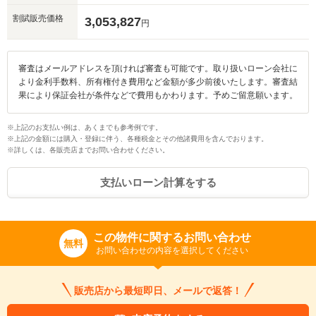
割賦販売価格
3,053,827
円
審査はメールアドレスを頂ければ審査も可能です。取り扱いローン会社に
より金利手数料、所有権付き費用など金額が多少前後いたします。審査結
果により保証会社が条件などで費用もかわります。予めご留意願います。
入力途中の情報を保存しますか？
※次回問い合わせをする際に自動入力されます
※上記のお支払い例は、あくまでも参考例です。
※上記の金額には購入・登録に伴う、各種税金とその他諸費用を含んでおります。
※保存された情報は
90
日で破棄されます
※詳しくは、各販売店までお問い合わせください。
支払いローン計算をする
いいえ
はい
この物件に関するお問い合わせ
無料
お問い合わせの内容を選択してください
販売店から最短即日、メールで返答！