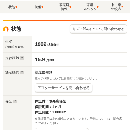
販売店
車種
中古車
状態
装備
情報
スペック
比較表
状態
キズ・凹みについて問い合わせる
年式
1989
(S64)
年
(初年度登録年)
走行距離
15.9
万km
法定整備
法定整備無
車両の状態については販売店にご確認ください。
アフターサービスを問い合わせる
保証
保証付：販売店保証
保証期間：1ヵ月
保証距離：1,000km
※保証費用は本体価格に含まれています。詳細については、販売店
にご確認ください。