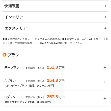
快適装備
インテリア
エクステリア
◆◆全車総額表示！税金、リサイクル込みの明瞭会計◆◆厳選の全国仕入れ！■ＬＩＮＥ・ＹＯ
ＵＴＵＢＥで動画配信無料サービス■購入特典有■検索はロープライスカー
プラン
251.8
万円
基本プラン
支払総額（税込）
254.8
万円
Aプラン
支払総額（税込）
スタンダードプラン！整備、クリーニング付
257.8
万円
Bプラン
支払総額（税込）
保証充実安心プラン（整備、90日保証付）