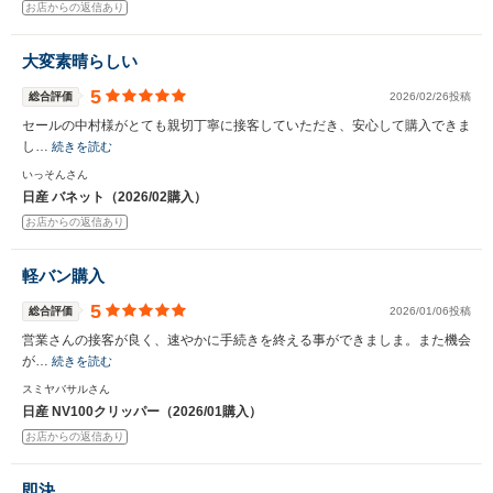
お店からの返信あり
大変素晴らしい
5
総合評価
2026/02/26投稿
セールの中村様がとても親切丁寧に接客していただき、安心して購入できま
し…
続きを読む
いっそんさん
日産 バネット（2026/02購入）
お店からの返信あり
軽バン購入
5
総合評価
2026/01/06投稿
営業さんの接客が良く、速やかに手続きを終える事ができましま。また機会
が…
続きを読む
スミヤバサルさん
日産 NV100クリッパー（2026/01購入）
お店からの返信あり
即決