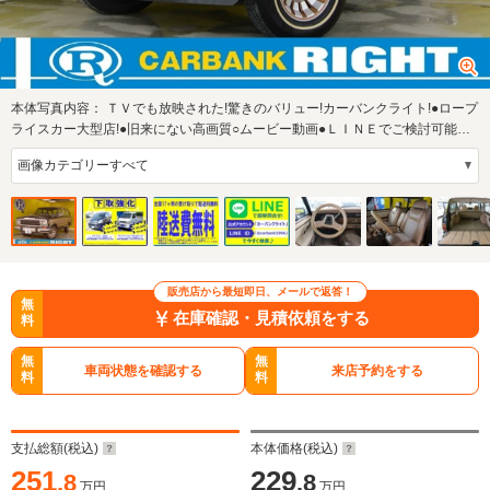
本体写真内容：
ＴＶでも放映された!驚きのバリュー!カーバンクライト!●ロープ
ライスカー大型店!●旧来にない高画質○ムービー動画●ＬＩＮＥでご検討可能！■
公…
販売店から最短即日、メールで返答！
無
在庫確認・見積依頼をする
料
無
無
車両状態を確認する
来店予約をする
料
料
支払総額(税込)
本体価格(税込)
251
229
.8
.8
万円
万円