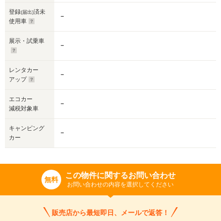
登録
済未
(届出)
－
使用車
展示・試乗車
－
レンタカー
－
アップ
エコカー
－
減税対象車
キャンピング
－
カー
この物件に関するお問い合わせ
無料
お問い合わせの内容を選択してください
販売店から最短即日、メールで返答！