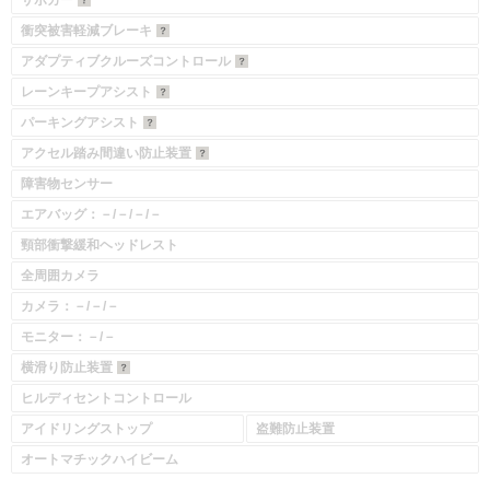
サポカー
衝突被害軽減ブレーキ
アダプティブクルーズコントロール
レーンキープアシスト
パーキングアシスト
アクセル踏み間違い防止装置
障害物センサー
エアバッグ：－/－/－/－
頸部衝撃緩和ヘッドレスト
全周囲カメラ
カメラ：－/－/－
モニター：－/－
横滑り防止装置
ヒルディセントコントロール
アイドリングストップ
盗難防止装置
オートマチックハイビーム