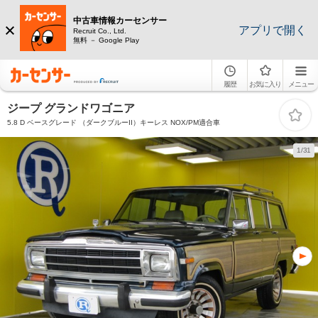
中古車情報カーセンサー
アプリで開く
Recruit Co., Ltd.
無料 － Google Play
履歴
お気に入り
メニュー
ジープ グランドワゴニア
5.8 D ベースグレード （ダークブルーII）キーレス NOX/PM適合車
1/31