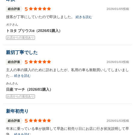
5
総合評価
2026/01/05投稿
接客が丁寧にしていたので即決しました。
続きを読む
ガクさん
トヨタ プリウスα（2026/01購入）
お店からの返信あり
親切丁寧でした
5
総合評価
2026/01/03投稿
主人の車の購入のために訪れましたが、私用の車も衝動買いしてしまいまし
た…
続きを読む
みんさん
日産 マーチ（2026/01購入）
お店からの返信あり
新年初売り
5
総合評価
2026/01/03投稿
年末に乗っている車が故障して早急に初売り日にお店に行き状況説明して早
急…
続きを読む