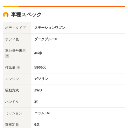
車種スペック
ボディタイプ
ステーションワゴン
ボディ色
ダークブルーII
車台番号末尾
46神
排気量
5800cc
エンジン
ガソリン
駆動方式
2WD
ハンドル
右
ミッション
コラム3AT
乗車定員
6名