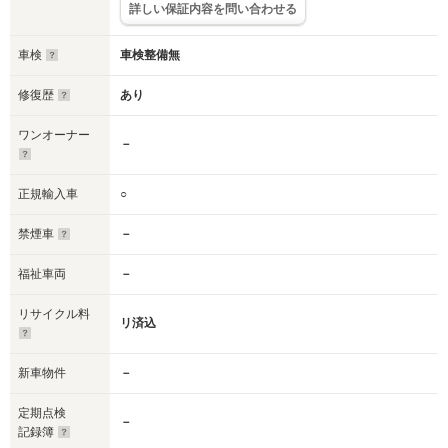
詳しい保証内容を問い合わせる
車検
車検整備無
修復歴
あり
ワンオーナー
－
正規輸入車
○
禁煙車
－
福祉車両
－
リサイクル料
リ済込
新車物件
－
定期点検
－
記録簿