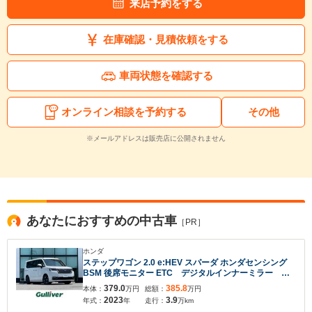
来店予約をする
在庫確認・見積依頼をする
車両状態を確認する
オンライン相談を予約する
その他
※メールアドレスは販売店に公開されません
あなたにおすすめの中古車
［PR］
ホンダ
ステップワゴン 2.0 e:HEV スパーダ ホンダセンシング
BSM 後席モニター ETC デジタルインナーミラー ア
ラウンドビューモニター シートヒーター 純正フロア
379.0
385.8
本体：
万円
総額：
万円
マット 電動リアゲート シートテーブル オットマ
2023
3.9
年式：
年
走行：
万km
ン サンシェード オートライト