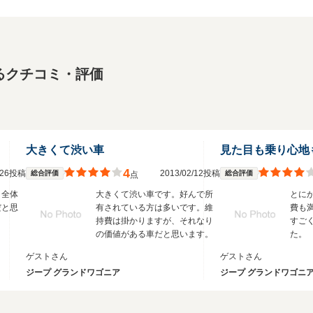
るクチコミ・評価
大きくて渋い車
見た目も乗り心地
4
3/26投稿
2013/02/12投稿
総合評価
総合評価
点
、全体
大きくて渋い車です。好んで所
とに
だと思
有されている方は多いです。維
費も
持費は掛かりますが、それなり
すご
の価値がある車だと思います。
た。
ゲストさん
ゲストさん
ジープ グランドワゴニア
ジープ グランドワゴニ