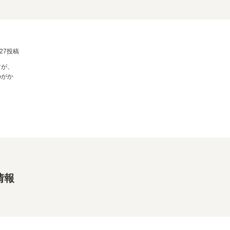
3/27投稿
すが、
のがか
情報