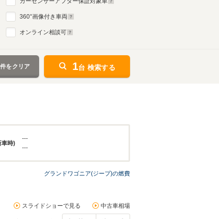
カーセンサーアフター保証対象車
360
°画像付き車両
オンライン相談可
1
条件をクリア
台 検索する
---
新車時)
---
グランドワゴニア(ジープ)の燃費
スライドショーで見る
中古車相場