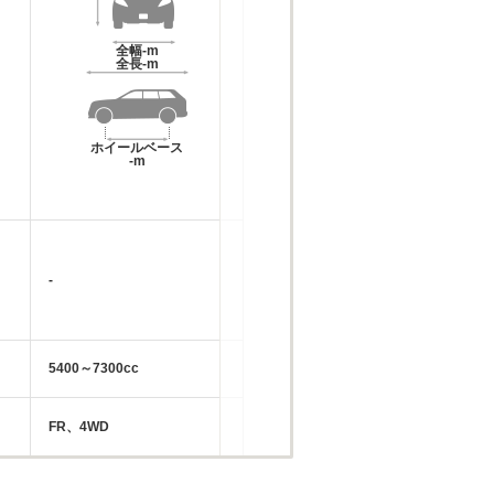
全幅
-m
全長
-m
ホイールベース
-m
-
5400～7300cc
FR、4WD