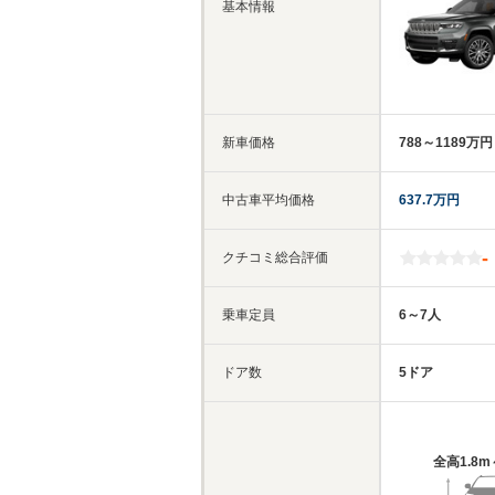
基本情報
新車価格
788～1189万円
中古車平均価格
637.7万円
-
クチコミ総合評価
乗車定員
6～7人
ドア数
5ドア
全高
1.8m