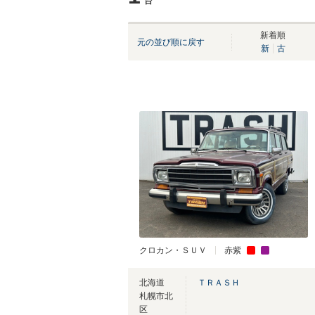
台
新着順
元の並び順に戻す
新
古
クロカン・ＳＵＶ
赤紫
北海道
ＴＲＡＳＨ
札幌市北
区