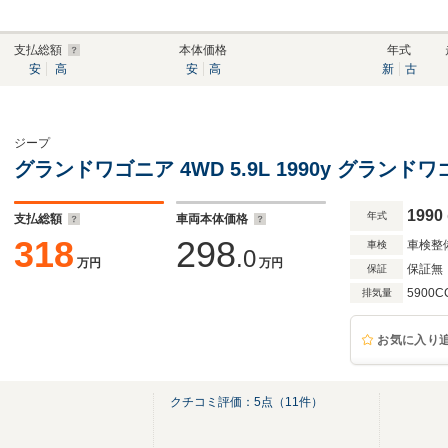
支払総額
本体価格
年式
安
高
安
高
新
古
ジープ
グランドワゴニア 4WD 5.9L 1990y グランド
1990
年式
支払総額
車両本体価格
318
298
車検整
車検
.0
万円
万円
保証無
保証
5900C
排気量
お気に入り
クチコミ評価：
5
点（
11
件）