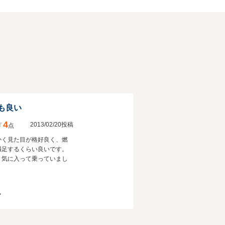
も良い
4
2013/02/20投稿
点
かく見た目が格好良く、燃
満足するくらい良いです。
く気に入って乗っていまし
ア