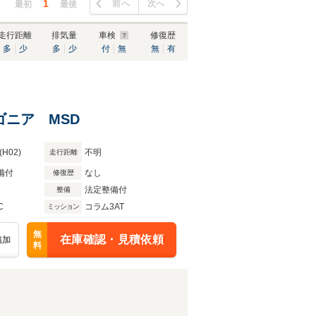
1
前へ
次へ
最初
最後
走行距離
排気量
車検
修復歴
多
少
多
少
付
無
無
有
ワゴニア MSD
(H02)
不明
走行距離
備付
なし
修復歴
法定整備付
整備
C
コラム3AT
ミッション
無
在庫確認・見積依頼
追加
料