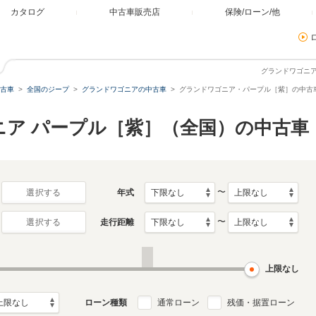
カタログ
中古車販売店
保険/ローン/他
グランドワゴニ
古車
全国のジープ
グランドワゴニアの中古車
グランドワゴニア・パープル［紫］の中古
ニア パープル［紫］（全国）の中古車
〜
年式
選択する
〜
走行距離
選択する
上限なし
ローン種類
通常ローン
残価・据置ローン