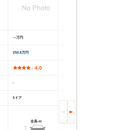
‐‐‐万円
250.6万円
4.0
-
5ドア
全高
-m