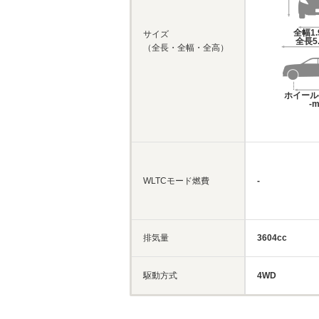
全幅
1
サイズ
全長
5
（全長・全幅・全高）
ホイール
-
WLTCモード燃費
-
排気量
3604cc
駆動方式
4WD