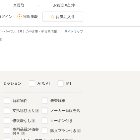
車買取
お役立ち記事
ログイン
閲覧履歴
お気に入り
ア・パープル［紫］の中古車・中古車情報
サイトマップ
車
ミッション
AT/CVT
MT
新着物件
未登録車
支払総額あり
メーカー系販売店
修復歴なし
クーポン付き
車両品質評価書
購入プラン付き
付き