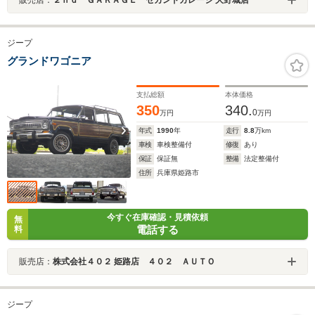
ジープ
グランドワゴニア
支払総額
本体価格
350
340.
0
万円
万円
年式
1990
年
走行
8.8
万km
車検
車検整備付
修復
あり
保証
保証無
整備
法定整備付
住所
兵庫県姫路市
今すぐ在庫確認・見積依頼
無
電話する
料
販売店：
株式会社４０２ 姫路店 ４０２ ＡＵＴＯ
ジープ