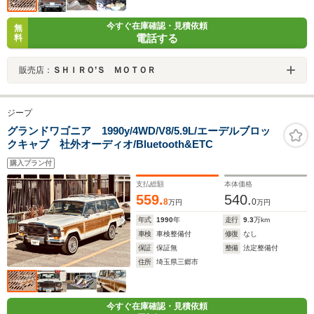
今すぐ在庫確認・見積依頼
無
電話する
料
販売店：
ＳＨＩＲＯ’Ｓ ＭＯＴＯＲ
ジープ
グランドワゴニア 1990y/4WD/V8/5.9L/エーデルブロッ
クキャブ 社外オーディオ/Bluetooth&ETC
購入プラン付
支払総額
本体価格
559.
540.
8
0
万円
万円
年式
1990
年
走行
9.3
万km
車検
車検整備付
修復
なし
保証
保証無
整備
法定整備付
住所
埼玉県三郷市
今すぐ在庫確認・見積依頼