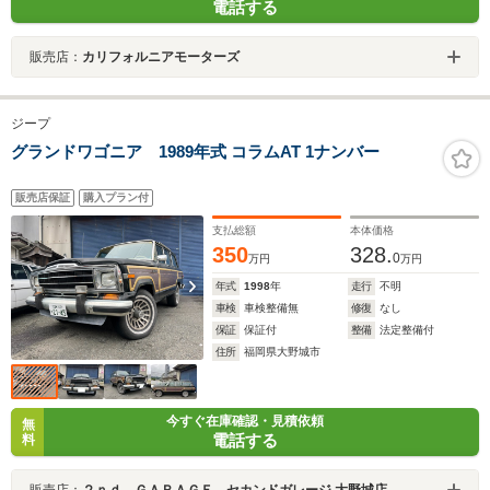
電話する
販売店：
カリフォルニアモーターズ
ジープ
グランドワゴニア 1989年式 コラムAT 1ナンバー
販売店保証
購入プラン付
支払総額
本体価格
350
328.
0
万円
万円
年式
1998
年
走行
不明
車検
車検整備無
修復
なし
保証
保証付
整備
法定整備付
住所
福岡県大野城市
今すぐ在庫確認・見積依頼
無
電話する
料
販売店：
２ｎｄ ＧＡＲＡＧＥ セカンドガレージ 大野城店