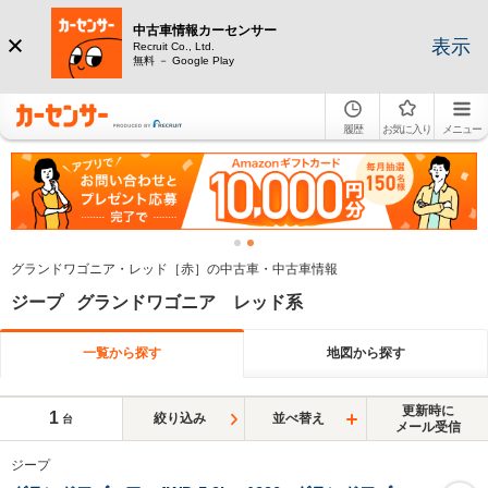
中古車情報カーセンサー
表示
Recruit Co., Ltd.
無料 － Google Play
履歴
お気に入り
メニュー
グランドワゴニア・レッド［赤］の中古車・中古車情報
ジープ グランドワゴニア レッド系
一覧から探す
地図から探す
更新時に
1
絞り込み
並べ替え
台
メール受信
ジープ