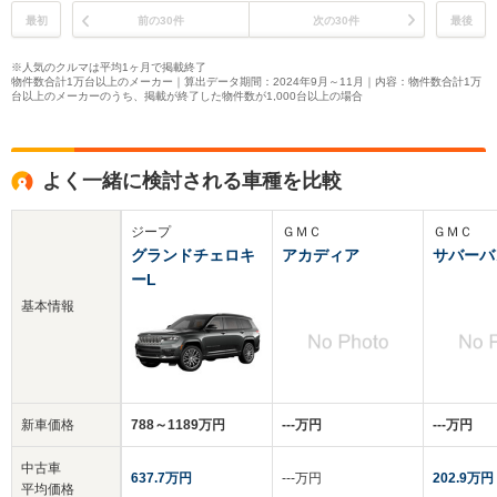
最初
前の30件
次の30件
最後
※人気のクルマは平均1ヶ月で掲載終了
物件数合計1万台以上のメーカー｜算出データ期間：2024年9月～11月｜内容：物件数合計1万
台以上のメーカーのうち、掲載が終了した物件数が1,000台以上の場合
よく一緒に検討される車種を比較
ジープ
ＧＭＣ
ＧＭＣ
グランドチェロキ
アカディア
サバーバ
ーL
基本情報
新車価格
788～1189万円
‐‐‐万円
‐‐‐万円
中古車
637.7万円
‐‐‐万円
202.9万円
平均価格