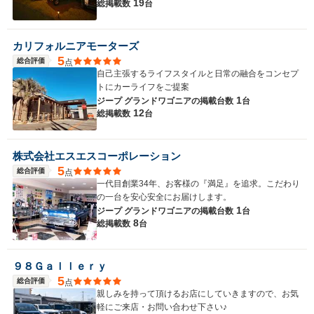
19
総掲載数
台
カリフォルニアモーターズ
5
総合評価
点
自己主張するライフスタイルと日常の融合をコンセプ
トにカーライフをご提案
1
ジープ グランドワゴニアの
掲載台数
台
12
総掲載数
台
株式会社エスエスコーポレーション
5
総合評価
点
一代目創業34年、お客様の『満足』を追求。こだわり
の一台を安心安全にお届けします。
1
ジープ グランドワゴニアの
掲載台数
台
8
総掲載数
台
９８Ｇａｌｌｅｒｙ
5
総合評価
点
親しみを持って頂けるお店にしていきますので、お気
軽にご来店・お問い合わせ下さい♪