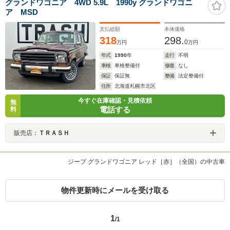
グランドワゴニア 4WD 5.9L 1990y グランドワゴニ
ア MSD
支払総額
本体価格
318
298.
0
万円
万円
年式
1990
年
走行
不明
車検
車検整備付
修復
なし
保証
保証無
整備
法定整備付
住所
北海道札幌市北区
今すぐ在庫確認・見積依頼
無
電話する
料
販売店：
ＴＲＡＳＨ
ジープ グランドワゴニア レッド［赤］（全国）の中古車
物件更新時にメールを受け取る
1
/1