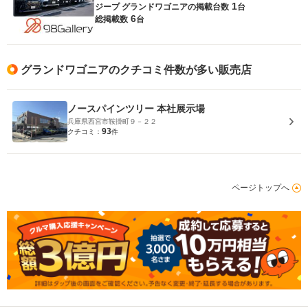
1
ジープ グランドワゴニアの
掲載台数
台
6
総掲載数
台
グランドワゴニアのクチコミ件数が多い販売店
ノースパインツリー 本社展示場
兵庫県西宮市鞍掛町９－２２
93
クチコミ：
件
ページトップへ