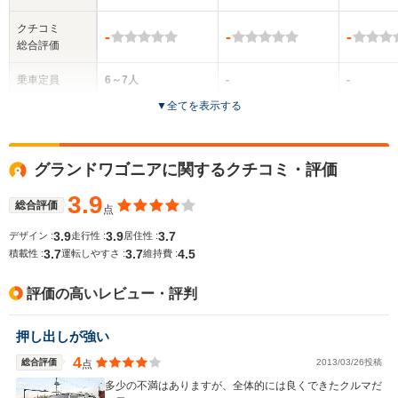
クチコミ
-
-
-
総合評価
乗車定員
6～7人
-
-
▼
全てを表示する
ドア数
5ドア
5ドア
5ドア
全高
全高
グランドワゴニアに関するクチコミ・評価
1.8m～1.82m
-m
-
3.9
総合評価
点
3.9
3.9
3.7
デザイン :
走行性 :
居住性 :
全幅
全幅
サイズ
3.7
3.7
4.5
1.98m
-m
-
積載性 :
運転しやすさ :
維持費 :
全長
全長
(全長x全幅x全高)
5.2m
-m
評価の高いレビュー・評判
押し出しが強い
ホイールベース
ホイールベース
ホイー
-m
-m
4
総合評価
2013/03/26投稿
点
多少の不満はありますが、全体的には良くできたクルマだ