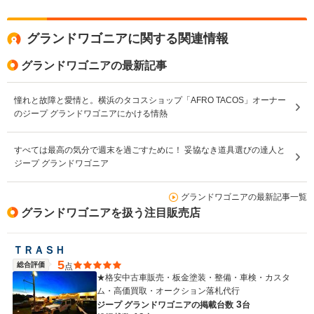
グランドワゴニアに関する関連情報
グランドワゴニアの最新記事
憧れと故障と愛情と。横浜のタコスショップ「AFRO TACOS」オーナー
のジープ グランドワゴニアにかける情熱
すべては最高の気分で週末を過ごすために！ 妥協なき道具選びの達人と
ジープ グランドワゴニア
グランドワゴニアの最新記事一覧
グランドワゴニアを扱う注目販売店
ＴＲＡＳＨ
5
総合評価
点
★格安中古車販売・板金塗装・整備・車検・カスタ
ム・高価買取・オークション落札代行
3
ジープ グランドワゴニアの
掲載台数
台