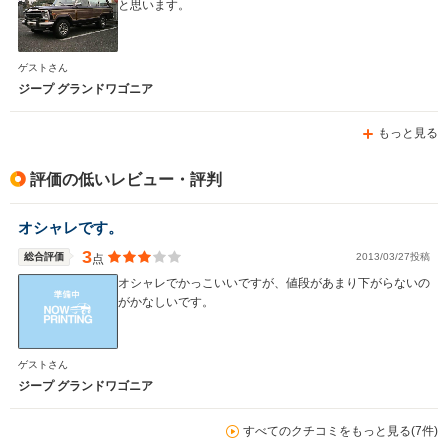
と思います。
WLTCモード
-
-
-
ゲストさん
燃費
ジープ グランドワゴニア
もっと見る
排気量
3604cc
2500～3600cc
5700～74
評価の低いレビュー・評判
駆動方式
4WD
FF、4WD
FR、4WD
オシャレです。
3
総合評価
2013/03/27投稿
点
オシャレでかっこいいですが、値段があまり下がらないの
がかなしいです。
ゲストさん
ジープ グランドワゴニア
すべてのクチコミをもっと見る(7件)