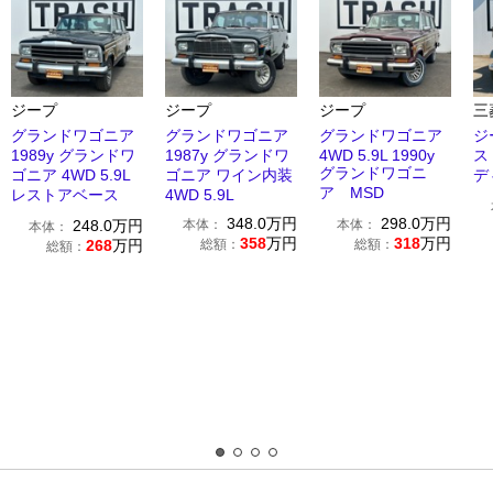
ジープ
ジープ
ジープ
三
グランドワゴニア
グランドワゴニア
グランドワゴニア
ジ
1989y グランドワ
1987y グランドワ
4WD 5.9L 1990y
ス
グランドワゴニ
ゴニア 4WD 5.9L
ゴニア ワイン内装
デ
ア MSD
レストアベース
4WD 5.9L
348.0
万円
298.0
万円
248.0
万円
本体：
本体：
本体：
358
万円
318
万円
268
万円
総額：
総額：
総額：