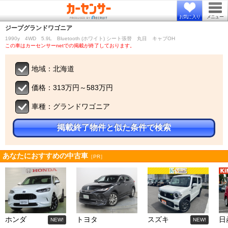
お気に入り
メニュー
ジープ
グランドワゴニア
1990y 4WD 5.9L Bluetooth (ホワイト) シート張替 丸目 キャブOH
この車はカーセンサーnetでの掲載が終了しております。
地域：北海道
価格：313万円～583万円
車種：グランドワゴニア
掲載終了物件と似た条件で検索
あなたにおすすめの中古車
［PR］
ホンダ
トヨタ
スズキ
日
NEW!
NEW!