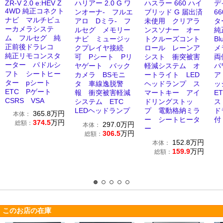
ZR-V 2.0 e:HEV Z
ハリアー 2.0 G ワ
ハスラー 660 ハイ
デ
4WD 純正コネクト
ンオーナ- フルエ
ブリッド G 届出済
6
ナビ マルチビュ
アロ Dミラ- フ
未使用 クリアラ
タ
ーカメラシステ
ルセグ メモリー
ンスソナー オー
純
ム フルセグ 純
ナビ ミュージッ
トクルーズコント
Bl
正前後ドラレコ
クプレイヤ接続
ロール レーンア
メ
純正リモコンスタ
可 Pシート Pリ
シスト 衝突被害
両
ーター パドルシ
ヤゲート バック
軽減システム オ
パ
フト シートヒー
カメラ BSモニ
ートライト LED
ア
ター pシート
タ 車線逸脱警
ヘッドランプ ス
ッ
ETC Pゲート
報 衝突被害軽減
マートキー アイ
E
CSRS VSA
システム ETC
ドリングストッ
ス
LEDヘッドランプ
プ 電動格納ミラ
ド
365.8
万円
本体：
ー シートヒータ
付
374.5
万円
総額：
297.0
万円
本体：
ー
306.5
万円
総額：
152.8
万円
本体：
159.9
万円
総額：
このお店の在庫