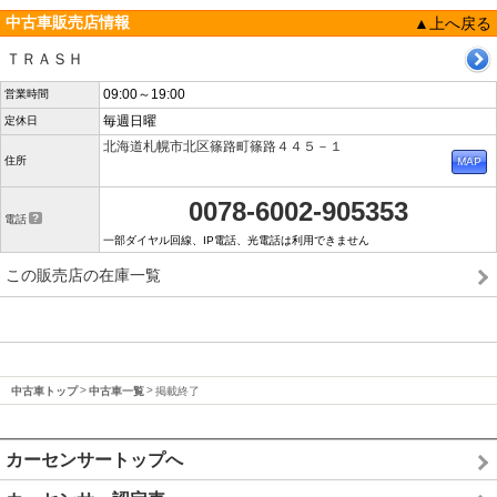
中古車販売店情報
▲上へ戻る
ＴＲＡＳＨ
09:00～19:00
営業時間
毎週日曜
定休日
北海道札幌市北区篠路町篠路４４５－１
住所
0078-6002-905353
電話
一部ダイヤル回線、IP電話、光電話は利用できません
この販売店の在庫一覧
中古車トップ
中古車一覧
掲載終了
カーセンサートップへ