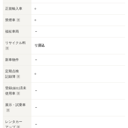
正規輸入車
○
禁煙車
○
福祉車両
－
リサイクル料
リ済込
新車物件
－
定期点検
○
記録簿
登録
済未
(届出)
－
使用車
展示・試乗車
－
レンタカー
－
アップ