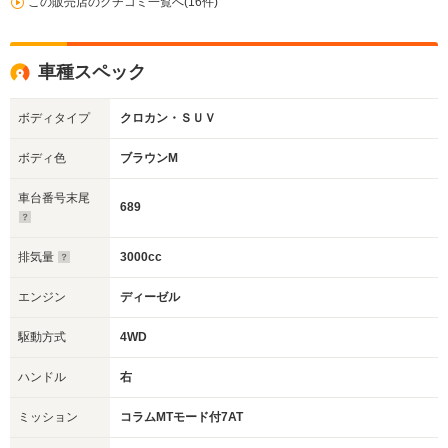
この販売店のクチコミ一覧へ(16件)
車種スペック
ボディタイプ
クロカン・ＳＵＶ
ボディ色
ブラウンM
車台番号末尾
689
排気量
3000cc
エンジン
ディーゼル
駆動方式
4WD
ハンドル
右
ミッション
コラムMTモード付7AT