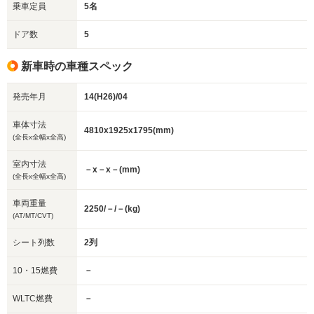
乗車定員
5名
ドア数
5
新車時の車種スペック
発売年月
14(H26)/04
車体寸法
4810x1925x1795(mm)
(全長x全幅x全高)
室内寸法
－x－x－(mm)
(全長x全幅x全高)
車両重量
2250/－/－(kg)
(AT/MT/CVT)
シート列数
2列
10・15燃費
－
WLTC燃費
－