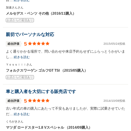
目…
続きを読む
加速さんさん
メルセデス・ベンツ その他（2016/11購入）
お店からの返信あり
親切でパーソナルな対応
5
総合評価
2015/05/24投稿
よく通りかかる場所で、問い合わせや来店予約もせずにふらっとうかがいま
し…
続きを読む
Ｙｏｓｓｉｉｉさん
フォルクスワーゲン ゴルフGT TSI （2015/05購入）
お店からの返信あり
車と購入者を大切にする販売店です
5
総合評価
2014/10/08投稿
古い年式の車の購入にあたって不安もありましたが、実際に試乗させていた
だ…
続きを読む
くろがきさん
マツダ ロードスター1.8 Vスペシャル （2014/09購入）