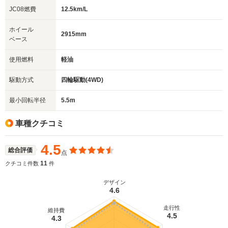
JC08燃費
12.5km/L
ホイール
2915mm
ベース
使用燃料
軽油
駆動方式
四輪駆動(4WD)
最小回転半径
5.5m
車種クチコミ
4.5
総合評価
点
11
クチコミ件数
件
デザイン
4.6
走行性
維持費
4.5
4.3