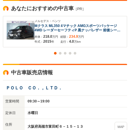
あなたにおすすめの中古車
［PR］
メルセデス・ベンツ
Mクラス ML350 4マチック AMGスポーツパッケージ
4WD レーダーセーフティP 黒ナッパレザー 前後シート
ヒーター 7インチワイドナビ Bluetooth キーレスゴー
218.0
234.9
本体：
万円
総額：
万円
360カメラ アクティブクルコン レーンキープ AMGエア
2015
4.0
年式：
年
走行：
万km
ロ&20インチAW 2年保証
中古車販売店情報
ＰＯＬＯ ＣＯ．，ＬＴＤ．
営業時間
09:30～19:00
定休日
水曜日
住所
大阪府高槻市富田町６－１５－１３
MAP