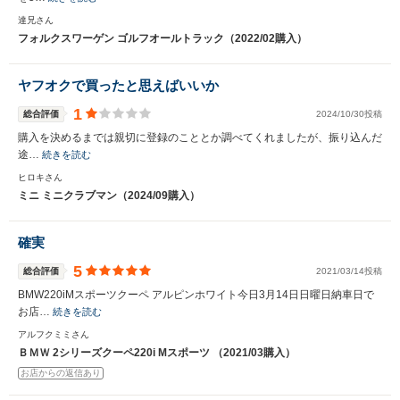
※次回問い合わせをする際に自動入力されます
達兄さん
※保存された情報は
90
日で破棄されます
フォルクスワーゲン ゴルフオールトラック（2022/02購入）
いいえ
はい
ヤフオクで買ったと思えばいいか
1
総合評価
2024/10/30投稿
購入を決めるまでは親切に登録のこととか調べてくれましたが、振り込んだ
途…
続きを読む
ヒロキさん
ミニ ミニクラブマン（2024/09購入）
確実
5
総合評価
2021/03/14投稿
BMW220iMスポーツクーペ アルピンホワイト今日3月14日日曜日納車日で
お店…
続きを読む
アルフクミミさん
ＢＭＷ 2シリーズクーペ220i Mスポーツ （2021/03購入）
お店からの返信あり