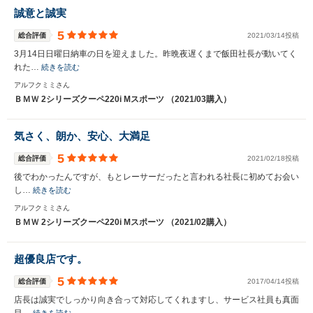
誠意と誠実
5
総合評価
2021/03/14投稿
3月14日日曜日納車の日を迎えました。昨晩夜遅くまで飯田社長が動いてく
れた…
続きを読む
アルフクミミさん
ＢＭＷ 2シリーズクーペ220i Mスポーツ （2021/03購入）
気さく、朗か、安心、大満足
5
総合評価
2021/02/18投稿
後でわかったんですが、もとレーサーだったと言われる社長に初めてお会い
し…
続きを読む
アルフクミミさん
ＢＭＷ 2シリーズクーペ220i Mスポーツ （2021/02購入）
超優良店です。
5
総合評価
2017/04/14投稿
店長は誠実でしっかり向き合って対応してくれますし、サービス社員も真面