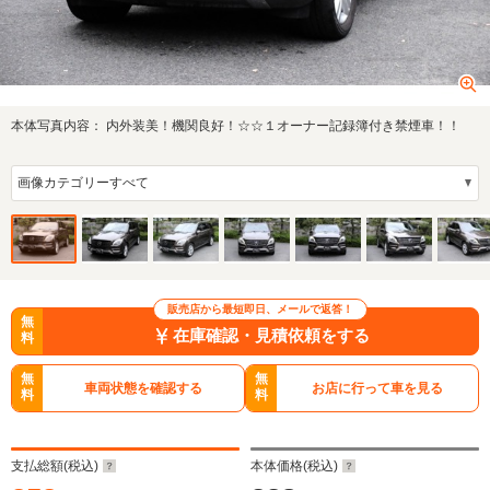
本体写真内容：
内外装美！機関良好！☆☆１オーナー記録簿付き禁煙車！！
販売店から最短即日、メールで返答！
無
在庫確認・見積依頼をする
料
無
無
車両状態を確認する
お店に行って車を見る
料
料
支払総額(税込)
本体価格(税込)