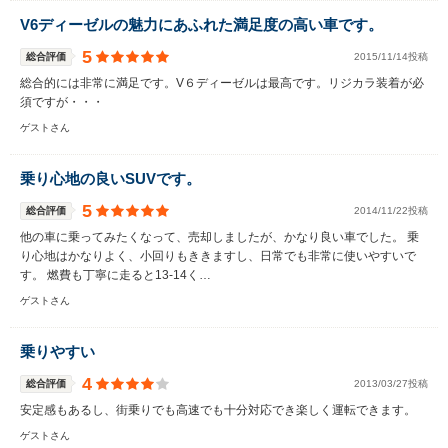
V6ディーゼルの魅力にあふれた満足度の高い車です。
5
総合評価
2015/11/14投稿
総合的には非常に満足です。V６ディーゼルは最高です。リジカラ装着が必
須ですが・・・
ゲストさん
乗り心地の良いSUVです。
5
総合評価
2014/11/22投稿
他の車に乗ってみたくなって、売却しましたが、かなり良い車でした。 乗
り心地はかなりよく、小回りもききますし、日常でも非常に使いやすいで
す。 燃費も丁寧に走ると13-14く…
ゲストさん
乗りやすい
4
総合評価
2013/03/27投稿
安定感もあるし、街乗りでも高速でも十分対応でき楽しく運転できます。
ゲストさん