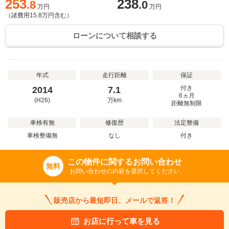
253
238
.8
.0
万円
万円
（諸費用
15.8
万円含む）
ローンについて相談する
年式
走行距離
保証
付き
2014
7.1
6ヵ月
(H26)
万
km
距離無制限
車検有無
修復歴
法定整備
車検整備無
なし
付き
この物件に関するお問い合わせ
無料
お問い合わせの内容を選択してください
販売店から最短即日、メールで返答！
お店に行って車を見る