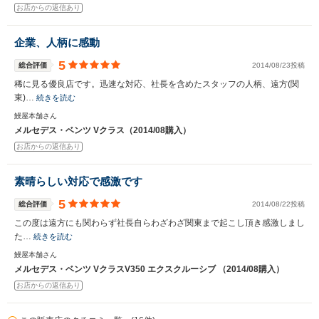
お店からの返信あり
企業、人柄に感動
5
総合評価
2014/08/23投稿
稀に見る優良店です。迅速な対応、社長を含めたスタッフの人柄、遠方(関
東)…
続きを読む
鰻屋本舗さん
メルセデス・ベンツ Vクラス（2014/08購入）
お店からの返信あり
素晴らしい対応で感激です
5
総合評価
2014/08/22投稿
この度は遠方にも関わらず社長自らわざわざ関東まで起こし頂き感激しまし
た…
続きを読む
鰻屋本舗さん
メルセデス・ベンツ VクラスV350 エクスクルーシブ （2014/08購入）
お店からの返信あり