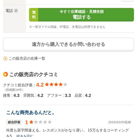
電話
今すぐ在庫確認・見積依頼
無
電話する
料
※一部ダイヤル回線、IP電話、光電話は利用できません
遠方から購入できるか問い合わせる
この販売店の在庫一覧
この販売店のクチコミ
4.2
クチコミ総合評価：
（投稿数16件）
4.3
4.2
3.3
4.2
接客 :
雰囲気 :
アフター :
品質 :
こんな商売あるんだと。
1
総合評価
2026/02/05投稿
入力途中の情報を保存しますか？
何度も苗字間違える。レスポンスがかなり遅い。 15万もするコーティング
を5…
続きを読む