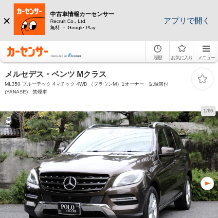
中古車情報カーセンサー
アプリで開く
Recruit Co., Ltd.
無料 － Google Play
履歴
お気に入り
メニュー
メルセデス・ベンツ Mクラス
ML350 ブルーテック 4マチック 4WD （ブラウンM）1オーナー 記録簿付
(YANASE) 禁煙車
1/66