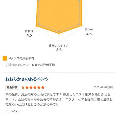
居住性
積載性
4.5
4.5
運転のしやすさ
3.6
Mクラスの評価平均
現行のクロカン・ＳＵＶの評価平均
おおらかさのあるベンツ
5
総合評価
2025/09/07投稿
車の品質、お店の対応ともに満足です！ 徹底したコスト削減を感じさせる
ヤード、会話の節々から店長の車好きさ、アフターケアも提携工場と連携し
て対応いただけるところが決め手でし…
ヒカルさん