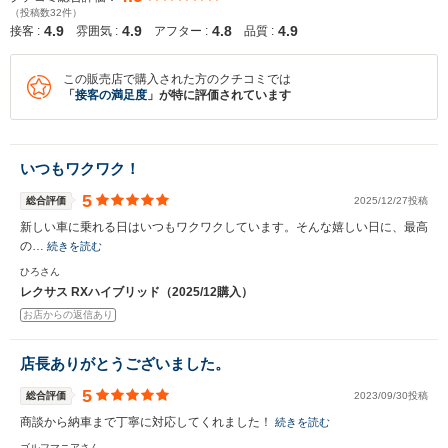
（投稿数32件）
4.9
4.9
4.8
4.9
接客 :
雰囲気 :
アフター :
品質 :
この販売店で購入された方のクチコミでは
「
接客の満足度
」が特に評価されています
入力途中の情報を保存しますか？
※次回問い合わせをする際に自動入力されます
いつもワクワク！
※保存された情報は
90
日で破棄されます
5
総合評価
2025/12/27投稿
新しい車に乗れる日はいつもワクワクしています。そんな嬉しい日に、最高
いいえ
はい
の…
続きを読む
ひろさん
レクサス RXハイブリッド（2025/12購入）
お店からの返信あり
店長ありがとうございました。
5
総合評価
2023/09/30投稿
商談から納車まで丁寧に対応してくれました！
続きを読む
ゴルフマニアさん