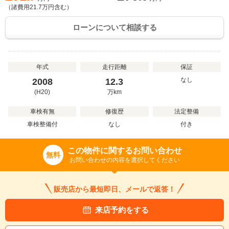
（諸費用
21.7
万円含む）
ローンについて相談する
年式
走行距離
保証
なし
2008
12.3
(H20)
万
km
車検有無
修復歴
法定整備
車検整備付
なし
付き
この物件に関するお問い合わせ
無料
お問い合わせの内容を選択してください
販売店から最短即日、メールで返答！
来店予約をする