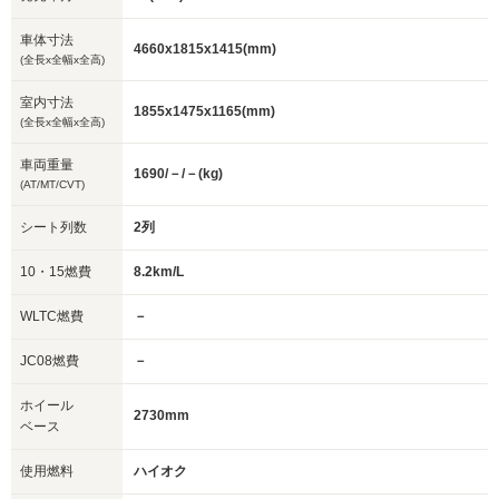
車体寸法
4660x1815x1415(mm)
(全長x全幅x全高)
室内寸法
1855x1475x1165(mm)
(全長x全幅x全高)
車両重量
1690/－/－(kg)
(AT/MT/CVT)
シート列数
2列
10・15燃費
8.2km/L
WLTC燃費
－
JC08燃費
－
ホイール
2730mm
ベース
使用燃料
ハイオク