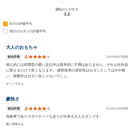
運転のしやすさ
3.2
IS Fの評価平均
現行のセダンの評価平均
大人のおもちゃ
4
総合評価
2020/06/07投稿
個人的には初期型の硬い足以外は基本的に不満はありません、それも社外品
に変えるだけで良くなります。 後部座席の居住性はセダンとしてはやや狭
い、積載性はセダン並じゃないでしょ…
ゲンバラさん
豪快さ
4
総合評価
2019/12/28投稿
高級車でありスポーティーな走りが出来る大人セダンです。
黒い怪鳥さん