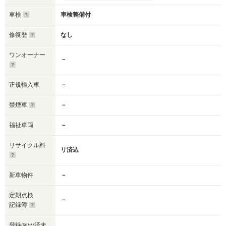
車検
車検整備付
修復歴
なし
ワンオーナー
－
正規輸入車
－
禁煙車
－
福祉車両
－
リサイクル料
リ済込
新車物件
－
定期点検
－
記録簿
登録
済未
(届出)