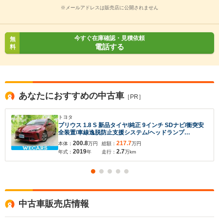
※メールアドレスは販売店に公開されません
今すぐ在庫確認・見積依頼
無
電話する
料
あなたにおすすめの中古車
［PR］
トヨタ
プリウス 1.8 S 新品タイヤ/純正 9インチ SDナビ/衝突安
全装置/車線逸脱防止支援システム/ヘッドランプ
LED/Bluetooth接続/ETC/EBD付ABS/横滑り防止装置/ア
200.8
217.7
本体：
万円
総額：
万円
イドリングストップ
2019
2.7
年式：
年
走行：
万km
中古車販売店情報