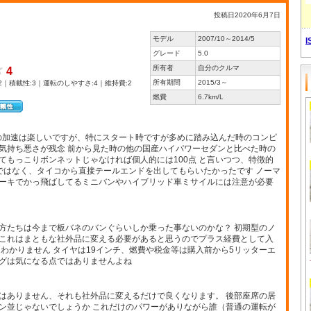
投稿日2020年6月7日
モデル
2007/10～2014/5
グレード
5.0
所有者
自分のクルマ
4
所有期間
2015/3～
2｜積載性:3｜運転のしやすさ:4｜維持費:2
燃費
6.7km/L
の加速は楽しいですが、特にスタート時ですが多めに踏み込んだ時のコンピ
気持ち悪さが残念 前から見た時の他の国産ハイパワーセダンと比べた時の
てもっこりボンネットじゃなければ個人的には100点 と言いつつ、特徴的
ではなく、タイコから直接テールエンドを出してもらいたかったです ノーマ
ーキでかっ飛ばしてるミニバンやハイブリッド車ミサイルには注意が必要
方たちは今まで板バネのバンぐらいしか乗った事ないのかな？ 初期型のノ
これはまともな社外品に変える必要があると思うのでプラス経費として入
わかりません タイヤは19インチ、燃費や税金等は購入前から5リッターエ
グは気になる点ではありませんよね
はありません、それも社外品に変えるだけで良くなります。 後部座席の居
ン並じゃないでしょうか これだけのパワーがありながら誰（普通の運転が