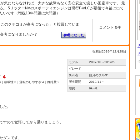
グが気にならなければ、大きな故障もなく安心安全で楽しい国産車です。 最
。 5リッターNAのスポーティエンジンは現行FやLCが最後で今後は出て
たいです（増税13年問題は大問題）
「このクチコミが参考になった」と投票していま
コメント 0件
参考になりましたか？
参考になった
投稿日2019年12月28日
モデル
2007/10～2014/5
グレード
-
所有者
自分のクルマ
4
所有期間
2019/11～
4｜積載性:3｜運転のしやすさ:4｜維持費:2
燃費
6km/L
した。
ですので覚悟してから乗りましょう。
セダンです。