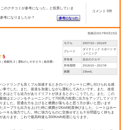
「このクチコミが参考になった」と投票していま
コメント 0件
参考になりましたか？
参考になった
投稿日2017年9月15日
モデル
2007/10～2014/5
ダイナミック スポーツ チ
グレード
ューニング
5
所有者
自分のクルマ
4｜積載性:3｜運転のしやすさ:5｜維持費:-
所有期間
2016/10～2017/8
燃費
15km/L
ハンドリングも良くフル加速するときのバックシートに押し付けられる感
い車でした。また、坂道を加速しながら運転してみたいです。また、改造
ときはとても迫力がありドリフトが決まるとさいこうでした。また、この
最後はエンジンをチューニングして700馬力程度に出力をアップしてドリフ
りました。普通出力を上げると燃費が落ちると思う方が多いと思います
スープラも出力を上げた時に燃費が2Km/l程度伸びました。シートはホー
レーキも強力でした。特に強力なものに交換せずとも十分問題なく持ちま
あります。これで最高時速も300Km/h程度になります。