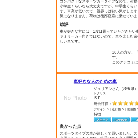
コンパクトなスポーツカータイプなので、荷物
小学生くらいなら大丈夫ですが、中学生くらい
す。車高が低いので、視界っは狭い気がします
気になりません。荷物は後部座席に乗せていま
総評
車が好きな方には、1度は乗っていただきたい
ァミリーカー向きではないので、車を楽しむ余
しい車です。
16人の方が、
す。
このクチコミは
車好きな人のための車
ジュリアンさん（埼玉県）
レクサス
IS F
総合評価：
デザイン:5｜走行性:5｜居住性:
特徴
良かった点
スポーツタイプの車が欲しくて買いました。ス