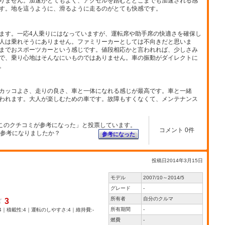
りません。加速がとてもよく、アクセルを踏むとどこまでも加速される感
す。地を這うように、滑るように走るのがとても快感です。
ます。一応4人乗りにはなっていますが、運転席や助手席の快適さを確保し
人は乗れそうにありません。ファミリーカーとしては不向きだと思いま
までおスポーツカーという感じです。値段相応かと言われれば、少しさみ
で、乗り心地はそんなにいものではありません。車の振動がダイレクトに
。
カッコよさ、走りの良さ、車と一体になれる感じが最高です。車と一緒
われます。大人が楽しむための車です。故障もすくなくて、メンテナンス
このクチコミが参考になった」と投票しています。
コメント 0件
参考になりましたか？
参考になった
投稿日2014年3月15日
モデル
2007/10～2014/5
グレード
-
所有者
自分のクルマ
3
所有期間
-
4｜積載性:4｜運転のしやすさ:4｜維持費:-
燃費
-