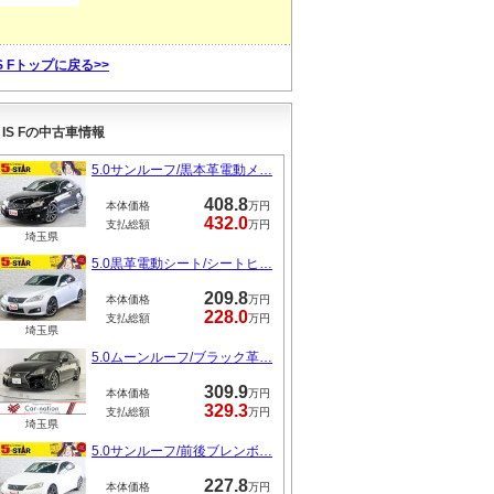
IS Fトップに戻る>>
IS Fの中古車情報
5.0サンルーフ/黒本革電動メ…
408.8
本体価格
万円
432.0
支払総額
万円
埼玉県
5.0黒革電動シート/シートヒ…
209.8
本体価格
万円
228.0
支払総額
万円
埼玉県
5.0ムーンルーフ/ブラック革…
309.9
本体価格
万円
329.3
支払総額
万円
埼玉県
5.0サンルーフ/前後ブレンボ…
227.8
本体価格
万円