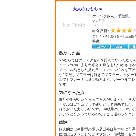
大人のおもちゃ
ゲンバラさん（千葉県）
レクサス
IS F
総合評価：
デザイン:4｜走行性:4｜居住性:
特徴
良かった点
NAならではの、アクセルを踏んでいったなり
ュータ制御によりわざと加速をもたつかさせる
ノーマル然とした見た目、エンジン位置を下げ
な4本だしマフラーは好きでマフラーカッター
ルでもブレーキは良く効きます、ノーマルブレ
です
気になった点
乗り心地がいいと言ってる人がいますが、その
ーマルはゴツゴツして硬いだけで最悪でした、
れておいた方がいいです。 中後期のノーマルは
ンジンと分かっているのでそこら辺のランニン
総評
個人的には初期型の硬い足以外は基本的に不満
住性はセダンとしてはやや狭い、積載性はセダ