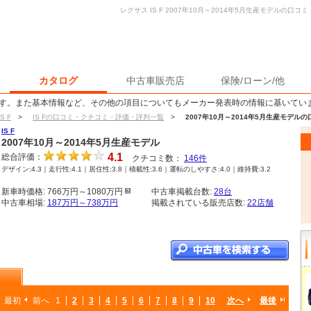
レクサス IS F 2007年10月～2014年5月生産モデルの
カタログ
中古車販売店
保険/ローン/他
す。また基本情報など、その他の項目についてもメーカー発表時の情報に基いてい
IS F
>
IS Fの口コミ・クチコミ・評価・評判一覧
>
2007年10月～2014年5月生産モデ
IS F
2007年10月～2014年5月生産モデル
4.1
総合評価：
クチコミ数：
146
件
デザイン:4.3｜走行性:4.1｜居住性:3.8｜積載性:3.6｜運転のしやすさ:4.0｜維持費:3.2
新車時価格: 766万円～1080万円
中古車掲載台数:
28台
中古車相場:
187万円～738万円
掲載されている販売店数:
22店舗
最初
前へ
1
2
3
4
5
6
7
8
9
10
次へ
最後