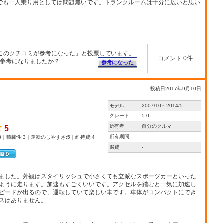
)でも一人乗り用としては問題無いです。トランクルームは十分に広いと思い
このクチコミが参考になった」と投票しています。
コメント 0件
参考になりましたか？
参考になった
投稿日2017年9月10日
モデル
2007/10～2014/5
グレード
5.0
所有者
自分のクルマ
5
所有期間
-
3｜積載性:3｜運転のしやすさ:5｜維持費:4
燃費
-
ました。外観はスタイリッシュで小さくても立派なスポーツカーといった
ように走ります。加速もすごくいいです。アクセルを踏むと一気に加速し
ピードが出るので、運転していて楽しい車です。車体がコンパクトにでき
スはありません。