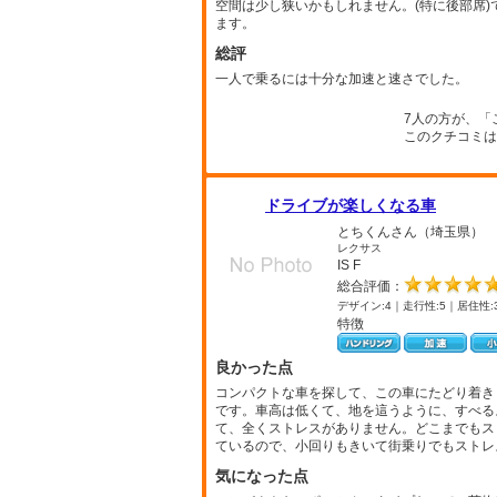
空間は少し狭いかもしれません。(特に後部席
ます。
総評
一人で乗るには十分な加速と速さでした。
7人の方が、「
このクチコミは
ドライブが楽しくなる車
とちくんさん（埼玉県）
レクサス
IS F
総合評価：
デザイン:4｜走行性:5｜居住性:
特徴
良かった点
コンパクトな車を探して、この車にたどり着き
です。車高は低くて、地を這うように、すべる
て、全くストレスがありません。どこまでもス
ているので、小回りもきいて街乗りでもストレ
気になった点