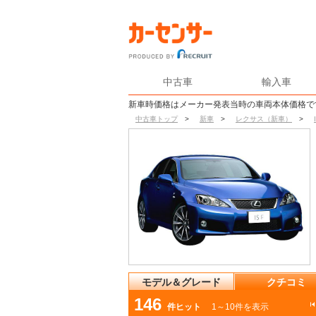
中古車
輸入車
新車時価格はメーカー発表当時の車両本体価格で
中古車トップ
>
新車
>
レクサス（新車）
>
モデル＆グレード
クチコミ
146
件ヒット
1～10件を表示