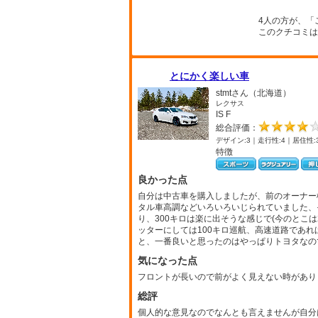
4人の方が、「
このクチコミは
とにかく楽しい車
stmtさん（北海道）
レクサス
IS F
総合評価：
デザイン:3｜走行性:4｜居住性:
特徴
良かった点
自分は中古車を購入しましたが、前のオーナー様
タル車高調などいろいろいじられていました、
り、300キロは楽に出そうな感じで(今のとこ
ッターにしては100キロ巡航、高速道路であれ
と、一番良いと思ったのはやっぱりトヨタなの
気になった点
フロントが長いので前がよく見えない時があり
総評
個人的な意見なのでなんとも言えませんが自分