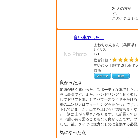
26人の方が、
す。
このクチコミは
良い車でした。
よねちゃんさん（兵庫県）
レクサス
IS F
総合評価：
デザイン:4｜走行性:5｜居住性:
特徴
良かった点
加速が良く速かった。スポーティな車でした。
覚は最高です。また、ハンドリングも良く楽し
してドリフト車としてパワースライドをかける
車のエンジンはフィーリングも良かったです。
トしていました。出力を上げると燃費も良くな
が、逆に上がる場合があります。以前乗っていた
ルド感が有り滑ることもなく良かったです。ブ
した。後、タイヤは強力なものに交換する必要が
気になった点