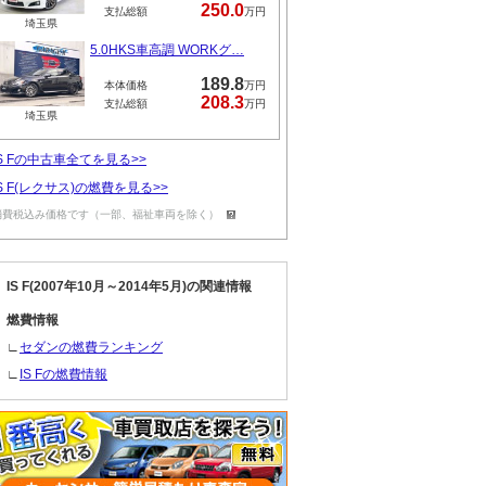
250.0
支払総額
万円
埼玉県
5.0HKS車高調 WORKグ…
189.8
本体価格
万円
208.3
支払総額
万円
埼玉県
IS Fの中古車全てを見る>>
IS F(レクサス)の燃費を見る>>
消費税込み価格です（一部、福祉車両を除く）
IS F(2007年10月～2014年5月)の関連情報
燃費情報
∟
セダンの燃費ランキング
∟
IS Fの燃費情報