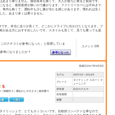
はあまり乗りません。後部座席も狭くて、大人が後ろに乗ると窮屈です。
になると、後部座席が狭いので嫌がります。ファミリーカーには不向きで
。車内も狭くて、運転中も少し膝が当たる感じがあります。慣れれば全く
した。あまり多くは乗りません。
車です。本当に走りが良くて、どこかにドライブに出かけたくなります。フ
裕がある方におすすめしたいです。スタイルも良くて、見ても乗っても楽
「このクチコミが参考になった」と投票していま
コメント 0件
参考になりましたか？
参考になった
投稿日2017年9月9日
モデル
2007/10～2014/5
ダイナミック スポーツ チ
グレード
ューニング
5
所有者
自分のクルマ
3｜積載性:3｜運転のしやすさ:4｜維持費:5
所有期間
-
燃費
-
タイリッシュで、とてもカッコいいです。比較的コンパクトな車なので、