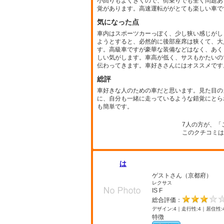
小回りもよくきくので、街乗りでも全く問題あ
覚があります。高速運転ががとても楽しい車で
気になった点
車内はスポーツカーっぽく、少し狭い感じがし
ようとすると、必然的に後部座席は狭くて、大
す。高級車ですが豪華な装備などはなく、あく
しい気がします。車高が低く、サスもかたいの
伝わってきます。車好きさんにはオススメです
総評
車好きな人のための車だと思います。見た目の
に、自分も一緒に走っているような錯覚にとら
も簡単です。
7人の方が、「
このクチコミは
は
ゲストさん（京都府）
レクサス
IS F
総合評価：
デザイン:4｜走行性:4｜居住性:
特徴