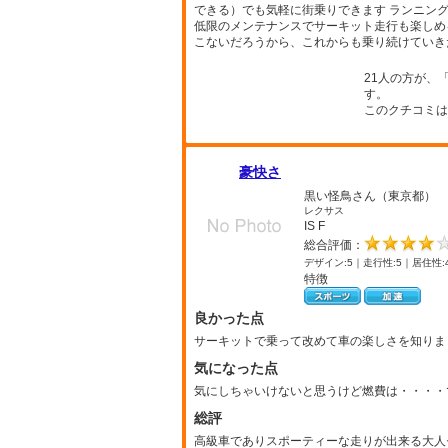
できる）でも気軽に街乗りできます ランニン
低限のメンテナンスでサーキット走行も楽しめる
こないだろうから、これからも乗り続けていき
21人の方が、
す。
このクチコミは
豪快さ
黒い怪鳥さん（東京都）
レクサス
IS F
総合評価：
デザイン:5｜走行性:5｜居住性:
特徴
良かった点
サーキットで乗って改めて車の楽しさを知りま
気になった点
気にしちゃいけないと思うけど燃費は・・・・
総評
高級車でありスポーティーな走りが出来る大人