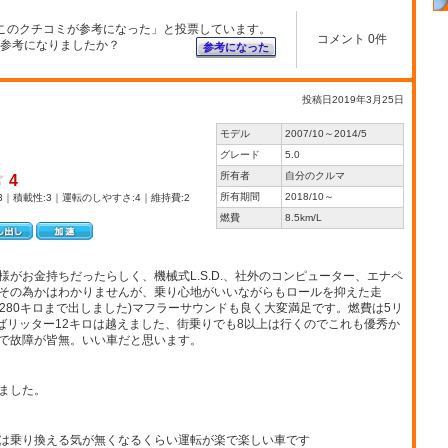
このクチコミが参考になった」と投票しています。
コメント 0件
参考になりましたか？
参考になった
投稿日2019年3月25日
モデル
2007/10～2014/5
グレード
5.0
所有者
自分のクルマ
4
所有期間
2018/10～
3｜積載性:3｜運転のしやすさ:4｜維持費:2
燃費
8.5km/L
がお金持ちだったらしく、機械式L.S.D.、社外のコンピューター、エナペ
その為かはわかりませんが、乗り心地がいいながらもロールを抑えた走
は280キロまで出しました)マフラーサウンドも良く大変満足です。燃費は5リ
ばリッター12キロは越えました、街乗りでも8以上は行くのでこれも優秀か
で故障が皆無。いい車だと思います。
ました。
は乗り換える気が無くなるくらい運転が楽で楽しい車です