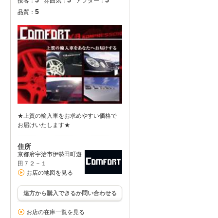
5
5
5
接客：
雰囲気：
アフター：
5
品質：
★上質の輸入車をお求めやすい価格で
お届けいたします★
住所
京都府宇治市伊勢田町遊
田７２－１
お店の地図を見る
遠方から購入できるか問い合わせる
お店の在庫一覧を見る