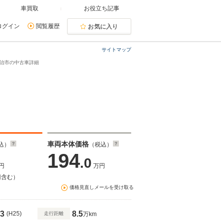
車買取
お役立ち記事
ログイン
閲覧履歴
お気に入り
サイトマップ
府宇治市の中古車詳細
車両本体価格
込）
（税込）
194
.0
円
万円
円含む）
価格見直しメールを受け取る
3
8.5
(H25)
走行距離
万km