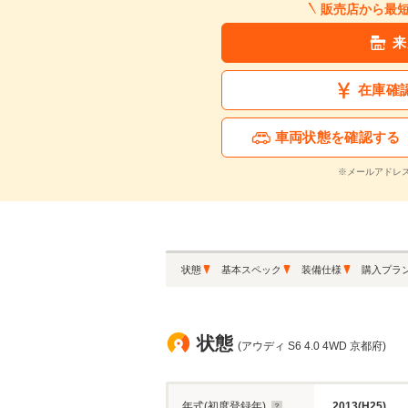
販売店から最
来
在庫確
車両状態を確認する
※メールアドレ
状態
基本スペック
装備仕様
購入プラ
状態
(アウディ S6 4.0 4WD 京都府)
年式(初度登録年)
2013(H25)