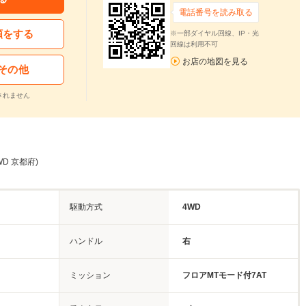
電話番号を読み取る
頼をする
※一部ダイヤル回線、IP・光
回線は利用不可
お店の地図を見る
その他
されません
4WD 京都府)
駆動方式
4WD
ハンドル
右
ミッション
フロアMTモード付7AT