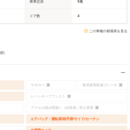
乗車定員
5名
ドア数
4
この車種の相場表を見る
都府)
サポカー
衝突被害軽減ブレーキ
レーンキープアシスト
アクセル踏み間違い（誤発進）防止装置
エアバッグ：運転席/助手席/サイド/カーテン