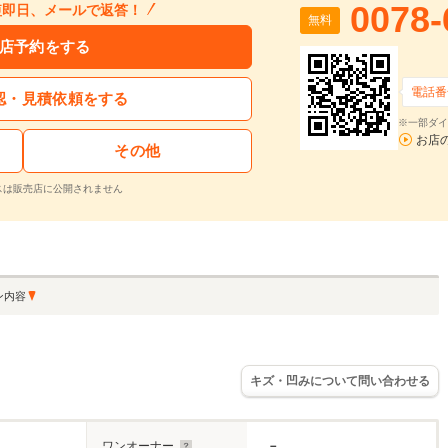
0078-
短即日、メールで返答！
無料
店予約をする
電話番
認・見積依頼をする
※一部ダイ
お店
その他
スは販売店に公開されません
ン内容
キズ・凹みについて問い合わせる
ワンオーナー
－