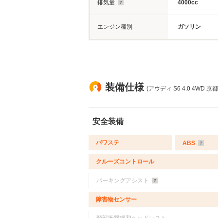
排気量
4000cc
エンジン種別
ガソリン
装備仕様
(アウディ S6 4.0 4WD 京
安全装備
パワステ
ABS
クルーズコントロール
パーキングアシスト
障害物センサー