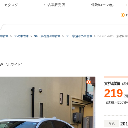
カタログ
中古車販売店
保険/ローン/他
中古車
S6の中古車
S6・京都府の中古車
S6・宇治市の中古車
S6 4.0 4WD・京都
inAW （ホワイト）
支払総額
（税
219
万
（諸費用25万
201
年式