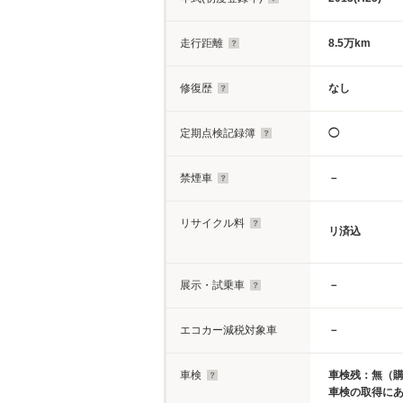
走行距離
8.5万km
修復歴
なし
定期点検記録簿
◯
禁煙車
－
リサイクル料
リ済込
展示・試乗車
－
エコカー減税対象車
－
車検
車検残：無（
車検の取得に