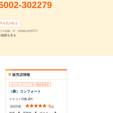
6002-302279
号を読み取る
ヤル回線、IP・光回線は利用不可
の地図を見る
販売店情報
カーセンサーアフター保証取扱店
（株）コンフォート
2
クチコミ件数
件
5
総合評価
点