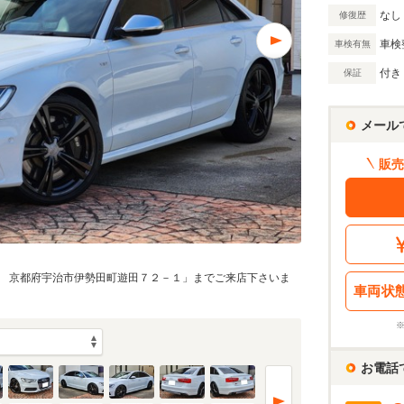
なし
修復歴
車検
車検有無
付き
保証
メール
販売
 京都府宇治市伊勢田町遊田７２－１」までご来店下さいま
車両状
お電話