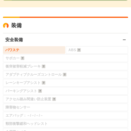
装備
安全装備
パワステ
ABS
サポカー
衝突被害軽減ブレーキ
アダプティブクルーズコントロール
レーンキープアシスト
パーキングアシスト
アクセル踏み間違い防止装置
障害物センサー
エアバッグ：－/－/－/－
頸部衝撃緩和ヘッドレスト