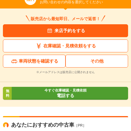
お問い合わせの内容を選択してください
販売店から最短即日、メールで返答！
来店予約をする
在庫確認・見積依頼をする
車両状態を確認する
その他
※メールアドレスは販売店に公開されません
入力途中の情報を保存しますか？
※次回問い合わせをする際に自動入力されます
今すぐ在庫確認・見積依頼
無
※保存された情報は
90
日で破棄されます
電話する
料
いいえ
はい
あなたにおすすめの中古車
［PR］