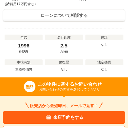
（諸費用
17
万円含む）
ローンについて相談する
年式
走行距離
保証
なし
1996
2.5
(H08)
万
km
車検有無
修復歴
法定整備
車検整備無
なし
なし
この物件に関するお問い合わせ
無料
お問い合わせの内容を選択してください
販売店から最短即日、メールで返答！
来店予約をする