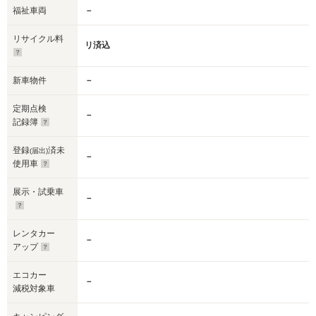
福祉車両
－
リサイクル料
リ済込
新車物件
－
定期点検
－
記録簿
登録
済未
(届出)
－
使用車
展示・試乗車
－
レンタカー
－
アップ
エコカー
－
減税対象車