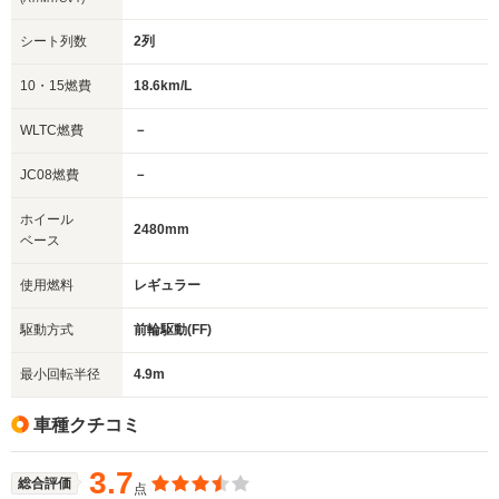
シート列数
2列
10・15燃費
18.6km/L
WLTC燃費
－
JC08燃費
－
ホイール
2480mm
ベース
使用燃料
レギュラー
駆動方式
前輪駆動(FF)
最小回転半径
4.9m
車種クチコミ
3.7
総合評価
点