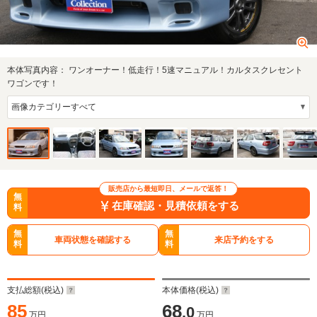
本体写真内容：
ワンオーナー！低走行！5速マニュアル！カルタスクレセント
ワゴンです！
販売店から最短即日、メールで返答！
無
在庫確認・見積依頼をする
料
無
無
車両状態を確認する
来店予約をする
料
料
支払総額(税込)
本体価格(税込)
85
68
.0
万円
万円