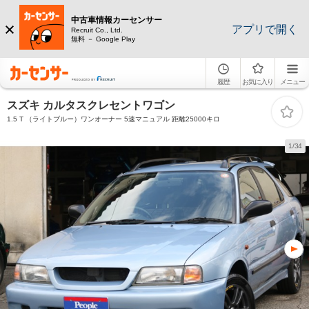
中古車情報カーセンサー
アプリで開く
Recruit Co., Ltd.
無料 － Google Play
履歴
お気に入り
メニュー
スズキ カルタスクレセントワゴン
1.5 T （ライトブルー）ワンオーナー 5速マニュアル 距離25000キロ
1/34