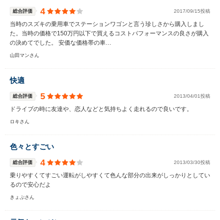
4
総合評価
2017/09/15投稿
当時のスズキの乗用車でステーションワゴンと言う珍しさから購入しまし
た。当時の価格で150万円以下で買えるコストパフォーマンスの良さが購入
の決めてでした。 安価な価格帯の車…
山田マンさん
快適
5
総合評価
2013/04/01投稿
ドライブの時に友達や、恋人などと気持ちよく走れるので良いです。
ロキさん
色々とすごい
4
総合評価
2013/03/30投稿
乗りやすくてすごい運転がしやすくて色んな部分の出来がしっかりとしてい
るので安心だよ
きょぷさん