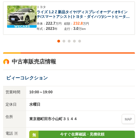
トヨタ
ライズ 1.2 Z 新品タイヤ/ディスプレイオーディオ9イン
チ/スマートアシスト(トヨタ・ダイハツ)/シートヒーター
前席/パノラミックビューモニター/車線逸脱防止支援シス
222.7
232.8
本体：
万円
総額：
万円
テム/ヘッドランプ LED
2023
3.0
年式：
年
走行：
万km
中古車販売店情報
ピィーコレクション
営業時間
10:00～19:00
定休日
水曜日
住所
東京都町田市小山町３１４４
MAP
電話
今すぐ在庫確認・見積依頼
無