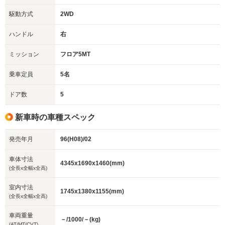
駆動方式
2WD
ハンドル
右
ミッション
フロア5MT
乗車定員
5名
ドア数
5
新車時の車種スペック
発売年月
96(H08)/02
車体寸法
4345x1690x1460(mm)
(全長x全幅x全高)
室内寸法
1745x1380x1155(mm)
(全長x全幅x全高)
車両重量
－/1000/－(kg)
(AT/MT/CVT)