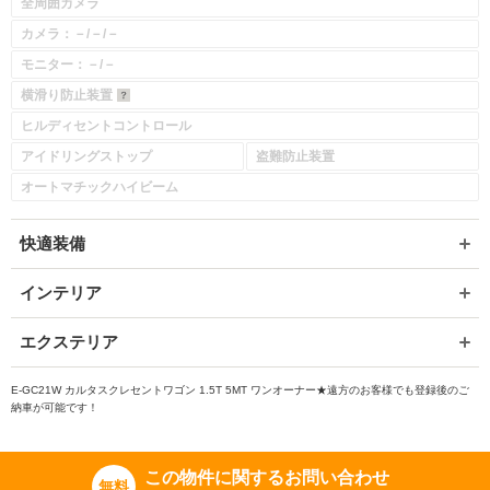
全周囲カメラ
カメラ：－/－/－
モニター：－/－
横滑り防止装置
ヒルディセントコントロール
アイドリングストップ
盗難防止装置
オートマチックハイビーム
快適装備
インテリア
エクステリア
E-GC21W カルタスクレセントワゴン 1.5T 5MT ワンオーナー★遠方のお客様でも登録後のご
納車が可能です！
この物件に関するお問い合わせ
無料