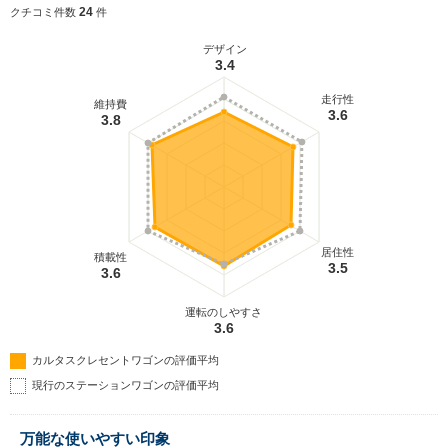
24
クチコミ件数
件
デザイン
3.4
走行性
維持費
3.6
3.8
居住性
積載性
3.5
3.6
運転のしやすさ
3.6
カルタスクレセントワゴンの評価平均
現行のステーションワゴンの評価平均
万能な使いやすい印象