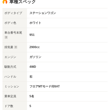
車種スペック
ボディタイプ
ステーションワゴン
ボディ色
ホワイト
車台番号末尾
951
排気量
2900cc
エンジン
ガソリン
駆動方式
4WD
ハンドル
右
ミッション
フロアMTモード付8AT
乗車定員
5名
ドア数
5