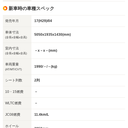
新車時の車種スペック
発売年月
17(H29)/04
車体寸法
5050x1935x1430(mm)
(全長x全幅x全高)
室内寸法
－x－x－(mm)
(全長x全幅x全高)
車両重量
1990/－/－(kg)
(AT/MT/CVT)
シート列数
2列
10・15燃費
－
WLTC燃費
－
JC08燃費
11.4km/L
ホイール