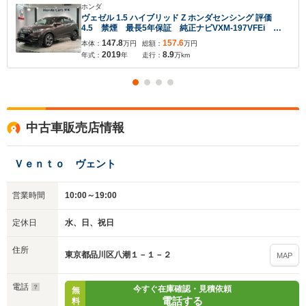
ホンダ
ヴェゼル 1.5 ハイブリッド Z ホンダセンシング 評価
4.5 禁煙 最長5年保証 純正ナビVXM-197VFEi
TV バックカメラ CD Bluetooth DVD ドライブレ
147.8
157.6
本体：
万円
総額：
万円
コーダー ETC LEDライト シ-トヒ-タ- クルーズコ
2019
8.9
年式：
年
走行：
万km
ントロール アルミ スマ-トキ- スペアキ- 盗難防止装
置
中古車販売店情報
Ｖｅｎｔｏ ヴェント
営業時間
10:00～19:00
定休日
水、日、祝日
住所
東京都品川区八潮１－１－２
MAP
電話
今すぐ在庫確認・見積依頼
無
電話する
料