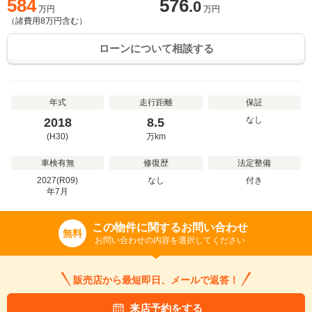
584
576
.0
万円
万円
（諸費用
8
万円含む）
ローンについて相談する
年式
走行距離
保証
なし
2018
8.5
(H30)
万
km
車検有無
修復歴
法定整備
2027(R09)
なし
付き
年
7
月
この物件に関するお問い合わせ
無料
お問い合わせの内容を選択してください
販売店から最短即日、メールで返答！
来店予約をする