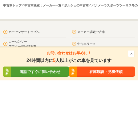
中古車トップ
中古車検索：メーカー一覧
ポルシェの中古車
パナメーラスポーツツーリスモの
カーセンサートップへ
メーカー認定中古車
カーセンサー
中古車リース
アフター保証対象車
お問い合わせはお早めに！
お気に入り
閲覧履歴
24
5
時間以内に
人以上がこの車を見ています
問合わせ履歴
プライバシーポリシー
無
無
無
無
電話ですぐに問い合わせ
電話する
在庫確認・見積依頼
在庫確認・見積依頼
料
料
料
料
利用規約
サイトマップ
お問い合わせ
車買取・車査定