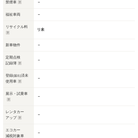
禁煙車
－
福祉車両
－
リサイクル料
リ未
新車物件
－
定期点検
－
記録簿
登録
済未
(届出)
－
使用車
展示・試乗車
－
レンタカー
－
アップ
エコカー
－
減税対象車