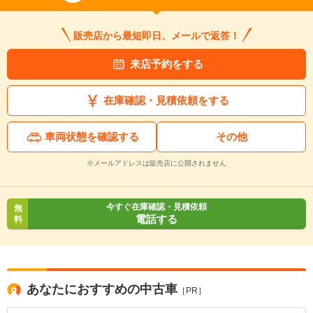
販売店から最短即日、メールで返答！
入力途中の情報を保存しますか？
来店予約をする
※次回問い合わせをする際に自動入力されます
※保存された情報は
90
日で破棄されます
在庫確認・見積依頼をする
いいえ
はい
車両状態を確認する
その他
※メールアドレスは販売店に公開されません
今すぐ在庫確認・見積依頼
無
電話する
料
あなたにおすすめの中古車
［PR］