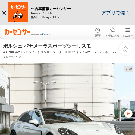
中古車情報カーセンサー
アプリで開く
Recruit Co., Ltd.
無料 － Google Play
履歴
お気に入り
メニュー
ポルシェ パナメーラスポーツツーリスモ
4S PDK 4WD （ホワイト）サンルーフ ターボOP21インチAW ベージュ革 ベン
チレーション
1/26