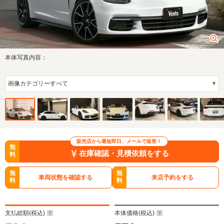
本体写真内容：
販売店から最短即日、メールで返答！
無
在庫確認・見積依頼をする
料
無
無
車両状態を確認する
来店予約をする
料
料
支払総額(税込)
本体価格(税込)