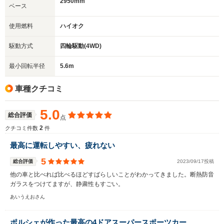
2950mm
ベース
使用燃料
ハイオク
駆動方式
四輪駆動(4WD)
最小回転半径
5.6m
車種クチコミ
5.0
総合評価
点
2
クチコミ件数
件
最高に運転しやすい、疲れない
5
総合評価
2023/09/17投稿
他の車と比べれば比べるほどすばらしいことがわかってきました。断熱防音
ガラスをつけてますが、静粛性もすごい。
あいうえおさん
ポルシェが作った最高の4ドアスーパースポーツカー