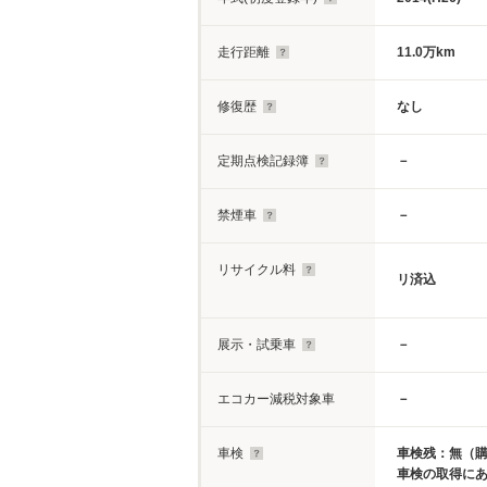
走行距離
11.0万km
修復歴
なし
定期点検記録簿
－
禁煙車
－
リサイクル料
リ済込
展示・試乗車
－
エコカー減税対象車
－
車検
車検残：無（
車検の取得に