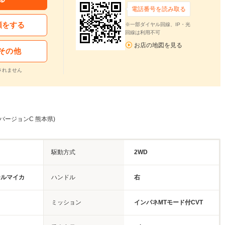
電話番号を読み取る
頼をする
※一部ダイヤル回線、IP・光
回線は利用不可
お店の地図を見る
その他
されません
h バージョンC 熊本県)
駆動方式
2WD
ールマイカ
ハンドル
右
ミッション
インパネMTモード付CVT