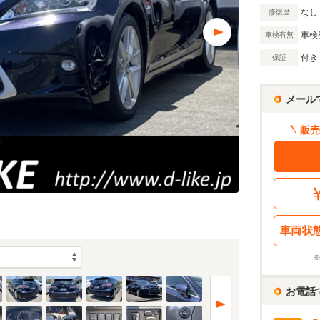
なし
修復歴
車検
車検有無
付き
保証
メール
販売
車両状
お電話