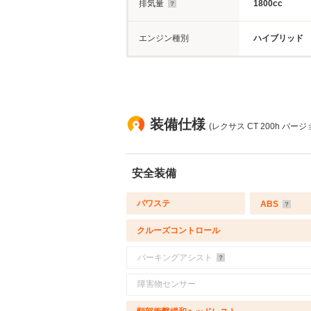
排気量
1800cc
エンジン種別
ハイブリッド
装備仕様
(レクサス CT 200h バー
安全装備
パワステ
ABS
クルーズコントロール
パーキングアシスト
障害物センサー