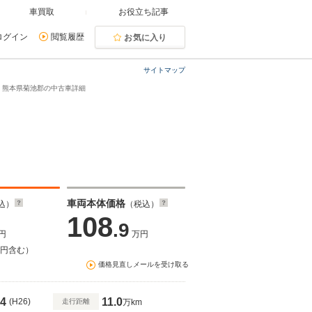
車買取
お役立ち記事
ログイン
閲覧履歴
お気に入り
サイトマップ
ンC・熊本県菊池郡の中古車詳細
車両本体価格
込）
（税込）
108
.9
円
万円
万円含む）
価格見直しメールを受け取る
4
11.0
(H26)
走行距離
万km