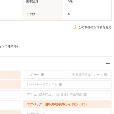
乗車定員
5名
ドア数
5
この車種の相場表を見る
ジョンC 熊本県)
サポカー
衝突被害軽減ブレーキ
レーンキープアシスト
アクセル踏み間違い（誤発進）防止装置
エアバッグ：運転席/助手席/サイド/カーテン