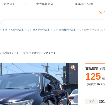
カタログ
中古車販売店
保険/ローン/他
中古車
CTの中古車
CT・熊本県の中古車
CT・菊池郡の中古車
CT 200h バージョ
グランプ/電動シート （ブラックオパールマイカ）
支払総額
（税
125
万
（諸費用16.1
201
年式