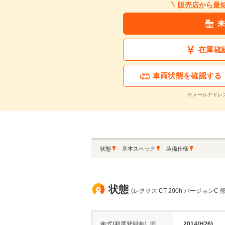
販売店から最
在庫確
車両状態を確認する
※メールアドレ
状態
基本スペック
装備仕様
状態
(レクサス CT 200h バージョンC 
年式(初度登録年)
2014(H26)