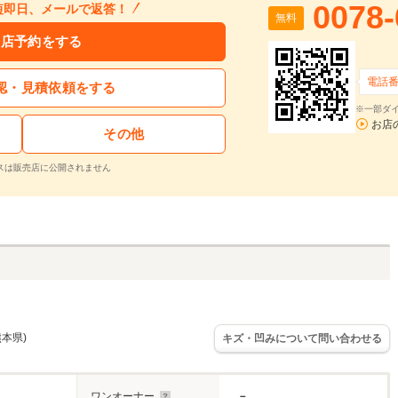
0078-
短即日、メールで返答！
無料
来店予約をする
電話
認・見積依頼をする
※一部ダイ
お店
その他
スは販売店に公開されません
熊本県)
キズ・凹みについて問い合わせる
ワンオーナー
－