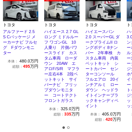
トヨタ
トヨタ
トヨタ
ト
アルファード 2.5
ハイエース 2.7 GL
ハイエースバン
ハ
S Cパッケージ メ
ロング ミドルルー
2.0 スーパーGL ダ
3
ーカーナビ フルセ
フ ワゴンGL 10
ークプライムII ロ
ン
グ Fダウンモニ
人乗り 片側パワ
ングボディ 8ナン
ー
ター
ースライド カス
バー 2年車検 カ
ル
タム車両 ローダ
スタム車両 内装
ー
480.0
万円
本体：
ウン 20AW エ
ベットキット シ
ー
495
万円
総額：
アロF/S/R マフラ
ートカバー セン
ジ
ー左右4本 2段ベ
ターコンソール
ホ
ットキット サイ
フルエアロ 20イ
イ
バーナビ フリッ
ンチアルミ ロー
ー
プダウンモニタ
ダウン ヘッドラ
ト
ー コートテクト
イトインナーブラ
ジ
フロントガラス
ックキャンディペ
ッ
イント
ッ
325.0
万円
本体：
335
万円
405.0
万円
総額：
本体：
420
万円
総額：