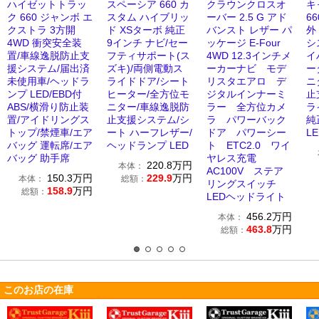
ハイゼットトラッ
スペーシア 660 カ
クラウンクロスオ
キ
ク 660 ジャンボ エ
スタム ハイブリッ
ーバー 2.5 G アド
66
クストラ 3方開
ド XSターボ 純正
バンスト レザー パ
外
4WD 衝突安全装
9インチ ナビ/セー
ッケージ E-Four
シ
置/車線逸脱防止支
フティサポート(ス
4WD 12.3インチメ
イ
援システム/届出済
ズキ)/両側電動ス
ーカーナビ モデ
ー
未使用車/ヘッドラ
ライドドア/シート
リスタエアロ デ
ニ
ンプ LED/EBD付
ヒーター/全方位モ
ジタルインナーミ
止
ABS/横滑り防止装
ニター/車線逸脱防
ラー 全方位カメ
ラ
置/アイドリングス
止支援システム/シ
ラ パワーバック
純
トップ/禁煙車/エア
ート ハーフレザー/
ドア パワーシー
LE
バッグ 運転席/エア
ヘッドランプ LED
ト ETC2.0 ワイ
バッグ 助手席
ヤレス充電
220.8
万円
本体：
AC100V ステア
150.3
万円
229.9
万円
本体：
総額：
リングスイッチ
158.9
万円
総額：
LEDヘッドライト
456.2
万円
本体：
463.8
万円
総額：
このお店の在庫