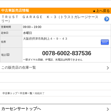
中古車販売店情報
▲上へ戻る
ＴＲＵＳＴ ＧＡＲＡＧＥ Ｋ－３（トラストガレージケース
リー）
09:00～19:00
営業時間
水曜日
定休日
大阪府摂津市鳥飼上４－９－４３
住所
0078-6002-837536
電話
一部ダイヤル回線、IP電話、光電話は利用できません
この販売店の在庫一覧
中古車トップ
中古車一覧
掲載終了
カーセンサートップへ