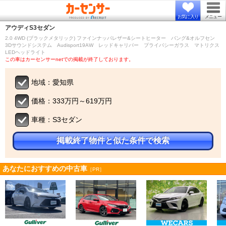
お気に入り
メニュー
アウディ
S3セダン
2.0 4WD (ブラックメタリック) ファインナッパレザー&シートヒーター バング&オルフセン
3Dサウンドシステム Audisport19AW レッドキャリパー プライバシーガラス マトリクス
LEDヘッドライト
この車はカーセンサーnetでの掲載が終了しております。
地域：愛知県
価格：333万円～619万円
車種：S3セダン
掲載終了物件と似た条件で検索
あなたにおすすめの中古車
［PR］