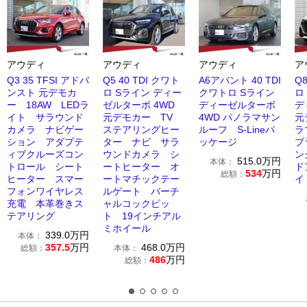
アウディ
アウディ
アウディ
ア
Q3 35 TFSI アドバ
Q5 40 TDI クワト
A6アバント 40 TDI
Q8
ンスト 元デモカ
ロ Sライン ディー
クワトロ Sライン
ロ
ー 18AW LEDラ
ゼルターボ 4WD
ディーゼルターボ
デ
イト サラウンド
元デモカー TV
4WD パノラマサン
元
カメラ ナビゲー
ステアリングヒー
ルーフ S-Lineパ
ラ
ション アダプテ
ター ナビ サラ
ッケージ
ブ
ィブクルーズコン
ウンドカメラ シ
ン
515.0
万円
本体：
トロール シート
ートヒーター オ
ド
534
万円
総額：
ヒーター スマー
ートマチックテー
イ
フォンワイヤレス
ルゲート バーチ
充電 本革巻きス
ャルコックピッ
テアリング
ト 19インチアル
ミホイール
339.0
万円
本体：
357.5
万円
468.0
万円
総額：
本体：
486
万円
総額：