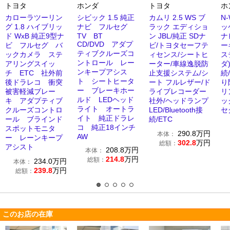
トヨタ
ホンダ
トヨタ
ホ
カローラツーリン
シビック 1.5 純正
カムリ 2.5 WS ブ
N-
グ 1.8 ハイブリッ
ナビ フルセグ
ラック エディショ
ッ
ド WxB 純正9型ナ
TV BT
ン JBL/純正 SDナ
ナ
CD/DVD アダプ
ビ フルセグ バ
ビ/トヨタセーフテ
ー
ティブクルーズコ
ックカメラ ステ
ィセンス/シートヒ
ス
ントロール レー
アリングスイッ
ーター/車線逸脱防
ダ)
ンキープアシス
チ ETC 社外前
止支援システム/シ
続
ト シートヒータ
後ドラレコ 衝突
ート フルレザー/ド
り
ー ブレーキホー
被害軽減ブレー
ライブレコーダー
リ
ルド LEDヘッド
キ アダプティブ
社外/ヘッドランプ
ッ
ライト オートラ
クルーズコントロ
LED/Bluetooth接
セ
イト 純正ドラレ
ール ブラインド
続/ETC
コ 純正18インチ
スポットモニタ
290.8
万円
本体：
AW
ー レーンキープ
302.8
万円
総額：
アシスト
208.8
万円
本体：
214.8
万円
総額：
234.0
万円
本体：
239.8
万円
総額：
このお店の在庫